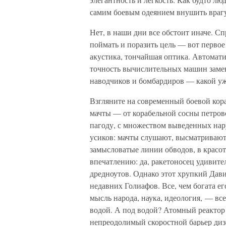
самим боевым одеянием внушить врагу
Нет, в наши дни все обстоит иначе. Сп
поймать и поразить цель — вот первое
акустика, тончайшая оптика. Автомати
точность вычислительных машин замен
наводчиков и бомбардиров — какой у
Взгляните на современный боевой кора
мачты — от корабельной сосны петро
пагоду, с множеством выведенных нар
усиков: мачты слушают, высматривают,
замысловатые линии обводов, в красот
впечатлению: да, ракетоносец удивите
дредноутов. Однако этот хрупкий Дав
недавних Голиафов. Все, чем богата ег
мысль народа, наука, идеология, — вс
водой. А под водой? Атомный реактор
непреодолимый скоростной барьер диз