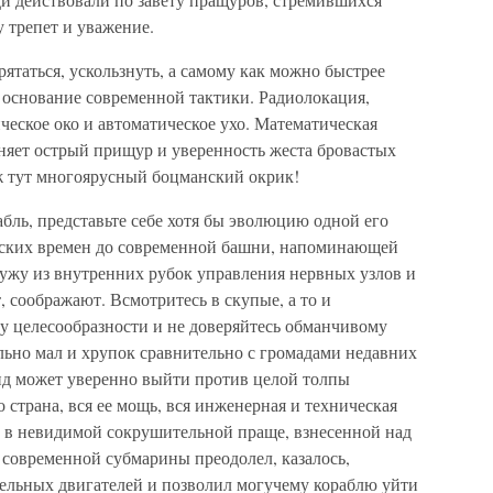
 трепет и уважение.
рятаться, ускользнуть, а самому как можно быстрее
 основание современной тактики. Радиолокация,
ческое око и автоматическое ухо. Математическая
яет острый прищур и уверенность жеста бровастых
ж тут многоярусный боцманский окрик!
бль, представьте себе хотя бы эволюцию одной его
вских времен до современной башни, напоминающей
ужу из внутренних рубок управления нервных узлов и
 соображают. Всмотритесь в скупые, а то и
у целесообразности и не доверяйтесь обманчивому
льно мал и хрупок сравнительно с громадами недавних
ид может уверенно выйти против целой толпы
о страна, вся ее мощь, вся инженерная и техническая
е в невидимой сокрушительной праще, взнесенной над
 современной субмарины преодолел, казалось,
ельных двигателей и позволил могучему кораблю уйти