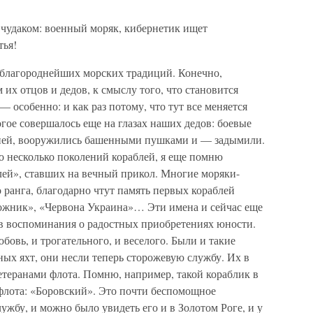
 чудаком: военный моряк, кибернетик ищет
тья!
 благороднейших морских традиций. Конечно,
их отцов и дедов, к смыслу того, что становится
— особенно: и как раз потому, что тут все меняется
огое совершалось еще на глазах наших дедов: боевые
роней, вооружились башенными пушками и — задымили.
о несколько поколений кораблей, я еще помню
лей», ставших на вечный прикол. Многие моряки-
 ранга, благодарно чтут память первых кораблей
ожник», «Червона Украина»… Эти имена и сейчас еще
в воспоминания о радостных приобретениях юности.
бовь, и трогательного, и веселого. Были и такие
ных яхт, они несли теперь сторожевую службу. Их в
етеранами флота. Помню, например, такой кораблик в
флота: «Боровский». Это почти беспомощное
жбу, и можно было увидеть его и в Золотом Роге, и у