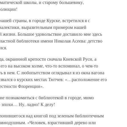
ематической школы, и старому большевику,
волюции!
ашей страны, в городе Курске, встретился я с
иалектики, выразительным примером нашей
й жизни. Большое удовольствие доставило мне здесь
бластной библиотеки имени Николая Асеева: детство
лся.
да, окраинной крепости сначала Киевской Руси, а
его на высоком холме, что-то вспоминал, о чем-то
ть в нем. С любопытством оглядывал я из окна вагона
озвался о курских местах Тютчев: «…расположение его
естности Флоренции».
ие познакомиться с библиотекой в городе, мимо
р эпохи… Ну, ладно! К делу!
клонившегося над книгой под зеленым библиотечным
 равнодушным. «Человек, взрастивший дерево или