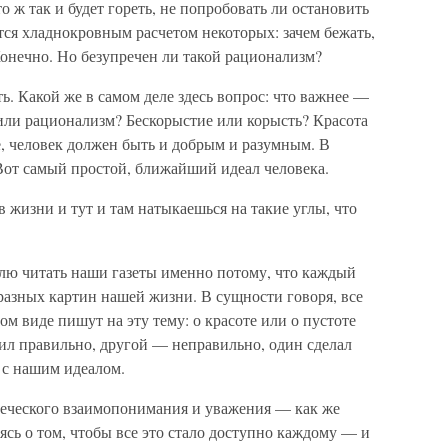
о ж так и будет гореть, не попробовать ли остановить
я хладнокровным расчетом некоторых: зачем бежать,
онечно. Но безупречен ли такой рационализм?
ть. Какой же в самом деле здесь вопрос: что важнее —
ли рационализм? Бескорыстие или корысть? Красота
, человек должен быть и добрым и разумным. В
Вот самый простой, ближайший идеал человека.
 жизни и тут и там натыкаешься на такие углы, что
блю читать наши газеты именно потому, что каждый
разных картин нашей жизни. В сущности говоря, все
м виде пишут на эту тему: о красоте или о пустоте
пил правильно, другой — неправильно, один сделал
 с нашим идеалом.
овеческого взаимопонимания и уважения — как же
ясь о том, чтобы все это стало доступно каждому — и