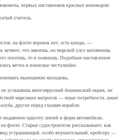
юковича, первых наставников красных военморов:
сатый учитель.
стое, на флоте веревок нет, есть концы, —
к затянет, что завоешь, но морской узел запомнишь
 что посеешь, то и пожнешь. Подобные наставления
лись мечта и воинское честолюбие.
е понимать нынешнюю молодежь.
е не услышишь многоярусный боцманский окрик, не
йствий марсовых матросов — иные потребности, иные
алуба, другие перед глазами корабли.
ют недавнюю красоту линий и форм автомобили,
на флоте. Старые судостроители рассказывают, как
у вид устрашающий, особо внушительный, крейсеру —
юди действовали по завету пращуров, стремившихся