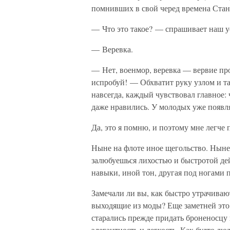
помнивших в свой черед времена Стан
— Что это такое? — спрашивает наш у
— Веревка.
— Нет, военмор, веревка — вервие про
испробуй! — Обхватит руку узлом и та
навсегда, каждый чувствовал главное:
даже нравились. У молодых уже появля
Да, это я помню, и поэтому мне легч
Ныне на флоте иное щегольство. Нын
залюбуешься лихостью и быстротой де
навыки, иной тон, другая под ногами п
Замечали ли вы, как быстро утрачива
выходящие из моды? Еще заметней это 
старались прежде придать броненосц
элегантность и легкость. Как будто л