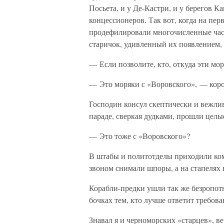
Посьета, и у Де-Кастри, и у берегов К
концессионеров. Так вот, когда на пер
продефилировали многочисленные час
старичок, удивленный их появлением,
— Если позволите, кто, откуда эти мо
— Это моряки с «Воровского», — коро
Господин консул скептически и вежлив
параде, сверкая дудками, прошли целы
— Это тоже с «Воровского»?
В штабы и политотделы приходили ком
звоном снимали шпоры, а на стапелях 
Корабли-предки ушли так же безропотн
бочках тем, кто лучше ответит требов
Знавал я и черноморских «старцев», в