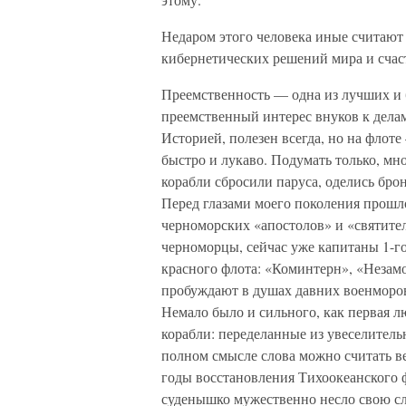
Недаром этого человека иные считают
кибернетических решений мира и счас
Преемственность — одна из лучших и
преемственный интерес внуков к делам 
Историей, полезен всегда, но на флоте 
быстро и лукаво. Подумать только, мн
корабли сбросили паруса, оделись б
Перед глазами моего поколения прошл
черноморских «апостолов» и «святите
черноморцы, сейчас уже капитаны 1-го
красного флота: «Коминтерн», «Незам
пробуждают в душах давних военморо
Немало было и сильного, как первая лю
корабли: переделанные из увеселитель
полном смысле слова можно считать в
годы восстановления Тихоокеанского 
суденышко мужественно несло свою слу