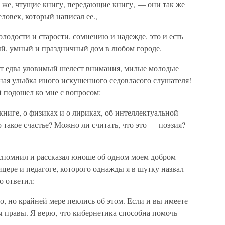
 же, чтущие книгу, передающие книгу, — они так же
еловек, который написал ее.,
лодости и старости, сомнению и надежде, это и есть
й, умный и праздничный дом в любом городе.
ает едва уловимый шелест внимания, милые молодые
ная улыбка иного искушенного седовласого слушателя!
 подошел ко мне с вопросом:
книге, о физиках и о лириках, об интеллектуальной
 такое счастье? Можно ли считать, что это — поэзия?
вспомнил и рассказал юноше об одном моем добром
ере и педагоге, которого однажды я в шутку назвал
о ответил:
, но крайней мере пеклись об этом. Если и вы имеете
вы правы. Я верю, что кибернетика способна помочь