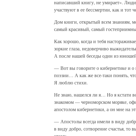
написавший книгу, не умирает». Люди
участвуют в ее бессмертии, как и тот ч
Дом книги, открытый всем знаниям, мо
самый красивый, самый гостеприимны
Как хорошо, когда и тебя насторажив
зоркие глаза, недоверчиво выжидатель
А после нашей беседы один из юношей
— Вот вы говорите о кибернетике и о 
поэзии… А как же все-таки понять, что
Я люблю стихи.
Не знаю, нашелся ли я… Но я кстати 
знакомом — черноморском моряке, офиц
апостолом кибернетики, а он мне на эт
— Апостолы всегда имели в виду добро
в виду добро, сотворение счастья, то 
этому.