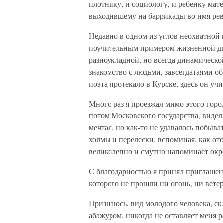
плотнику, и социологу, и ребенку мат
выходившему на баррикады во имя ре
Недавно в одном из углов неохватной н
поучительным примером жизненной д
разноукладной, но всегда динамическо
знакомство с людьми, завсегдатаями о
поэта протекало в Курске, здесь он учи
Много раз я проезжал мимо этого горо
потом Московского государства, видел 
мечтал, но как-то не удавалось побыва
холмы и перелески, вспоминая, как от
великолепно и смутно напоминает окр
С благодарностью я принял приглашен
которого не прошли ни огонь, ни вете
Признаюсь, вид молодого человека, с
абажуром, никогда не оставляет меня