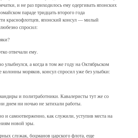
амчатки, и не раз приходилось ему одергивать японских
вомайском параде тридцать второго года
ти краснофлотцев, японский консул — милый
 любезно спросил:
ряки?
тко отвечали ему.
о улыбнулся, а когда в том же году на Октябрьском
е колонны моряков, консул спросил уже без улыбки:
андиры и политработники. Кавалеристы тут же со
ни днем ни ночью не затихали работы.
о и самоотверженно, как служили, уступив места на
аниям новой эры.
ерных служак, боцманов царского флота, еще