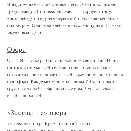
И надо же памяти так отключиться: Отчетливо помню
траву-лебеду, Но только не лебедя — гордую птицу.
Росла лебеда по крутым берегам И шею свою выгибала
под ветром. Она была хлебом в бесхлебицу нам, И разве
забудешь когда-то
Озера
Озера Я счастье разбил с торжеством святотатца: И нет
ни тоски, ни укора, Но каждою ночью так ясно мне
снятся Большие ночные озера. На траурно-черных волнах
ненюфары, Как думы мои, молчаливы И будят забытые,
грустные чары Серебряно-белые ивы. Луна освещает
изгибы дороги И
«Засевание» озера
«Засевание» озера Кроманьонский лосось —
коллективный дневник — знакомства — попытка