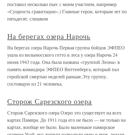
поставил несколько пьес с моим участием, например
«Сущность гравитации».) Главные герои, которым лет по
пятьдесят, слишком
На берегах озера Нарочь
На берегах озера Нарочь Первая группа бойцов ЭФПЕО
ушла из вильнюсского гетто в леса у озера Нарочь 24
июня 1943 года. Она была названа «группой Леона» в
память командира ЭФПЕО Виттенберга, который пал
геройской смертью неделей раньше.Эту группу,
состоящую из 21 человека,
Сторож Сарезского озера
Сторож Сарезского озера Озеро это существует на всех
картах Памира. До 1911 года его не было — не только на
картах, вообще не было. Было маленькое памирское
селение Усой, его жители разводили овец и яков, делали