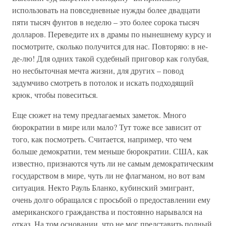
использовать на повседневные нужды более двадцати
пяти тысяч фунтов в неделю – это более сорока тысяч
долларов. Переведите их в драмы по нынешнему курсу и
посмотрите, сколько получится для нас. Повторяю: в не-
де-лю! Для одних такой судебный приговор как голубая,
но несбыточная мечта жизни, для других – повод
задумчиво смотреть в потолок и искать подходящий
крюк, чтобы повеситься.
Еще сюжет на тему предлагаемых заметок. Много
бюрократии в мире или мало? Тут тоже все зависит от
того, как посмотреть. Считается, например, что чем
больше демократии, тем меньше бюрократии. США, как
известно, признаются чуть ли не самым демократическим
государством в мире, чуть ли не флагманом, но вот вам
ситуация. Некто Рауль Бланко, кубинский эмигрант,
очень долго обращался с просьбой о предоставлении ему
американского гражданства и постоянно нарывался на
отказ. На том основании, что не мог представить полный