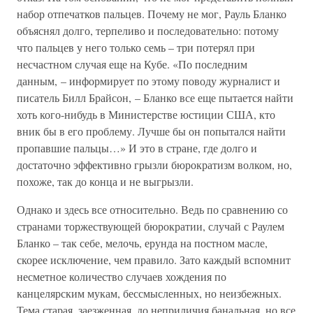
набор отпечатков пальцев. Почему не мог, Рауль Бланко
объяснял долго, терпеливо и последовательно: потому
что пальцев у него только семь – три потерял при
несчастном случая еще на Кубе. «По последним
данным, – информирует по этому поводу журналист и
писатель Билл Брайсон, – Бланко все еще пытается найти
хоть кого-нибудь в Министерстве юстиции США, кто
вник бы в его проблему. Лучше бы он попытался найти
пропавшие пальцы…» И это в стране, где долго и
достаточно эффективно грызли бюрократизм волком, но,
похоже, так до конца и не выгрызли.
Однако и здесь все относительно. Ведь по сравнению со
странами торжествующей бюрократии, случай с Раулем
Бланко – так себе, мелочь, ерунда на постном масле,
скорее исключение, чем правило. Зато каждый вспомнит
несметное количество случаев хождения по
канцелярским мукам, бессмысленных, но неизбежных.
Тема старая, заезженная, до неприличия банальная, но все