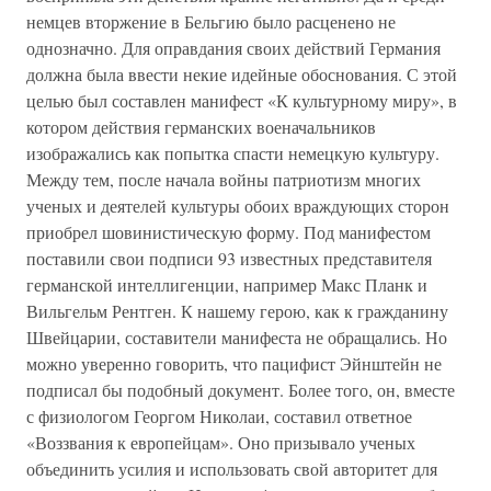
немцев вторжение в Бельгию было расценено не
однозначно. Для оправдания своих действий Германия
должна была ввести некие идейные обоснования. С этой
целью был составлен манифест «К культурному миру», в
котором действия германских военачальников
изображались как попытка спасти немецкую культуру.
Между тем, после начала войны патриотизм многих
ученых и деятелей культуры обоих враждующих сторон
приобрел шовинистическую форму. Под манифестом
поставили свои подписи 93 известных представителя
германской интеллигенции, например Макс Планк и
Вильгельм Рентген. К нашему герою, как к гражданину
Швейцарии, составители манифеста не обращались. Но
можно уверенно говорить, что пацифист Эйнштейн не
подписал бы подобный документ. Более того, он, вместе
с физиологом Георгом Николаи, составил ответное
«Воззвания к европейцам». Оно призывало ученых
объединить усилия и использовать свой авторитет для