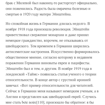
брак с Милевой был наконец-то расторгнут официально,
они поженились. Радость была омрачена болезнью и
смертью в 1920 году матери Эйнштейна.
Но спокойная жизнь в Германии длилась недолго. В
ноябре 1918 года произошла революция. Эйнштейн
приветствовал свержение монархии и даже принял
немецкое гражданство, впрочем, не отказываясь от
швейцарского. Тем временем в Германии ширились
антисемитские настроения. Искусственно формировалось
общественное мнение, согласно которому в недавнем
поражении Германии виноваты евреи и пацифисты.
Эйнштейн был и тем, и другим. В ноябре 1919 года в
лондонской «Таймс» появилась статья ученого о теории
относительности. В конце автор с грустной иронией
замечал: «Вот пример относительности для читателей.
Сейчас в Германии меня называют немецким ученым, а в
Англии я представлен как швейцарский еврей. Случись
мне стать bete noire[110], произошло бы обратное: я бы