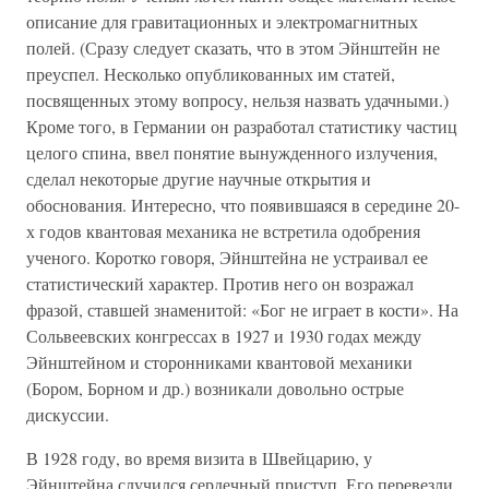
описание для гравитационных и электромагнитных
полей. (Сразу следует сказать, что в этом Эйнштейн не
преуспел. Несколько опубликованных им статей,
посвященных этому вопросу, нельзя назвать удачными.)
Кроме того, в Германии он разработал статистику частиц
целого спина, ввел понятие вынужденного излучения,
сделал некоторые другие научные открытия и
обоснования. Интересно, что появившаяся в середине 20-
х годов квантовая механика не встретила одобрения
ученого. Коротко говоря, Эйнштейна не устраивал ее
статистический характер. Против него он возражал
фразой, ставшей знаменитой: «Бог не играет в кости». На
Сольвеевских конгрессах в 1927 и 1930 годах между
Эйнштейном и сторонниками квантовой механики
(Бором, Борном и др.) возникали довольно острые
дискуссии.
В 1928 году, во время визита в Швейцарию, у
Эйнштейна случился сердечный приступ. Его перевезли