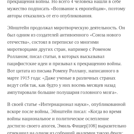
прекращения войны. Но всего 4 человека нашли в себе
мужество подписать «Воззвание к европейцам», поэтому
авторы отказались от его опубликования.
Эйнштейн продолжал миротворческую деятельность. Он
был одним из создателей антивоенного «Союза нового
отечества», состоял в переписке со многими
миротворцами других стран, например с Роменом
Ролланом; писал статьи, в которых высказывал
пацифистские идеи и призывал к прекращению войны.
Вот цитата из письма Ромену Роллану, написанного в
марте 1915 года: «Даже ученые в различных странах
ведут себя так, как будто у них восемь месяцев назад
ампутировали большие полушария головного мозга».
В своей статье «Интернационал науки», опубликованной
вскоре после войны, Эйнштейн писал: «Когда во время
войны национальное и политическое ослепление
достигло своего апогея, Эмиль Фишер[108] выразительно
отчеканил на одном из собраний академии такую фразу: