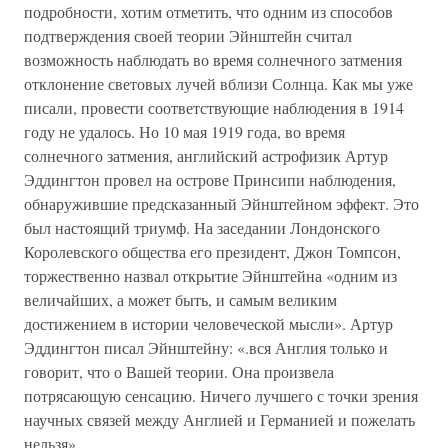
подробности, хотим отметить, что одним из способов
подтверждения своей теории Эйнштейн считал
возможность наблюдать во время солнечного затмения
отклонение световых лучей вблизи Солнца. Как мы уже
писали, провести соответствующие наблюдения в 1914
году не удалось. Но 10 мая 1919 года, во время
солнечного затмения, английский астрофизик Артур
Эддингтон провел на острове Принсипи наблюдения,
обнаружившие предсказанный Эйнштейном эффект. Это
был настоящий триумф. На заседании Лондонского
Королевского общества его президент, Джон Томпсон,
торжественно назвал открытие Эйнштейна «одним из
величайших, а может быть, и самым великим
достижением в истории человеческой мысли». Артур
Эддингтон писал Эйнштейну: «.вся Англия только и
говорит, что о Вашей теории. Она произвела
потрясающую сенсацию. Ничего лучшего с точки зрения
научных связей между Англией и Германией и пожелать
нельзя».