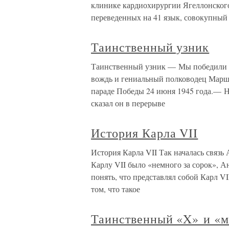
клинике кардиохирургии Ягеллонского
переведенных на 41 язык, совокупный
Таинственный узник
Таинственный узник — Мы победили по
вождь и гениальный полководец Марш
параде Победы 24 июня 1945 года.— 
сказал он в перерыве
История Карла VII
История Карла VII Так началась связь
Карлу VII было «немного за сорок», А
понять, что представлял собой Карл VI
том, что такое
Таинственный «X» и «