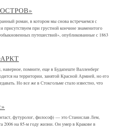
 ОСТРОВ»
ый роман, в котором мы снова встречаемся с
 и присутствуем при грустной кончине знаменитого
еобыкновенных путешествий», опубликованные с 1863
АРКТ
ерное, помните, еще в Будапеште Валленберг
одится на территории, занятой Красной Армией, но его
давать. Но все же в Стокгольме стало известно, что
с»
таст, футуролог, философ) — это Станислав Лем,
 2006 на 85-м году жизни. Он умер в Кракове в