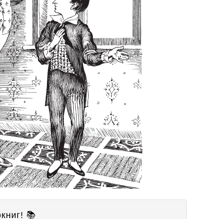
книг! 📚