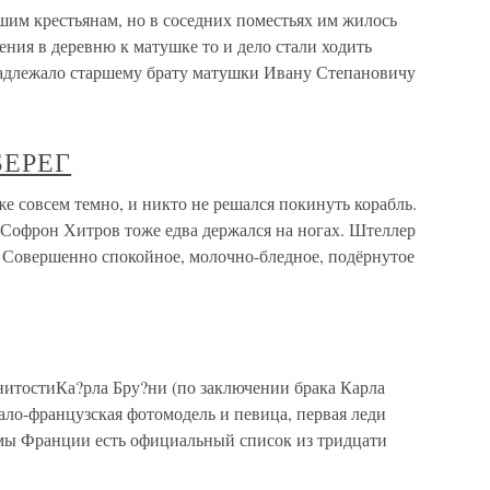
им крестьянам, но в соседних поместьях им жилось
ения в деревню к матушке то и дело стали ходить
надлежало старшему брату матушки Ивану Степановичу
БЕРЕГ
всем темно, и никто не решался покинуть корабль.
. Софрон Хитров тоже едва держался на ногах. Штеллер
. Совершенно спокойное, молочно-бледное, подёрнутое
нитостиКа?рла Бру?ни (по заключении брака Карла
тало-французская фотомодель и певица, первая леди
мы Франции есть официальный список из тридцати