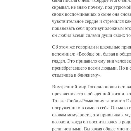
скрывал, не знаю почему, под угрюмо
своих воспоминаниях о сыне она снова
чувствительное сердце и стремился ка
показывать себя противуположным это
он любил всеми силами души своих 
Об этом же говорили и школьные прия
вспоминал: «Вообще он, бывая в общес
глядел. Это придавало ему вид человека
пренебрегавшего всеми людьми. Но в о
отзывчива к ближнему».
Внутренний мир Гоголя-юноши оставал
проявления его в обыденной жизни, ко
Тот же Любич-Романович запомнил Го
погруженным в самого себя. Он мало г
словам мемуариста, эта привычка к уе
возраста, когда он воспитывался в р
религиозными. Выражая общее мнение 