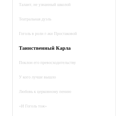
Талант, не узнанный школой
Театральная дуэль
Гоголь в роли г-жи Простаковой
Таинственный Карла
Поклон его превосходительству
У кого лучше вышло
Любовь к церковному пению
«И Гоголь тож»