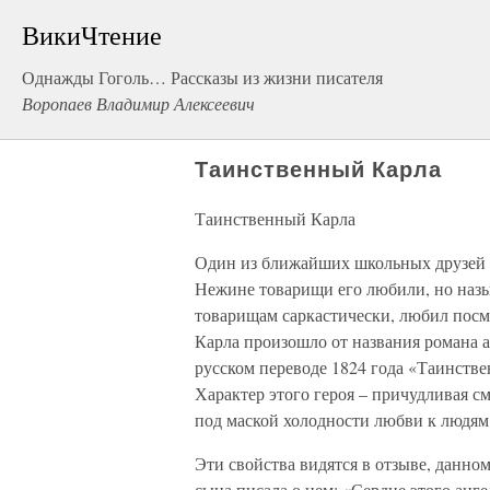
ВикиЧтение
Однажды Гоголь… Рассказы из жизни писателя
Воропаев Владимир Алексеевич
Таинственный Карла
Таинственный Карла
Один из ближайших школьных друзей 
Нежине товарищи его любили, но наз
товарищам саркастически, любил посм
Карла произошло от названия романа а
русском переводе 1824 года «Таинстве
Характер этого героя – причудливая с
под маской холодности любви к людям
Эти свойства видятся в отзыве, данно
сына писала о нем: «Сердце этого анг