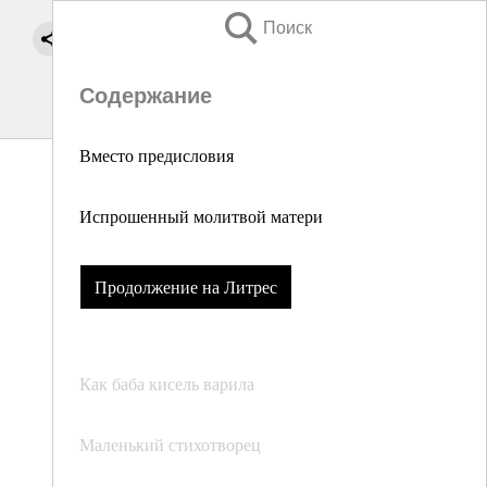
Поиск
Содержание
Вместо предисловия
Испрошенный молитвой матери
Продолжение на Литрес
Как баба кисель варила
Маленький стихотворец