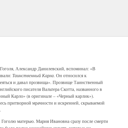
Гоголя, Александр Данилевский, вспоминал: «В
ывали:
Таинственный Карла
. Он относился к
еяться и давал прозвища». Прозвище Таинственный
нглийского писателя Вальтера Скотта, названного в
нный Карло» (в оригинале – «Черный карлик»).
месь притворной мрачности и искренней, скрываемой
.
м Гоголю матерью. Мария Ивановна сразу после смерти
ела было полно нежнейших чувств, которые он