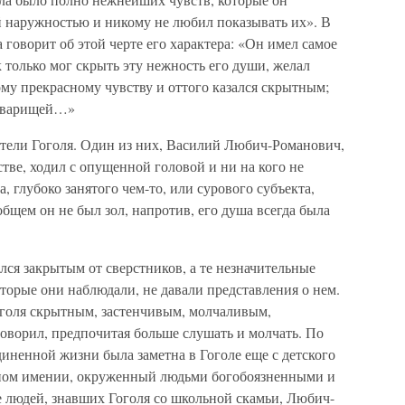
й наружностью и никому не любил показывать их». В
 говорит об этой черте его характера: «Он имел самое
к только мог скрыть эту нежность его души, желал
му прекрасному чувству и оттого казался скрытным;
товарищей…»
тели Гоголя. Один из них, Василий Любич-Романович,
тве, ходил с опущенной головой и ни на кого не
, глубоко занятого чем-то, или сурового субъекта,
бщем он не был зол, напротив, его душа всегда была
ся закрытым от сверстников, а те незначительные
торые они наблюдали, не давали представления о нем.
голя скрытным, застенчивым, молчаливым,
оворил, предпочитая больше слушать и молчать. По
диненной жизни была заметна в Гоголе еще с детского
одном имении, окруженный людьми богобоязненными и
людей, знавших Гоголя со школьной скамьи, Любич-