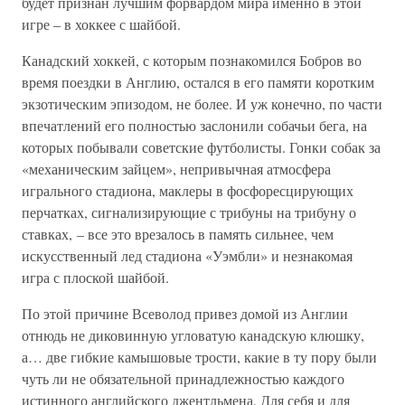
будет признан лучшим форвардом мира именно в этой
игре – в хоккее с шайбой.
Канадский хоккей, с которым познакомился Бобров во
время поездки в Англию, остался в его памяти коротким
экзотическим эпизодом, не более. И уж конечно, по части
впечатлений его полностью заслонили собачьи бега, на
которых побывали советские футболисты. Гонки собак за
«механическим зайцем», непривычная атмосфера
игрального стадиона, маклеры в фосфоресцирующих
перчатках, сигнализирующие с трибуны на трибуну о
ставках, – все это врезалось в память сильнее, чем
искусственный лед стадиона «Уэмбли» и незнакомая
игра с плоской шайбой.
По этой причине Всеволод привез домой из Англии
отнюдь не диковинную угловатую канадскую клюшку,
а… две гибкие камышовые трости, какие в ту пору были
чуть ли не обязательной принадлежностью каждого
истинного английского джентльмена. Для себя и для