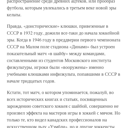
распространение среди древних ацтеков, или прообраз
футбола, которым увлекались в третьем веке новой эры
кельты.
Правда, «доисторические» клюшки, привезенные в
СССР в 1932 году, дожили все-таки до начала хоккейной
эры. Когда в 1946 году в преддверии первого чемпионата
СССР на Малом поле стадиона «Динамо» был устроен
показательный матч «в шайбу» между командами,
составленными из студентов Московского института
физкультуры, игроки были «вооружены» именно
учебными клюшками инфизкульта, попавшими в СССР в
начале тридцатых годов.
Кстати, тот матч, о котором упоминается, пожалуй, во
всех исторических книгах и статьях, посвященных
зарождению советского хоккея с шайбой, совершенно не
произвел эффекта на мастеров игры в хоккей с мячом. Но
только те, кто видел канадских профессионалов на
искусственном льду «Уэмбли», но и другие хоккеисты