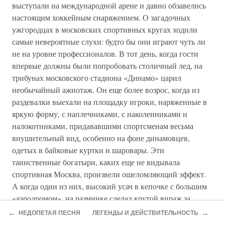
выступали на международной арене и давно обзавелись
настоящим хоккейным снаряжением. О загадочных
ужгородцах в московских спортивных кругах ходили
самые невероятные слухи: будто бы они играют чуть ли
не на уровне профессионалов. В тот день, когда гости
впервые должны были попробовать столичный лед, на
трибунах московского стадиона «Динамо» царил
необычайный ажиотаж. Он еще более возрос, когда из
раздевалки выехали на площадку игроки, наряженные в
яркую форму, с наплечниками, с наколенниками и
налокотниками, придававшими спортсменам весьма
внушительный вид, особенно на фоне динамовцев,
одетых в байковые куртки и шаровары. Эти
таинственные богатыри, каких еще не видывала
спортивная Москва, произвели ошеломляющий эффект.
А когда один из них, высокий усач в кепочке с большим
«аэродромом», на разминке сделал крутой вираж за
воротами, стадион и вовсе ахнул: в то время московские
←
→
НЕДОПЕТАЯ ПЕСНЯ
ЛЕГЕНДЫ И ДЕЙСТВИТЕЛЬНОСТЬ
хоккеисты даже по подозревали, что шайбу можно водить