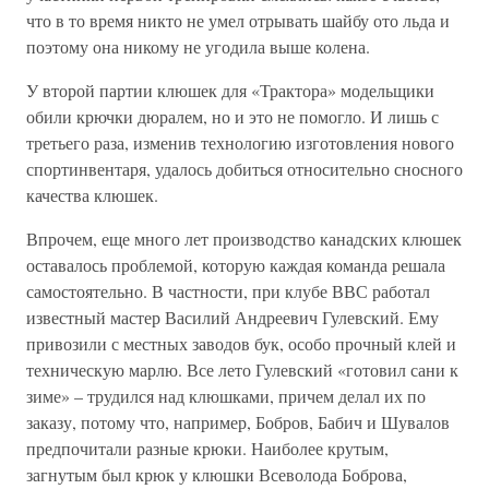
что в то время никто не умел отрывать шайбу ото льда и
поэтому она никому не угодила выше колена.
У второй партии клюшек для «Трактора» модельщики
обили крючки дюралем, но и это не помогло. И лишь с
третьего раза, изменив технологию изготовления нового
спортинвентаря, удалось добиться относительно сносного
качества клюшек.
Впрочем, еще много лет производство канадских клюшек
оставалось проблемой, которую каждая команда решала
самостоятельно. В частности, при клубе ВВС работал
известный мастер Василий Андреевич Гулевский. Ему
привозили с местных заводов бук, особо прочный клей и
техническую марлю. Все лето Гулевский «готовил сани к
зиме» – трудился над клюшками, причем делал их по
заказу, потому что, например, Бобров, Бабич и Шувалов
предпочитали разные крюки. Наиболее крутым,
загнутым был крюк у клюшки Всеволода Боброва,