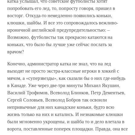
катка услышал, что советские футболисты хотят
попробовать его лед, то, попросту говоря, пришел в
восторг. Откуда-то немедленно появились коньки,
клюшки, шайбы. И все это сопровождалось вежливо-
ироничной английской предупредительностью: –
Возможно, футболисты так прекрасно катаются на
коньках, что было бы лучше уже сейчас послать за
врачом?
Конечно, администратор катка не знал, что на лед
выходят не просто экстра-классные игроки в хоккей с
мячом, а «суперзвезды», как сказали бы о них где-нибудь
в Канаде. Уже через две-три минуты Михаил Якушин,
Василий Трофимов, Всеволод Блинков, Петр Дементьев,
Сергей Соловьев, Всеволод Бобров так освоили
непривычные для них канадские коньки, будто всю
жизнь только на них и катались. И незнакомые клюшки
были мгновенно укрощены, и шайба то и дело влетала в
ворота, поставленные поперек площадки. Правда, она все