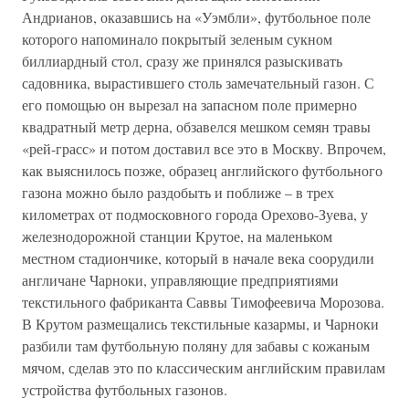
Андрианов, оказавшись на «Уэмбли», футбольное поле
которого напоминало покрытый зеленым сукном
биллиардный стол, сразу же принялся разыскивать
садовника, вырастившего столь замечательный газон. С
его помощью он вырезал на запасном поле примерно
квадратный метр дерна, обзавелся мешком семян травы
«рей-грасс» и потом доставил все это в Москву. Впрочем,
как выяснилось позже, образец английского футбольного
газона можно было раздобыть и поближе – в трех
километрах от подмосковного города Орехово-Зуева, у
железнодорожной станции Крутое, на маленьком
местном стадиончике, который в начале века соорудили
англичане Чарноки, управляющие предприятиями
текстильного фабриканта Саввы Тимофеевича Морозова.
В Крутом размещались текстильные казармы, и Чарноки
разбили там футбольную поляну для забавы с кожаным
мячом, сделав это по классическим английским правилам
устройства футбольных газонов.