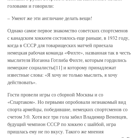
головами и говорили:
– Умеют же эти англичане делать вещи!
Однако самое первое знакомство советских спортсменов
с канадским хоккеем состоялось еще раньше, в 1932 году,
когда в СССР для товарищеских матчей приехала
немецкая рабочая команда «Фихте», названная так в честь
мыслителя Иоганна Готлиба Фихте, которым гордились
немецкие социалисты[11] и которому принадлежат
известные слова: «Я хочу не только мыслить, я хочу
действовать».
Гости провели игры со сборной Москвы и со
«Спартаком». Но первыми опробовали незнакомый вид
спорта армейцы, победившие, немецких спортсменов со
счетом 3:0. Хотя все три гола забил Владимир Веневцев,
будущий чемпион СССР по хоккею с шайбой, игра
пришлась ему не по вкусу. Такого же мнения