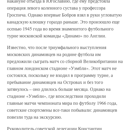
накануне отъезда в Югославию, где ему предстояла
операция левого коленного сустава у профессора
Гроспича. Однако впервые Бобров взял в руки угловатую
канадскую клюшку гораздо раньше. Это произошло еще
осенью 1945 года во время знаменитого футбольного
турне московской команды «Динамо» по Англии.
Известно, что после триумфального выступления
московских динамовцев на родине футбола им
предложили сыграть матч со сборной Великобритании на
главном лондонском стадионе «Уэмбли». Этот матч не
состоялся, поскольку не входил в программу турне, а
пребывание динамовцев на Островах и без того
затянулось – оно длилось больше месяца. Однако на
стадионе «Уэмбли», где впоследствии проходили
главные матчи чемпионата мира по футболу 1966 года,
советские спортсмены все-таки побывали: динамовцев
повезли туда на экскурсию.
Руководитель советской делегации Константин