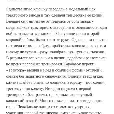
Единственную клюшку передали в модельный цех
тракторного завода и там сделали три десятка ее копий.
Внешне они ничем не отличались от оригинала: у
модельщиков тракторного завода, изготовлявшего в годы
войны знаменитые танки Т-34, лучшие танки второй
мировой войны, были золотые руки. Однако они понятия
не имели о том, как будут «работать» клюшки в хоккее, а
потому не сумели сразу подобрать нужную технологию.
В результате все клюшки в щепки, вдребезги разлетелись
во время первой же тренировки. Вдобавок игроки
«Трактора» вышли на лед в обычной форме «русачей»,
совсем без защитного снаряжения. Одному твердая как
камень шайба попала по лодыжке, второму – по голени,
третьему – по колену. Ни один не ушел с первой
тренировки без травмы, проклиная злополучный
канадский хоккей. Много позже, когда этот вид спорта
стал в Челябинске одним из самых популярных,
участники первой тренировки смеялись: какое счастье,