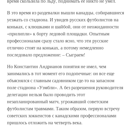
время скользила по льду, поднимать ее никто не умел.
В это время из раздевалки вышли канадцы, собиравшиеся
уезжать со стадиона. И увидев русских футболистов на
коньках, с клюшками и шайбой, они от неожиданности
«прилипли» к борту ледовой площадки. Опытным
профессионалам сразу стало ясно, что эти русские
отлично стоят на коньках, а потому немедленно
последовало предложение: – Сыграем!
Но Константин Андрианов понятия не имел, чем
занимались в тот момент его подопечные: он все еще
объяснялся с главным садовником где-то на запасном
поле стадиона «Уэмбли». А без разрешения руководителя
делегации нельзя было проводить этот
незапланированный матч, угрожавший советским
футболистам травмами. Таким образом, первую встречу
советских хоккеистов с канадскими профессионалами
пришлось отложить на четверть века.