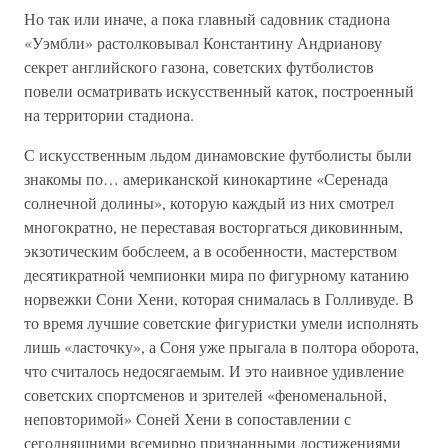
Но так или иначе, а пока главный садовник стадиона
«Уэмбли» растолковывал Константину Андрианову
секрет английского газона, советских футболистов
повели осматривать искусственный каток, построенный
на территории стадиона.
С искусственным льдом динамовские футболисты были
знакомы по… американской кинокартине «Серенада
солнечной долины», которую каждый из них смотрел
многократно, не переставая восторгаться диковинным,
экзотическим бобслеем, а в особенности, мастерством
десятикратной чемпионки мира по фигурному катанию
норвежки Сони Хени, которая снималась в Голливуде. В
то время лучшие советские фигуристки умели исполнять
лишь «ласточку», а Соня уже прыгала в полтора оборота,
что считалось недосягаемым. И это наивное удивление
советских спортсменов и зрителей «феноменальной,
неповторимой» Соней Хени в сопоставлении с
сегодняшними всемирно признанными достижениями