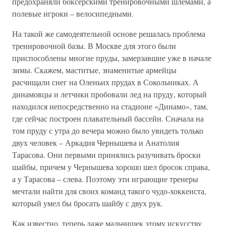
предохраняли боксерскими тренировочными шлемами, а
полевые игроки – велосипедными.
На такой же самодеятельной основе решалась проблема
тренировочной базы. В Москве для этого были
приспособлены многие пруды, замерзавшие уже в начале
зимы. Скажем, маститые, знаменитые армейцы
расчищали снег на Оленьих прудах в Сокольниках. А
динамовцы и летчики пробовали лед на пруду, который
находился непосредственно на стадионе «Динамо», там,
где сейчас построен плавательный бассейн. Сначала на
том пруду с утра до вечера можно было увидеть только
двух человек – Аркадия Чернышева и Анатолия
Тарасова. Они первыми принялись разучивать броски
шайбы, причем у Чернышева хорошо шел бросок справа,
а у Тарасова – слева. Поэтому эти играющие тренеры
мечтали найти для своих команд такого чудо-хоккеиста,
который умел бы бросать шайбу с двух рук.
Как известно, теперь даже мальчишек этому искусству