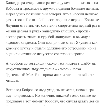
Канадцы разочарованно развели руками и, показывая на
Боброва и Трофимова, дружно подняли большие пальцы.
Переводчик пояснил: они говорят, что в России неплохо
развит хоккей с шайбой и есть хорошие игроки. Когда же
Якушин ответил, что советские спортсмены первый раз в
жизни держат в руках канадскую клюшку, «профи»
весело рассмеялись и гурьбой двинулись к выходу с
ледового стадиона. Они восприняли ответ Якушина как
удачную шутку и отдали должное его остроумию, но не
оценили истинное искусство советских игроков.
А «Бобров со товарищи» около часу играли в шайбу на
искусственном льду стадиона «Уэмбли», пока
бдительный Михей не приказал: хватит, не то заболят
мышцы.
Всеволод Бобров со льда уходить не хотел, новая игра
ему понравилась. Но конечно, никакой голос свыше не
подсказал в тот момент Боброву, что спустя девять лет он