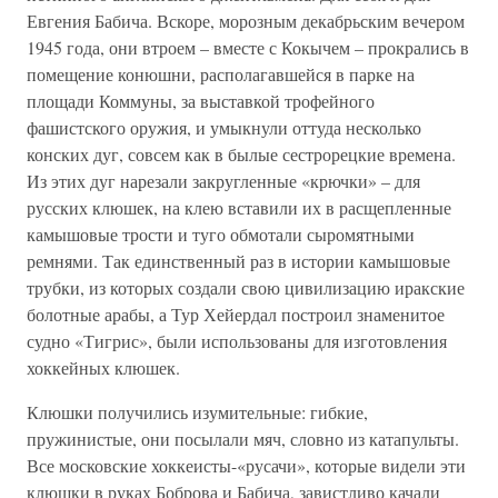
Евгения Бабича. Вскоре, морозным декабрьским вечером
1945 года, они втроем – вместе с Кокычем – прокрались в
помещение конюшни, располагавшейся в парке на
площади Коммуны, за выставкой трофейного
фашистского оружия, и умыкнули оттуда несколько
конских дуг, совсем как в былые сестрорецкие времена.
Из этих дуг нарезали закругленные «крючки» – для
русских клюшек, на клею вставили их в расщепленные
камышовые трости и туго обмотали сыромятными
ремнями. Так единственный раз в истории камышовые
трубки, из которых создали свою цивилизацию иракские
болотные арабы, а Тур Хейердал построил знаменитое
судно «Тигрис», были использованы для изготовления
хоккейных клюшек.
Клюшки получились изумительные: гибкие,
пружинистые, они посылали мяч, словно из катапульты.
Все московские хоккеисты-«русачи», которые видели эти
клюшки в руках Боброва и Бабича, завистливо качали