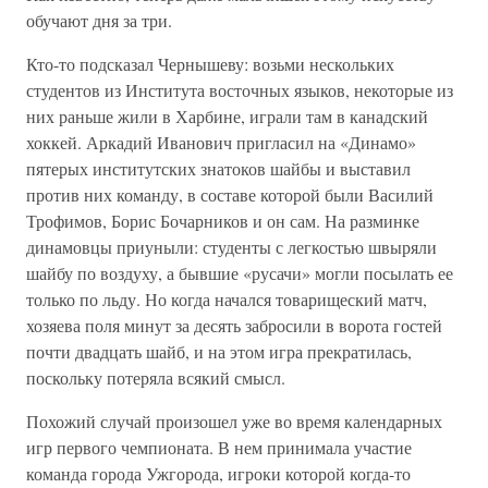
обучают дня за три.
Кто-то подсказал Чернышеву: возьми нескольких
студентов из Института восточных языков, некоторые из
них раньше жили в Харбине, играли там в канадский
хоккей. Аркадий Иванович пригласил на «Динамо»
пятерых институтских знатоков шайбы и выставил
против них команду, в составе которой были Василий
Трофимов, Борис Бочарников и он сам. На разминке
динамовцы приуныли: студенты с легкостью швыряли
шайбу по воздуху, а бывшие «русачи» могли посылать ее
только по льду. Но когда начался товарищеский матч,
хозяева поля минут за десять забросили в ворота гостей
почти двадцать шайб, и на этом игра прекратилась,
поскольку потеряла всякий смысл.
Похожий случай произошел уже во время календарных
игр первого чемпионата. В нем принимала участие
команда города Ужгорода, игроки которой когда-то