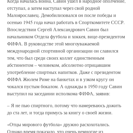
Когда началась война, Савин ушел в народное ополчение,
отступал, а затем наступал через свой родной
Малоярославец. Демобилизовался он после победы и
осенью 1945 года начал работать в Спорткомитете СССР.
Впоследствии Сергей Александрович Савин был
начальником Отдела футбола и хоккея, вице-президентом
ФИФА. В руководстве этой многоуважаемой
международной спортивной организации он славился
тем, что был среди своих коллег единственным
абстинентом – человеком, абсолютно отрицавшим
употребление спиртных напитков. Даже с президентом
ФИФА Жюлем Риме на банкетах и в узком кругу он
чокался пустым бокалом. А однажды в 1950 году Савин
выступил на заседании исполкома ФИФА, заявив:
– Я не пью спиртного, потому что намереваюсь дожить
до ста лет, и тогда примусь за книгу о своей жизни.
«Отцы мирового футбола» дружно расхохотались.
Однако время показало, что очень немногие из