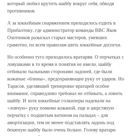
который любил крутить шайбу вокруг себя, обводя
противников.
А за хоккейным снаряжением приходилось ездить в
Прибалтику, где администратор команды ВВС Яков
Охотников разыскал старых мастеров, умевших
грамотно, по всем правилам шить хоккейные доспехи.
Но особенно туго приходилось вратарям. О перчатках с
ловушками в то время и понятия не имели, шайбу
отбивали тыльными сторонами ладоней, где были
кожаные «блины», предохраняющие руку от ударов. Но
Тарасов, уделявший тренировке вратарей особое
внимание, справедливо требовал не отбивать, а ловить
шайбу. И хотя хоккейные голкиперы надевали на
«ловчую» руку помимо кожаной, еще и шерстяную
перчатку с подшитым ватином на пальцах – для
амортизации, тем не менее подставлять ладонь под
бешеную шайбу было очень больно. Голову вратари