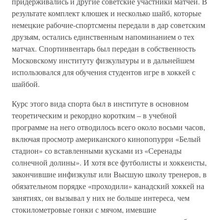
придерживались и другие советские участники матчей. В
результате комплект клюшек и несколько шайб, которые
немецкие рабочие-спортсмены передали в дар советским
друзьям, остались единственным напоминанием о тех
матчах. Спортинвентарь был передан в собственность
Московскому институту физкультуры и в дальнейшем
использовался для обучения студентов игре в хоккей с
шайбой.
Курс этого вида спорта был в институте в основном
теоретическим и рекордно коротким – в учебной
программе на него отводилось всего около восьми часов,
включая просмотр американского кинопопурри «Белый
стадион» со вставленными кусками из «Серенады
солнечной долины». И хотя все футболисты и хоккеисты,
закончившие инфизкульт или Высшую школу тренеров, в
обязательном порядке «проходили» канадский хоккей на
занятиях, он вызывал у них не больше интереса, чем
стокилометровые гонки с мячом, имевшие