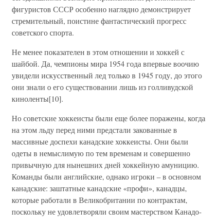
фигуристов СССР особенно наглядно демонстрирует
стремительный, поистине фантастический прогресс
советского спорта.
Не менее показателен в этом отношении и хоккей с
шайбой. Да, чемпионы мира 1954 года впервые воочию
увидели искусственный лед только в 1945 году, до этого
они знали о его существовании лишь из голливудской
киноленты[10].
Но советские хоккеисты были еще более поражены, когда
на этом льду перед ними предстали закованные в
массивные доспехи канадские хоккеисты. Они были
одеты в немыслимую по тем временам и совершенно
привычную для нынешних дней хоккейную амуницию.
Команды были английские, однако игроки – в основном
канадские: заштатные канадские «профи», канадцы,
которые работали в Великобритании по контрактам,
поскольку не удовлетворяли своим мастерством Канадо-