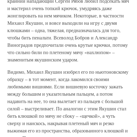
крайний нападающий Сергей Рябов любил подсекать мяч
и мастерил очень топкий крючок, умудряясь даже
жонглировать на нем мячиком. Некоторые, в частности
Михаил Якушин, и вовсе выходили на игру с двумя
клюшками – одна, тяжелая, предназначалась для того,
чтобы бить пенальти. Всеволод Бобров и Александр
Виноградов предпочитали очень крутые крючки, потому
что сильно били по плетеному мячу «нахлюпом» –
знаменитым якушинским ударом.
Видимо, Михаил Якушин изобрел его по ньютоновскому
образцу – в тот момент, когда лакомился своими
любимыми вишнями. Если вишневую косточку зажать
между большим и указательным пальцем, а потом
надавить на нее, то она вылетает из пальцев с большой
силой – выстреливает. По аналогии с этим Якушин стал
бить клюшкой по мячу не сбоку – «щечкой», а чуть
сверху и наискось, накрывая плетеный мяч и резко
выжимая его из пространства, образованного клюшкой и