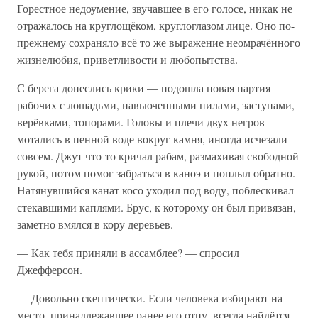
Горестное недоумение, звучавшее в его голосе, никак не
отражалось на круглощёком, круглоглазом лице. Оно по-
прежнему сохраняло всё то же выражение неомрачённого
жизнелюбия, приветливости и любопытства.
С берега донеслись крики — подошла новая партия
рабочих с лошадьми, навьюченными пилами, заступами,
верёвками, топорами. Головы и плечи двух негров
мотались в пенной воде вокруг камня, иногда исчезали
совсем. Джут что-то кричал рабам, размахивая свободной
рукой, потом помог забраться в каноэ и поплыл обратно.
Натянувшийся канат косо уходил под воду, поблескивал
стекавшими каплями. Брус, к которому он был привязан,
заметно вмялся в кору деревьев.
— Как тебя приняли в ассамблее? — спросил
Джефферсон.
— Довольно скептически. Если человека избирают на
место, принадлежавшее ранее его отцу, всегда найдётся