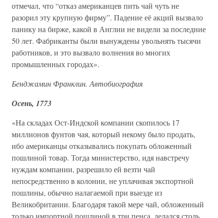
отмечал, что “отказ американцев пить чай чуть не
разорил эту крупную фирму”. Падение её акций вызвало
панику на бирже, какой в Англии не видели за последние
50 лет. Фабриканты были вынуждены увольнять тысячи
работников, и это вызвало волнения во многих
промышленных городах».
Бенджамин Франклин. Автобиография
Осень, 1773
«На складах Ост-Индской компании скопилось 17
миллионов фунтов чая, который некому было продать,
ибо американцы отказывались покупать обложенный
пошлиной товар. Тогда министерство, идя навстречу
нуждам компании, разрешило ей везти чай
непосредственно в колонии, не уплачивая экспортной
пошлины, обычно налагаемой при выезде из
Великобритании. Благодаря такой мере чай, обложенный
только импортной пошлиной в три пенса, делался столь