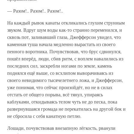
— Разом!.. Разом!.. Разом!..
На каждый рывок канаты откликались глухим струнным
звуком. Вдруг шум воды как-то странно переменился, и
сквозь пот, заливавший глаза, Джефферсон увидел, что
каменная туша начала медленно вырастать из своего
пенного воротника. Почувствовав, что брус сдвинулся,
пошёл вперёд, люди, сбив ритм, с воплем навалились из
последних сил, заскребли ногами по земле, камень
поднялся ещё выше, со всхлипом выворачиваясь из
своего невидимого тысячелетнего ложа, и Джефферсон,
уже понимая, что сейчас произойдёт, но не в силах
отстать от общего порыва, всё тянул, упираясь
каблуками, откидываясь телом чуть не до песка, пока
развернувшаяся громада не перекатилась на другой бок и
не сбросила с себя канатную петлю.
Лошади, почувствовав внезапную лёгкость, рванули