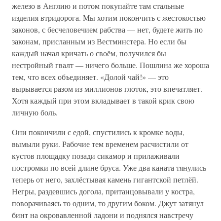
железо в Англию и потом покупайте там стальные
изделия втридорога. Мы хотим покончить с жестокостью
законов, с бесчеловечием рабства — нет, будете жить по
законам, присланным из Вестминстера. Но если бы
каждый начал кричать о своём, получился бы
нестройный гвалт — ничего больше. Пошлина же хороша
тем, что всех объединяет. «Долой чай!» — это
вырывается разом из миллионов глоток, это впечатляет.
Хотя каждый при этом вкладывает в такой крик свою
личную боль.
Они покончили с едой, спустились к кромке воды,
вымыли руки. Рабочие тем временем расчистили от
кустов площадку позади сикамор и прилаживали
постромки по всей длине бруса. Уже два каната тянулись
теперь от него, захлёстывая камень гигантской петлёй.
Негры, раздевшись догола, пританцовывали у костра,
поворачиваясь то одним, то другим боком. Джут затянул
бинт на окровавленной ладони и поднялся навстречу