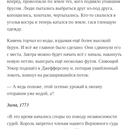
вперёд, проволокли по земле тех, кого подмяло упавшим
брусом. Люди пытались выбраться друг из-под друга,
копошились, хохотали, чертыхались. Кто-то свалился в
уголья костра и теперь катался по земле, гася тлеющую
одежду.
Камень торчал из воды, вздымая ещё более высокий
бурун. И всё же главное было сделано. Они сдвинули его
с места. Завтра можно будет начать всё с начала, накинуть
новую петлю, выиграть ещё несколько футов. Сияющий
Уокер подошёл к Джефферсону и, потирая ушибленный
локоть, кивнул на расширившийся поток:
— А ведь похоже, этой осенью урожай к океану
отправим уже водой, а?
Зима, 1773
«В это время начались споры по поводу независимости
судей. Король запретил членам нашего Верховного суда