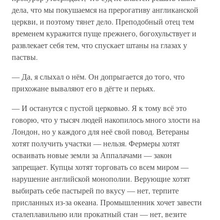
дела, что мы покушаемся на прерогативу англиканской
церкви, и поэтому тянет дело. Преподобный отец тем
временем куражится пуще прежнего, богохульствует и
развлекает себя тем, что спускает штаны на глазах у
паствы.
— Да, я слыхал о нём. Он допрыгается до того, что
прихожане вываляют его в дёгте и перьях.
— И останутся с пустой церковью. Я к тому всё это
говорю, что у тысяч людей накопилось много злости на
Лондон, но у каждого для неё свой повод. Ветераны
хотят получить участки — нельзя. Фермеры хотят
осваивать новые земли за Аппалачами — закон
запрещает. Купцы хотят торговать со всем миром —
нарушение английской монополии. Верующие хотят
выбирать себе пастырей по вкусу — нет, терпите
присланных из-за океана. Промышленник хочет завести
сталеплавильню или прокатный стан — нет, везите