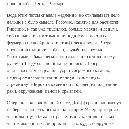
половиной… Пять… Четыре…
Вода этим летом спадала медленно, но откладывать дело
дальше не было смысла. Рабочие, нанятые для расчистки
Риванны, и так уже трудились больше месяца, и деньги,
собранные с таким трудом по подписке с местных
фермеров и сквайров, катастрофически таяли. Вчера
провели испытание — барка, гружённая шестью
бочонками табака, легко спустилась по расчищенному
руслу от Шедуэлла до нижних порогов. Теперь
оставалось самое трудное: убрать огромный камень,
перегораживавший единственную судоходную
стремнину. Широкий каменный лоб блестел посредине
реки, окружённый пеной и брызгами.
Опершись на водомерный шест, Джефферсон выпрыгнул
на берег и пошёл к пеньку, на котором Уокер пристроил
чернильницу и бумаги с расчётами. Склонившись над
чертежом, они начали прикидывать, куда сподручнее