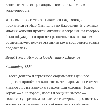
дешёвым, что контрабандный товар не мог с ним
конкурировать.
И вновь крик об угрозе, нависшей над свободой,
прокатился от Нью-Хэмпшира до Джорджии. В столицах
многих колоний прошли митинги и собрания, на которых
были обсуждены и приняты различные планы, каким
образом можно вернее отвратить зло и воспрепятствовать
продаже чая».
Дэвид Рэмси. История Соединённых Штатов
6 октября, 1773
«После долгого и серьёзного обдумывания данного
вопроса я пришёл к заключению, что парламент не имеет
никакого права выпускать законы для колоний. Только
король — а не король, лорды и общины вместе —
является суверенным повелителем американцев; поэтому
король в сотрудничестве с выборными ассамблеями