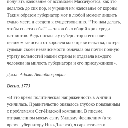
получать жалованье от ассамблеи Массачусетса, как это
делалось до сих пор, и учредил им жалованье от короны.
Таким образом губернатор мог в любой момент лишить
судью места и средств к существованию. “Что нам делать,
чтобы спасти себя?” — таков был общий крик среди
патриотов. Ведь поскольку губернатор и его совет
целиком зависели от королевского правительства, потеря
судьями своей независимости означала бы почти полную
утрату вольностей нашей страны и отдавала каждого
человека на милость губернатора и его прислужников».
Джон Адамc. Автобиография
Весна, 1773
«В это время политическая напряжённость в Англии
усилилась. Правительство оказалось глубоко повязанным
с проблемами Ост-Индской компании. В письме,
отправленном моему сыну Уильяму Франклину (в то
время губернатору Нью-Джерси), я саркастически