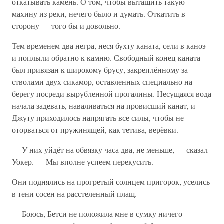
откатывать камень. О том, чтобы вытащить такую
махину из реки, нечего было и думать. Откатить в
сторону — того бы и довольно.
Тем временем два негра, неся бухту каната, сели в каноэ
и поплыли обратно к камню. Свободный конец каната
был привязан к широкому брусу, закреплённому за
стволами двух сикамор, оставленных специально на
берегу посреди вырубленной прогалины. Несущаяся вода
начала задевать, наваливаться на провисший канат, и
Джуту приходилось напрягать все силы, чтобы не
оторваться от пружинящей, как тетива, верёвки.
— У них уйдёт на обвязку часа два, не меньше, — сказал
Уокер. — Мы вполне успеем перекусить.
Они поднялись на прогретый солнцем пригорок, уселись
в тени сосен на расстеленный плащ.
— Боюсь, Бетси не положила мне в сумку ничего