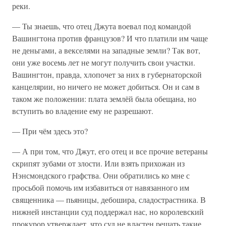
реки.
— Ты знаешь, что отец Джута воевал под командой
Вашингтона против французов? И что платили им чаще
не деньгами, а векселями на западные земли? Так вот,
они уже восемь лет не могут получить свои участки.
Вашингтон, правда, хлопочет за них в губернаторской
канцелярии, но ничего не может добиться. Он и сам в
таком же положении: плата землёй была обещана, но
вступить во владение ему не разрешают.
— При чём здесь это?
— А при том, что Джут, его отец и все прочие ветераны
скрипят зубами от злости. Или взять прихожан из
Нэнсмондского графства. Они обратились ко мне с
просьбой помочь им избавиться от навязанного им
священника — пьяницы, дебошира, сладострастника. В
нижней инстанции суд поддержал нас, но королевский
прокурор утверждает, что суд не властен решать такие