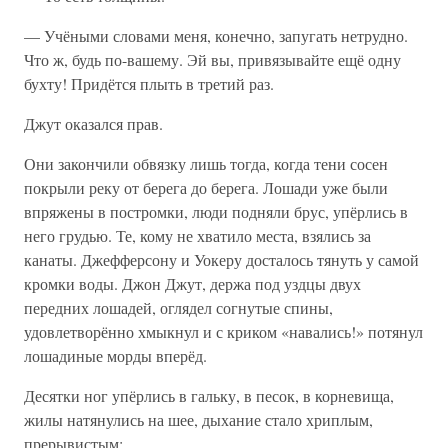
— Учёными словами меня, конечно, запугать нетрудно.
Что ж, будь по-вашему. Эй вы, привязывайте ещё одну
бухту! Придётся плыть в третий раз.
Джут оказался прав.
Они закончили обвязку лишь тогда, когда тени сосен
покрыли реку от берега до берега. Лошади уже были
впряжены в постромки, люди подняли брус, упёрлись в
него грудью. Те, кому не хватило места, взялись за
канаты. Джефферсону и Уокеру досталось тянуть у самой
кромки воды. Джон Джут, держа под уздцы двух
передних лошадей, оглядел согнутые спины,
удовлетворённо хмыкнул и с криком «навались!» потянул
лошадиные морды вперёд.
Десятки ног упёрлись в гальку, в песок, в корневища,
жилы натянулись на шее, дыхание стало хриплым,
прерывистым: