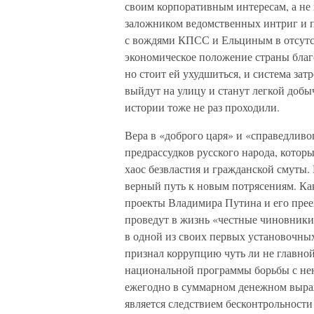
своим корпоративным интересам, а не 
заложником ведомственных интриг и п
с вождями КПСС и Ельциным в отсутст
экономическое положение страны благ
но стоит ей ухудшиться, и система за
выйдут на улицу и станут легкой добы
истории тоже не раз проходили.
Вера в «доброго царя» и «справедливо
предрассудков русского народа, котор
хаос безвластия и гражданской смуты.
верный путь к новым потрясениям. Ка
проекты Владимира Путина и его преем
проведут в жизнь «честные чиновники»
в одной из своих первых установочных
признал коррупцию чуть ли не главной
национальной программы борьбы с нею
ежегодно в суммарном денежном выраж
является следствием бесконтрольности