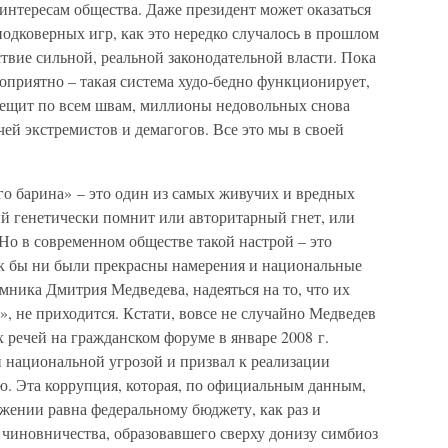
интересам общества. Даже президент может оказаться
одковерных игр, как это нередко случалось в прошлом
вие сильной, реальной законодательной власти. Пока
оприятно – такая система худо-бедно функционирует,
трещит по всем швам, миллионы недовольных снова
чей экстремистов и демагогов. Все это мы в своей
го барина» – это один из самых живучих и вредных
ый генетически помнит или авторитарный гнет, или
 Но в современном обществе такой настрой – это
к бы ни были прекрасны намерения и национальные
ника Дмитрия Медведева, надеяться на то, что их
, не приходится. Кстати, вовсе не случайно Медведев
 речей на гражданском форуме в январе 2008 г.
 национальной угрозой и призвал к реализации
. Эта коррупция, которая, по официальным данным,
ении равна федеральному бюджету, как раз и
 чиновничества, образовавшего сверху донизу симбиоз