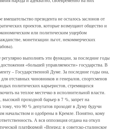
аяния народа и адекватно, своевременно на них
 вмешательство президента не осталось заслонов от
атических проектов, которые возмущают общество и
 экономическим или политическим ущербом
ражданстве, монетизации льгот, некоммерческих
абова).
регулярно выполнять эти функции, за последние годы
достижения «большей управляемости» государства. В
менту – Государственной Думе. За последние годы она,
 для отставных чиновников и генералов, спортсменов
олодых политических карьеристов, стремящихся
кочить на теплое местечко в исполнительной власти.
 высокий проходной барьер в 7 %, запрет на
 тому, что 90 % депутатов проходят в Думу будучи
м начальством и одобрены в Кремле. Понятно, кому
ответственность. А вся оппозиция отдана на откуп
тической платформой «Вперед: в советско-сталинское