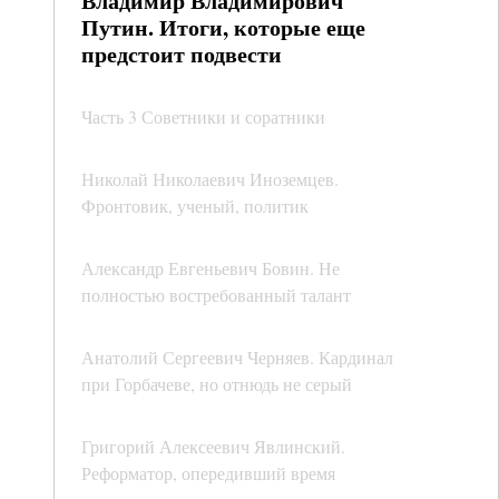
Владимир Владимирович
Путин. Итоги, которые еще
предстоит подвести
Часть 3 Советники и соратники
Николай Николаевич Иноземцев.
Фронтовик, ученый, политик
Александр Евгеньевич Бовин. Не
полностью востребованный талант
Анатолий Сергеевич Черняев. Кардинал
при Горбачеве, но отнюдь не серый
Григорий Алексеевич Явлинский.
Реформатор, опередивший время