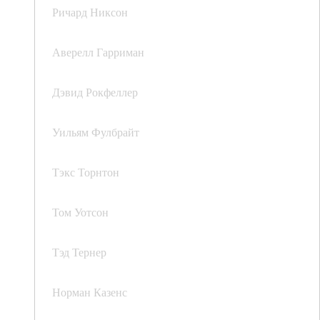
Ричард Никсон
Аверелл Гарриман
Дэвид Рокфеллер
Уильям Фулбрайт
Тэкс Торнтон
Том Уотсон
Тэд Тернер
Норман Казенс