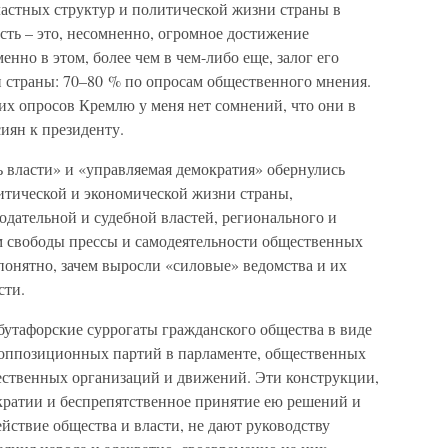
ластных структур и политической жизни страны в
сть – это, несомненно, огромное достижение
нно в этом, более чем в чем-либо еще, залог его
 страны: 70–80 % по опросам общественного мнения.
их опросов Кремлю у меня нет сомнений, что они в
иян к президенту.
 власти» и «управляемая демократия» обернулись
тической и экономической жизни страны,
дательной и судебной властей, регионального и
м свободы прессы и самодеятельности общественных
 понятно, зачем выросли «силовые» ведомства и их
сти.
бутафорские суррогаты гражданского общества в виде
 оппозиционных партий в парламенте, общественных
щественных организаций и движений. Эти конструкции,
кратии и беспрепятственное принятие ею решений и
ствие общества и власти, не дают руководству