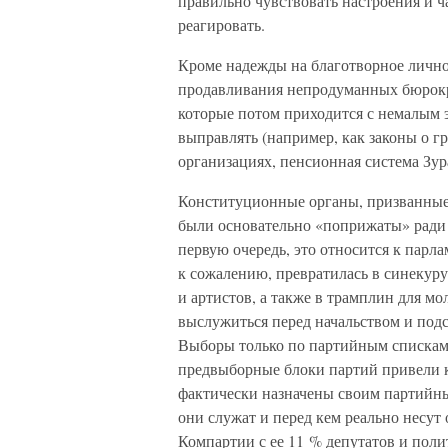
правильно чувствовать настроения и ч
реагировать.
Кроме надежды на благотворное личное
продавливания непродуманных бюрокр
которые потом приходится с немалым
выправлять (например, как законы о г
организациях, пенсионная система Зур
Конституционные органы, призванные 
были основательно «поприжаты» ради 
первую очередь, это относится к парла
к сожалению, превратилась в синекуру
и артистов, а также в трамплин для м
выслужиться перед начальством и подс
Выборы только по партийным спискам,
предвыборные блоки партий привели к
фактически назначены своим партийны
они служат и перед кем реально несут 
Компартии с ее 11 % депутатов и поли