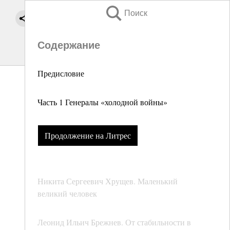
Поиск
Содержание
Предисловие
Часть 1 Генералы «холодной войны»
Продолжение на Литрес
Никита Сергеевич Хрущев. Маленький
великий человек
Леонид Ильич Брежнев. От стабильности в