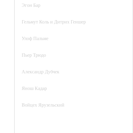
Эгон Бар
Гельмут Коль и Дитрих Геншер
Улоф Пальме
Пьер Трюдо
Александр Дубчек
Янош Кадар
Войцех Ярузельский