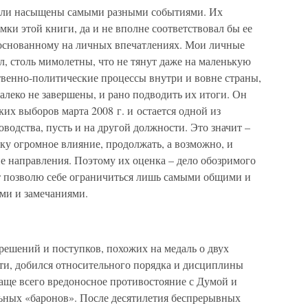
были насыщены самыми разными событиями. Их
мки этой книги, да и не вполне соответствовал бы ее
, основанному на личных впечатлениях. Мои личные
л, столь мимолетны, что не тянут даже на маленькую
ственно-политические процессы внутри и вовне страны,
леко не завершены, и рано подводить их итоги. Он
ких выборов марта 2008 г. и остается одной из
водства, пусть и на другой должности. Это значит –
ику огромное влияние, продолжать, а возможно, и
е направления. Поэтому их оценка – дело обозримого
т позволю себе ограничиться лишь самыми общими и
ми и замечаниями.
 решений и поступков, похожих на медаль о двух
сти, добился относительного порядка и дисциплины
аще всего вредоносное противостояние с Думой и
ьных «баронов». После десятилетия беспрерывных