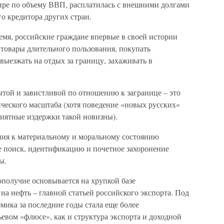
 мире по объему ВВП, расплатилась с внешними долгами
го кредитора других стран.
емя, российские граждане впервые в своей истории
 товары длительного пользования, покупать
выезжать на отдых за границу, захаживать в
ытой и завистливой по отношению к загранице – это
ческого масштаба (хотя поведение «новых русских»
приятные издержки такой новизны).
ния к материальному и моральному состоянию
же поиск, идентификацию и почетное захоронение
ы.
ополучие основывается на хрупкой базе
а нефть – главной статьей российского экспорта. Под
мика за последние годы стала еще более
евом «флюсе», как и структура экспорта и доходной