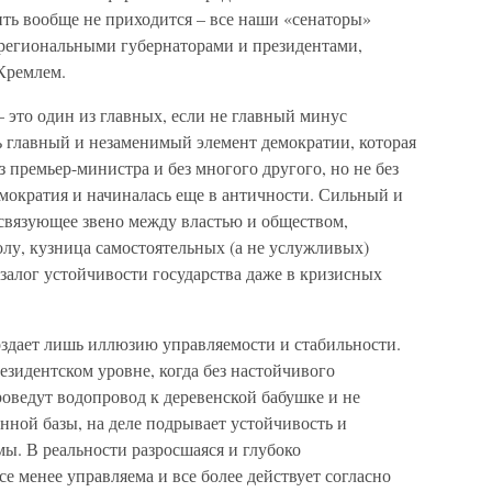
ть вообще не приходится – все наши «сенаторы»
 региональными губернаторами и президентами,
 Кремлем.
 это один из главных, если не главный минус
ь главный и незаменимый элемент демократии, которая
з премьер-министра и без многого другого, но не без
демократия и начиналась еще в античности. Сильный и
 связующее звено между властью и обществом,
лу, кузница самостоятельных (а не услужливых)
 залог устойчивости государства даже в кризисных
оздает лишь иллюзию управляемости и стабильности.
езидентском уровне, когда без настойчивого
роведут водопровод к деревенской бабушке и не
енной базы, на деле подрывает устойчивость и
ы. В реальности разросшаяся и глубоко
 менее управляема и все более действует согласно