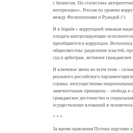
с бизнесом. По статистике авторитет
интернэшнл», Россия по уровню корруп
между Филиппинами и Руандой (!).
И в борьбе с коррупцией никакая наци
плодить контролирующие исполнительн
приобщаются к коррупции. Велосипед 
общеизвестны: разделение властей, пр
суд и арбитраж, активное гражданское 
И ключевое звено во всем этом – силь
реального российского парламентариз
страны, неосуществимы национальны
замечательные принципы – свобода и с
гражданское достоинство и социальная
осуществление вложений в человеческ
* * *
За время правления Путина ощутимо у