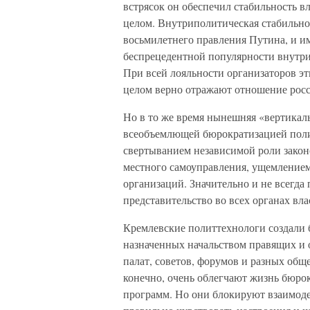
встрясок он обеспечил стабильность в
целом. Внутриполитическая стабильно
восьмилетнего правления Путина, и име
беспрецедентной популярности внутри
При всей лояльности организаторов эт
целом верно отражают отношение росс
Но в то же время нынешняя «вертикаль
всеобъемлющей бюрократизацией поли
свертыванием независимой роли законо
местного самоуправления, ущемление
организаций. Значительно и не всегда
представительство во всех органах вла
Кремлевские политтехнологи создали 
назначенных начальством правящих и
палат, советов, форумов и разных об
конечно, очень облегчают жизнь бюро
программ. Но они блокируют взаимодей