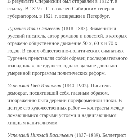
В результате Сперанский был отправлен в 1812 т. в
ссылку. В 1819 г. С. назначен Сибирским генерал-
губернатором, в 1821 г. возвращен в Петербург.
Тургенев Иван Сергеевич
(1818–1883). Знаменитый
русский писатель, автор романов и повестей, в которых
отражено общественное движение 50-х, 60-х и 70-х
годов. В своих общественно-политических симпатиях
Тургенев представлял собой образец последовательного
«западника», не идущего, однако, дальше довольно
умеренной программы политических реформ.
Успенский Глеб Иванович
(1840–1902). Писатель-
демократ, посвятивший себя, главным образом,
изображению быта деревни пореформенной эпохи. В
центре его художественных работ — контрасты между
ломающимися старыми устоями и надвигающимся
хищным капитализмом.
Успенский Николай Васильевич
(1837–1889). Беллетрист