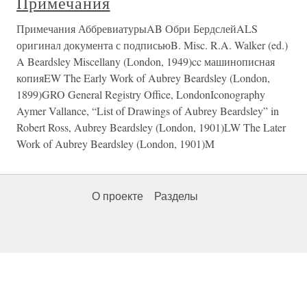
Примечания
Примечания АббревиатурыAB Обри БердслейALS
оригинал документа с подписьюB. Misc. R.A. Walker (ed.)
A Beardsley Miscellany (London, 1949)cc машинописная
копияEW The Early Work of Aubrey Beardsley (London,
1899)GRO General Registry Office, LondonIconography
Aymer Vallance, “List of Drawings of Aubrey Beardsley” in
Robert Ross, Aubrey Beardsley (London, 1901)LW The Later
Work of Aubrey Beardsley (London, 1901)M
О проекте
Разделы