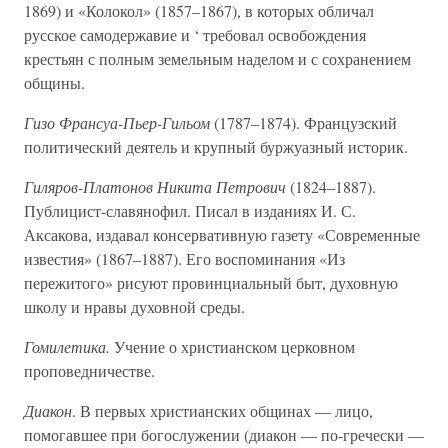
1869) и «Колокол» (1857–1867), в которых обличал
русское самодержавие и ‘ требовал освобождения
крестьян с полным земельным наделом и с сохранением
общины.
Гизо Франсуа-Пьер-Гильом
(1787–1874). Французский
политический деятель и крупный буржуазный историк.
Гиляров-Платонов Никита Петрович
(1824–1887).
Публицист-славянофил. Писал в изданиях И. С.
Аксакова, издавал консервативную газету «Современные
известия» (1867–1887). Его воспоминания «Из
пережитого» рисуют провинциальный быт, духовную
школу и нравы духовной среды.
Гомилетика.
Учение о христианском церковном
проповедничестве.
Диакон
. В первых христианских общинах — лицо,
помогавшее при богослужении (диакон — по-гречески —