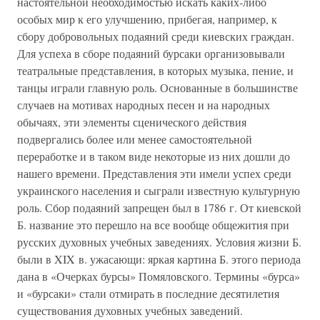
настоятельной необходимостью искать каких-либо
особых мир к его улучшению, прибегая, например, к
сбору добровольных подаяний среди киевских граждан.
Для успеха в сборе подаяний бурсаки организовывали
театральные представления, в которых музыка, пение, и
танцы играли главную роль. Основанные в большинстве
случаев на мотивах народных песен и на народных
обычаях, эти элементы сценического действия
подвергались более или менее самостоятельной
переработке и в таком виде некоторые из них дошли до
нашего времени. Представления эти имели успех среди
украинского населения и сыграли известную культурную
роль. Сбор подаяний запрещен был в 1786 г. От киевской
Б. название это перешло на все вообще общежития при
русских духовных учебных заведениях. Условия жизни Б.
были в XIX в. ужасающи: яркая картина Б. этого периода
дана в «Очерках бурсы» Помяловского. Термины «бурса»
и «бурсаки» стали отмирать в последние десятилетия
существования духовных учебных заведений.