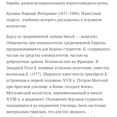
борьбы, разжигая национальную вероисповедную рознь.
Бунаков Николай Федорович
(1837–1904). Известный
педагог, учебники которого расходились в огромном
количестве.
Бурса
(в средневековой латыни bursch — кошелек).
Общежитие при университетах средневековой Европы,
предназначавшееся для бедных студентов. Б. содержались
частью на средства университетов, частью ка
доброхотные даяния. Возникли они во Франции. В
Западной Руси Б. впервые устроены иезуитами; известна
виленская Б. (1577). Широкую известность приобрела Б.,
устроенная в первой половине XVII в. Петром Могилой
при братском училище: в Киеве (позднее Киево-
Могилянский коллегиум, переименованный в начале
XVIII в. в академию). Положение бурсаков-студентов,
находившихся на иждивении училища, было настолько
материально тяжелым, что для них являлось