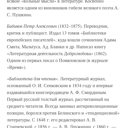
всякие «вольные мысли» в литературе. Косвенно
является одним из виновников гибели великого поэта А.
С. Пушкина.
Бибиков Петр Алексеевич
(1832–1875). Переводчик,
критик и публицист. Издал 13 томов «Библиотеки
европейских писателей», куда вошли сочинения Адама
Смита, Мальтуса, Ад. Бланки и др. Написал книгу
«Литературная деятельность Добролюбова» (1862).
Одним из первых писал о Помяловском (в журнале
«Время»).
«Библиотека для чтения».
Литературный журнал,
основанный О. И. Сенковским в 1834 году и впервые
издававшийся книгопродавцем А. Ф. Смирдиным.
Первый русский толстый журнал, рассчитанный на
среднего читателя. Всегда занимал антиреволюционные
позиции, боролся против Белинского и «тенденциозной»
литературы. С 1848 г. его редактировал А. В.
Старчевский, с 1856 г. — А. В. Дружинин, с 1860 г. —