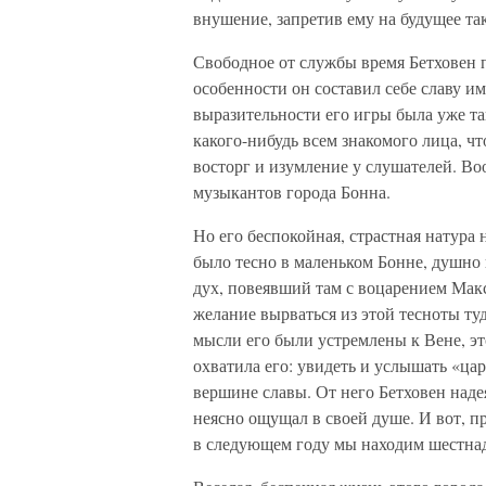
внушение, запретив ему на будущее та
Свободное от службы время Бетховен 
особенности он составил себе славу и
выразительности его игры была уже так
какого-нибудь всем знакомого лица, ч
восторг и изумление у слушателей. Во
музыкантов города Бонна.
Но его беспокойная, страстная натура 
было тесно в маленьком Бонне, душно
дух, повеявший там с воцарением Мак
желание вырваться из этой тесноты туд
мысли его были устремлены к Вене, эт
охватила его: увидеть и услышать «ца
вершине славы. От него Бетховен наде
неясно ощущал в своей душе. И вот, п
в следующем году мы находим шестнад