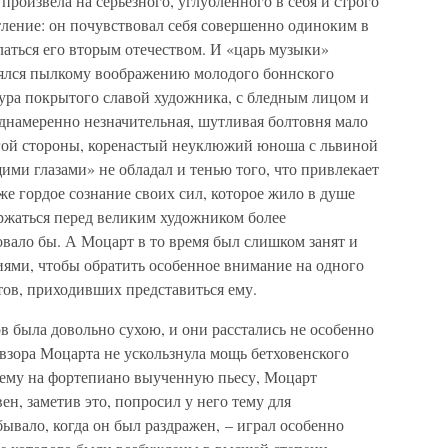
 произвела на серьезного, углубленного в себя и строго
ление: он почувствовал себя совершенно одиноким в
елаться его вторым отечеством. И «царь музыки»
влялся пылкому воображению молодого боннского
гура покрытого славой художника, с бледным лицом и
еднамеренно незначительная, шутливая болтовня мало
гой стороны, коренастый неуклюжий юноша с львиной
ми глазами» не обладал и тенью того, что привлекает
же гордое сознание своих сил, которое жило в душе
ержаться перед великим художником более
овало бы. А Моцарт в то время был слишком занят и
ями, чтобы обратить особенное внимание на одного
ов, приходивших представиться ему.
 была довольно сухою, и они расстались не особенно
 взора Моцарта не ускользнула мощь бетховенского
л ему на фортепиано выученную пьесу, Моцарт
ен, заметив это, попросил у него тему для
бывало, когда он был раздражен, – играл особенно