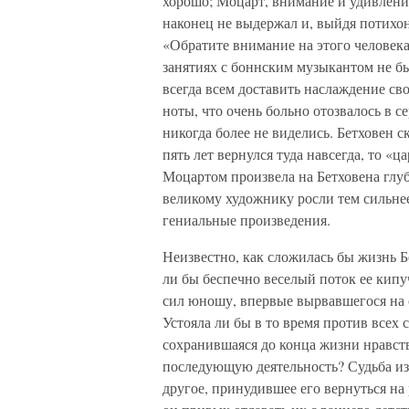
хорошо; Моцарт, внимание и удивлени
наконец не выдержал и, выйдя потихон
«Обратите внимание на этого человека,
занятиях с боннским музыкантом не б
всегда всем доставить наслаждение св
ноты, что очень больно отозвалось в 
никогда более не виделись. Бетховен с
пять лет вернулся туда навсегда, то «
Моцартом произвела на Бетховена глуб
великому художнику росли тем сильнее
гениальные произведения.
Неизвестно, как сложилась бы жизнь Бе
ли бы беспечно веселый поток ее кипу
сил юношу, впервые вырвавшегося на с
Устояла ли бы в то время против всех 
сохранившаяся до конца жизни нравст
последующую деятельность? Судьба изб
другое, принудившее его вернуться на 