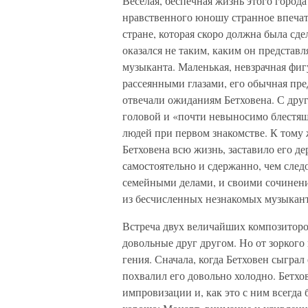
Веселая, беспечная жизнь этого города
нравственного юношу странное впечат
стране, которая скоро должна была сд
оказался не таким, каким он предста
музыканта. Маленькая, невзрачная фи
рассеянными глазами, его обычная пр
отвечали ожиданиям Бетховена. С дру
головой и «почти невыносимо блестящи
людей при первом знакомстве. К тому 
Бетховена всю жизнь, заставило его д
самостоятельно и сдержанно, чем след
семейными делами, и своими сочинени
из бесчисленных незнакомых музыкант
Встреча двух величайших композиторов
довольные друг другом. Но от зоркого
гения. Сначала, когда Бетховен сыгра
похвалил его довольно холодно. Бетхов
импровизации и, как это с ним всегда 