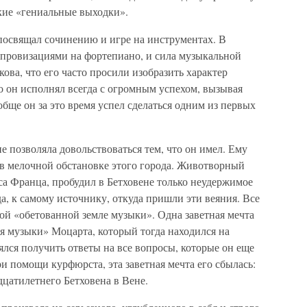
кие «гениальные выходки».
посвящал сочинению и игре на инструментах. В
мпровизациями на фортепиано, и сила музыкальной
ова, что его часто просили изобразить характер
то он исполнял всегда с огромным успехом, вызывая
обще он за это время успел сделаться одним из первых
не позволяла довольствоваться тем, что он имел. Ему
 в мелочной обстановке этого города. Животворный
са Франца, пробудил в Бетховене только неудержимое
а, к самому источнику, откуда пришли эти веяния. Все
ой «обетованной земле музыки». Одна заветная мечта
ря музыки» Моцарта, который тогда находился на
ялся получить ответы на все вопросы, которые он еще
ри помощи курфюрста, эта заветная мечта его сбылась:
цатилетнего Бетховена в Вене.