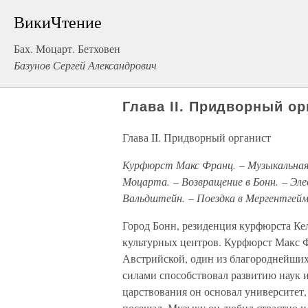
ВикиЧтение
Бах. Моцарт. Бетховен
Базунов Сергей Александрович
Глава II. Придворный ор
Глава II. Придворный органист
Курфюрст Макс Франц. – Музыкальная 
Моцарта. – Возвращение в Бонн. – Эле
Вальдштейн. – Поездка в Мергентгейм
Город Бонн, резиденция курфюрста Кел
культурных центров. Курфюрст Макс 
Австрийской, один из благороднейших
силами способствовал развитию наук и
царствования он основал университет,
посещал. Музыку он любил страстно и 