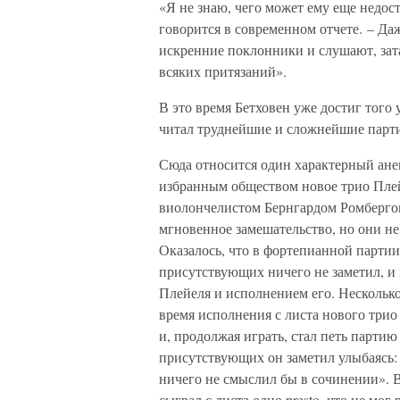
«Я не знаю, чего может ему еще недос
говорится в современном отчете. – Да
искренние поклонники и слушают, затаи
всяких притязаний».
В это время Бетховен уже достиг того
читал труднейшие и сложнейшие парт
Сюда относится один характерный ане
избранным обществом новое трио Плей
виолончелистом Бернгардом Ромбергом
мгновенное замешательство, но они не
Оказалось, что в фортепианной парти
присутствующих ничего не заметил, и
Плейеля и исполнением его. Несколько
время исполнения с листа нового трио 
и, продолжая играть, стал петь парти
присутствующих он заметил улыбаясь: 
ничего не смыслил бы в сочинении». В 
сыграл с листа одно presto, что не мог