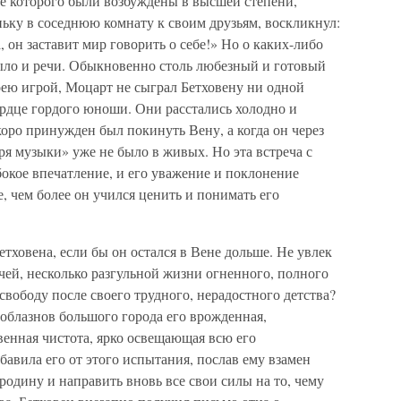
е которого были возбуждены в высшей степени,
ьку в соседнюю комнату к своим друзьям, воскликнул:
 он заставит мир говорить о себе!» Но о каких-либо
ыло и речи. Обыкновенно столь любезный и готовый
оею игрой, Моцарт не сыграл Бетховену ни одной
сердце гордого юноши. Они расстались холодно и
коро принужден был покинуть Вену, а когда он через
царя музыки» уже не было в живых. Но эта встреча с
окое впечатление, и его уважение и поклонение
, чем более он учился ценить и понимать его
тховена, если бы он остался в Вене дольше. Не увлек
чей, несколько разгульной жизни огненного, полного
вободу после своего трудного, нерадостного детства?
соблазнов большого города его врожденная,
венная чистота, ярко освещающая всю его
авила его от этого испытания, послав ему взамен
родину и направить вновь все свои силы на то, чему