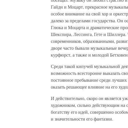
Гайдн и Моцарт, прекрасное музыкальн
особое внимание на свой хор и оркест
далеко за пределами государства. Он 
Глюка и Моцарта и драматические пр
Шекспира, Лессинга, Гете и Шиллера. 
современников, образованными, разв
дворе часто бывали музыкальные вечер
курфюрст, а также и молодой Бетхове
Среди такой кипучей музыкальной де
возможность всесторонне выказать св
постоянное пребывание среди лучших 
оказать решающее влияние на его худо
И действительно, скоро он является у
художником, сильно действующим на 
богатству его идей, совершенно особо
и значительности его фантазии.