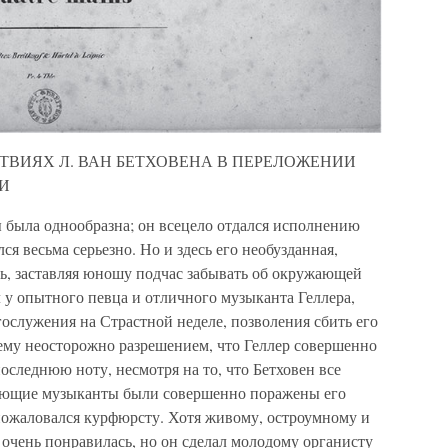
СТВИЯХ Л. ВАН БЕТХОВЕНА В ПЕРЕЛОЖЕНИИ
И
 была однообразна; он всецело отдался исполнению
ся весьма серьезно. Но и здесь его необузданная,
сь, заставляя юношу подчас забывать об окружающей
 у опытного певца и отличного музыканта Геллера,
ослужения на Страстной неделе, позволения сбить его
 ему неосторожно разрешением, что Геллер совершенно
последнюю ноту, несмотря на то, что Бетховен все
вующие музыканты были совершенно поражены его
пожаловался курфюрсту. Хотя живому, остроумному и
очень понравилась, но он сделал молодому органисту