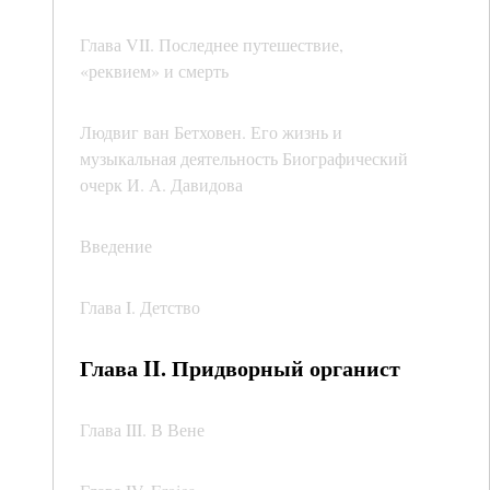
Глава VII. Последнее путешествие,
«реквием» и смерть
Людвиг ван Бетховен. Его жизнь и
музыкальная деятельность Биографический
очерк И. А. Давидова
Введение
Глава I. Детство
Глава II. Придворный органист
Глава III. В Вене