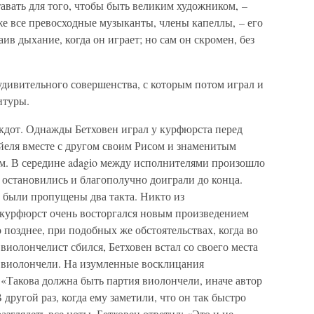
тавать для того, чтобы быть великим художником, –
же все превосходные музыканты, члены капеллы, – его
в дыхание, когда он играет; но сам он скромен, без
 удивительного совершенства, с которым потом играл и
итуры.
кдот. Однажды Бетховен играл у курфюрста перед
еля вместе с другом своим Рисом и знаменитым
. В середине adagio между исполнителями произошло
 остановились и благополучно доиграли до конца.
и были пропущены два такта. Никто из
 курфюрст очень восторгался новым произведением
 позднее, при подобных же обстоятельствах, когда во
виолончелист сбился, Бетховен встал со своего места
ю виолончели. На изумленные восклицания
«Такова должна быть партия виолончели, иначе автор
другой раз, когда ему заметили, что он так быстро
 разглядеть все ноты, Бетховен ответил: «Это и не