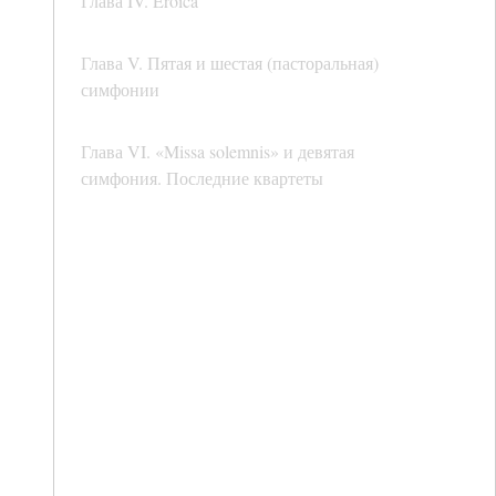
Глава IV. Eroica
Глава V. Пятая и шестая (пасторальная)
симфонии
Глава VI. «Missa solemnis» и девятая
симфония. Последние квартеты