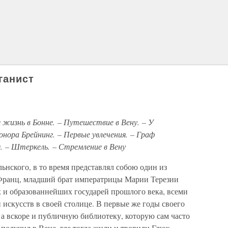
ганист
жизнь в Бонне. – Путешествие в Вену. – У
онора Брейнинг. – Первые увлечения. – Граф
. – Штеркель. – Стремление в Вену
ьнского, в то время представлял собою один из
Франц, младший брат императрицы Марии Терезии
 и образованнейших государей прошлого века, всеми
 искусств в своей столице. В первые же годы своего
 а вскоре и публичную библиотеку, которую сам часто
получил в Вене, где тогда жили и творили Глюк,