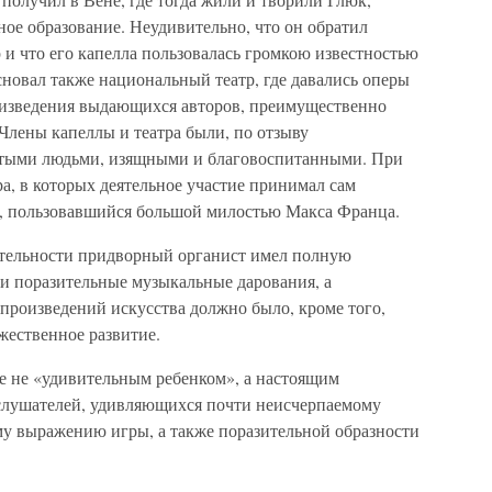
ое образование. Неудивительно, что он обратил
р и что его капелла пользовалась громкою известностью
основал также национальный театр, где давались оперы
оизведения выдающихся авторов, преимущественно
Члены капеллы и театра были, по отзыву
итыми людьми, изящными и благовоспитанными. При
а, в которых деятельное участие принимал сам
н, пользовавшийся большой милостью Макса Франца.
ятельности придворный органист имел полную
ои поразительные музыкальные дарования, а
произведений искусства должно было, кроме того,
жественное развитие.
же не «удивительным ребенком», а настоящим
слушателей, удивляющихся почти неисчерпаемому
му выражению игры, а также поразительной образности