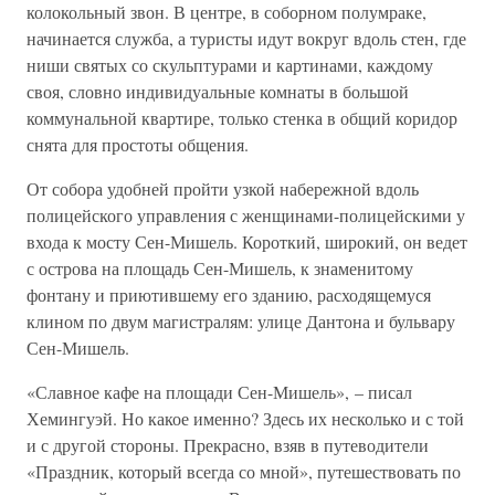
колокольный звон. В центре, в соборном полумраке,
начинается служба, а туристы идут вокруг вдоль стен, где
ниши святых со скульптурами и картинами, каждому
своя, словно индивидуальные комнаты в большой
коммунальной квартире, только стенка в общий коридор
снята для простоты общения.
От собора удобней пройти узкой набережной вдоль
полицейского управления с женщинами-полицейскими у
входа к мосту Сен-Мишель. Короткий, широкий, он ведет
с острова на площадь Сен-Мишель, к знаменитому
фонтану и приютившему его зданию, расходящемуся
клином по двум магистралям: улице Дантона и бульвару
Сен-Мишель.
«Славное кафе на площади Сен-Мишель», – писал
Хемингуэй. Но какое именно? Здесь их несколько и с той
и с другой стороны. Прекрасно, взяв в путеводители
«Праздник, который всегда со мной», путешествовать по