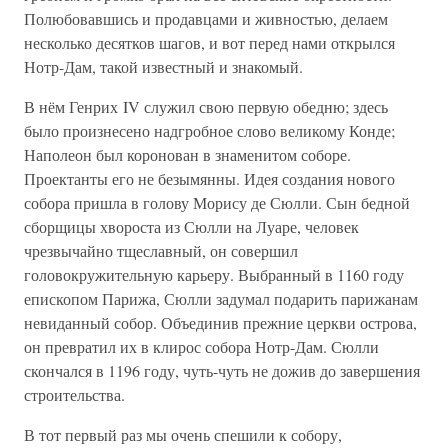
Полюбовавшись и продавцами и живностью, делаем
несколько десятков шагов, и вот перед нами открылся
Нотр-Дам, такой известный и знакомый.
В нём Генрих IV служил свою первую обедню; здесь
было произнесено надгробное слово великому Конде;
Наполеон был коронован в знаменитом соборе.
Проектанты его не безымянны. Идея создания нового
собора пришла в голову Морису де Сюлли. Сын бедной
сборщицы хвороста из Сюлли на Луаре, человек
чрезвычайно тщеславный, он совершил
головокружительную карьеру. Выбранный в 1160 году
епископом Парижа, Сюлли задумал подарить парижанам
невиданный собор. Объединив прежние церкви острова,
он превратил их в клирос собора Нотр-Дам. Сюлли
скончался в 1196 году, чуть-чуть не дожив до завершения
строительства.
В тот первый раз мы очень спешили к собору,