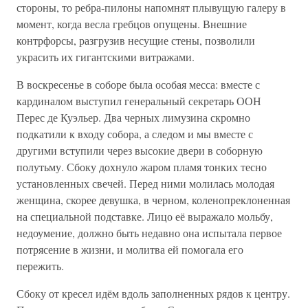
стороны, то ребра-пилоны напомнят плывущую галеру в
момент, когда весла гребцов опущены. Внешние
контрфорсы, разгрузив несущие стены, позволили
украсить их гигантскими витражами.
В воскресенье в соборе была особая месса: вместе с
кардиналом выступил генеральный секретарь ООН
Перес де Куэльер. Два черных лимузина скромно
подкатили к входу собора, а следом и мы вместе с
другими вступили через высокие двери в соборную
полутьму. Сбоку дохнуло жаром пламя тонких тесно
установленных свечей. Перед ними молилась молодая
женщина, скорее девушка, в черном, коленопреклоненная
на специальной подставке. Лицо её выражало мольбу,
недоумение, должно быть недавно она испытала первое
потрясение в жизни, и молитва ей помогала его
пережить.
Сбоку от кресел идём вдоль заполненных рядов к центру.