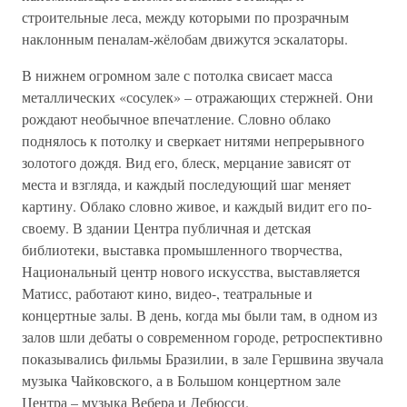
строительные леса, между которыми по прозрачным
наклонным пеналам-жёлобам движутся эскалаторы.
В нижнем огромном зале с потолка свисает масса
металлических «сосулек» – отражающих стержней. Они
рождают необычное впечатление. Словно облако
поднялось к потолку и сверкает нитями непрерывного
золотого дождя. Вид его, блеск, мерцание зависят от
места и взгляда, и каждый последующий шаг меняет
картину. Облако словно живое, и каждый видит его по-
своему. В здании Центра публичная и детская
библиотеки, выставка промышленного творчества,
Национальный центр нового искусства, выставляется
Матисс, работают кино, видео-, театральные и
концертные залы. В день, когда мы были там, в одном из
залов шли дебаты о современном городе, ретроспективно
показывались фильмы Бразилии, в зале Гершвина звучала
музыка Чайковского, а в Большом концертном зале
Центра – музыка Вебера и Дебюсси.