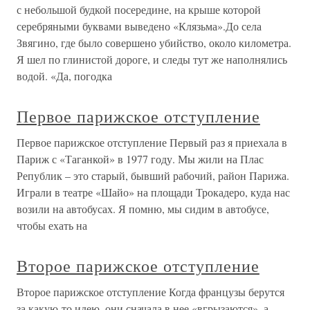
с небольшой будкой посередине, на крыше которой
серебряными буквами выведено «Клязьма».До села
Звягино, где было совершено убийство, около километра.
Я шел по глинистой дороге, и следы тут же наполнялись
водой. «Да, погодка
Первое парижское отступление
Первое парижское отступление Первый раз я приехала в
Париж с «Таганкой» в 1977 году. Мы жили на Плас
Републик – это старый, бывший рабочий, район Парижа.
Играли в театре «Шайо» на площади Трокадеро, куда нас
возили на автобусах. Я помню, мы сидим в автобусе,
чтобы ехать на
Второе парижское отступление
Второе парижское отступление Когда французы берутся
за какую-то идею, они сначала в нее «вгрызаются», а