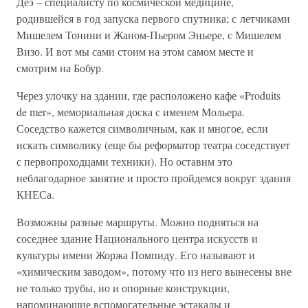
Деэ – специалисту по космической медицине,
родившейся в год запуска первого спутника; с летчиками
Мишелем Тонини и Жаном-Пьером Эньере, с Мишелем
Визо. И вот мы сами стоим на этом самом месте и
смотрим на Бобур.
Через улочку на здании, где расположено кафе «Produits
de mer», мемориальная доска с именем Мольера.
Соседство кажется символичным, как и многое, если
искать символику (еще бы реформатор театра соседствует
с первопроходцами техники). Но оставим это
неблагодарное занятие и просто пройдемся вокруг здания
КНЕСа.
Возможны разные маршруты. Можно подняться на
соседнее здание Национального центра искусств и
культуры имени Жоржа Помпиду. Его называют и
«химическим заводом», потому что из него вынесены вне
не только трубы, но и опорные конструкции,
напоминающие вспомогательные эстакады и