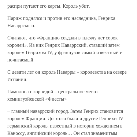
распри путают его карты. Король убит.
Париж поднялся и против его наследника, Генриха
Наваррского.
Считают, что «Францию создали в тысячу лет сорок
королей». Из них Генрих Наваррский, ставший затем
королем Генрихом IV, у французов самый известный и
почитаемый.
С девяти лет он король Наварры – королевства на севере
Испании.
Памплона с корридой – центральное место
хемингуэйевской «Фиесты»
– главный наваррский город. Затем Генрих становится
королем Франции. До этого были и другие Генрихи IV –
германский король, известный в истории хождением в
Каноссу, английский король… Он стал знаменитым