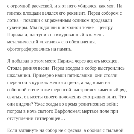
с огромной расческой, и я от него убирался, как мог. На
плитах площади валялся его реквизит. Перед собором с
лотка – повозки с впряженным осликом продавали
сувениры. Мы подошли к исходной точке – центру
Парижа и, наступив на вмурованный в камень
металлический «пятачок» его обозначения,
сфотографировались на память.
Я побывал в этом месте Парижа через девять месяцев.
Стояла ранняя весна. Перед входом в собор выстроились
школьники. Примерно наши пятиклашки, они стояли
шеренгой в куртках желтого цвета, а над ними на
соборной стене тоже шеренгой выстроился каменный ряд
святых, с высоты своего положения смотрящих вниз. Что
они видели? Ужас осады во время религиозных войн;
погром в ночь святого Варфоломея; мертвое поле при
отступлении гитлеровцев…
Если взглянуть на собор не с фасада, а обойдя с тыльной