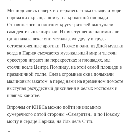
Мы поднялись наверх и с верхнего этажа оглядели море
парижских крыш, а внизу, на крохотной площади
Стравинского, в плотном кругу зрителей выступали
самодеятельные циркачи. Их выступление напоминало
цирк начала века: они метали друг другу в грудь
острозаточенные дротики. Позже в один из Дней музыки,
когда в Париж съезжается музыкальный мир и тысячи
оркестров играют на перекрестках и площадях, мы
стояли возле Центра Помпиду, на этой самой площади в
праздничной толпе. Слева огромные окна полыхали
малиновым закатом, а перед нами на временном помосте
выступал расчудесный диксиленд в белых костюмах и
шляпах-канотье.
Впрочем от КНЕСа можно пойти иначе: мимо
сумеречного с этой стороны «Самаритэн» и по Новому
мосту в сердце Парижа, на Иль-дела-Ситэ.