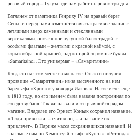
розовый город – Тулуза, где нам работать ровно три дня.
Взглянем от памятника Генриху IV на правый берег
Сены, и перед нами взметнётся ввысь красивое здание с
летящими вверх каменными и стеклянными
вертикалями, опоясанное чугунной балюстрадой, с
особыми флагами – жёлтыми с красной каймой, с
корытообразной крышей, над которой огромные буквы
«Samaritaine». Это универмаг – «Самаритянин».
Когда-то на этом месте стоял насос. Он-то и получил
прозвище «Самаритянин» из-за высеченного на нем
барельефа «Христос у колодца Иакова». Насос исчез еще
в 1813 году, но его именем была названа построенная по
соседству баня. Так же назвали и открывшийся рядом
магазин. Владелец его Эрнест Коньяк сохранил название.
«Люди привыкли, – считал он, – и название их
привлечёт». В Париже масса сохранившихся названий. И
знакомые нам по Хемингуэйю кафе «Купол», «Ротонда»,