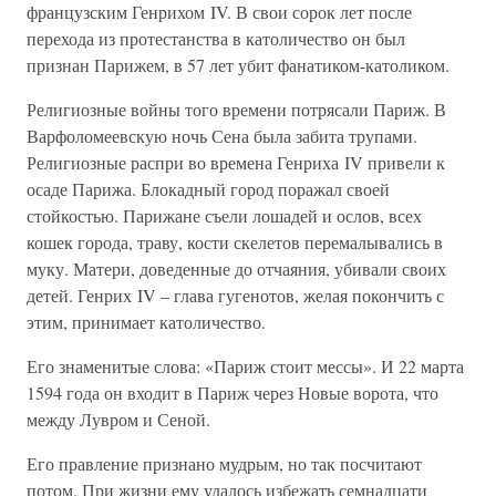
французским Генрихом IV. В свои сорок лет после
перехода из протестанства в католичество он был
признан Парижем, в 57 лет убит фанатиком-католиком.
Религиозные войны того времени потрясали Париж. В
Варфоломеевскую ночь Сена была забита трупами.
Религиозные распри во времена Генриха IV привели к
осаде Парижа. Блокадный город поражал своей
стойкостью. Парижане съели лошадей и ослов, всех
кошек города, траву, кости скелетов перемалывались в
муку. Матери, доведенные до отчаяния, убивали своих
детей. Генрих IV – глава гугенотов, желая покончить с
этим, принимает католичество.
Его знаменитые слова: «Париж стоит мессы». И 22 марта
1594 года он входит в Париж через Новые ворота, что
между Лувром и Сеной.
Его правление признано мудрым, но так посчитают
потом. При жизни ему удалось избежать семнадцати