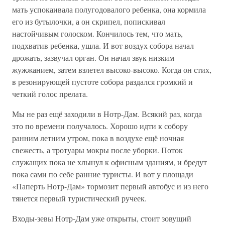
мать успокаивала полугодовалого ребенка, она кормила
его из бутылочки, а он скрипел, попискивал
настойчивым голоском. Кончилось тем, что мать,
подхватив ребенка, ушла. И вот воздух собора начал
дрожать, зазвучал орган. Он начал звук низким
жужжанием, затем взлетел высоко-высоко. Когда он стих,
в резонирующей пустоте собора раздался громкий и
четкий голос прелата.
Мы не раз ещё заходили в Нотр-Дам. Всякий раз, когда
это по времени получалось. Хорошо идти к собору
ранним летним утром, пока в воздухе ещё ночная
свежесть, а тротуары мокры после уборки. Поток
служащих пока не хлынул к офисным зданиям, и бредут
пока сами по себе ранние туристы. И вот у площади
«Паперть Нотр-Дам» тормозит первый автобус и из него
тянется первый туристический ручеек.
Входы-зевы Нотр-Дам уже открыты, стоит зовущий