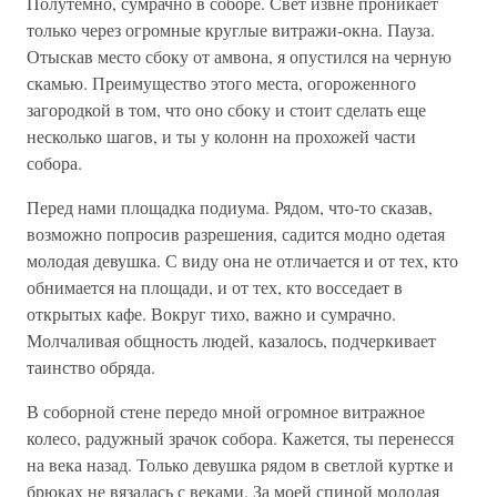
Полутемно, сумрачно в соборе. Свет извне проникает
только через огромные круглые витражи-окна. Пауза.
Отыскав место сбоку от амвона, я опустился на черную
скамью. Преимущество этого места, огороженного
загородкой в том, что оно сбоку и стоит сделать еще
несколько шагов, и ты у колонн на прохожей части
собора.
Перед нами площадка подиума. Рядом, что-то сказав,
возможно попросив разрешения, садится модно одетая
молодая девушка. С виду она не отличается и от тех, кто
обнимается на площади, и от тех, кто восседает в
открытых кафе. Вокруг тихо, важно и сумрачно.
Молчаливая общность людей, казалось, подчеркивает
таинство обряда.
В соборной стене передо мной огромное витражное
колесо, радужный зрачок собора. Кажется, ты перенесся
на века назад. Только девушка рядом в светлой куртке и
брюках не вязалась с веками. За моей спиной молодая