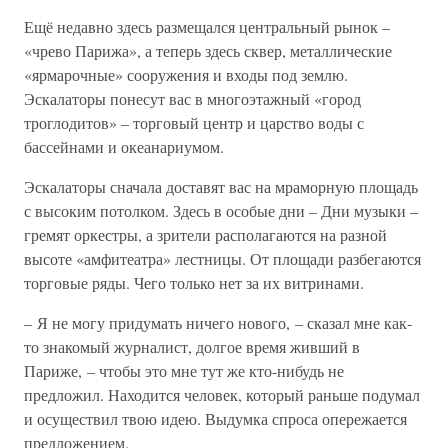
Ещё недавно здесь размещался центральный рынок –
«чрево Парижа», а теперь здесь сквер, металлические
«ярмарочные» сооружения и входы под землю.
Эскалаторы понесут вас в многоэтажный «город
троглодитов» – торговый центр и царство воды с
бассейнами и океанариумом.
Эскалаторы сначала доставят вас на мраморную площадь
с высоким потолком. Здесь в особые дни – Дни музыки –
гремят оркестры, а зрители располагаются на разной
высоте «амфитеатра» лестницы. От площади разбегаются
торговые ряды. Чего только нет за их витринами.
– Я не могу придумать ничего нового, – сказал мне как-
то знакомый журналист, долгое время живший в
Париже, – чтобы это мне тут же кто-нибудь не
предложил. Находится человек, который раньше подумал
и осуществил твою идею. Выдумка спроса опережается
предложением.