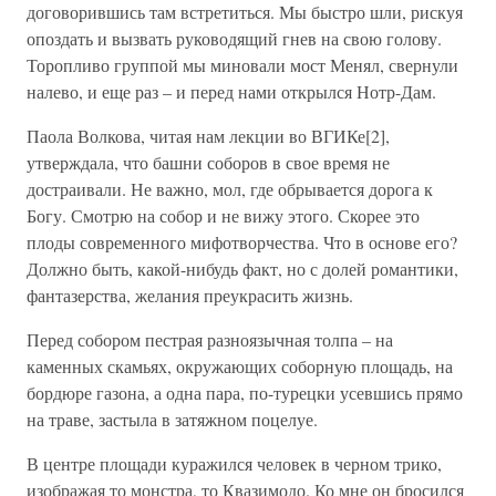
договорившись там встретиться. Мы быстро шли, рискуя
опоздать и вызвать руководящий гнев на свою голову.
Торопливо группой мы миновали мост Менял, свернули
налево, и еще раз – и перед нами открылся Нотр-Дам.
Паола Волкова, читая нам лекции во ВГИКе[2],
утверждала, что башни соборов в свое время не
достраивали. Не важно, мол, где обрывается дорога к
Богу. Смотрю на собор и не вижу этого. Скорее это
плоды современного мифотворчества. Что в основе его?
Должно быть, какой-нибудь факт, но с долей романтики,
фантазерства, желания преукрасить жизнь.
Перед собором пестрая разноязычная толпа – на
каменных скамьях, окружающих соборную площадь, на
бордюре газона, а одна пара, по-турецки усевшись прямо
на траве, застыла в затяжном поцелуе.
В центре площади куражился человек в черном трико,
изображая то монстра, то Квазимодо. Ко мне он бросился