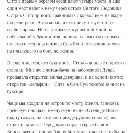
Ситэ с правым берегом соединяют четыре моста, и еще
один мост ведет к нему через остров Святого Людовика.
Остров Ситэ принято сравнивать с корабликом на якоре
посреди реки. Этим корабликом присутствует он и в
гербе Парижа. Но на открытке, купленной мной на
набережной у букинистов, он виден с высоты птичьего
полета со стороны острова Сен-Луи и отчетливо похож
на плывущего на боку дельфина.
Всюду пишется, что букинисты Сены – дошлые старухи и
старики. Мне же с лотка-баула на набережной Лувра
продавала открытки милая девчушка, и на одной из этих
открыток «дельфин» – Ситэ, а Сен-Луи тянется за ним на
буксире.
Чаще мы входили на остров по мосту Менял. Миновав
Гревскую площадь, именуемую ныне «Отель де Виль»
(да, ту самую, на которой прежде рубили головы), вы
входите на мост. Перед вами справа серые башни
Консьержери. Толстая башня Болтунов, плоские трубы на