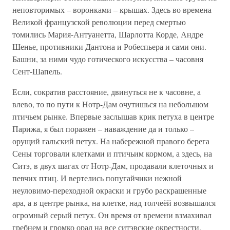
неповторимых – воронками – крышах. Здесь во времена
Великой французской революции перед смертью
томились Мария-Антуанетта, Шарлотта Корде, Андре
Шенье, противники Дантона и Робеспьера и сами они.
Башни, за ними чудо готического искусства – часовня
Сент-Шапель.
Если, сократив расстояние, двинуться не к часовне, а
влево, то по пути к Нотр-Дам очутишься на небольшом
птичьем рынке. Впервые заслышав крик петуха в центре
Парижа, я был поражен – наваждение да и только –
орущий гальский петух. На набережной правого берега
Сены торговали клетками и птичьим кормом, а здесь, на
Ситэ, в двух шагах от Нотр-Дам, продавали клеточных и
певчих птиц. И вертелись попугайчики нежной
неуловимо-переходной окраски и грубо раскрашенные
ара, а в центре рынка, на клетке, над толчеёй возвышался
огромный серый петух. Он время от времени взмахивал
гребнем и громко орал на все ситэвские окрестности.