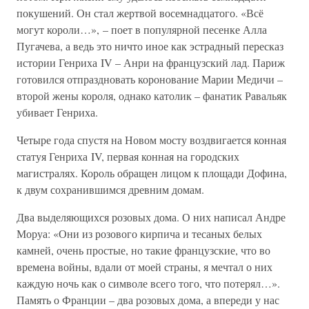
покушений. Он стал жертвой восемнадцатого. «Всё
могут короли…», – поет в популярной песенке Алла
Пугачева, а ведь это ничто иное как эстрадный пересказ
истории Генриха IV – Анри на французский лад. Париж
готовился отпраздновать коронование Марии Медичи –
второй жены короля, однако католик – фанатик Равальяк
убивает Генриха.
Четыре года спустя на Новом мосту воздвигается конная
статуя Генриха IV, первая конная на городских
магистралях. Король обращен лицом к площади Дофина,
к двум сохранившимся древним домам.
Два выделяющихся розовых дома. О них написал Андре
Моруа: «Они из розового кирпича и тесаных белых
камней, очень простые, но такие французские, что во
времена войны, вдали от моей страны, я мечтал о них
каждую ночь как о символе всего того, что потерял…».
Память о Франции – два розовых дома, а впереди у нас