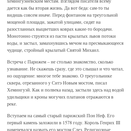
хемингуэйевским местам. Взглядом писателя всему
дается как бы вторая жизнь. Да вот беда: сам-то ты
видишь совсем иначе. Перед фонтаном на треугольной
мощеной площади, зажатой улицами, сидят на
разостланных выцветших коврах какие-то бородачи.
Монотонно струятся из пасти крылатых львов потоки
воды, и застыл, замахнувшись мечом на пресмыкающееся
чудище, стройный крылатый Святой Михаил.
Встреча с Парижем – не столько знакомство, сколько
узнавание. Не скажешь сразу, где это слышал и что читал,
но ощущение: многое тебе знакомо. О треугольнике
сквера, отрезанного у Ситэ Новым мостом, писал
Хемингуэй. Как и полвека назад, застыли здесь над водой
удильщики и кроны могучих платанов отражаются в
реке.
Вступаем на самый старый парижский Пон Неф. Его
первый камень заложили в 1578 году. Король Генрих III
намеревался назвать его мостом Слез. Религиозные