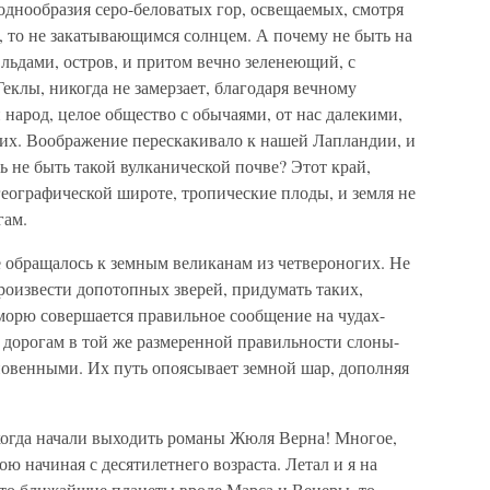
 однообразия серо-беловатых гор, освещаемых, смотря
, то не закатывающимся солнцем. А почему не быть на
 льдами, остров, и притом вечно зеленеющий, с
Геклы, никогда не замерзает, благодаря вечному
 народ, целое общество с обычаями, от нас далекими,
их. Воображение перескакивало к нашей Лапландии, и
ь не быть такой вулканической почве? Этот край,
географической широте, тропические плоды, и земля не
гам.
обращалось к земным великанам из четвероногих. Не
роизвести допотопных зверей, придумать таких,
 морю совершается правильное сообщение на чудах-
 дорогам в той же размеренной правильности слоны-
новенными. Их путь опоясывает земной шар, дополняя
когда начали выходить романы Жюля Верна! Многое,
ою начиная с десятилетнего возраста. Летал и я на
 то ближайшие планеты вроде Марса и Венеры, то