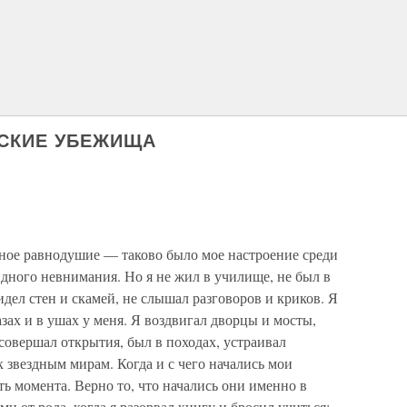
ЕСКИЕ УБЕЖИЩА
ьное равнодушие — таково было мое настроение среди
дного невнимания. Но я не жил в училище, не был в
видел стен и скамей, не слышал разговоров и криков. Я
азах и в ушах у меня. Я воздвигал дворцы и мосты,
 совершал открытия, был в походах, устраивал
 к звездным мирам. Когда и с чего начались мои
ть момента. Верно то, что начались они именно в
ми от рода, когда я разорвал книгу и бросил учиться;