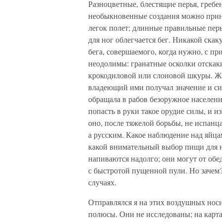
Разноцветные, блестящие перья, гребе
необыкновенные создания можно принят
легок полет; длинные правильные пер
для ног облегчается бег. Никакой скак
бега, совершаемого, когда нужно, с п
неодолимы: гранатные осколки отскаки
крокодиловой или слоновой шкуры. Жи
владеющий ими получал значение и си
обращала в рабов безоружное населен
попасть в руки такое орудие силы, и и
оно, после тяжелой борьбы, не испанц
а русским. Какое наблюдение над яйца
какой внимательный выбор пищи для н
напиваются надолго; они могут от обе
с быстротой пущенной пули. Но зачем?
случаях.
Отправлялся я на этих воздушных носи
полюсы. Они не исследованы; на карт