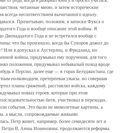
ешествия, читанные мною, и затем исторические
ия всегда несоответствием вычитанного идеалу,
здавался. Прочитываю, положим, я записки Фукса о
дцатого Года и вообще описание этой войны. Я
до Двенадцатого Года и не встретился вообще с
тины: что бы произошло, когда бы Суворов дожил до
? Или я допускал и Аустерлиц, и Фридланд, но
венной войны, придумывал ему поручения, для того
очинял положения, придумывал небывалый поход вроде
ибудь в Персии, далее еще — в горах Белуджистана, где
тным полководцем, претерпевая ужасы, но совершая
ртил планы сражений, расставлял войска, каждому
ридумывал новых героев, которые при этом
 последовательностью битв, участвовал в переходах,
дили события. Это были не мимолетные картины, а
ны, а мысли, сопровождаемые живыми
ась. Петр живет, например, более семидесяти лет и
, Петра II, Анны Иоанновны, продолжаются реформы,