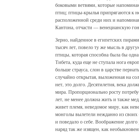
боковыми ветвями, которые напоминаю
птиц; птицы-крылья припрягаются к н
расположенной среди них и напомина
Кантона, отчасти — венецианскую гон
Зерно, найденное в египетских пирам
тысяч лет, повело ту же мысль в друг
птицы, которая способна была бы одна
Тибета, куда еще не ступала нога европ
больше страуса, слон в царстве пернат
случайно открытая, выложенная на со
нет, это долго. Десятилетия, века дол
мира. Пропорционально росту потребуе
лет, не менее должна жить и также мед
живет племя, неведомое миру, как нев
монголы вылетели нежданно из своих с
и поведало о себе. Воображение долго
наряд так же изящен, как необыкновен