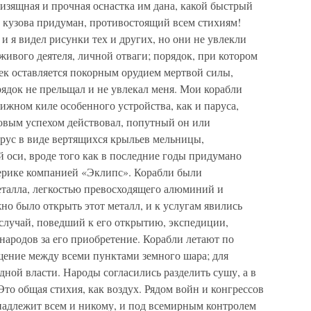
изящная и прочная оснастка им дана, какой быстрый
х кузова придуман, противостоящий всем стихиям!
и я видел рисунки тех и других, но они не увлекли
ивого деятеля, личной отваги; порядок, при котором
век оставляется покорным орудием мертвой силы,
ядок не прельщал и не увлекал меня. Мои корабли
вижном киле особенного устройства, как и паруса,
ковым успехом действовал, попутный он или
рус в виде вертящихся крыльев мельницы,
 оси, вроде того как в последние годы придумано
ерике компанией «Эклипс». Корабли были
металла, легкостью превосходящего алюминий и
о было открыть этот металл, и к услугам явились
случай, поведший к его открытию, экспедиции,
народов за его приобретение. Корабли летают по
щение между всеми пунктами земного шара; для
ной власти. Народы согласились разделить сушу, а в
Это общая стихия, как воздух. Рядом войн и конгрессов
инадлежит всем и никому, и под всемирным контролем