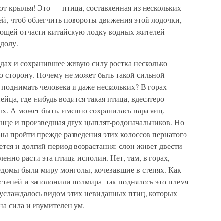
т крылья! Это — птица, составленная из нескольких
ей, чтоб облегчить повороты движения этой лодочки,
ющей отчасти китайскую лодку водных жителей
долу.
идах и сохранившее живую силу ростка несколько
ую сторону. Почему не может быть такой сильной
 поднимать человека и даже нескольких? В горах
ейца, где-нибудь водится такая птица, вдесятеро
ых. А может быть, именно сохранилась пара яиц,
лнце и произведшая двух цыплят-родоначальников. Но
жны пройти прежде разведения этих колоссов пернатого
тся и долгий период возрастания: слон живет двести
ленно расти эта птица-исполин. Нет, там, в горах,
едомы были миру монголы, кочевавшие в степях. Как
тепей и заполонили полмира, так поднялось это племя
 услаждалось видом этих невиданных птиц, которых
на сила и изумителен ум.