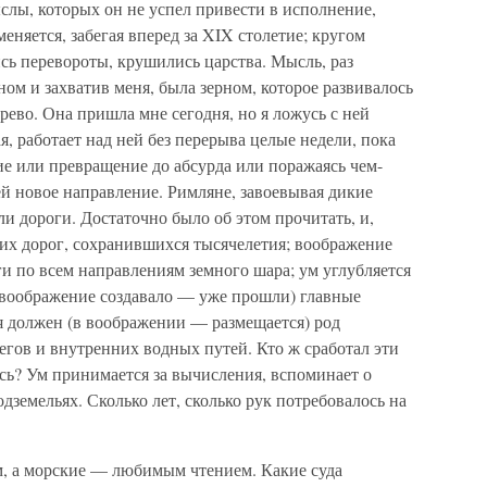
ыслы, которых он не успел привести в исполнение,
еняется, забегая вперед за XIX столетие; кругом
сь перевороты, крушились царства. Мысль, раз
ом и захватив меня, была зерном, которое развивалось
 древо. Она пришла мне сегодня, но я ложусь с ней
вая, работает над ней без перерыва целые недели, пока
ие или превращение до абсурда или поражаясь чем-
й новое направление. Римляне, завоевывая дикие
ли дороги. Достаточно было об этом прочитать, и,
тих дорог, сохранившихся тысячелетия; воображение
и по всем направлениям земного шара; ум углубляется
 воображение создавало — уже прошли) главные
ся должен (в воображении — размещается) род
егов и внутренних водных путей. Кто ж сработал эти
сь? Ум принимается за вычисления, вспоминает о
дземельях. Сколько лет, сколько рук потребовалось на
 а морские — любимым чтением. Какие суда