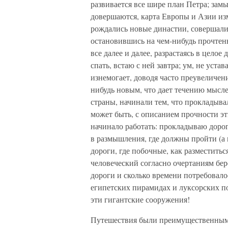
развивается все шире план Петра; зам
довершаются, карта Европы и Азии изм
рождались новые династии, совершали
остановившись на чем-нибудь прочтенн
все далее и далее, разрастаясь в целое
спать, встаю с ней завтра; ум, не уста
изнемогает, доводя часто преувеличен
нибудь новым, что дает течению мысле
страны, начинали тем, что прокладыва
может быть, с описанием прочности э
начинало работать: прокладываю дорог
в размышления, где должны пройти (а
дороги, где побочные, как разместить
человеческий согласно очертаниям бер
дороги и сколько времени потребовало
египетских пирамидах и луксорских по
эти гигантские сооружения!
Путешествия были преимущественным,