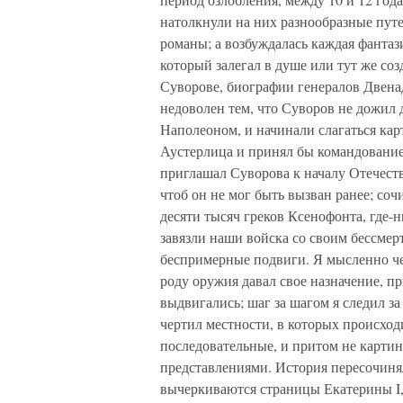
натолкнули на них разнообразные пут
романы; а возбуждалась каждая фантаз
который залегал в душе или тут же со
Суворове, биографии генералов Двена
недоволен тем, что Суворов не дожил 
Наполеоном, и начинали слагаться кар
Аустерлица и принял бы командование
приглашал Суворова к началу Отечест
чтоб он не мог быть вызван ранее; с
десяти тысяч греков Ксенофонта, где-н
завязли наши войска со своим бессмер
беспримерные подвиги. Я мысленно че
роду оружия давал свое назначение, п
выдвигались; шаг за шагом я следил за
чертил местности, в которых происхо
последовательные, и притом не карти
представлениями. История пересочинял
вычеркиваются страницы Екатерины I