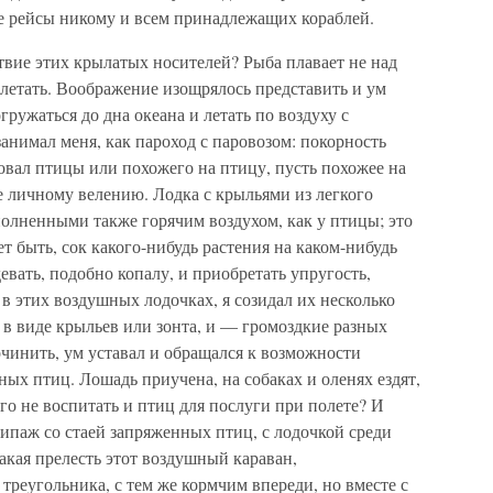
е рейсы никому и всем принадлежащих кораблей.
ствие этих крылатых носителей? Рыба плавает не над
на летать. Воображение изощрялось представить и ум
ружаться до дна океана и летать по воздуху с
занимал меня, как пароход с паровозом: покорность
овал птицы или похожего на птицу, пусть похожее на
 личному велению. Лодка с крыльями из легкого
аполненными также горячим воздухом, как у птицы; это
ет быть, сок какого-нибудь растения на каком-нибудь
евать, подобно копалу, и приобретать упругость,
 в этих воздушных лодочках, я созидал их несколько
 в виде крыльев или зонта, и — громоздкие разных
очинить, ум уставал и обращался к возможности
ных птиц. Лошадь приучена, на собаках и оленях ездят,
го не воспитать и птиц для послуги при полете? И
паж со стаей запряженных птиц, с лодочкой среди
акая прелесть этот воздушный караван,
реугольника, с тем же кормчим впереди, но вместе с