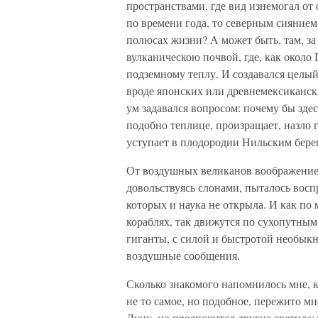
пространствами, где вид изнемогал от
по времени года, то северным сиянием
полюсах жизни? А может быть, там, за
вулканическою почвой, где, как около 
подземному теплу. И создавался целый
вроде японских или древнемексиканск
ум задавался вопросом: почему бы здес
подобно теплице, произращает, назло 
уступает в плодородии Нильским бере
От воздушных великанов воображение 
довольствуясь слонами, пыталось восп
которых и наука не открыла. И как по
кораблях, так движутся по сухопутным
гиганты, с силой и быстротой необык
воздушные сообщения.
Сколько знакомого напомнилось мне, 
не то самое, но подобное, пережито мн
Луну, но предпочитал другие светила: