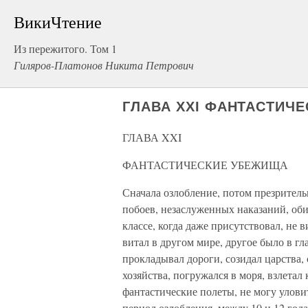
ВикиЧтение
Из пережитого. Том 1
Гиляров-Платонов Никита Петрович
ГЛАВА XXI ФАНТАСТИЧ
ГЛАВА XXI
ФАНТАСТИЧЕСКИЕ УБЕЖИЩА
Сначала озлобление, потом презрител
побоев, незаслуженных наказаний, оби
классе, когда даже присутствовал, не 
витал в другом мире, другое было в гл
прокладывал дороги, созидал царства,
хозяйства, погружался в моря, взлетал
фантастические полеты, не могу улови
период озлобления, между 10 и 12 года