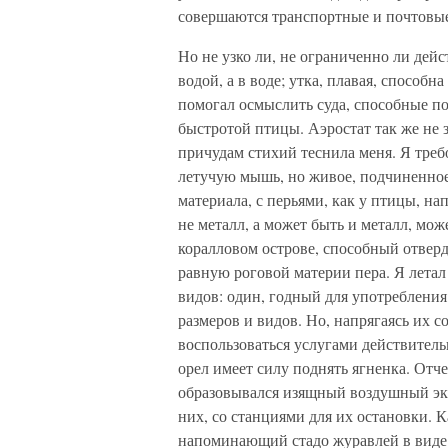
совершаются транспортные и почтовы
Но не узко ли, не ограниченно ли дей
водой, а в воде; утка, плавая, способ
помогал осмыслить суда, способные пог
быстротой птицы. Аэростат так же не 
причудам стихий теснила меня. Я треб
летучую мышь, но живое, подчиненное
материала, с перьями, как у птицы, н
не металл, а может быть и металл, мож
коралловом острове, способный отверд
равную роговой материи пера. Я летал
видов: один, годный для употребления
размеров и видов. Но, напрягаясь их с
воспользоваться услугами действитель
орел имеет силу поднять ягненка. Отче
образовывался изящный воздушный эки
них, со станциями для их остановки. К
напоминающий стадо журавлей в виде т