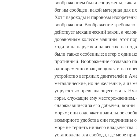
воображением были сооружены, какая 
бег им сообщен, какой материал для и
Хотя пароходы и паровозы изобретены 
воображения. Воображение требовало ж
действует механический закон, а чело
добавочным колесом машины, этот пор
ходили на парусах и на веслах, на под
были также особенные; ветер с одина
противный. Воображение создавало па
одновременно вращающихся и на своей
устройство ветряных двигателей в Ам
металлические, но не железные, а из 
упругостью превышающего сталь. Нужн
горы, служащие ему месторождением, 
снаряжавшиеся за его добычей, войны 
морям; они содержат правильное сооб
всемирного удобства они подчинены од
море не терпеть ничьего владычества. 
установлена эта свобода, где море пр