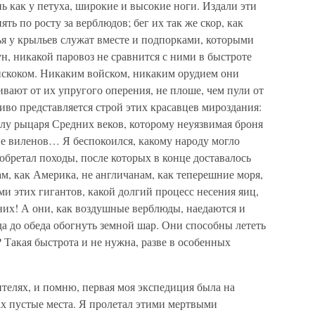
нь как у петуха, широкие и высокие ноги. Издали эти
ь по росту за верблюдов; бег их так же скор, как
ья у крыльев служат вместе и подпорками, которыми
ун, никакой паровоз не сравнится с ними в быстроте
рискоком. Никаким войском, никаким орудием они
вают от их упругого оперения, не плоше, чем пули от
во представляется строй этих красавцев мироздания:
лу рыцаря Средних веков, которому неуязвимая броня
ие виленов… Я беспокоился, какому народу могло
зобретал походы, после которых в конце доставалось
ам, как Америка, не англичанам, как теперешние моря,
ми этих гигантов, какой долгий процесс несения яиц,
их! А они, как воздушные верблюды, наедаются и
да до обеда обогнуть земной шар. Они способны лететь
 Такая быстрота и не нужна, разве в особенных
телях, и помню, первая моя экспедиция была на
ах пустые места. Я пролетал этими мертвыми