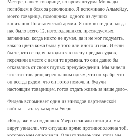
Местре, нашем товарище, во время штурма Монкады
погибшем в боях за революцию. Я вспоминаю Альмейду,
моего товарища, помощника, одного из лучших
капитанов Повстанческой армии. Я помню те дни, когда
нас было всего 12, изголодавшихся, преследуемых,
загнанных, когда никто не думал, да и не мог подумать,
какого цвета кожа была у того или иного из нас. И если
бы те, кто сегодня находится в плену предрассудков,
пережили вместе с нами те времена, то они давно бы
отказались от своих глупых предубеждении. Мы видели,
что этот товарищ верен нашим идеям, что он храбр, что
он всегда рядом, что он готов помочь и, будучи
настоящим товарищем, готов отдать жизнь за наше дело».
Фидель вспоминает один из эпизодов партизанской
войны — атаку казармы Уверо:
«Когда же мы подошли к Уверо и заняли позиции, мы
вдруг увидели, что ситуация прямо противоположна той,
которую нам описывали. Однако теперь уже, когда мы