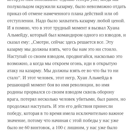
полукольцом окружили казарму, было невозможно отдать
приказ об отмене намеченного плана действий или об
отступлении. Надо было захватить казарму любой ценой.
И я помню, что в этот трудный момент я вызвал Хуана
Альмейду, который был командиром одного из взводов, и
сказал ему: „Смотри, сейчас здесь решается все. Эту
казарму мы должны взять, чего бы нам это ни стоило.
Наступай со своим взводом, продвигайся, насколько это
возможно, а когда мы откроем огонь, иди в открытую
атаку на казарму. Мы должны взять ее во что бы то ни
стало“. И этот человек, этот негр, Хуан Альмейда в
решающий момент боя во имя революции, во имя
родины прорвался со своим взводом сквозь оборону
врага, потерял несколько человек убитыми, был ранен, но
продолжал наступать. И эти его действия принесли
победу, которая в то время имела исключительно важное
значение, потому что начиная с этой победы у нас уже
было не 60 винтовок, а 100 с лишним, у нас уже было