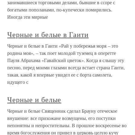
занимавшиеся торговыми делами, бывшие в ссоре с
богатыми пополанами, по-купечески помирились.
Иногда эти мирные
Черные и белые в Гаити
Черные и белые в Гаити «Рай у побережья моря – это
родина моя», – так поет молодой туземец в оперетте
Пауля Абрахама «Гавайский цветок». Когда я слышу эту
песню, перед моими глазами всегда встает страна Гаити,
такая, какой я впервые увидел ее с борта самолета,
идущего с
Черные и белые
Черные и белые Священник сделал Брауну отеческое
внушение: все прихожане возмущены, его поступки
непонятны и непростительны. В прошлое воскресенье во
время богослужения он привел в церковь целую кучу