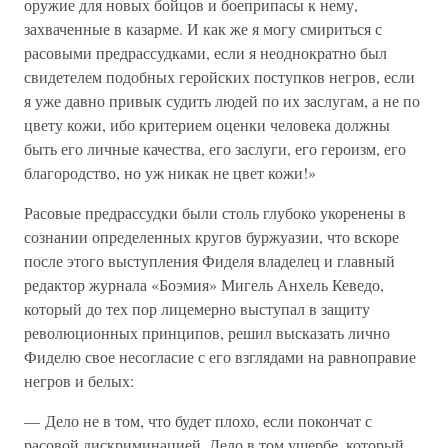
оружие для новых бойцов и боеприпасы к нему,
захваченные в казарме. И как же я могу смириться с
расовыми предрассудками, если я неоднократно был
свидетелем подобных геройских поступков негров, если
я уже давно привык судить людей по их заслугам, а не по
цвету кожи, ибо критерием оценки человека должны
быть его личные качества, его заслуги, его героизм, его
благородство, но уж никак не цвет кожи!»
Расовые предрассудки были столь глубоко укоренены в
сознании определенных кругов буржуазии, что вскоре
после этого выступления Фиделя владелец и главный
редактор журнала «Боэмия» Мигель Анхель Кеведо,
который до тех пор лицемерно выступал в защиту
революционных принципов, решил высказать лично
Фиделю свое несогласие с его взглядами на равноправие
негров и белых:
— Дело не в том, что будет плохо, если покончат с
расовой дискриминацией. Дело в том ущербе, который