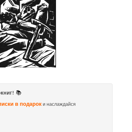
книг! 📚
писки в подарок
и наслаждайся