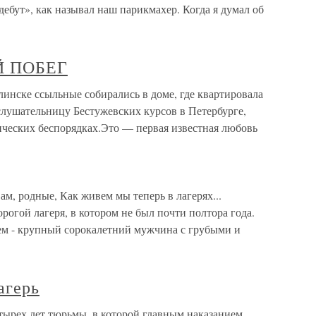
бут», как называл наш парикмахер. Когда я думал об
ЫЙ ПОБЕГ
нске ссыльные собирались в доме, где квартировала
слушательницу Бестужевских курсов в Петербурге,
енческих беспорядках.Это — первая известная любовь
вам, родные, Как живем мы теперь в лагерях...
рогой лагеря, в котором не был почти полтора года.
ем - крупный сорокалетний мужчина с грубыми и
агерь
тырех лет тюрьмы, в которой главным наказанием,