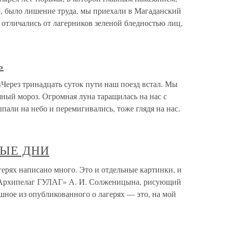
, было лишение труда, мы приехали в Магаданский
 отличались от лагерников зеленой бледностью лиц,
ь
вЧерез тринадцать суток пути наш поезд встал. Мы
ный мороз. Огромная луна таращилась на нас с
али на небо и перемигивались, тоже глядя на нас.
РВЫЕ ДНИ
рях написано много. Это и отдельные картинки, и
«Архипелаг ГУЛАГ» А. И. Солженицына, рисующий
ашное из опубликованного о лагерях — это, на мой