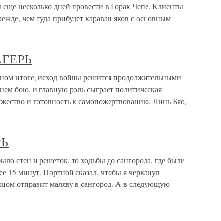
еще несколько дней провести в Горак Чепе. Клиенты
режде, чем туда прибудет караван яков с основным
АГЕРЬ
ом итоге, исход войны решится продолжительными
нем бою, и главную роль сыграет политическая
мужество и готовность к самопожертвованию. Линь Бяо,
РЬ
ло стен и решеток, то ходьбы до сангорода, где были
е 15 минут. Портной сказал, чтобы я черканул
онцом отправит маляву в сангород. А в следующую