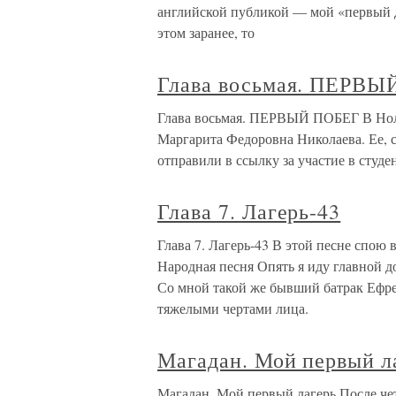
английской публикой — мой «первый де
этом заранее, то
Глава восьмая. ПЕРВ
Глава восьмая. ПЕРВЫЙ ПОБЕГ В Ноли
Маргарита Федоровна Николаева. Ее, 
отправили в ссылку за участие в студ
Глава 7. Лагерь-43
Глава 7. Лагерь-43 В этой песне спою 
Народная песня Опять я иду главной до
Со мной такой же бывший батрак Ефр
тяжелыми чертами лица.
Магадан. Мой первый л
Магадан. Мой первый лагерь После че