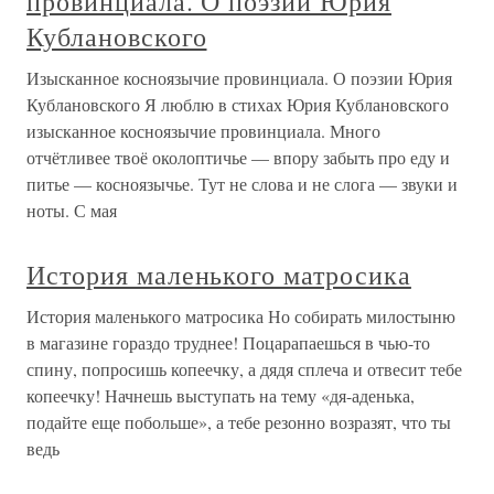
провинциала. О поэзии Юрия
Кублановского
Изысканное косноязычие провинциала. О поэзии Юрия
Кублановского Я люблю в стихах Юрия Кублановского
изысканное косноязычие провинциала. Много
отчётливее твоё околоптичье — впору забыть про еду и
питье — косноязычье. Тут не слова и не слога — звуки и
ноты. С мая
История маленького матросика
История маленького матросика Но собирать милостыню
в магазине гораздо труднее! Поцарапаешься в чью-то
спину, попросишь копеечку, а дядя сплеча и отвесит тебе
копеечку! Начнешь выступать на тему «дя-аденька,
подайте еще побольше», а тебе резонно возразят, что ты
ведь