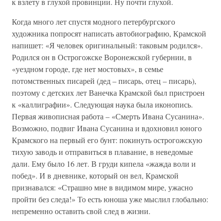
к взлету в глухой провинции. Ну почти глухой.
Когда много лет спустя модного петербургского
художника попросят написать автобиографию, Крамской
напишет: «Я человек оригинальный: таковым родился».
Родился он в Острогожске Воронежской губернии, в
«уездном городе, где нет мостовых», в семье
потомственных писарей (дед – писарь, отец – писарь),
поэтому с детских лет Ванечка Крамской был пристроен
к «каллиграфии». Следующая наука была иконопись.
Первая живописная работа – «Смерть Ивана Сусанина».
Возможно, подвиг Ивана Сусанина и вдохновил юного
Крамского на первый его бунт: покинуть острогожскую
тихую заводь и отправиться в плавание, в неведомые
дали. Ему было 16 лет. В груди кипела «жажда воли и
побед». И в дневнике, который он вел, Крамской
признавался: «Страшно мне в видимом мире, ужасно
пройти без следа!» То есть юноша уже мыслил глобально:
непременно оставить свой след в жизни.