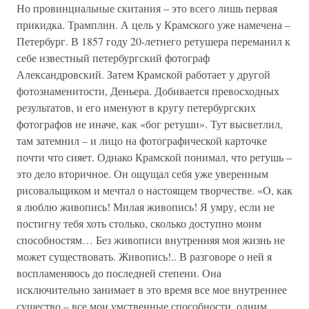
Но провинциальные скитания – это всего лишь первая
прикидка. Трамплин. А цель у Крамского уже намечена –
Петербург. В 1857 году 20-летнего ретушера переманил к
себе известный петербургский фотограф
Александровский. Затем Крамской работает у другой
фотознаменитости, Деньера. Добивается превосходных
результатов, и его именуют в кругу петербургских
фотографов не иначе, как «бог ретуши». Тут высветлил,
там затемнил – и лицо на фотографической карточке
почти что сияет. Однако Крамской понимал, что ретушь –
это дело вторичное. Он ощущал себя уже уверенным
рисовальщиком и мечтал о настоящем творчестве. «О, как
я люблю живопись! Милая живопись! Я умру, если не
постигну тебя хоть столько, сколько доступно моим
способностям… Без живописи внутренняя моя жизнь не
может существовать. Живопись!.. В разговоре о ней я
воспламеняюсь до последней степени. Она
исключительно занимает в это время все мое внутреннее
существо – все мои умственные способности, одним