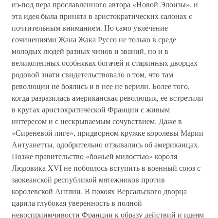
из-под пера прославленного автора «Новой Элоизы», и
эта идея была принята в аристократических салонах с
почтительным вниманием. Но само увлечение
сочинениями Жана Жака Руссо не только в среде
молодых людей разных чинов и званий, но и в
великолепных особняках богачей и старинных дворцах
родовой знати свидетельствовало о том, что там
революции не боялись и в нее не верили. Более того,
когда разразилась американская революция, ее встретили
в кругах аристократической Франции с живым
интересом и с нескрываемым сочувствием. Даже в
«Сиреневой лиге», придворном кружке королевы Марии
Антуанетты, одобрительно отзывались об американцах.
Позже правительство «божьей милостью» короля
Людовика XVI не побоялось вступить в военный союз с
заокеанской республикой мятежников против
королевской Англии. В покоях Версальского дворца
царила глубокая уверенность в полной
невосприимчивости Франции к образу действий и идеям