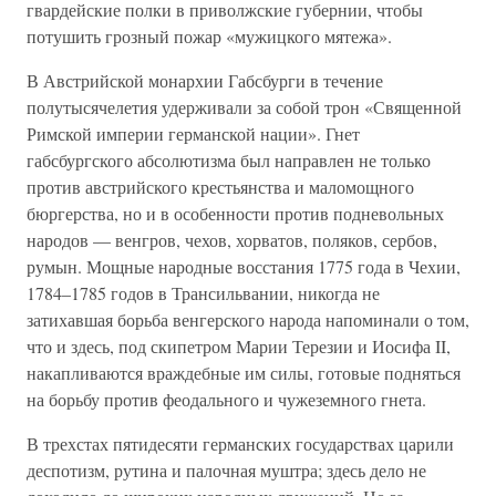
гвардейские полки в приволжские губернии, чтобы
потушить грозный пожар «мужицкого мятежа».
В Австрийской монархии Габсбурги в течение
полутысячелетия удерживали за собой трон «Священной
Римской империи германской нации». Гнет
габсбургского абсолютизма был направлен не только
против австрийского крестьянства и маломощного
бюргерства, но и в особенности против подневольных
народов — венгров, чехов, хорватов, поляков, сербов,
румын. Мощные народные восстания 1775 года в Чехии,
1784–1785 годов в Трансильвании, никогда не
затихавшая борьба венгерского народа напоминали о том,
что и здесь, под скипетром Марии Терезии и Иосифа II,
накапливаются враждебные им силы, готовые подняться
на борьбу против феодального и чужеземного гнета.
В трехстах пятидесяти германских государствах царили
деспотизм, рутина и палочная муштра; здесь дело не