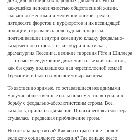
доходило до широких народных движений. Но за
кажущейся неподвижностью общественной жизни,
скованной жестокой и мелочной опекой трехсот
пятидесяти фюрстов и курфюрстов и их всевидящей
полиции, скрывались подспудные процессы,
подтачивавшие изнутри каменную кладку феодально-
казарменного строя. Поэзия «бури и натиска»,
драматургия Лессинга, великие творения Гёте и Шиллера
— это могучее духовное движение созвездия талантов,
как бы сразу поднявшихся над чересполосной землей
Германии, и было их внешним выражением.
То явственно зримые, то остававшиеся невидимыми,
могучие общественные силы повсеместно вступали в
борьбу с феодально-абсолютистским строем. Все,
казалось, пришло в движение. Политическая атмосфера
сгущалась, предвещая приближение грозы.
Но где она разразится? Какая из стран станет полем
великого социального сражения? Где раньше всего