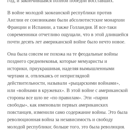
год, и закончившаяся полной победой восставших.
В войне молодой заокеанской республики против
Англии ее союзниками были абсолютистские монархии
Франции и Испании, а также Голландия. И все-таки
современники отчетливо ощущали, что в этой длившейся
почти десять лет американской войне было нечто новое.
Она была совсем не похожа на те феодальные войны
позднего средневековья, которые мемуаристы и
историки, приукрашивая, наделяя вымышленными
чертами и, отвлекаясь от неприглядной
действительности, называли «рыцарскими войнами»,
или «войнами в кружевах». В этой войне с американской
стороны все шло не «по правилам». Эти «парни
свободы», как именовали первых американских
повстанцев, изменили само содержание войны. Это была
революционная война за независимость и свободу
молодой республики; больше того, это была революция.