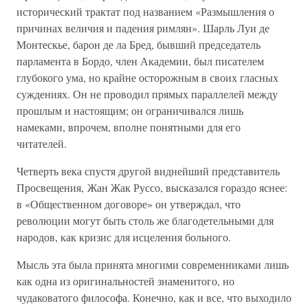
исторический трактат под названием «Размышления о
причинах величия и падения римлян». Шарль Луи де
Монтескье, барон де ла Бред, бывший председатель
парламента в Бордо, член Академии, был писателем
глубокого ума, но крайне осторожным в своих гласных
суждениях. Он не проводил прямых параллелей между
прошлым и настоящим; он ограничивался лишь
намеками, впрочем, вполне понятными для его
читателей.
Четверть века спустя другой виднейший представитель
Просвещения, Жан Жак Руссо, высказался гораздо яснее:
в «Общественном договоре» он утверждал, что
революции могут быть столь же благодетельными для
народов, как кризис для исцеления больного.
Мысль эта была принята многими современниками лишь
как одна из оригинальностей знаменитого, но
чудаковатого философа. Конечно, как и все, что выходило