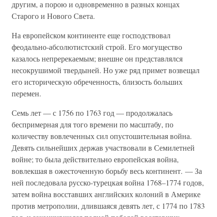
другим, а порою и одновременно в разных концах
Старого и Нового Света.
На европейском континенте еще господствовал
феодально-абсолютистский строй. Его могущество
казалось непререкаемым; внешне он представлялся
несокрушимой твердыней. Но уже ряд примет возвещал
его историческую обреченность, близость больших
перемен.
Семь лет — с 1756 по 1763 год — продолжалась
беспримерная для того времени по масштабу, по
количеству вовлеченных сил опустошительная война.
Девять сильнейших держав участвовали в Семилетней
войне; то была действительно европейская война,
вовлекшая в ожесточенную борьбу весь континент. — За
ней последовала русско-турецкая война 1768–1774 годов,
затем война восставших английских колоний в Америке
против метрополии, длившаяся девять лет, с 1774 по 1783