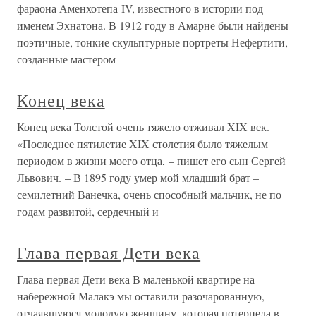
фараона Аменхотепа IV, известного в истории под
именем Эхнатона. В 1912 году в Амарне были найдены
поэтичные, тонкие скульптурные портреты Нефертити,
созданные мастером
Конец века
Конец века Толстой очень тяжело отживал XIX век.
«Последнее пятилетие XIX столетия было тяжелым
периодом в жизни моего отца, – пишет его сын Сергей
Львович. – В 1895 году умер мой младший брат –
семилетний Ванечка, очень способный мальчик, не по
годам развитой, сердечный и
Глава первая Дети века
Глава первая Дети века В маленькой квартире на
набережной Малакэ мы оставили разочарованную,
отчаявшуюся молодую женщину, которая потерпела в