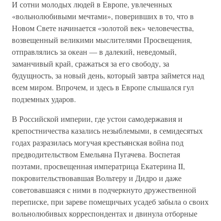
И сотни молодых людей в Европе, увлеченных
«вольнолюбивыми мечтами», поверивших в то, что в
Новом Свете начинается «золотой век» человечества,
возвещенный великими мыслителями Просвещения,
отправлялись за океан — в далекий, неведомый,
заманчивый край, сражаться за его свободу, за
будущность, за новый день, который завтра займется над
всем миром. Впрочем, и здесь в Европе слышался гул
подземных ударов.
В Российской империи, где устои самодержавия и
крепостничества казались незыблемыми, в семидесятых
годах разразилась могучая крестьянская война под
предводительством Емельяна Пугачева. Воспетая
поэтами, просвещенная императрица Екатерина II,
покровительствовавшая Вольтеру и Дидро и даже
советовавшаяся с ними в подчеркнуто дружественной
переписке, при зареве помещичьих усадеб забыла о своих
вольнолюбивых корреспондентах и двинула отборные