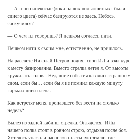
— А твои синекосые (коки наших «ильюшиных» были
синего цвета) сейчас базируются не здесь. Небось,
соскучился?
— О чем ты говоришь? Я пешком согласен идти.
Пешком идти к своим мне, естественно, не пришлось.
На рассвете Николай Петров поднял свои ИЛ и взял курс
к месту базирования. Вместо стрелка летел я. От высоты
кружилась голова. Недавние события казались страшным
сном, если бы… если бы я не помнил каждую минуту
горьких дней плена.
Как встретят меня, пропавшего без вести на столько
недель?
Вылез из задней кабины стрелка. Огляделся.. ИЛы
нашего полка стоят в ровном строю, отдыхая после боя.
Хотелось упасть и расцеловать стылую землю, где