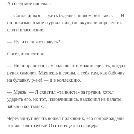
А сосед мне напевал:
— Согласишься — жить будешь с шиком, вот так… — И
он показывал мне журнальчик, где вкушали «прелести»
слуги власовские.
— Ну, а если я откажусь?
Сосед прошептал:
— Не понравится, сам знаешь, что можно сделать, когда в
руках самолет. Махнешь к своим, а тебя там, как бабочку
на булавку, р-а-з! — и в коллекцию.
— Мразь! — Я схватил «танкиста» за грудки, хотел
ударить его, но тот, изловчившись, выскочил из палаты,
забыв о костылях.
Через минут десять вошел полковник, его сопровождали
тот же золотозубый Отто и еще два офицера.