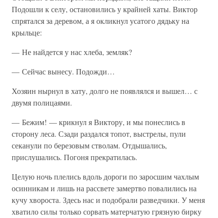
Подошли к селу, остановились у крайней хаты. Виктор
спрятался за деревом, а я окликнул усатого дядьку на
крыльце:
— Не найдется у нас хлеба, земляк?
— Сейчас вынесу. Подожди…
Хозяин нырнул в хату, долго не появлялся и вышел… с
двумя полицаями.
— Бежим! — крикнул я Виктору, и мы понеслись в
сторону леса. Сзади раздался топот, выстрелы, пули
секанули по березовым стволам. Отдышались,
прислушались. Погоня прекратилась.
Целую ночь плелись вдоль дороги по заросшим чахлым
осинникам и лишь на рассвете замертво повалились на
кучу хвороста. Здесь нас и подобрали разведчики. У меня
хватило силы только сорвать матерчатую грязную бирку