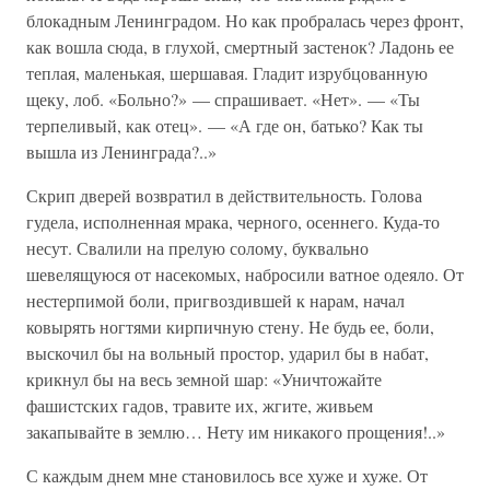
блокадным Ленинградом. Но как пробралась через фронт,
как вошла сюда, в глухой, смертный застенок? Ладонь ее
теплая, маленькая, шершавая. Гладит изрубцованную
щеку, лоб. «Больно?» — спрашивает. «Нет». — «Ты
терпеливый, как отец». — «А где он, батько? Как ты
вышла из Ленинграда?..»
Скрип дверей возвратил в действительность. Голова
гудела, исполненная мрака, черного, осеннего. Куда-то
несут. Свалили на прелую солому, буквально
шевелящуюся от насекомых, набросили ватное одеяло. От
нестерпимой боли, пригвоздившей к нарам, начал
ковырять ногтями кирпичную стену. Не будь ее, боли,
выскочил бы на вольный простор, ударил бы в набат,
крикнул бы на весь земной шар: «Уничтожайте
фашистских гадов, травите их, жгите, живьем
закапывайте в землю… Нету им никакого прощения!..»
С каждым днем мне становилось все хуже и хуже. От