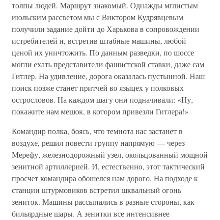
толпы людей. Маршрут знакомый. Однажды мглистым
июльским рассветом мы с Виктором Кудрявцевым
получили задание дойти до Харькова в сопровождении
истребителей и, встретив штабные машины, любой
ценой их уничтожить. По данным разведки, по шоссе
могли ехать представители фашистской ставки, даже сам
Гитлер. На удивление, дорога оказалась пустынной. Наш
поиск позже станет притчей во языцех у полковых
острословов. На каждом шагу они подначивали: «Ну,
покажите нам мешок, в котором привезли Гитлера!»
Командир полка, боясь, что темнота нас застанет в
воздухе, решил повести группу напрямую — через
Мерефу, железнодорожный узел, окольцованный мощной
зенитной артиллерией. И, естественно, этот тактический
просчет командира обошелся нам дорого. На подходе к
станции штурмовиков встретил шквальный огонь
зениток. Машины рассыпались в разные стороны, как
бильярдные шары. А зенитки все интенсивнее