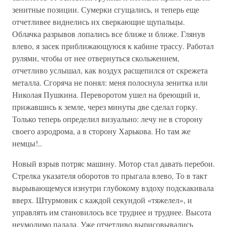
зенитные позиции. Сумерки сгущались, и теперь еще
отчетливее виднелись их сверкающие щупальцы.
Облачка разрывов лопались все ближе и ближе. Глянув
влево, я засек приближающуюся к кабине трассу. Работал
рулями, чтобы от нее отвернуться скольжением,
отчетливо услышал, как воздух расщепился от скрежета
металла. Сгоряча не понял: меня полоснула зенитка или
Николая Пушкина. Переворотом ушел на бреющий и,
прижавшись к земле, через минуты две сделал горку.
Только теперь определил визуально: лечу не в сторону
своего аэродрома, а в сторону Харькова. Но там же
немцы!..
Новый взрыв потряс машину. Мотор стал давать перебои.
Стрелка указателя оборотов то прыгала влево, То в такт
вырывающемуся изнутри глубокому вздоху подскакивала
вверх. Штурмовик с каждой секундой «тяжелел», и
управлять им становилось все труднее и труднее. Высота
неумолимо падала. Уже отчетливо вырисовывались