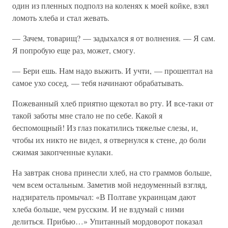
один из пленных подполз на коленях к моей койке, взял
ломоть хлеба и стал жевать.
— Зачем, товарищ? — задыхался я от волнения. — Я сам.
Я попробую еще раз, может, смогу.
— Бери ешь. Нам надо выжить. И учти, — прошептал на
самое ухо сосед, — тебя начинают обрабатывать.
Пожеванный хлеб приятно щекотал во рту. И все-таки от
такой заботы мне стало не по себе. Какой я
беспомощный! Из глаз покатились тяжелые слезы, и,
чтобы их никто не видел, я отвернулся к стене, до боли
сжимая закопченные кулаки.
На завтрак снова принесли хлеб, на сто граммов больше,
чем всем остальным. Заметив мой недоуменный взгляд,
надзиратель промычал: «В Полтаве украинцам дают
хлеба больше, чем русским. И не вздумай с ними
делиться. Прибью…» Упитанный мордоворот показал