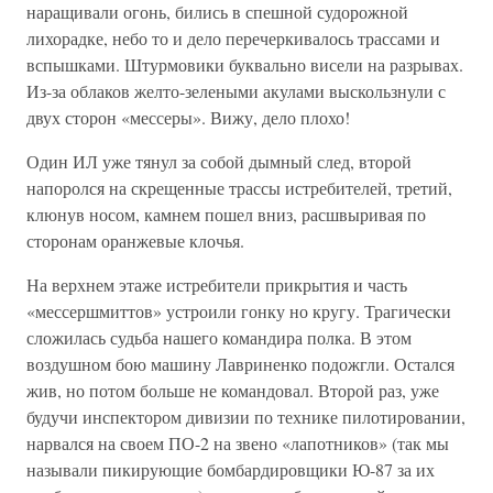
наращивали огонь, бились в спешной судорожной
лихорадке, небо то и дело перечеркивалось трассами и
вспышками. Штурмовики буквально висели на разрывах.
Из-за облаков желто-зелеными акулами выскользнули с
двух сторон «мессеры». Вижу, дело плохо!
Один ИЛ уже тянул за собой дымный след, второй
напоролся на скрещенные трассы истребителей, третий,
клюнув носом, камнем пошел вниз, расшвыривая по
сторонам оранжевые клочья.
На верхнем этаже истребители прикрытия и часть
«мессершмиттов» устроили гонку но кругу. Трагически
сложилась судьба нашего командира полка. В этом
воздушном бою машину Лавриненко подожгли. Остался
жив, но потом больше не командовал. Второй раз, уже
будучи инспектором дивизии по технике пилотировании,
нарвался на своем ПО-2 на звено «лапотников» (так мы
называли пикирующие бомбардировщики Ю-87 за их