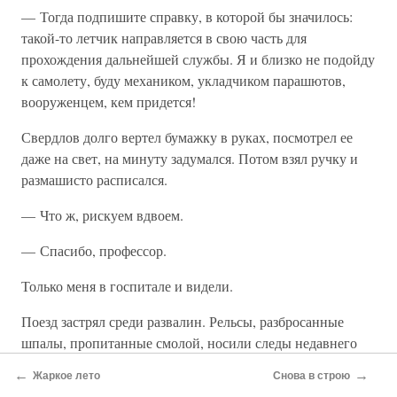
— Тогда подпишите справку, в которой бы значилось:
такой-то летчик направляется в свою часть для
прохождения дальнейшей службы. Я и близко не подойду
к самолету, буду механиком, укладчиком парашютов,
вооруженцем, кем придется!
Свердлов долго вертел бумажку в руках, посмотрел ее
даже на свет, на минуту задумался. Потом взял ручку и
размашисто расписался.
— Что ж, рискуем вдвоем.
— Спасибо, профессор.
Только меня в госпитале и видели.
Поезд застрял среди развалин. Рельсы, разбросанные
шпалы, пропитанные смолой, носили следы недавнего
пожара. Безлюдно. Лишь через несколько секунд из
←
→
Жаркое лето
Снова в строю
покосившейся будки, на скорую руку пристроенной к