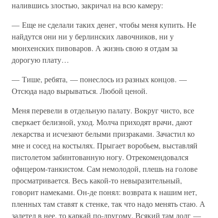
налившись злостью, закричал на всю камеру:
— Еще не сделали таких денег, чтобы меня купить. Не
найдутся они ни у берлинских лавочников, ни у
мюнхенских пивоваров. А жизнь свою я отдам за
дорогую плату…
— Тише, ребята, — понеслось из разных концов. —
Отсюда надо вырываться. Любой ценой.
Меня перевели в отдельную палату. Вокруг чисто, все
сверкает белизной, уход. Молча приходят врачи, дают
лекарства и исчезают белыми призраками. Зачастил ко
мне и сосед на костылях. Прыгает воробьем, выставляй
пистолетом забинтованную ногу. Отрекомендовался
офицером-танкистом. Сам немолодой, плешь на голове
просматривается. Весь какой-то невыразительный,
говорит намеками. Он-де понял: возврата к нашим нет,
пленных там ставят к стенке, так что надо менять стаю. А
залетел в нее, то каркай по-другому. Всякий там долг —