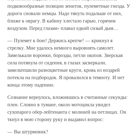
подковообразные позиции зениток, пулеметные гнезда. У
дороги сновали немцы. Надо тянуть подальше от них,
ближе к оврагу. В кабину хлестало гарью, горячим
воздухом. Перед глазам» плавал едкий сизый дым…
— Пулемет к бою! Держись крепче! — крикнул я
стрелку. Мне удалось немного выровнять самолет.
Замелькали воронки, борозды, петли окопов. Зверская
сила потянула от сидения, в глазах засверкали,
замельтешили разноцветные круги, кровь из ноздрей
потекла на подбородок. Я провалился в темноту. И нет
конца этому падению.
Сознание вернулось, вложившись в считанные секунды:
плен. Словно в тумане, около мотоцикла увидел
сухопарого обер-лейтенанта с молнией на петлицах. Он
ткнул в мою сторону руку и выдавил вопрос:
— Вы штурмовик?