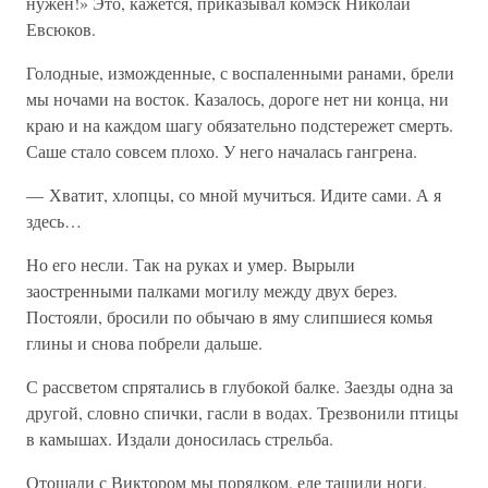
нужен!» Это, кажется, приказывал комэск Николай
Евсюков.
Голодные, изможденные, с воспаленными ранами, брели
мы ночами на восток. Казалось, дороге нет ни конца, ни
краю и на каждом шагу обязательно подстережет смерть.
Саше стало совсем плохо. У него началась гангрена.
— Хватит, хлопцы, со мной мучиться. Идите сами. А я
здесь…
Но его несли. Так на руках и умер. Вырыли
заостренными палками могилу между двух берез.
Постояли, бросили по обычаю в яму слипшиеся комья
глины и снова побрели дальше.
С рассветом спрятались в глубокой балке. Заезды одна за
другой, словно спички, гасли в водах. Трезвонили птицы
в камышах. Издали доносилась стрельба.
Отощали с Виктором мы порядком, еле тащили ноги.