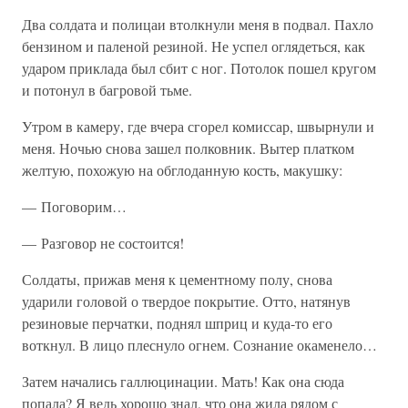
Два солдата и полицаи втолкнули меня в подвал. Пахло
бензином и паленой резиной. Не успел оглядеться, как
ударом приклада был сбит с ног. Потолок пошел кругом
и потонул в багровой тьме.
Утром в камеру, где вчера сгорел комиссар, швырнули и
меня. Ночью снова зашел полковник. Вытер платком
желтую, похожую на обглоданную кость, макушку:
— Поговорим…
— Разговор не состоится!
Солдаты, прижав меня к цементному полу, снова
ударили головой о твердое покрытие. Отто, натянув
резиновые перчатки, поднял шприц и куда-то его
воткнул. В лицо плеснуло огнем. Сознание окаменело…
Затем начались галлюцинации. Мать! Как она сюда
попала? Я ведь хорошо знал, что она жила рядом с