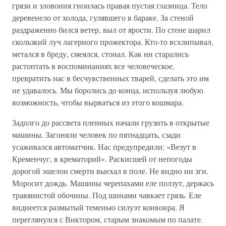
грязи и зловония гноилась правая пустая глазница. Тело
деревенело от холода, гулявшего в бараке. За стеной
раздраженно бился ветер, выл от ярости. По стене шарил
скользкий луч лагерного прожектора. Кто-то всхлипывал,
метался в бреду, смеялся, стонал. Как ни старались
растоптать в воспоминаниях все человеческое,
превратить нас в бесчувственных тварей, сделать это им
не удавалось. Мы боролись до конца, используя любую
возможность, чтобы вырваться из этого кошмара.
Задолго до рассвета пленных начали грузить в открытые
машины. Загоняли человек по пятнадцать, сзади
усаживался автоматчик. Нас предупредили: «Везут в
Кременчуг, в крематорий». Раскисшей от непогоды
дорогой эшелон смерти выехал в поле. Не видно ни зги.
Моросит дождь. Машины черепахами еле ползут, держась
травянистой обочины. Под шинами чавкает грязь. Еле
виднеется размытый теменью силуэт конвоира. Я
переглянулся с Виктором, старым знакомым по палате.