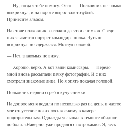
— Ну, тогда я тебе помогу. Отто! — Полковник негромко
выкрикнул, и на пороге вырос золотозубый. —
Принесите альбом.
На столе полковник разложил десятки снимков. Среди
них я заметил портрет командира полка. Чуть не
вскрикнул, но сдержался. Мотнул головой:
— Нет, знакомых не вижу.
— Хорошо, верю. А вот ваши комиссары. — Передо
мной вновь рассыпали пачку фотографий. И с них
смотрели знакомые лица. Но я опять покачал головой.
Полковник нервно сгреб в кучу снимки.
На допрос меня водили по несколько раз на день, и частое
мое отсутствие показалось кое-кому в камере
подозрительным. Однажды услышал в темноте обидное
до боли: «Наверно, уже продался с потрохами». Я, весь