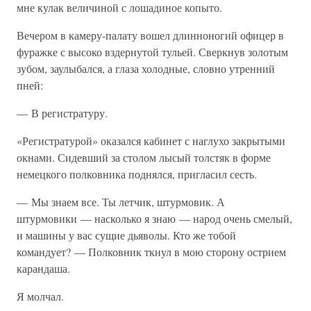
мне кулак величиной с лошадиное копыто.
Вечером в камеру-палату вошел длинноногий офицер в
фуражке с высоко вздернутой тульей. Сверкнув золотым
зубом, заулыбался, а глаза холодные, словно утренний
пней:
— В регистратуру.
«Регистратурой» оказался кабинет с наглухо закрытыми
окнами. Сидевший за столом лысый толстяк в форме
немецкого полковника поднялся, пригласил сесть.
— Мы знаем все. Ты летчик, штурмовик. А
штурмовики — насколько я знаю — народ очень смелый,
и машины у вас сущие дьяволы. Кто же тобой
командует? — Полковник ткнул в мою сторону острием
карандаша.
Я молчал.