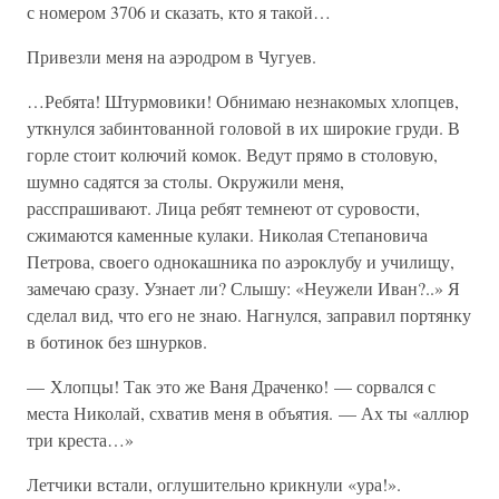
с номером 3706 и сказать, кто я такой…
Привезли меня на аэродром в Чугуев.
…Ребята! Штурмовики! Обнимаю незнакомых хлопцев,
уткнулся забинтованной головой в их широкие груди. В
горле стоит колючий комок. Ведут прямо в столовую,
шумно садятся за столы. Окружили меня,
расспрашивают. Лица ребят темнеют от суровости,
сжимаются каменные кулаки. Николая Степановича
Петрова, своего однокашника по аэроклубу и училищу,
замечаю сразу. Узнает ли? Слышу: «Неужели Иван?..» Я
сделал вид, что его не знаю. Нагнулся, заправил портянку
в ботинок без шнурков.
— Хлопцы! Так это же Ваня Драченко! — сорвался с
места Николай, схватив меня в объятия. — Ах ты «аллюр
три креста…»
Летчики встали, оглушительно крикнули «ура!».