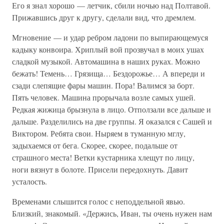
Его я знал хорошо — летчик, сбили ночью над Полтавой.
Прижавшись друг к другу, сделали вид, что дремлем.
Мгновение — и удар ребром ладони по выпирающемуся
кадыку конвоира. Хриплый вой прозвучал в моих ушах
сладкой музыкой. Автомашина в наших руках. Можно
бежать! Темень… Грязища… Бездорожье… А впереди и
сзади слепящие фары машин. Пора! Валимся за борт.
Пять человек. Машина прорычала возле самых ушей.
Редкая жижица брызнула в лицо. Отползали все дальше и
дальше. Разделились на две группы. Я оказался с Сашей и
Виктором. Ребята свои. Ныряем в туманную мглу,
задыхаемся от бега. Скорее, скорее, подальше от
страшного места! Ветки кустарника хлещут по лицу,
ноги вязнут в болоте. Присели передохнуть. Давит
усталость.
Временами слышится голос с неподдельной явью.
Близкий, знакомый. «Держись, Иван, ты очень нужен нам