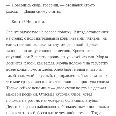
— Повернись сюда, товарищ, — отозвался кто-то
рядом. — Давай сниму бинты.
— Бинты? Нет, я сам.
Рванул задубелую на голове повязку. Взгляд остановился
на стенах с подозрительными коричневыми пятнами, на
единственном окошке, затянутом решеткой. Провел
ладонью по лицу: сплошное месиво. Кровянится
опухший рот В палату прошмыгнул какой-то тип. Морда
лоснится, рябой, как вафля. Молча положил на табуретку
возле койки ломоть хлеба. Хлеб был теплый и источал
такой знакомый, вкусный, приправленный хмелем запах,
что мне сразу стало плохо от внезапного приступа голода
Только сейчас вспомнил — двое суток во рту не держал
маковой росинки. Отломав кусочек хлеба, хотел
положить в рот, но неимоверная боль связала зубы.
Десяток пар глаз наблюдало за безнадежными попытками
проглотить хлеб, бессильные чем-либо помочь. Тогда