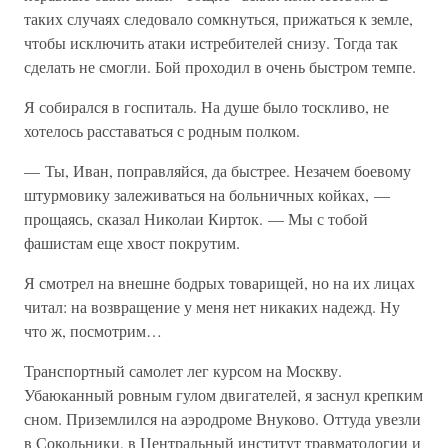
таких случаях следовало сомкнуться, прижаться к земле,
чтобы исключить атаки истребителей снизу. Тогда так
сделать не смогли. Бой проходил в очень быстром темпе.
Я собирался в госпиталь. На душе было тоскливо, не
хотелось расставаться с родным полком.
— Ты, Иван, поправляйся, да быстрее. Незачем боевому
штурмовику залеживаться на больничных койках, —
прощаясь, сказал Николаи Кирток. — Мы с тобой
фашистам еще хвост покрутим.
Я смотрел на внешне бодрых товарищей, но на их лицах
читал: на возвращение у меня нет никаких надежд. Ну
что ж, посмотрим…
Транспортный самолет лег курсом на Москву.
Убаюканный ровным гулом двигателей, я заснул крепким
сном. Приземлился на аэродроме Внуково. Оттуда увезли
в Сокольники, в Центральный институт травматологии и