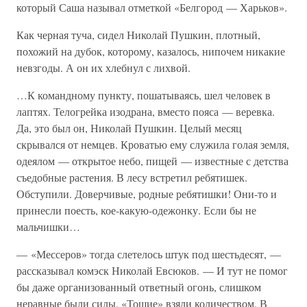
который Саша называл отметкой «Белгород — Харьков».
Как черная туча, сидел Николай Пушкин, плотный,
похожий на дубок, которому, казалось, нипочем никакие
невзгоды. А он их хлебнул с лихвой.
…К командному пункту, пошатываясь, шел человек в
лаптях. Телогрейка изодрана, вместо пояса — веревка.
Да, это был он, Николай Пушкин. Целый месяц
скрывался от немцев. Кроватью ему служила голая земля,
одеялом — открытое небо, пищей — известные с детства
съедобные растения. В лесу встретил ребятишек.
Обступили. Доверчивые, родные ребятишки! Они-то и
принесли поесть, кое-какую-одежонку. Если бы не
мальчишки…
— «Мессеров» тогда слетелось штук под шестьдесят, —
рассказывал комэск Николай Евсюков. — И тут не помог
бы даже организованный ответный огонь, слишком
неравные были силы. «Тощие» взяли количеством. В