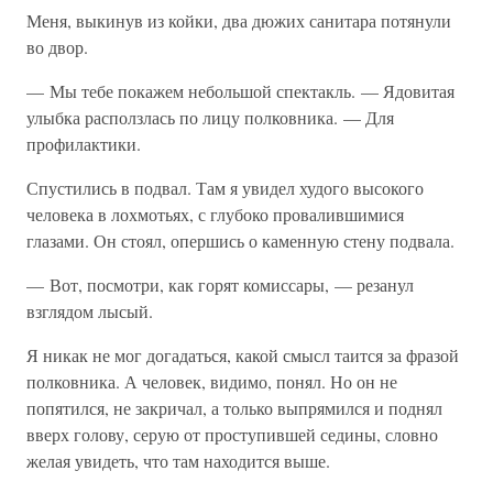
Меня, выкинув из койки, два дюжих санитара потянули
во двор.
— Мы тебе покажем небольшой спектакль. — Ядовитая
улыбка расползлась по лицу полковника. — Для
профилактики.
Спустились в подвал. Там я увидел худого высокого
человека в лохмотьях, с глубоко провалившимися
глазами. Он стоял, опершись о каменную стену подвала.
— Вот, посмотри, как горят комиссары, — резанул
взглядом лысый.
Я никак не мог догадаться, какой смысл таится за фразой
полковника. А человек, видимо, понял. Но он не
попятился, не закричал, а только выпрямился и поднял
вверх голову, серую от проступившей седины, словно
желая увидеть, что там находится выше.