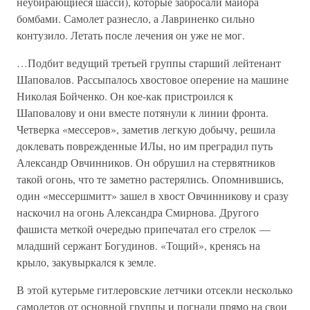
неубирающиеся шасси), которые забросали майора
бомбами. Самолет разнесло, а Лавриненко сильно
контузило. Летать после лечения он уже не мог.
…Подбит ведущий третьей группы старший лейтенант
Шаповалов. Рассыпалось хвостовое оперение на машине
Николая Бойченко. Он кое-как пристроился к
Шаповалову и они вместе потянули к линии фронта.
Четверка «мессеров», заметив легкую добычу, решила
доклевать поврежденные ИЛы, но им преградил путь
Александр Овчинников. Он обрушил на стервятников
такой огонь, что те заметно растерялись. Опомнившись,
один «мессершмитт» зашел в хвост Овчинникову и сразу
наскочил на огонь Александра Смирнова. Другого
фашиста меткой очередью припечатал его стрелок —
младший сержант Богудинов. «Тощий», кренясь на
крыло, закувыркался к земле.
В этой кутерьме гитлеровские летчики отсекли несколько
самолетов от основной группы и погнали прямо на свои