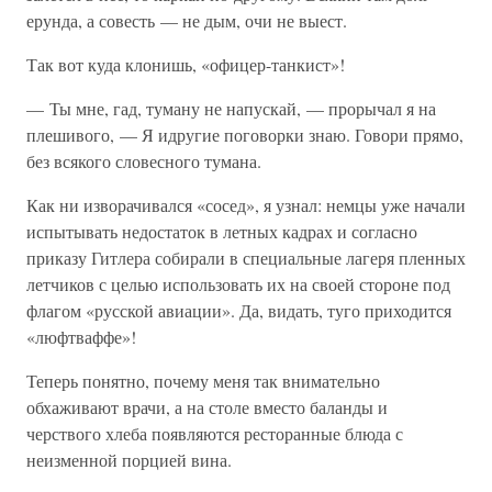
ерунда, а совесть — не дым, очи не выест.
Так вот куда клонишь, «офицер-танкист»!
— Ты мне, гад, туману не напускай, — прорычал я на
плешивого, — Я идругие поговорки знаю. Говори прямо,
без всякого словесного тумана.
Как ни изворачивался «сосед», я узнал: немцы уже начали
испытывать недостаток в летных кадрах и согласно
приказу Гитлера собирали в специальные лагеря пленных
летчиков с целью использовать их на своей стороне под
флагом «русской авиации». Да, видать, туго приходится
«люфтваффе»!
Теперь понятно, почему меня так внимательно
обхаживают врачи, а на столе вместо баланды и
черствого хлеба появляются ресторанные блюда с
неизменной порцией вина.