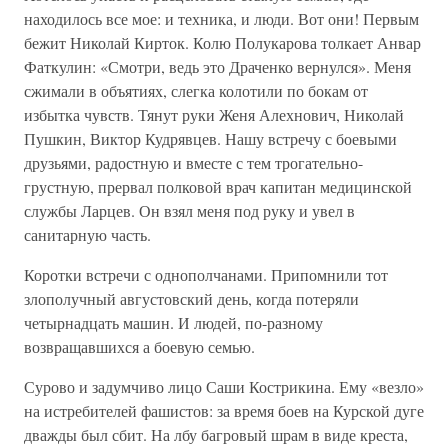
находилось все мое: и техника, и люди. Вот они! Первым
бежит Николай Кирток. Колю Полукарова толкает Анвар
Фаткулин: «Смотри, ведь это Драченко вернулся». Меня
сжимали в объятиях, слегка колотили по бокам от
избытка чувств. Тянут руки Женя Алехнович, Николай
Пушкин, Виктор Кудрявцев. Нашу встречу с боевыми
друзьями, радостную и вместе с тем трогательно-
грустную, прервал полковой врач капитан медицинской
службы Ларцев. Он взял меня под руку и увел в
санитарную часть.
Коротки встречи с однополчанами. Припомнили тот
злополучный августовский день, когда потеряли
четырнадцать машин. И людей, по-разному
возвращавшихся а боевую семью.
Сурово и задумчиво лицо Саши Кострикина. Ему «везло»
на истребителей фашистов: за время боев на Курской дуге
дважды был сбит. На лбу багровый шрам в виде креста,