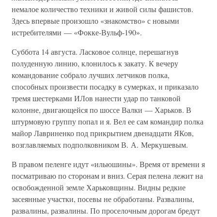
немалое количество техники и живой силы фашистов.
Здесь впервые произошло «знакомство» с новыми
истребителями — «Фокке-Вульф-190».
Суббота 14 августа. Ласковое солнце, перешагнув
полуденную линию, клонилось к закату. К вечеру
командование собрало лучших летчиков полка,
способных произвести посадку в сумерках, и приказало
тремя шестерками ИЛов нанести удар по танковой
колонне, двигающейся по шоссе Валки — Харьков. В
штурмовую группу попал и я. Вел ее сам командир полка
майор Лавриненко под прикрытием двенадцати ЯКов,
возглавляемых подполковником В. А. Меркушевым.
В правом пеленге идут «ильюшины». Время от времени я
посматриваю по сторонам и вниз. Серая пелена лежит на
освобожденной земле Харьковщины. Видны редкие
засеянные участки, посевы не обработаны. Развалины,
развалины, развалины. По проселочным дорогам бредут