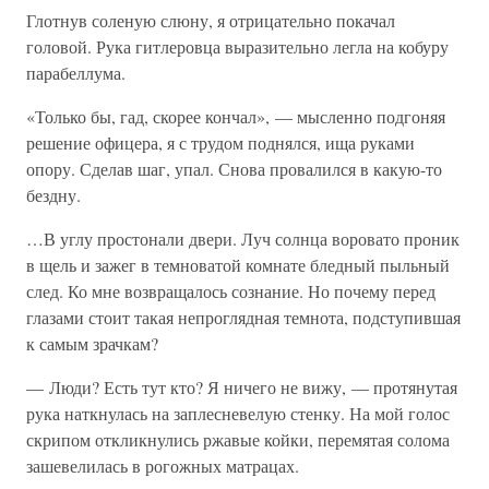
Глотнув соленую слюну, я отрицательно покачал
головой. Рука гитлеровца выразительно легла на кобуру
парабеллума.
«Только бы, гад, скорее кончал», — мысленно подгоняя
решение офицера, я с трудом поднялся, ища руками
опору. Сделав шаг, упал. Снова провалился в какую-то
бездну.
…В углу простонали двери. Луч солнца воровато проник
в щель и зажег в темноватой комнате бледный пыльный
след. Ко мне возвращалось сознание. Но почему перед
глазами стоит такая непроглядная темнота, подступившая
к самым зрачкам?
— Люди? Есть тут кто? Я ничего не вижу, — протянутая
рука наткнулась на заплесневелую стенку. На мой голос
скрипом откликнулись ржавые койки, перемятая солома
зашевелилась в рогожных матрацах.