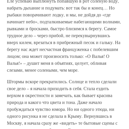
Еле успеваю выплюнуть попавшую в рот соленую воду,
набрать дыхание и подумать: вот так бы и конец… Но
рыбаки поворачивают лодку, и мы, не дойдя до «где
начинает небо», подталкиваемые набегающими волнами,
рывками и бросками, быстро близимся к берегу. Самое
трудное дело – через прибой, не перекувырнувшись
вверх килем, врезаться в прибрежный песок и гальку. На
берегу нас ждет несчастная француженка с побелевшим
лицом; она может произносить только: «О Валья! О
Валья!» – душит меня в объятиях, целует, обливая
слезами, менее солеными, чем море.
Штормы вскоре прекратились. Солнце и тепло сделали
свое дело – я начала приходить в себя. Стала ездить
верхом в окрестности и замечать, как бывает красива
природа и какого что цвета и тона. Даже начало
пробуждаться чувство юмора. Но ни одного этюда, ни
одного рисунка я не сделала в Крыму. Вернувшись в
Москву, я начала сразу же «видеть» те бытовые сцены с