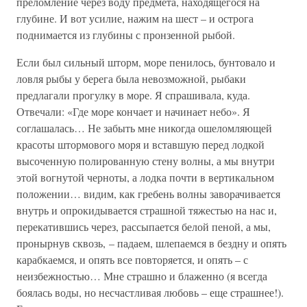
преломление через воду предмета, находящегося на
глубине. И вот усилие, нажим на шест – и острога
поднимается из глубины с пронзенной рыбой.
Если был сильный шторм, море пенилось, бунтовало и
ловля рыбы у берега была невозможной, рыбаки
предлагали прогулку в море. Я спрашивала, куда.
Отвечали: «Где море кончает и начинает небо». Я
соглашалась… Не забыть мне никогда ошеломляющей
красоты штормового моря и вставшую перед лодкой
высоченную полированную стену волны, а мы внутри
этой вогнутой черноты, а лодка почти в вертикальном
положении… видим, как гребень волны заворачивается
внутрь и опрокидывается страшной тяжестью на нас и,
перекатившись через, рассыпается белой пеной, а мы,
пронырнув сквозь, – падаем, шлепаемся в бездну и опять
карабкаемся, и опять все повторяется, и опять – с
неизбежностью… Мне страшно и блаженно (я всегда
боялась воды, но несчастливая любовь – еще страшнее!).