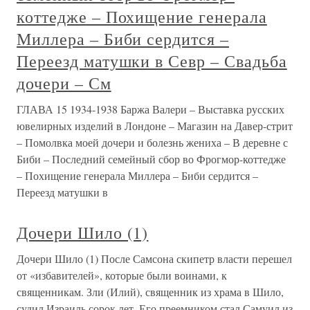
коттедже – Похищение генерала
Миллера – Биби сердится –
Переезд матушки в Севр – Свадьба
дочери – См
ГЛАВА 15 1934-1938 Баржа Валери – Выставка русских
ювелирных изделий в Лондоне – Магазин на Давер-стрит
– Помолвка моей дочери и болезнь жениха – В деревне с
Биби – Последний семейный сбор во Фрогмор-коттедже
– Похищение генерала Миллера – Биби сердится –
Переезд матушки в
Дочери Шило (1)
Дочери Шило (1) После Самсона скипетр власти перешел
от «избавителей», которые были воинами, к
священникам. Зли (Илий), священник из храма в Шило,
судил Израиль сорок лет. Его преемником стал Самуил из