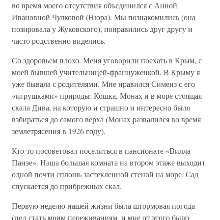
во время моего отсутствия объединился с Анной
Ивановной Чулковой (Нюра). Мы познакомились (она
позировала у Жуковского), понравились друг другу и
часто родственно виделись.
Со здоровьем плохо. Меня уговорили поехать в Крым, с
моей бывшей учительницей-француженкой. В Крыму я
уже бывала с родителями. Мне нравился Симеиз с его
«игрушками» природы: Кошка, Монах и в море стоящая
скала Дива, на которую и страшно и интересно было
взбираться до самого верха (Монах развалился во время
землетрясения в 1926 году).
Кто-то посоветовал поселиться в пансионате «Вилла
Панэе». Наша большая комната на втором этаже выходит
одной почти сплошь застекленной стеной на море. Сад
спускается до прибрежных скал.
Первую неделю нашей жизни была штормовая погода
(под стать моим переживаниям, и мне от этого было