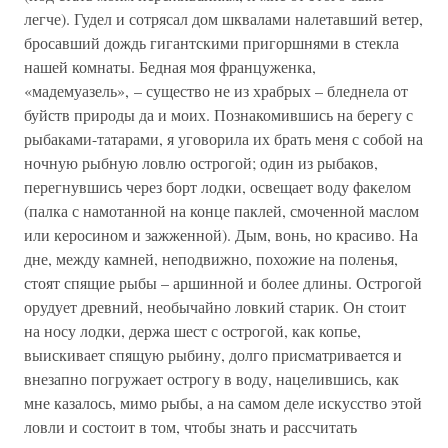
легче). Гудел и сотрясал дом шквалами налетавший ветер,
бросавший дождь гигантскими пригоршнями в стекла
нашей комнаты. Бедная моя француженка,
«мадемуазель», – существо не из храбрых – бледнела от
буйств природы да и моих. Познакомившись на берегу с
рыбаками-татарами, я уговорила их брать меня с собой на
ночную рыбную ловлю острогой; один из рыбаков,
перегнувшись через борт лодки, освещает воду факелом
(палка с намотанной на конце паклей, смоченной маслом
или керосином и зажженной). Дым, вонь, но красиво. На
дне, между камней, неподвижно, похожие на поленья,
стоят спящие рыбы – аршинной и более длины. Острогой
орудует древний, необычайно ловкий старик. Он стоит
на носу лодки, держа шест с острогой, как копье,
выискивает спящую рыбину, долго присматривается и
внезапно погружает острогу в воду, нацелившись, как
мне казалось, мимо рыбы, а на самом деле искусство этой
ловли и состоит в том, чтобы знать и рассчитать