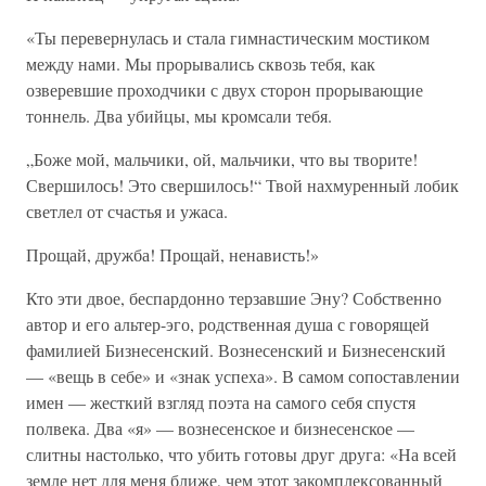
«Ты перевернулась и стала гимнастическим мостиком
между нами. Мы прорывались сквозь тебя, как
озверевшие проходчики с двух сторон прорывающие
тоннель. Два убийцы, мы кромсали тебя.
„Боже мой, мальчики, ой, мальчики, что вы творите!
Свершилось! Это свершилось!“ Твой нахмуренный лобик
светлел от счастья и ужаса.
Прощай, дружба! Прощай, ненависть!»
Кто эти двое, беспардонно терзавшие Эну? Собственно
автор и его альтер-эго, родственная душа с говорящей
фамилией Бизнесенский. Вознесенский и Бизнесенский
— «вещь в себе» и «знак успеха». В самом сопоставлении
имен — жесткий взгляд поэта на самого себя спустя
полвека. Два «я» — вознесенское и бизнесенское —
слитны настолько, что убить готовы друг друга: «На всей
земле нет для меня ближе, чем этот закомплексованный