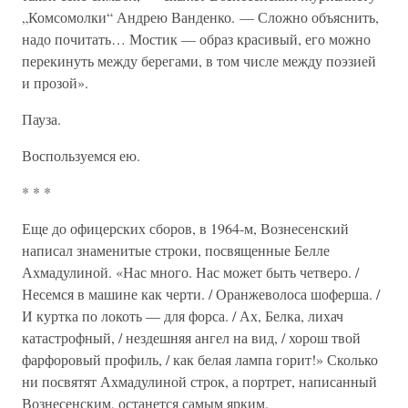
„Комсомолки“ Андрею Ванденко. — Сложно объяснить,
надо почитать… Мостик — образ красивый, его можно
перекинуть между берегами, в том числе между поэзией
и прозой».
Пауза.
Воспользуемся ею.
* * *
Еще до офицерских сборов, в 1964-м, Вознесенский
написал знаменитые строки, посвященные Белле
Ахмадулиной. «Нас много. Нас может быть четверо. /
Несемся в машине как черти. / Оранжеволоса шоферша. /
И куртка по локоть — для форса. / Ах, Белка, лихач
катастрофный, / нездешняя ангел на вид, / хорош твой
фарфоровый профиль, / как белая лампа горит!» Сколько
ни посвятят Ахмадулиной строк, а портрет, написанный
Вознесенским, останется самым ярким.