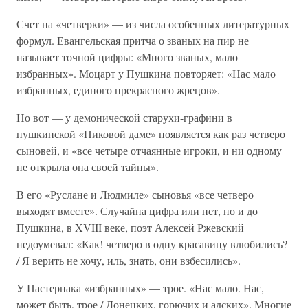
Счет на «четверки» — из числа особенных литературных
формул. Евангельская притча о званых на пир не
называет точной цифры: «Много званых, мало
избранных». Моцарт у Пушкина повторяет: «Нас мало
избранных, единого прекрасного жрецов».
Но вот — у демонической старухи-графини в
пушкинской «Пиковой даме» появляется как раз четверо
сыновей, и «все четыре отчаянные игроки, и ни одному
не открыла она своей тайны».
В его «Руслане и Людмиле» сыновья «все четверо
выходят вместе». Случайна цифра или нет, но и до
Пушкина, в XVIII веке, поэт Алексей Ржевский
недоумевал: «Как! четверо в одну красавицу влюбились?
/ Я верить не хочу, иль, знать, они взбесились».
У Пастернака «избранных» — трое. «Нас мало. Нас,
может быть, трое / Донецких, горючих и адских». Многие