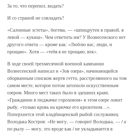
За то, что перепил, видать?
И со страной не совладать?
«Салонные эстеты», богема, — «шпицрутен в правой, в
левой — кукиш». Чем ответить им? У Вознесенского нет
другого ответа — кроме как: «Люблю вас, люди, и
прощаю». Хотя — «тебя я не прощаю, век».
В ходе своей трехмесячной военной кампании
Вознесенский написал и «Зов озера», начинающийся
оборванным списком жертв гетто, расстрелянного на том
самом месте, которое потом затопили искусственным
озером. Много мест таких было в здешних краях.
«Гражданин в пиджачке гороховом» в этом озере ловит
рыбу, «только кровь на крючке его крохотном…».
Поперхнется этой кладбищенской рыбой сослуживец
Володька Костров: «Не могу, — говорит Володька, — / а
по рылу — могу, это вроде как / не укладывается в