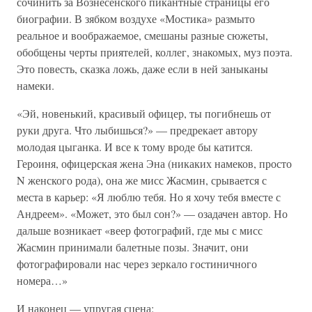
сочинить за Вознесенского пикантные страницы его
биографии. В зябком воздухе «Мостика» размыто
реальное и воображаемое, смешаны разные сюжеты,
обобщены черты приятелей, коллег, знакомых, муз поэта.
Это повесть, сказка ложь, даже если в ней заныканы
намеки.
«Эй, новенький, красивый офицер, ты погибнешь от
руки друга. Что лыбишься?» — предрекает автору
молодая цыганка. И все к тому вроде бы катится.
Героиня, офицерская жена Эна (никаких намеков, просто
N женского рода), она же мисс Жасмин, срывается с
места в карьер: «Я люблю тебя. Но я хочу тебя вместе с
Андреем». «Может, это был сон?» — озадачен автор. Но
дальше возникает «веер фотографий, где мы с мисс
Жасмин принимали балетные позы. Значит, они
фотографировали нас через зеркало гостиничного
номера…»
И наконец — упругая сцена: