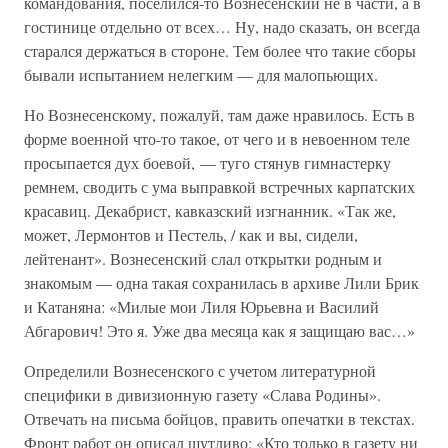
командования, поселился-то Вознесенский не в части, а в
гостинице отдельно от всех… Ну, надо сказать, он всегда
старался держаться в стороне. Тем более что такие сборы
бывали испытанием нелегким — для малопьющих.
Но Вознесенскому, пожалуй, там даже нравилось. Есть в
форме военной что-то такое, от чего и в невоенном теле
просыпается дух боевой, — туго стянув гимнастерку
ремнем, сводить с ума выправкой встречных карпатских
красавиц. Декабрист, кавказский изгнанник. «Так же,
может, Лермонтов и Пестель, / как и вы, сидели,
лейтенант». Вознесенский слал открытки родным и
знакомым — одна такая сохранилась в архиве Лили Брик
и Катаняна: «Милые мои Лиля Юрьевна и Василий
Абгарович! Это я. Уже два месяца как я защищаю вас…»
Определили Вознесенского с учетом литературной
специфики в дивизионную газету «Слава Родины».
Отвечать на письма бойцов, править опечатки в текстах.
Фронт работ он описал шутливо: «Кто только в газету ни