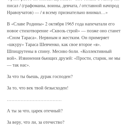
писал / (графоманы, воины, девчата, / отставной начпрод
Нравоучатов) — / я всему признательно внимал…»
В «Славе Родины» 2 октября 1965 года напечатали его
новое стихотворение «Сквозь строй» — позже оно станет
«Сном Тараса». Нервным и жестким. Он примеряет
«шкуру» Тараса Шевченко, как свое второе «я».
Шпицрутены в спину. Месиво боли. «Коллективный
вой». Извинения бьющих друзей: «Прости, старик, не мы
— так нас».
За что ты бьешь, дурак господен?
За то, что век твой безысходен!
………………………………
А ты за что, царек отечный?
За веру, что ли, за отечество?