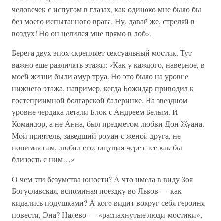
человечек с испугом в глазах, как одиноко мне было бы
без моего испытанного врага. Ну, давай же, стреляй в
воздух! Но он целился мне прямо в лоб».
Берега двух эпох скрепляет сексуальный мостик. Тут
важно еще различать этажи: «Как у каждого, наверное, в
моей жизни были амур труа. Но это было на уровне
нижнего этажа, например, когда Божидар приводил к
гостеприимной болгарской балеринке. На звездном
уровне чердака летали Блок с Андреем Белым. И
Командор, а не Анна, был предметом любви Дон Жуана.
Мой приятель, заведший роман с женой друга, не
понимая сам, любил его, ощущая через нее как бы
близость с ним…»
О чем эти безумства юности? А что имела в виду Зоя
Богуславская, вспоминая поездку во Львов — как
кидались подушками? А кого видит вокруг себя героиня
повести, Эна? Налево — «распахнутые люди-мостики»,