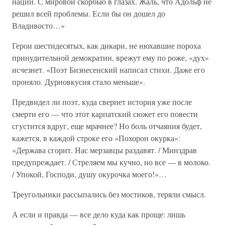
нации. С мировой скорбью в глазах. Жаль, что Адольф не
решил всей проблемы. Если бы он дошел до
Владивосто…»
Герои шестидесятых, как дикари, не нюхавшие пороха
принудительной демократии, врежут ему по роже, «дух»
исчезнет. «Поэт Бизнесенский написал стихи. Даже его
проняло. Дурновкусия стало меньше».
Предвидел ли поэт, куда свернет история уже после
смерти его — что этот карпатский сюжет его повести
сгустится вдруг, еще мрачнее? Но боль отчаяния будет,
кажется, в каждой строке его «Похорон окурка»:
«Держава сгорит. Нас мерзавцы раздавят. / Минздрав
предупреждает. / Стреляем мы кучно, но все — в молоко.
/ Упокой, Господи, душу окурочка моего!»…
Треугольники рассыпались без мостиков, теряли смысл.
А если и правда — все дело куда как проще: лишь