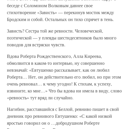
беседе с Соломоном Волковым давнее свое
стихотворение «Зависть» — перекинув мостик между
Бродским и собой. Остальных он тихо спрячет в тень.
Зависть? Сестра той же ревности. Человеческой,
поэтической — у плеяды шестидесятников было много
поводов для встряски чувств.
Вдова Роберта Рождественского, Алла Киреева,
обмолвится в каком-то интервью, ну совершенно
невзначай: «Евтушенко рассказывает, как он любил
Роберта… Нет, он действительно его любил, но при этом
очень ревновал… к чему угодно! К стихам, к успеху,
извините, ко мне…» Что бы вдова ни имела в виду, слово
«ревность» тут вряд ли случайно.
Нагибин, расставшийся с Беллой, ревниво пишет в свой
дневник про ревнивого Евтушенко: «С какой низкой
яростью говорил он о …добродушном Роберте