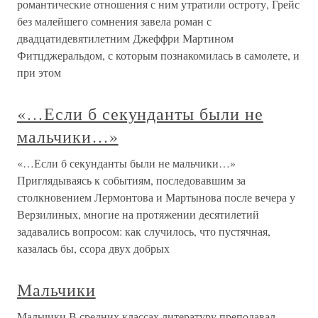
романтические отношения с ним утратили остроту, Грейс
без малейшего сомнения завела роман с
двадцатидевятилетним Джеффри Мартином
Фитцджеральдом, с которым познакомилась в самолете, и
при этом
«…Если б секунданты были не
мальчики…»
«…Если б секунданты были не мальчики…»
Приглядываясь к событиям, последовавшим за
столкновением Лермонтова и Мартынова после вечера у
Верзилиных, многие на протяжении десятилетий
задавались вопросом: как случилось, что пустячная,
казалась бы, ссора двух добрых
Мальчики
Мальчики В средних классах литературу преподавал