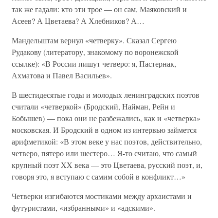
так же гадали: кто эти трое — он сам, Маяковский и
Асеев? А Цветаева? А Хлебников? А…
Мандельштам вернул «четверку». Сказал Сергею
Рудакову (литератору, знакомому по воронежской
ссылке): «В России пишут четверо: я, Пастернак,
Ахматова и Павел Васильев».
В шестидесятые годы и молодых ленинградских поэтов
считали «четверкой» (Бродский, Найман, Рейн и
Бобышев) — пока они не разбежались, как и «четверка»
московская. И Бродский в одном из интервью займется
арифметикой: «В этом веке у нас поэтов, действительно,
четверо, пятеро или шестеро… Я-то считаю, что самый
крупный поэт XX века — это Цветаева, русский поэт, и,
говоря это, я вступаю с самим собой в конфликт…»
Четверки изгибаются мостиками между архаистами и
футуристами, «избранными» и «адскими».