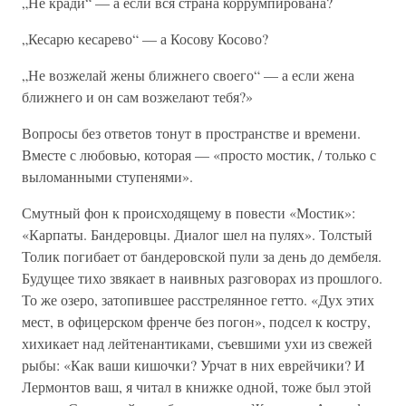
„Не кради“ — а если вся страна коррумпирована?
„Кесарю кесарево“ — а Косову Косово?
„Не возжелай жены ближнего своего“ — а если жена
ближнего и он сам возжелают тебя?»
Вопросы без ответов тонут в пространстве и времени.
Вместе с любовью, которая — «просто мостик, / только с
выломанными ступенями».
Смутный фон к происходящему в повести «Мостик»:
«Карпаты. Бандеровцы. Диалог шел на пулях». Толстый
Толик погибает от бандеровской пули за день до дембеля.
Будущее тихо звякает в наивных разговорах из прошлого.
То же озеро, затопившее расстрелянное гетто. «Дух этих
мест, в офицерском френче без погон», подсел к костру,
хихикает над лейтенантиками, съевшими ухи из свежей
рыбы: «Как ваши кишочки? Урчат в них еврейчики? И
Лермонтов ваш, я читал в книжке одной, тоже был этой