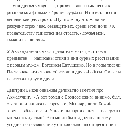
— мои друзья уходят…», прозвучавшего как песня в
рязановском фильме «Ирония судьбы». Из текста песни
выпали как раз строки: «Ну что ж, ну что ж, да не
разбудит страх / вас, беззащитных, среди этой ночи. / К
предательству таинственная страсть, / друзья мои,
туманит ваши очи».
У Ахмадулиной смысл предательской страсти был
предметен — написаны стихи в дни бурных расставаний
с первым мужем, Евгением Евтушенко. Но в годы травли
Пастернака эти строки обретали и другой объем. Смыслы
перетекали друг в друга.
Дмитрий Быков однажды деликатно заметил про
Ахмадулину: «А вот роман с Вознесенским, видимо, был,
о чем он и написал с горечью: „Мы нарушили Божий
завет — яблок съели. У поэта напарника нет — все дуэты
кончались дуэлью“. Это могло быть адресовано кому
угодно, но посвящение у стихов было: шестидесятники