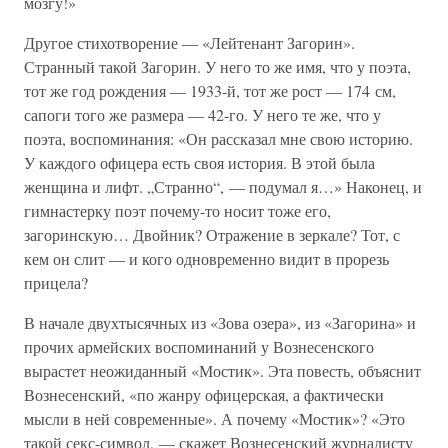
мозгу!»
Другое стихотворение — «Лейтенант Загорин».
Странный такой Загорин. У него то же имя, что у поэта,
тот же год рождения — 1933-й, тот же рост — 174 см,
сапоги того же размера — 42-го. У него те же, что у
поэта, воспоминания: «Он рассказал мне свою историю.
У каждого офицера есть своя история. В этой была
женщина и лифт. „Странно“, — подумал я…» Наконец, и
гимнастерку поэт почему-то носит тоже его,
загоринскую… Двойник? Отражение в зеркале? Тот, с
кем он слит — и кого одновременно видит в прорезь
прицела?
В начале двухтысячных из «Зова озера», из «Загорина» и
прочих армейских воспоминаний у Вознесенского
вырастет неожиданный «Мостик». Эта повесть, объяснит
Вознесенский, «по жанру офицерская, а фактически
мысли в ней современные». А почему «Мостик»? «Это
такой секс-символ, — скажет Вознесенский журналисту