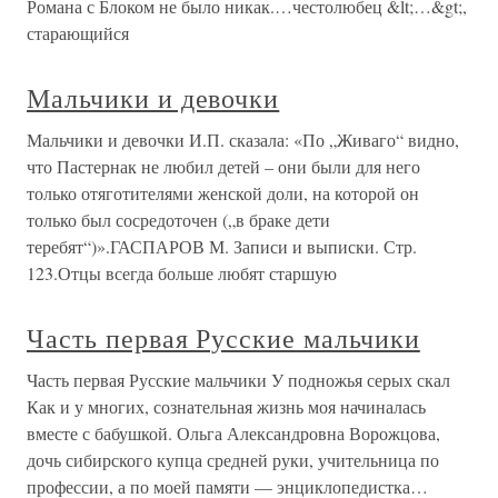
Романа с Блоком не было никак.…честолюбец &lt;…&gt;,
старающийся
Мальчики и девочки
Мальчики и девочки И.П. сказала: «По „Живаго“ видно,
что Пастернак не любил детей – они были для него
только отяготителями женской доли, на которой он
только был сосредоточен („в браке дети
теребят“)».ГАСПАРОВ М. Записи и выписки. Стр.
123.Отцы всегда больше любят старшую
Часть первая Русские мальчики
Часть первая Русские мальчики У подножья серых скал
Как и у многих, сознательная жизнь моя начиналась
вместе с бабушкой. Ольга Александровна Ворожцова,
дочь сибирского купца средней руки, учительница по
профессии, а по моей памяти — энциклопедистка…