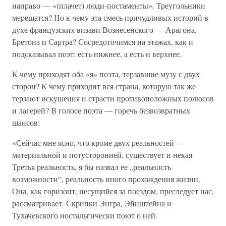
направо — «(плачет) люди-постаменты». Треугольники
мерещатся? Но к чему эта смесь причудливых историй в
духе французских визави Вознесенского — Арагона,
Бретона и Сартра? Сосредоточимся на этажах, как и
подсказывал поэт: есть нижнее, а есть и верхнее.
К чему приходят оба «я» поэта, терзавшие музу с двух
сторон? К чему приходит вся страна, которую так же
терзают искушения и страсти противоположных полюсов
и лагерей? В голосе поэта — горечь безвозвратных
шансов:
«Сейчас мне ясно, что кроме двух реальностей —
материальной и потусторонней, существует и некая
Третья реальность, я бы назвал ее „реальность
возможности“, реальность иного прохождения жизни.
Она, как горизонт, несущийся за поездом, преследует нас,
рассматривает. Скрипки Энгра, Эйнштейна и
Тухачевского ностальгически поют о ней.