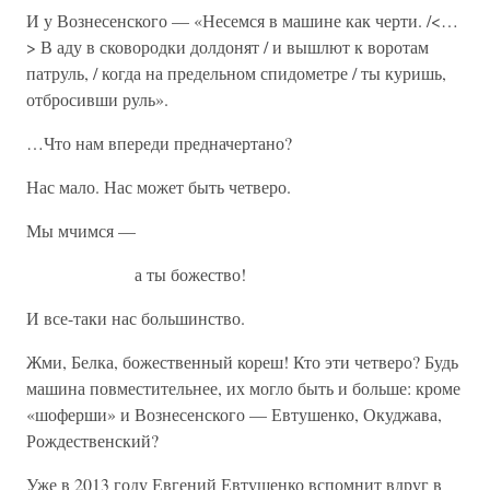
И у Вознесенского — «Несемся в машине как черти. /<…
> В аду в сковородки долдонят / и вышлют к воротам
патруль, / когда на предельном спидометре / ты куришь,
отбросивши руль».
…Что нам впереди предначертано?
Нас мало. Нас может быть четверо.
Мы мчимся —
а ты божество!
И все-таки нас большинство.
Жми, Белка, божественный кореш! Кто эти четверо? Будь
машина повместительнее, их могло быть и больше: кроме
«шоферши» и Вознесенского — Евтушенко, Окуджава,
Рождественский?
Уже в 2013 году Евгений Евтушенко вспомнит вдруг в