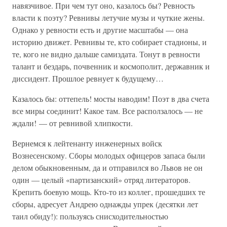
навязчивое. При чем тут оно, казалось бы? Ревность
власти к поэту? Ревнивы летучие музы и чуткие жены.
Однако у ревности есть и другие масштабы — она
историю движет. Ревнивы те, кто собирает стадионы, и
те, кого не видно дальше самиздата. Тонут в ревности
талант и бездарь, почвенник и космополит, державник и
диссидент. Прошлое ревнует к будущему…
Казалось бы: оттепель! мосты наводим! Поэт в два счета
все миры соединит! Какое там. Все расползалось — не
ждали! — от ревнивой хлипкости.
Вернемся к лейтенанту инженерных войск
Вознесенскому. Сборы молодых офицеров запаса были
делом обыкновенным, да и отправился во Львов не он
один — целый «партизанский» отряд литераторов.
Крепить боевую мощь. Кто-то из коллег, прошедших те
сборы, адресует Андрею однажды упрек (десятки лет
таил обиду!): пользуясь снисходительностью