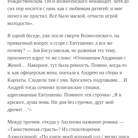
Рождественском. Он и Вознесенского ненавидит, хотя до
сих пор носится с ним, как с любимым дитятей; и мне
ничего не простил. Всё было маской, отчасти игрой
молодости».
В одной беседе, уже после смерти Вознесенского, на
привычный вопрос о ссоре с Евтушенко: а все же
почему? — Зоя Богуславская, не развивая эту тему,
произнесет вдруг то же слово: «Отношения Андрюши с
Женей… Наверное, тут была ревность. Помню, когда-то
я, как офицерская жена, поехала к Андрею на сборы в
Карпаты. Сходили там с ума. Бросались подушками… И
Андрей тогда сочинял хулиганские стишки,
адресованные Евтушенко. Помните эти строчки: „Я в
кризисе, душа нема. Ни дня без строчки, друг мой
дрочит…“»
Между прочим, откуда у Аксенова название романа —
«Таинственная страсть»? Из стихотворения
Ахмадулиной: «По улице моей который год / звучат шаги