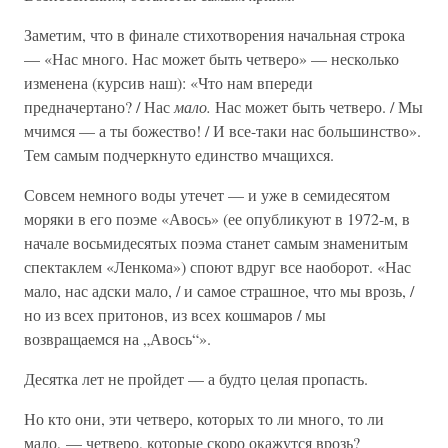
Заметим, что в финале стихотворения начальная строка
— «Нас много. Нас может быть четверо» — несколько
изменена (курсив наш): «Что нам впереди
предначертано? / Нас
мало.
Нас может быть четверо. / Мы
мчимся — а ты божество! / И все-таки нас большинство».
Тем самым подчеркнуто единство мчащихся.
Совсем немного воды утечет — и уже в семидесятом
моряки в его поэме «Авось» (ее опубликуют в 1972-м, в
начале восьмидесятых поэма станет самым знаменитым
спектаклем «Ленкома») споют вдруг все наоборот. «Нас
мало, нас адски мало, / и самое страшное, что мы врозь, /
но из всех притонов, из всех кошмаров / мы
возвращаемся на „Авось“».
Десятка лет не пройдет — а будто целая пропасть.
Но кто они, эти четверо, которых то ли много, то ли
мало, — четверо, которые скоро окажутся врозь?