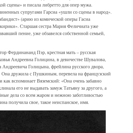
ой сцены» и писала либретто для опер мужа.
очиненных супругами Гарсиа «ушли со сцены в народ».
абандист» (арию из комической оперы Гасиа
икирики». Старшая сестра Мария Феличиата уже
ававший пение, уже обзавелся собственной семьей,
р Фердинананд Пэр, крестная мать – русская
ковья Андреевна Голицина, в девичестве Шувалова,
а Андреевича Голицына, фрейлина русского двора,
а. Она дружила с Пушкиным, перевела на французский
 и как вспоминает Вяземский: «Она очень забавно
линала его не выдавать замуж Татьяну за другого, а
мейные дела со всем жаром и нежною заботливостью
ина получила свое, такое неиспанское, имя.