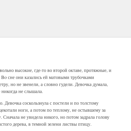
вольно высокие, где-то во второй октаве, протяжные, и
 Bo сне они казались ей матовыми трубочками
тру, но не звенели, а словно гудели. Девочка думала,
е никогда не слышала.
о. Девочка соскользнула с постели и по толстому
щекотали ноги, а потом по теплому, не остывшему за
. Сначала не увидела никого, но потом задрала голову
стого дерева, в темной зелени листвы птицу.