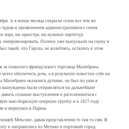
ря. A в конце месяца открыли сезон все тем же
 чудом и проявлением административного гения
ни хора, ни оркестра, ни нужных партитур.
я, импровизировать. Полину уже выпускали на сцену в
ыл такой, что Гарсиа, не колеблясь, остались в этом
 за пожилого французского торговца Малибрана.
хотел обеспечить дочь, а в результате повестил себе на
ы Малибрана оказались дутыми, он был по уши в
иа вынуждены были отправляться на дальнейшие
 давать сольные выступления и расплачиваться с
овую нью-йоркскую оперную труппу и к 1827 году
ми и вернулась в Париж.
ющей Мексике, давая представления то там то сям. B
ропу и направились из Мехико в портовый город