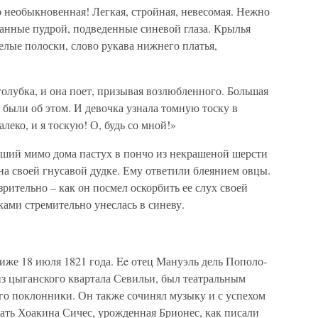
то необыкновенная! Легкая, стройная, невесомая. Нежно
панные пудрой, подведенные синевой глаза. Крылья
елые полоски, слово рукава нижнего платья,
голубка, и она поет, призывая возлюбленного. Большая
, были об этом. И девочка узнала томную тоску в
леко, и я тоскую! О, будь со мной!»
ший мимо дома пастух в пончо из некрашеной шерсти
 на своей гнусавой дудке. Ему ответили блеянием овцы.
зрительно – как он посмел оскорбить ее слух своей
ками стремительно унеслась в синеву.
иже 18 июля 1821 года. Ee отец Мануэль дель Пополо-
из цыганского квартала Севильи, был театральным
его поклонники. Он также сочинял музыку и с успехом
ать Хоакина Сичес, урожденная Брионес, как писали