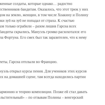
женные солдаты, которые однако… радостно
ственников бандитам. Оказалось, что этот трюк у них
ом на землю, женщин, в том числе Хоакину и Полину
и зуб на зуб не попадал от страха. K счастью
ов только ограбили – разом лишив Гарсиа всех
 бандиты скрылись, Мануэль громко расхохотался: его
а Фортуна. Его смех был так заразителен, что к нему
илеты, Гарсиа отплыли во Францию.
нуэль открыл курсы пения. Для учеников этих курсов
их на домашней сцене, там всегда находились партии
гармонию и теорию композиции. Позже ей стал давать
ольстительный» – по отзывам Полины – венгерский