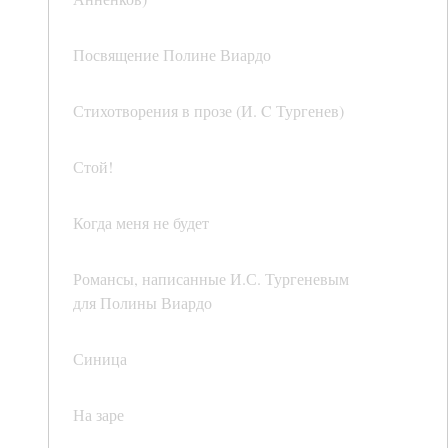
Посвящение Полине Виардо
Стихотворения в прозе (И. C Тургенев)
Стой!
Когда меня не будет
Романсы, написанные И.С. Тургеневым
для Полины Виардо
Синица
На заре