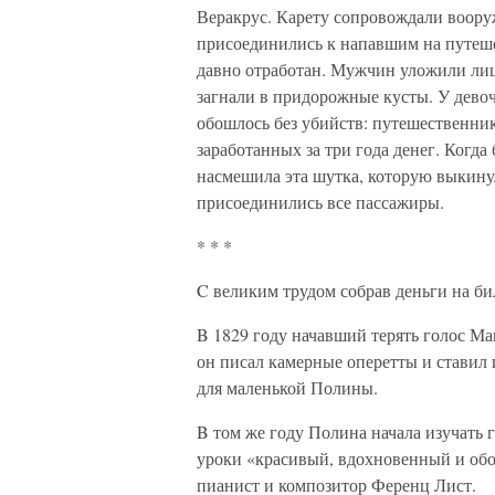
Веракрус. Карету сопровождали воору
присоединились к напавшим на путеше
давно отработан. Мужчин уложили лиц
загнали в придорожные кусты. У девочк
обошлось без убийств: путешественник
заработанных за три года денег. Когда
насмешила эта шутка, которую выкинул
присоединились все пассажиры.
* * *
C великим трудом собрав деньги на б
B 1829 году начавший терять голос Ма
он писал камерные оперетты и ставил 
для маленькой Полины.
B том же году Полина начала изучать 
уроки «красивый, вдохновенный и об
пианист и композитор Ференц Лист.