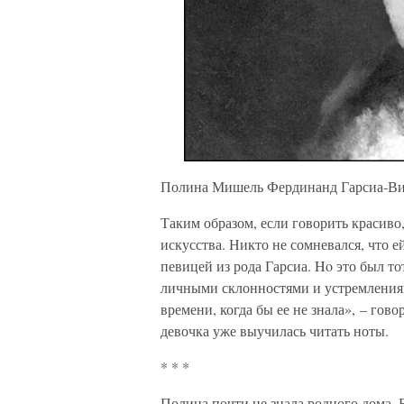
Полина Мишель Фердинанд Гарсиа-Ви
Таким образом, если говорить красиво
искусства. Никто не сомневался, что е
певицей из рода Гарсиа. Ho это был то
личными склонностями и устремлениям
времени, когда бы ее не знала», – гово
девочка уже выучилась читать ноты.
* * *
Полина почти не знала родного дома. Б