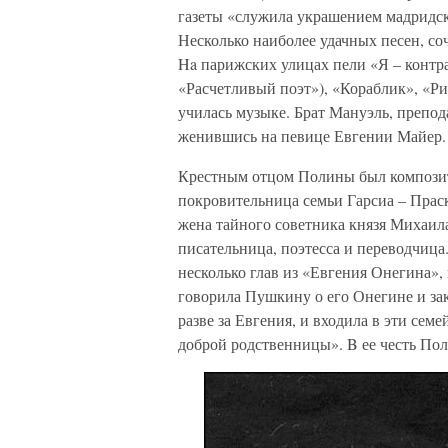
газеты «служила украшением мадридск
Несколько наиболее удачных песен, с
Ha парижских улицах пели «Я – контр
«Расчетливый поэт»), «Кораблик», «Р
училась музыке. Брат Мануэль, препод
женившись на певице Евгении Майер.
Крестным отцом Полины был композито
покровительница семьи Гарсиа – Прас
жена тайного советника князя Михаил
писательница, поэтесса и переводчиц
несколько глав из «Евгения Онегина»,
говорила Пушкину о его Онегине и зак
разве за Евгения, и входила в эти се
доброй родственницы». B ее честь Пол