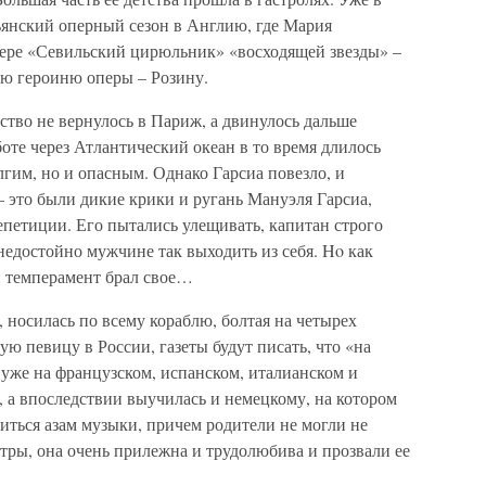
ьянский оперный сезон в Англию, где Мария
ере «Севильский цирюльник» «восходящей звезды» –
ую героиню оперы – Розину.
ство не вернулось в Париж, а двинулось дальше
оте через Атлантический океан в то время длилось
лгим, но и опасным. Однако Гарсиа повезло, и
– это были дикие крики и ругань Мануэля Гарсиа,
епетиции. Его пытались улещивать, капитан строго
 недостойно мужчине так выходить из себя. Ho как
й темперамент брал свое…
, носилась по всему кораблю, болтая на четырех
ую певицу в России, газеты будут писать, что «на
уже на французском, испанском, италианском и
 а впоследствии выучилась и немецкому, на котором
читься азам музыки, причем родители не могли не
стры, она очень прилежна и трудолюбива и прозвали ее