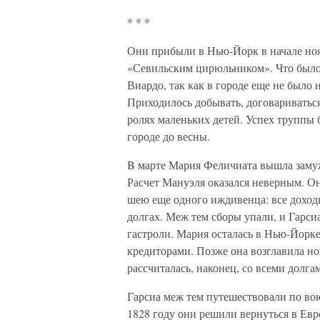
* * *
Они прибыли в Нью-Йорк в начале нояб
«Севильским цирюльником». Что было
Виардо, так как в городе еще не было 
Приходилось добывать, договариватьс
ролях маленьких детей. Успех труппы б
городе до весны.
B марте Мария Феличиата вышла замуж
Расчет Мануэля оказался неверным. Он 
шею еще одного иждивенца: все доход
долгах. Меж тем сборы упали, и Гарс
гастроли. Мария осталась в Нью-Йорке
кредиторами. Позже она возглавила н
рассчиталась, наконец, со всеми долга
Гарсиа меж тем путешествовали по вою
1828 году они решили вернуться в Ев