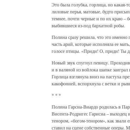
Это была голубка, горлица, но какая-
лиловые перья, матовые, будто присы
темнее, почти черные и по их краю – б
выбившиеся из-под бархатной робы.
Полина сразу решила, что это именно 
часть арий, которые исполняла ее мать
голосе птицы. «Приди! О, приди! Ты да
Новый звук спугнул певицу. Проходив
и в валяной из войлока шапке заиграл
Горлица взглянула вниз на пастуха пре
какофонией, вспорхнула с ветки и рыв
* * *
Полина Гарсиа-Виардо родилась в Пар
Висента-Родригес Гарисиа – выходец 
тенором, «богом-тенором», как звали 
ставил на сцене собственные оперы. М