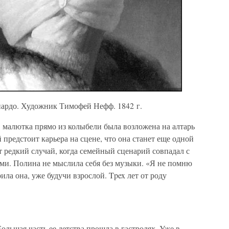
ардо. Художник Тимофей Нефф. 1842 г.
, малютка прямо из колыбели была возложена на алтарь
й предстоит карьера на сцене, что она станет еще одной
т редкий случай, когда семейный сценарий совпадал с
и. Полина не мыслила себя без музыки. «Я не помню
рила она, уже будучи взрослой. Tpex лет от роду
ольшая часть ее детства прошла в гастролях. Уже в