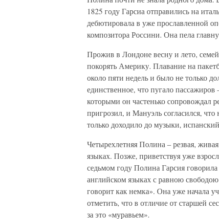
1825 году Гарсиа отправились на итал
дебютировала в уже прославленной оп
композитора Россини. Она пела главн
Прожив в Лондоне весну и лето, семей
покорять Америку. Плавание на пакетб
около пяти недель и было не только до
единственное, что пугало пассажиров 
которыми он частенько сопровождал р
пригрозил, и Мануэль согласился, что
только доходило до музыки, испански
Четырехлетняя Полина – резвая, живая
языках. Позже, приветствуя уже взросл
седьмом году Полина Гарсия говорила 
английском языках с равною свободою,
говорит как немка». Она уже начала у
отметить, что в отличие от старшей се
за это «муравьем».