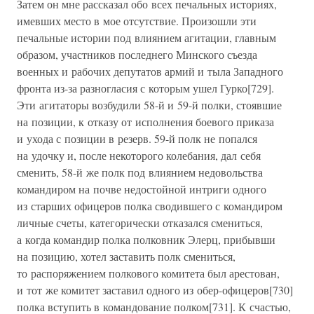
Затем он мне рассказал обо всех печальных историях,
имевших место в мое отсутствие. Произошли эти
печальные истории под влиянием агитации, главным
образом, участников последнего Минского съезда
военных и рабочих депутатов армий и тыла Западного
фронта из-за разногласия с которым ушел Гурко[729].
Эти агитаторы возбудили 58-й и 59-й полки, стоявшие
на позиции, к отказу от исполнения боевого приказа
и ухода с позиции в резерв. 59-й полк не попался
на удочку и, после некоторого колебания, дал себя
сменить, 58-й же полк под влиянием недовольства
командиром на почве недостойной интриги одного
из старших офицеров полка сводившего с командиром
личные счеты, категорически отказался смениться,
а когда командир полка полковник Элерц, прибывши
на позицию, хотел заставить полк смениться,
то распоряжением полкового комитета был арестован,
и тот же комитет заставил одного из обер-офицеров[730]
полка вступить в командование полком[731]. К счастью,