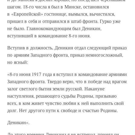
шагом. 18-го числа я был в Минске, остановился
в «Европейской» гостинице, вымылся, вычистился,
пришел в себя и отправился в штаб фронта. Гурко уже
не было. Главнокомандующим был Деникин,
вступивший в командование 8-го июня.
Вступив в должность, Деникин отдал следующий приказ
по армиям Западного фронта, приказ немногосложный,
но ясный:
«8-го июня 1917 года я вступил в командование армиями
Западного фронта. Твердо верю, что в победе над врагом
залог светлого бытия земли русской. Накануне
наступления, решающего судьбы Родины, призываю
всех, в ком живет чувство любви к ней выполнить свой
долг. Нет другого пути к свободе и счастью Родины.
Деникин».
До этого времени Деникина я не встречал, принял он