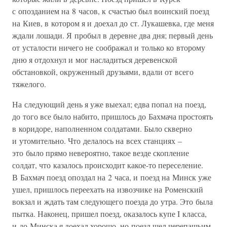
с опозданием на 8 часов, к счастью был воинский поезд
на Киев, в котором я и доехал до ст. Лукашевка, где меня
ждали лошади. Я пробыл в деревне два дня; первый день
от усталости ничего не соображал и только ко второму
дню я отдохнул и мог насладиться деревенской
обстановкой, окруженный друзьями, вдали от всего
тяжелого.
На следующий день я уже выехал; едва попал на поезд,
до того все было набито, пришлось до Бахмача простоять
в коридоре, наполненном солдатами. Было скверно
и утомительно. Что делалось на всех станциях –
это было прямо невероятно, такое везде скопление
солдат, что казалось происходит какое-то переселение.
В Бахмач поезд опоздал на 2 часа, и поезд на Минск уже
ушел, пришлось переехать на извозчике на Роменский
вокзал и ждать там следующего поезда до утра. Это была
пытка. Наконец, пришел поезд, оказалось купе I класса,
и до Минска я доехал хорошо, но поезд шел черепашьим