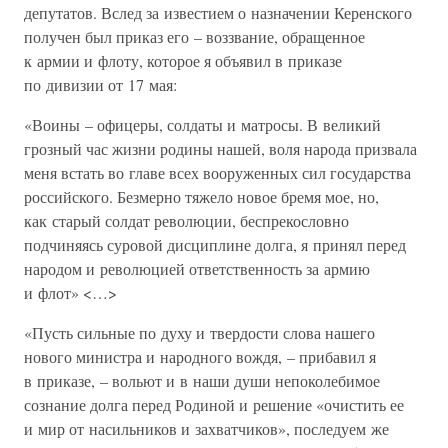
депутатов. Вслед за известием о назначении Керенского
получен был приказ его – воззвание, обращенное
к армии и флоту, которое я объявил в приказе
по дивизии от 17 мая:
«Воины – офицеры, солдаты и матросы. В великий
грозный час жизни родины нашей, воля народа призвала
меня встать во главе всех вооруженных сил государства
российского. Безмерно тяжело новое бремя мое, но,
как старый солдат революции, беспрекословно
подчиняясь суровой дисциплине долга, я принял перед
народом и революцией ответственность за армию
и флот» <…>
«Пусть сильные по духу и твердости слова нашего
нового министра и народного вождя, – прибавил я
в приказе, – вольют и в наши души непоколебимое
сознание долга перед Родиной и решение «очистить ее
и мир от насильников и захватчиков», последуем же