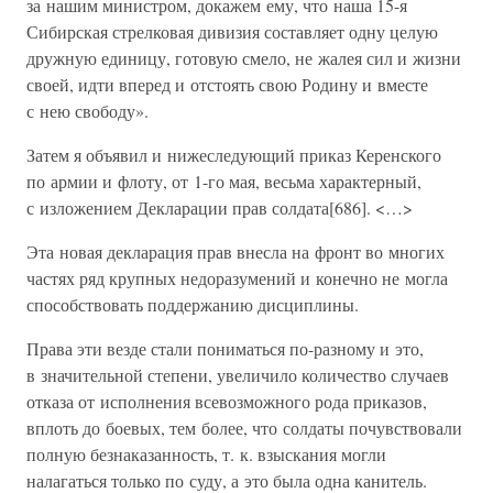
за нашим министром, докажем ему, что наша 15-я
Сибирская стрелковая дивизия составляет одну целую
дружную единицу, готовую смело, не жалея сил и жизни
своей, идти вперед и отстоять свою Родину и вместе
с нею свободу».
Затем я объявил и нижеследующий приказ Керенского
по армии и флоту, от 1-го мая, весьма характерный,
с изложением Декларации прав солдата[686]. <…>
Эта новая декларация прав внесла на фронт во многих
частях ряд крупных недоразумений и конечно не могла
способствовать поддержанию дисциплины.
Права эти везде стали пониматься по-разному и это,
в значительной степени, увеличило количество случаев
отказа от исполнения всевозможного рода приказов,
вплоть до боевых, тем более, что солдаты почувствовали
полную безнаказанность, т. к. взыскания могли
налагаться только по суду, а это была одна канитель.