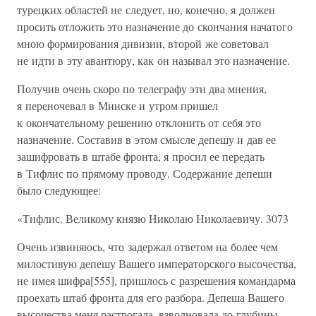
турецких областей не следует, но, конечно, я должен
просить отложить это назначение до скончания начатого
мною формирования дивизии, второй же советовал
не идти в эту авантюру, как он называл это назначение.
Получив очень скоро по телеграфу эти два мнения,
я переночевал в Минске и утром пришел
к окончательному решению отклонить от себя это
назначение. Составив в этом смысле депешу и дав ее
зашифровать в штабе фронта, я просил ее передать
в Тифлис по прямому проводу. Содержание депеши
было следующее:
«Тифлис. Великому князю Николаю Николаевичу. 3073
Очень извиняюсь, что задержал ответом на более чем
милостивую депешу Вашего императорского высочества,
не имея шифра[555], пришлось с разрешения командарма
проехать штаб фронта для его разбора. Депеша Вашего
высочества меня растрогала, взволновала до глубины