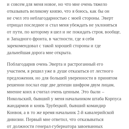
и совсем для меня новое, но что мне очень тяжело
отказывать великому князю, что я боюсь, как бы он
не счел это неблагодарностью с моей стороны. Эверт
отрицал последнее и стал меня убеждать не уклоняться
от пути, по которому я шел и не покидать строя, вообще,
и Западного фронта, в частности, где я себя
зарекомендовал с такой хорошей стороны и где
дальнейшая дорога мне открыта.
Поблагодарив очень Эверта и растроганный его
участием, я решил уже в душе отказаться от лестного
предложения, но для большей уверенности в принятом
решении послал еще две депеши шифром двум лицам,
мнение коих я считал очень ценным. Это были –
Никольский, бывший у меня начальником штаба Корпуса
жандармов и князь Трубецкой, бывший командир
Конвоя, а в то же время начальник 2-й кавалерийской
дивизии. Первый мне ответил, что отказываться
от должности генерал-губернатора завоеванных