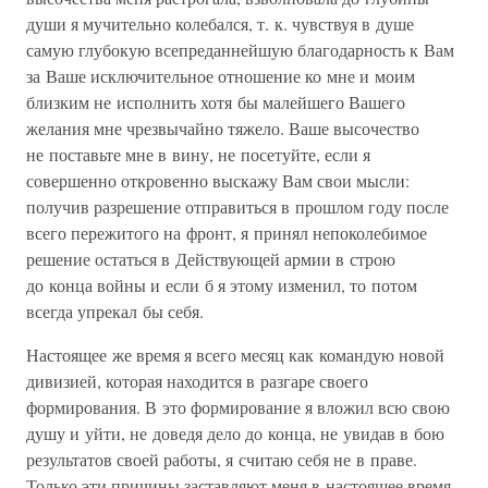
души я мучительно колебался, т. к. чувствуя в душе
самую глубокую всепреданнейшую благодарность к Вам
за Ваше исключительное отношение ко мне и моим
близким не исполнить хотя бы малейшего Вашего
желания мне чрезвычайно тяжело. Ваше высочество
не поставьте мне в вину, не посетуйте, если я
совершенно откровенно выскажу Вам свои мысли:
получив разрешение отправиться в прошлом году после
всего пережитого на фронт, я принял непоколебимое
решение остаться в Действующей армии в строю
до конца войны и если б я этому изменил, то потом
всегда упрекал бы себя.
Настоящее же время я всего месяц как командую новой
дивизией, которая находится в разгаре своего
формирования. В это формирование я вложил всю свою
душу и уйти, не доведя дело до конца, не увидав в бою
результатов своей работы, я считаю себя не в праве.
Только эти причины заставляют меня в настоящее время