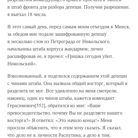
в штаб фронта для разбора депеши. Получив разрешение,
я выехал 18 числа.
В этот самый день, перед самым моим отъездом в Минск,
за обедом мне подали зашифрованную депешу
в несколько слов из Петрограда от Никольского,
начальника штаба корпуса жандармов; лично
расшифровав ее, я прочел: «Гришка сегодня убит.
Никольский».
Взволнованный, я поделился содержанием этой депеши
с чинами штаба. Она вызвала общий восторг, который я
разделить не мог. Все удивленно на меня смотрели,
наконец, один из чинов штаба, кажется комендант
Герасимович[552], обратился ко мне: «Ваше
превосходительство, почему Вы не разделяете нашего
восторга?» Я ответил: «Это начало конца!» Меня
просили объяснить, что я этим хочу сказать. Я сказал,
что дело не в личности Распутина, а дело в том,