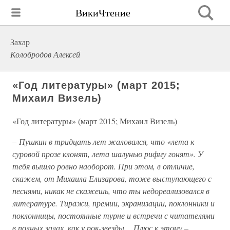
ВикиЧтение
Захар
Колобродов Алексей
«Год литературы» (март 2015;
Михаил Визель)
«Год литературы» (март 2015; Михаил Визель)
–
Пушкин в тридцать лет жаловался, что «лета к
суровой прозе клонят, лета шалунью рифму гонят». У
тебя вышло ровно наоборот. При этом, в отличие,
скажем, от Михаила Елизарова, тоже выступающего с
песнями, никак не скажешь, что ты недореализовался в
литературе. Тиражи, премии, экранизации, поклонники и
поклонницы, постоянные турне и встречи с читателями
в полных залах, как у рок-звезды… Плюс к этому –