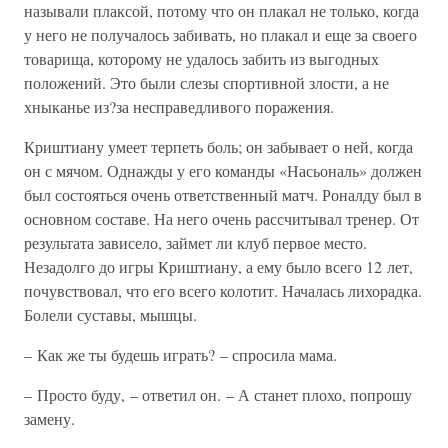
называли плаксой, потому что он плакал не только, когда
у него не получалось забивать, но плакал и еще за своего
товарища, которому не удалось забить из выгодных
положений. Это были слезы спортивной злости, а не
хныканье из?за несправедливого поражения.
Криштиану умеет терпеть боль; он забывает о ней, когда
он с мячом. Однажды у его команды «Насьональ» должен
был состояться очень ответственный матч. Роналду был в
основном составе. На него очень рассчитывал тренер. От
результата зависело, займет ли клуб первое место.
Незадолго до игры Криштиану, а ему было всего 12 лет,
почувствовал, что его всего колотит. Началась лихорадка.
Болели суставы, мышцы.
– Как же ты будешь играть? – спросила мама.
– Просто буду, – ответил он. – А станет плохо, попрошу
замену.