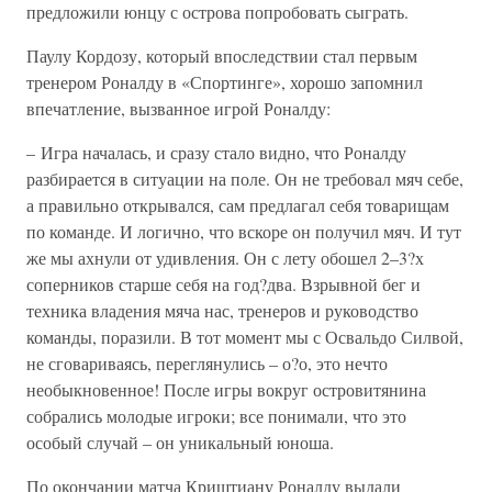
предложили юнцу с острова попробовать сыграть.
Паулу Кордозу, который впоследствии стал первым
тренером Роналду в «Спортинге», хорошо запомнил
впечатление, вызванное игрой Роналду:
– Игра началась, и сразу стало видно, что Роналду
разбирается в ситуации на поле. Он не требовал мяч себе,
а правильно открывался, сам предлагал себя товарищам
по команде. И логично, что вскоре он получил мяч. И тут
же мы ахнули от удивления. Он с лету обошел 2–3?х
соперников старше себя на год?два. Взрывной бег и
техника владения мяча нас, тренеров и руководство
команды, поразили. В тот момент мы с Освальдо Силвой,
не сговариваясь, переглянулись – о?о, это нечто
необыкновенное! После игры вокруг островитянина
собрались молодые игроки; все понимали, что это
особый случай – он уникальный юноша.
По окончании матча Криштиану Роналду выдали