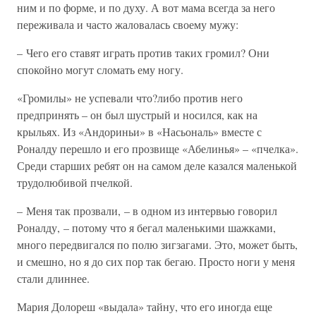
ним и по форме, и по духу. А вот мама всегда за него
переживала и часто жаловалась своему мужу:
– Чего его ставят играть против таких громил? Они
спокойно могут сломать ему ногу.
«Громилы» не успевали что?либо против него
предпринять – он был шустрый и носился, как на
крыльях. Из «Андориньи» в «Насьональ» вместе с
Роналду перешло и его прозвище «Абелинья» – «пчелка».
Среди старших ребят он на самом деле казался маленькой
трудолюбивой пчелкой.
– Меня так прозвали, – в одном из интервью говорил
Роналду, – потому что я бегал маленькими шажками,
много передвигался по полю зигзагами. Это, может быть,
и смешно, но я до сих пор так бегаю. Просто ноги у меня
стали длиннее.
Мария Долореш «выдала» тайну, что его иногда еще