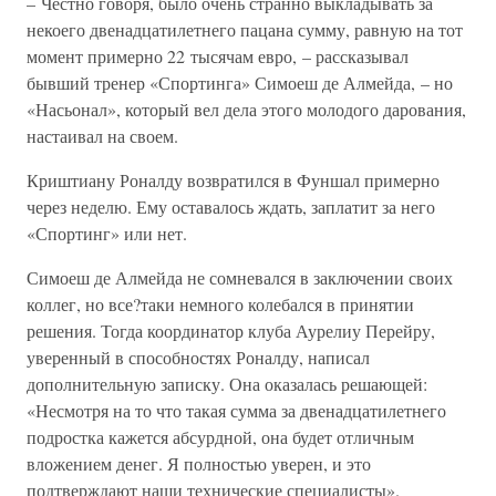
– Честно говоря, было очень странно выкладывать за
некоего двенадцатилетнего пацана сумму, равную на тот
момент примерно 22 тысячам евро, – рассказывал
бывший тренер «Спортинга» Симоеш де Алмейда, – но
«Насьонал», который вел дела этого молодого дарования,
настаивал на своем.
Криштиану Роналду возвратился в Фуншал примерно
через неделю. Ему оставалось ждать, заплатит за него
«Спортинг» или нет.
Симоеш де Алмейда не сомневался в заключении своих
коллег, но все?таки немного колебался в принятии
решения. Тогда координатор клуба Аурелиу Перейру,
уверенный в способностях Роналду, написал
дополнительную записку. Она оказалась решающей:
«Несмотря на то что такая сумма за двенадцатилетнего
подростка кажется абсурдной, она будет отличным
вложением денег. Я полностью уверен, и это
подтверждают наши технические специалисты».