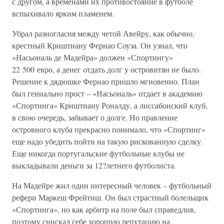
с другом, а временами их противостояние в футболе
вспыхивало ярким пламенем.
Убрал разногласия между четой Авейру, как обычно,
крестный Криштиану Фернао Соуза. Он узнал, что
«Насьональ де Мадейра» должен «Спортингу»
22 500 евро, а денег отдать долг у островитян не было.
Решение к дядюшке Фернао пришло мгновенно. План
был гениально прост – «Насьональ» отдает в академию
«Спортинга» Криштиану Роналду, а лиссабонский клуб,
в свою очередь, забывает о долге. Но правление
островного клуба прекрасно понимало, что «Спортинг»
еще надо убедить пойти на такую рискованную сделку.
Еще никогда португальские футбольные клубы не
выкладывали деньги за 12?летнего футболиста.
На Мадейре жил один интересный человек – футбольный
рефери Маркеш Фрейтиш. Он был страстный болельщик
«Спортинга», но как арбитр на поле был справедлив,
поэтому снискал себе хорошую репутацию на