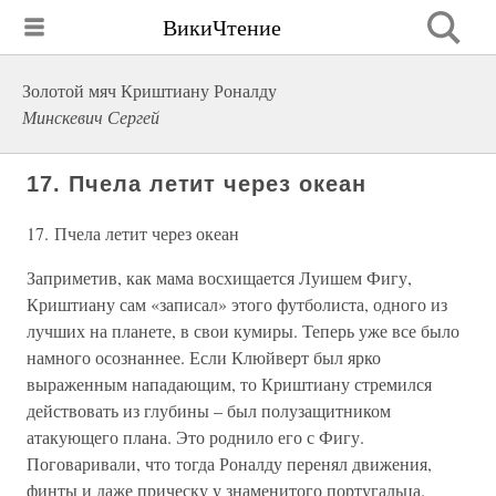
ВикиЧтение
Золотой мяч Криштиану Роналду
Минскевич Сергей
17. Пчела летит через океан
17. Пчела летит через океан
Заприметив, как мама восхищается Луишем Фигу,
Криштиану сам «записал» этого футболиста, одного из
лучших на планете, в свои кумиры. Теперь уже все было
намного осознаннее. Если Клюйверт был ярко
выраженным нападающим, то Криштиану стремился
действовать из глубины – был полузащитником
атакующего плана. Это роднило его с Фигу.
Поговаривали, что тогда Роналду перенял движения,
финты и даже прическу у знаменитого португальца.