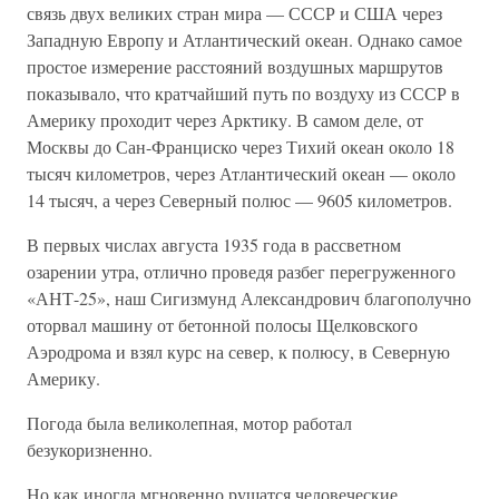
связь двух великих стран мира — СССР и США через
Западную Европу и Атлантический океан. Однако самое
простое измерение расстояний воздушных маршрутов
показывало, что кратчайший путь по воздуху из СССР в
Америку проходит через Арктику. В самом деле, от
Москвы до Сан-Франциско через Тихий океан около 18
тысяч километров, через Атлантический океан — около
14 тысяч, а через Северный полюс — 9605 километров.
В первых числах августа 1935 года в рассветном
озарении утра, отлично проведя разбег перегруженного
«АНТ-25», наш Сигизмунд Александрович благополучно
оторвал машину от бетонной полосы Щелковского
Аэродрома и взял курс на север, к полюсу, в Северную
Америку.
Погода была великолепная, мотор работал
безукоризненно.
Но как иногда мгновенно рушатся человеческие