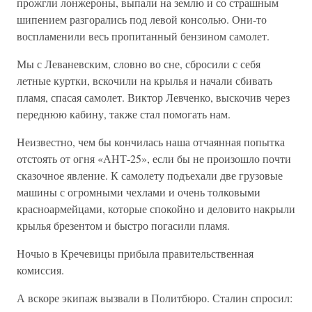
прожгли лонжероны, выпали на землю и со страшным
шипением разгорались под левой консолью. Они-то
воспламенили весь пропитанный бензином самолет.
Мы с Леваневским, словно во сне, сбросили с себя
летные куртки, вскочили на крылья и начали сбивать
пламя, спасая самолет. Виктор Левченко, выскочив через
переднюю кабину, также стал помогать нам.
Неизвестно, чем бы кончилась наша отчаянная попытка
отстоять от огня «АНТ-25», если бы не произошло почти
сказочное явление. К самолету подъехали две грузовые
машины с огромными чехлами и очень толковыми
красноармейцами, которые спокойно и деловито накрыли
крылья брезентом и быстро погасили пламя.
Ночыо в Кречевицы прибыла правительственная
комиссия.
А вскоре экипаж вызвали в Политбюро. Сталин спросил: