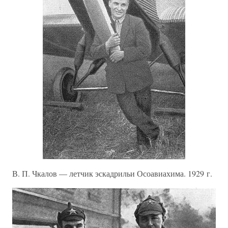
В. П. Чкалов — летчик эскадрильи Осоавиахима. 1929 г.