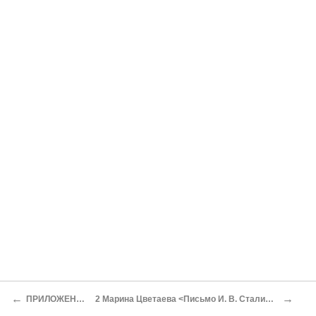
←
→
ПРИЛОЖЕНИЯ
2 Марина Цветаева <Письмо И. В. Сталину>