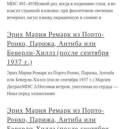
MDC 492–493Всякий раз, когда я поднимаю глаза, я во
власти странной иллюзии: при фиолетовом свечении
вечерних лагун я вижу окрашенную в синюю и
Эрих Мария Ремарк из Порто-
Ронко, Парижа, Антиба или
Беверли-Хиллз (после сентября
1937 г.)
Эрих Мария Ремарк из Порто-Ронко, Парижа, Антиба
или Беверли-Хиллз (после сентября 1937 г.) Марлен
ДитрихMDC 2сНесомая ветром, унесенная из сердца —
Ника перед эллинскими
Эрих Мария Ремарк из Порто-
Ронко, Парижа, Антиба или
Беверли-Хиллз (после сентября