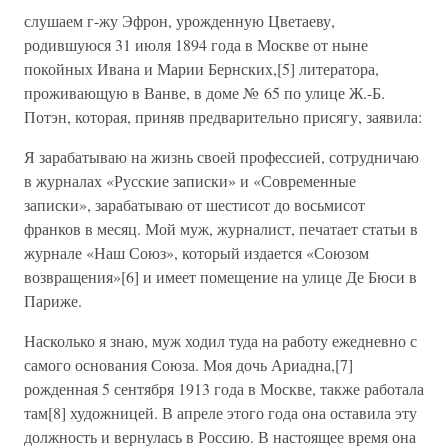
слушаем г-жу Эфрон, урожденную Цветаеву,
родившуюся 31 июля 1894 года в Москве от ныне
покойных Ивана и Марии Бернских,[5] литератора,
проживающую в Ванве, в доме № 65 по улице Ж.-Б.
Потэн, которая, приняв предварительно присягу, заявила:
Я зарабатываю на жизнь своей профессией, сотрудничаю
в журналах «Русские записки» и «Современные
записки», зарабатываю от шестисот до восьмисот
франков в месяц. Мой муж, журналист, печатает статьи в
журнале «Наш Союз», который издается «Союзом
возвращения»[6] и имеет помещение на улице Де Бюси в
Париже.
Насколько я знаю, муж ходил туда на работу ежедневно с
самого основания Союза. Моя дочь Ариадна,[7]
рожденная 5 сентября 1913 года в Москве, также работала
там[8] художницей. В апреле этого года она оставила эту
должность и вернулась в Россию. В настоящее время она