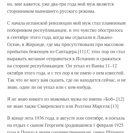
но, мне кажется, уже два-три года мой муж является
сторонником нынешнего русского режима.
С начала испанской революции мой муж стал пламенным
поборником республиканцев, и это чувство обострилось
в сентябре этого года, когда мы отдыхали в Лакано-
Осеан, в Жиронде, где мы присутствовали при массовом
прибытии беженцев из Сантадера.[11] С этих пор он стал
выражать желание отправиться в Испанию и сражаться
на стороне республиканцев. Он уехал из Ванва 11–12
октября этого года, и с тех пор я не имею о нем известий.
Так что не могу вам сказать, где он находится сейчас, и не
знаю, один ли он уехал или с кем-нибудь.
Я не знаю никого из знакомых мужа по имени «Боб»,[12]
не знаю также Смиренского или Роллэна Марселя.[13]
В конце лета 1936 года, в августе или сентябре, я поехала
на отдых с сыном Георгием (родившимся 1 февраля 1925
года в Праге) к моим соотечественникам, семье Штранге,