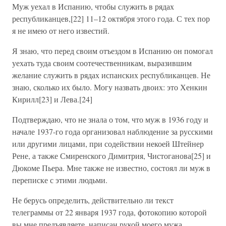
Муж уехал в Испанию, чтобы служить в рядах
республиканцев,[22] 11–12 октября этого года. С тех пор
я не имею от него известий.
Я знаю, что перед своим отъездом в Испанию он помогал
уехать туда своим соотечественникам, выразившим
желание служить в рядах испанских республиканцев. Не
знаю, сколько их было. Могу назвать двоих: это Хенкин
Кирилл[23] и Лева.[24]
Подтверждаю, что не знала о том, что муж в 1936 году и
начале 1937-го года организовал наблюдение за русскими
или другими лицами, при содействии некоей Штейнер
Рене, а также Смиренского Димитрия, Чистоганова[25] и
Дюкоме Пьера. Мне также не известно, состоял ли муж в
переписке с этими людьми.
Не берусь определить, действительно ли текст
телеграммы от 22 января 1937 года, фотокопию которой
вы мне предъявляете, написан рукой моего мужа.