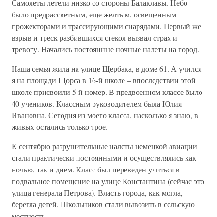
Самолеты летели низко со стороны Балаклавы. Небо
было предрассветным, еще желтым, освещенным
прожекторами и трассирующими снарядами. Первый же
взрыв и треск разбившихся стекол вызвал страх и
тревогу. Начались постоянные ночные налеты на город.
Наша семья жила на улице Щербака, в доме 61. А учился
я на площади Щорса в 16-й школе – впоследствии этой
школе присвоили 5-й номер. В предвоенном классе было
40 учеников. Классным руководителем была Юлия
Ивановна. Сегодня из моего класса, насколько я знаю, в
живых остались только трое.
К сентябрю разрушительные налеты немецкой авиации
стали практически постоянными и осуществлялись как
ночью, так и днем. Класс был переведен учиться в
подвальное помещение на улице Константина (сейчас это
улица генерала Петрова). Власть города, как могла,
берегла детей. Школьников стали вывозить в сельскую
местность.