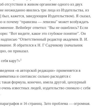
 об отсутствии в живом организме одного из двух
е неожиданно явились три лица из Издательства, из
 был, кажется, заведующим Издательством). Я сказал,
ло и почему “правизна — левизна” может возбуждать
сомнение. Вейнберг ответил: “Вы не ошиблись? Если
оворю: “Вот видите, какое это глубокое понятие”. Он
с надписью “Ответственный редактор академик В. И.
имание. Я обратился к Н. Г Садчикову (начальник
дно, он приказал.
1
 себя кару?»
ведения «в авторской редакции» применяется в
рамматика и синтаксис сильно расходятся с
 такая формула, конечно, имела другой, цензурный
 очень известных людей, издательство снимало с себя
.
 параграфов и 16 страниц. Зато проблема — огромная.