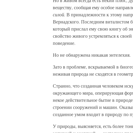
Но в живом всегда есть некий плюс, д
веществу, сообщая ему особое направ
силой.
В принадлежности к этому нап
Вернадского. Последним виталистом б
который прислал ему свою книгу об э
свойство живого устремляться к своей
поведение.
Но не обнаружена никакая энтелехия.
Зато в проблеме, вскрываемой в биоге
неживая природа не сходятся в геомет
Странно, что созданная человеком ис
окружающего мира, оперирующая форм
некое действительное бытие в природе,
строении сооружений и машин. Оказыва
созданное умом входит в природу по 
У природы, выясняется, есть более то