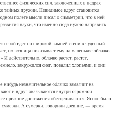
твеннее физических сил, заключенных в недрах
ске тайных пружин. Невидимое вдруг становится
одном полете мысли писал о симметрии, что в ней
 развития науки, что именно сюда нужно направить
» герой едет по широкой зимней степи в чудесный
яет, но возница показывает ему на маленькое облачко
!» И действительно, облачко растет, растет,
темнело, закружился снег, повалил хлопьями, и они
е-нибудь незначительное облачко замаячит на
ивают и вдруг оказываются внутри огромной
 все прежние достижения обесцениваются. Ясное было
в сумерки. А сумерки, говорили древние, — время