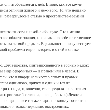
н опять обращается к ней. Видно, как все круче
езном отличии живого и неживого. То, что недавно
, развернулось в статью о пространстве-времени
нельзя отнести к какой-либо науке. Это именно
 все области знания, как и само по себе естественное
отыскать свой предмет. В реальности оно существует в
дой проблемы еще и история, и о ней в статье
го. Для вещества, синтезированного в горных недрах
ком виде оформиться — в правом или в левом. В
ли, что в кварце количество левых и правых
става одинаково, причем в одних и тех же
три (!) года, и, конечно, ее опередила аналогичная
актеристике бестолочи, а не проблемы.) Левое и
 и кварц — все тот же кварц, поскольку состоит из
инаково, только зеркально выстроенных.