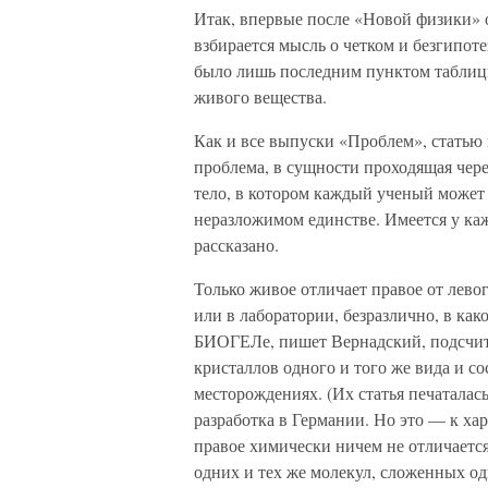
Итак, впервые после «Новой физики» о
взбирается мысль о четком и безгипот
было лишь последним пунктом таблицы
живого вещества.
Как и все выпуски «Проблем», статью 
проблема, в сущности проходящая через
тело, в котором каждый ученый может 
неразложимом единстве. Имеется у каж
рассказано.
Только живое отличает правое от лево
или в лаборатории, безразлично, в ка
БИОГЕЛе, пишет Вернадский, подсчита
кристаллов одного и того же вида и со
месторождениях. (Их статья печаталась 
разработка в Германии. Но это — к хар
правое химически ничем не отличается,
одних и тех же молекул, сложенных од