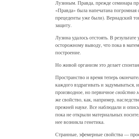
Лузиным. Правда, прежде семинара при
«Правда» была напечатана погромная с
прецеденты уже были). Вернадский тог
защиту.
Лузина удалось отстоять. В результат
осторожному выводу, что пока в матем
построение.
Но живой организм это делает спонтан
Пространство и время теперь окончат
каждого вздрагивать и задумываться, 
производное, но первичное
свойство м
же свойство, как, например, наследст
прежней науке. Все наблюдали и описыв
пока не открыли материальных носител
нее возникла генетика.
Странные, эфемерные свойства — прос