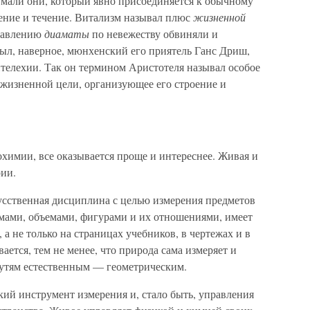
умали они, который явно присоединяется к обычному
ление и течение. Витализм называл плюс
жизненной
равлению
диаматы
по невежеству обвиняли и
ыл, наверное, мюнхенский его приятель Ганс Дриш,
нтелехии. Так он термином Аристотеля называл особое
 жизненной цели, организующее его строение и
охимии, все оказывается проще и интереснее. Живая и
рии.
кусственная дисциплина с целью измерения предметов
ами, объемами, фигурами и их отношениями, имеет
 а не только на страницах учебников, в чертежах и в
ется, тем не менее, что природа сама измеряет и
путям естественным — геометрическим.
нкий инструмент измерения и, стало быть, управления