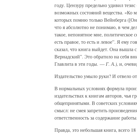
году. Цензуру предельно удивил тезис
возможных состояний вещества. «Ко мн
которых помню только Вейнберга ([Он]
что я абсолютно не понимаю, в чем де
такое, непонятное мне, политическое 
есть правое, то есть и левое”. Я ему г
сказал, что книга выйдет. Она вышла 
Вернадский”. Это обратило на себя вн
Главлита в эти годы. —
Г. А.),
и, очеви
Издательство умыло руки? И отвело от
В нормальных условиях формула произ
издательствах к книгам авторов, чья г
общепринятыми. В советских условиях
смысл: не смея запретить произведения
ответственность за содержание работы
Правда, это небольшая книга, всего 18