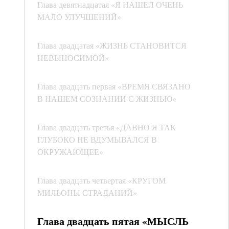
Глава девятнадцатая «Я НАШЕЛ ОЧЕНЬ
МАЛО УЛУЧШЕНИЙ»
Глава двадцатая «ЖИЗНЬ СТАНОВИТСЯ
НЕВЫНОСИМОЙ»
Глава двадцать первая «ВРЕМЯ СВЯЗАНО
В НАШЕМ СОЗНАНИИ С ЖИЗНЬЮ»
Глава двадцать третья «ДАВНО Я ТАК
ГЛУБОКО НЕ ВДУМЫВАЛСЯ В
ОКРУЖАЮЩЕЕ»
Глава двадцать четвертая «КРУГОМ
МИЛЬОНЫ СТРАДАНИЙ»
Глава двадцать пятая «МЫСЛЬ