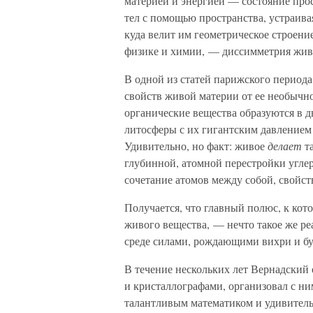
материей и энергией — состояние про
тел с помощью пространства, устраива
куда велит им геометрическое строени
физике и химии, — диссимметрия жив
В одной из статей парижского периода
свойств живой материи от ее необычно
органические вещества образуются в д
литосферы с их гигантским давлением
Удивительно, но факт: живое
делает
та
глубинной, атомной перестройки углер
сочетание атомов между собой, свойст
Получается, что главный полюс, к кот
живого вещества, — нечто такое же ре
среде силами, рождающими вихри и бур
В течение нескольких лет Вернадский
и кристаллографами, организовал с н
талантливым математиком и удивител