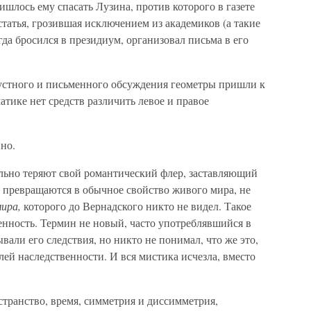
шлось ему спасать Лузина, против которого в газете
татья, грозившая исключением из академиков (а такие
да бросился в президиум, организовал письма в его
е устного и письменного обсуждения геометры пришли к
атике нет средств различить левое и правое
но.
ельно теряют свой романтический флер, заставляющий
и превращаются в обычное свойство живого мира, не
ира,
которого до Вернадского никто не видел. Такое
венность. Термин не новый, часто употреблявшийся в
али его следствия, но никто не понимал, что же это,
ей наследственности. И вся мистика исчезла, вместо
транство, время, симметрия и диссимметрия,