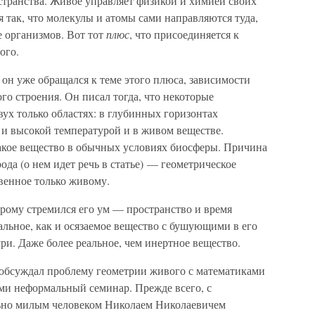
странства. Живое управляет физикой и химией своих
я так, что молекулы и атомы сами направляются туда,
е организмов. Вот тот
плюс
, что присоединяется к
ого.
 он уже обращался к теме этого плюса, зависимости
го строения. Он писал тогда, что некоторые
вух только областях: в глубинных горизонтах
 и высокой температурой и в живом веществе.
кое вещество в обычных условиях биосферы. Причина
ода (о нем идет речь в статье) — геометрическое
венное только живому.
орому стремился его ум — пространство и время
альное, как и осязаемое вещество с бушующими в его
и. Даже более реальное, чем инертное вещество.
 обсуждал проблему геометрии живого с математиками
ими неформальный семинар. Прежде всего, с
ьно милым человеком Николаем Николаевичем