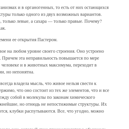
анизмах и в органогенных, то есть от них остающихся
ктуры только одного из двух возможных вариантов.
 только левые, а сахара — только правые. Почему?
ак.
емени ее открытия Пастером.
вое на любом уровне своего строения. Оно устроено
. Причем эта неправильность повышается по мере
 человеке и в животных максимума, переходит в
и, но непонятна.
егда владела мысль, что живое нельзя свести к
ржимо, что оно состоит из тех же элементов, что и все
ежду собой в молекулы по законам химического
ожнейшие, но отнюдь не непостижимые структуры. Их
тся, клубки распутываются. Все, что угодно, можно