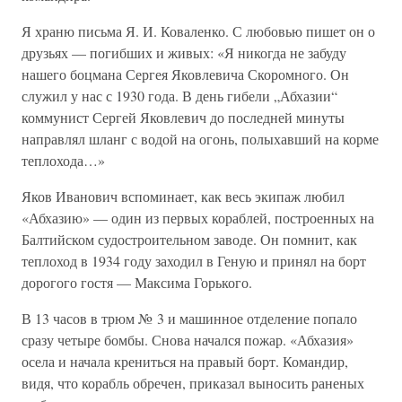
Я храню письма Я. И. Коваленко. С любовью пишет он о
друзьях — погибших и живых: «Я никогда не забуду
нашего боцмана Сергея Яковлевича Скоромного. Он
служил у нас с 1930 года. В день гибели „Абхазии“
коммунист Сергей Яковлевич до последней минуты
направлял шланг с водой на огонь, полыхавший на корме
теплохода…»
Яков Иванович вспоминает, как весь экипаж любил
«Абхазию» — один из первых кораблей, построенных на
Балтийском судостроительном заводе. Он помнит, как
теплоход в 1934 году заходил в Геную и принял на борт
дорогого гостя — Максима Горького.
В 13 часов в трюм № 3 и машинное отделение попало
сразу четыре бомбы. Снова начался пожар. «Абхазия»
осела и начала крениться на правый борт. Командир,
видя, что корабль обречен, приказал выносить раненых