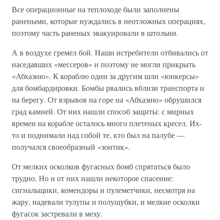
Все операционные на теплоходе были заполнены
ранеными, которые нуждались в неотложных операциях,
поэтому часть раненых эвакуировали в штольни.
А в воздухе гремел бой. Наши истребители отбивались от
наседавших «мессеров» и поэтому не могли прикрыть
«Абхазию». К кораблю один за другим шли «юнкерсы»
для бомбардировки. Бомбы рвались вблизи транспорта и
на берегу. От взрывов на горе на «Абхазию» обрушился
град камней. От них нашли способ защиты: с мирных
времен на корабле осталось много плетеных кресел. Их-
то и поднимали над собой те, кто был на палубе —
получался своеобразный «зонтик».
От мелких осколков фугасных бомб спрятаться было
трудно. Но и от них нашли некоторое спасение:
сигнальщики, комендоры и пулеметчики, несмотря на
жару, надевали тулупы и полушубки, и мелкие осколки
фугасок застревали в меху.