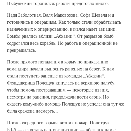
Цыбульский торопился: работы предстояло много.
Надя Заболотная, Валя Маковозова, Софа Шевеля и я
готовились к операциям. Как только стали обрабатывать
назначенных к оперированию, начался налет авиации.
Бомбы рвались вблизи „Абхазии“. От разрывов бомб
содрогался весь корабль. Но работа в операционной не
прекращалась.
После прямого попадания в корму по приказанию
командира начали выносить раненых на берег. К нам
стали поступать раненые из команды „Абхазии“.
Фельдшерица Полещук кинулась на верхнюю палубу,
чтобы помочь пострадавшим — некоторые из них,
несмотря на ранения, продолжали вести огонь. Но
оказать кому-либо помощь Полещук не успела: она тут же
была сражена насмерть…
После очередного взрыва возник пожар. Политрук
БЧ-5 — секретарь парторганизации — вбежал к нам с