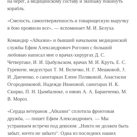
на берег, а медицинскому составу и экипажу покинуть
корабль.
«Смелость, самоотверженность и товарищескую выручку
в бою проявили все», — вспоминает М. И. Белуха.
Командир «Абхазии» и бывший начальник медицинской
службы Ефим Александрович Рогозин с большой
любовью написал мне о врачах-хирургах Д. С.
Четвертаке, И. И. Цыбульском, врачах М. И. Круть, Е. С.
Гуревиче, медсестрах Т. М. Величко, Н. Г. Мешковой, 3.
И. Данченко, о санитарках Елене Поляковой, Анастасии
Огородниковой, Надежде Ивановой, санитарах Н. К.
Скирко, П. Н. Цымбалюке, о нянях А. А. Баранченко, М.
В. Мороз.
«Сердца ветеранов „Абхазии“ сплотила фронтовая
дружба, — пишет Ефим Александрович. — Мы
устраиваем встречи под девизом: „Никто не должен быть
забыт, ничто не забыто“. Одна из последних наших