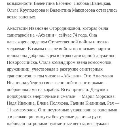
возможности Валентина Бабенко, Любовь Шапецкая,
Ольга Круподерова и Валентина Маковозова оставались
возле раненых.
Анастасии Ивановне Огородниковой, которая была
санитаркой на «Абхазии», сейчас 74 года. Она
награждена орденом Отечественной войны и пятью
медалями. В самом начале войны по призыву партии
пошла она добровольцем в отряд санитарной дружины
Новороссийска. Стала командиром звена комсомолок-
дружинниц, участвовала в разгрузке санитарных
транспортов, в том числе и «Абхазии». Это Анастасия
Ивановна убедила свое звено пойти санитарками-
добровольцами на корабль. Всех приняли. Девушки
подобрались энергичные и смелые — Мария Морозова,
Надя Ивакина, Елена Полякова, Галина Килинная, Рая —
11 комсомолок. Они неутомимо ухаживали за ранеными,
а в решающие минуты боя умелые девичьи руки
набивали патронами пулеметные ленты, выгружали