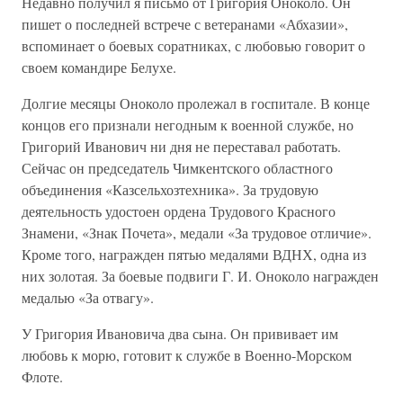
Недавно получил я письмо от Григория Оноколо. Он
пишет о последней встрече с ветеранами «Абхазии»,
вспоминает о боевых соратниках, с любовью говорит о
своем командире Белухе.
Долгие месяцы Оноколо пролежал в госпитале. В конце
концов его признали негодным к военной службе, но
Григорий Иванович ни дня не переставал работать.
Сейчас он председатель Чимкентского областного
объединения «Казсельхозтехника». За трудовую
деятельность удостоен ордена Трудового Красного
Знамени, «Знак Почета», медали «За трудовое отличие».
Кроме того, награжден пятью медалями ВДНХ, одна из
них золотая. За боевые подвиги Г. И. Оноколо награжден
медалью «За отвагу».
У Григория Ивановича два сына. Он прививает им
любовь к морю, готовит к службе в Военно-Морском
Флоте.