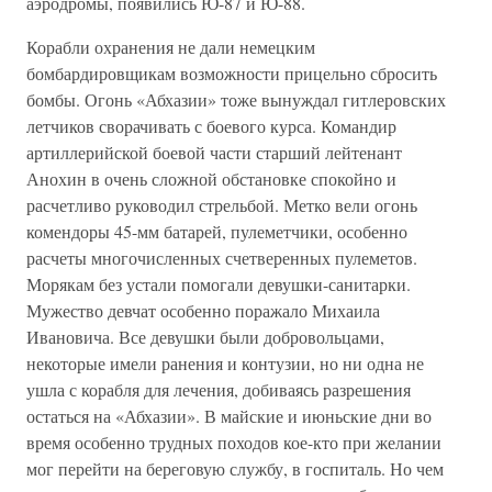
аэродромы, появились Ю-87 и Ю-88.
Корабли охранения не дали немецким
бомбардировщикам возможности прицельно сбросить
бомбы. Огонь «Абхазии» тоже вынуждал гитлеровских
летчиков сворачивать с боевого курса. Командир
артиллерийской боевой части старший лейтенант
Анохин в очень сложной обстановке спокойно и
расчетливо руководил стрельбой. Метко вели огонь
комендоры 45-мм батарей, пулеметчики, особенно
расчеты многочисленных счетверенных пулеметов.
Морякам без устали помогали девушки-санитарки.
Мужество девчат особенно поражало Михаила
Ивановича. Все девушки были добровольцами,
некоторые имели ранения и контузии, но ни одна не
ушла с корабля для лечения, добиваясь разрешения
остаться на «Абхазии». В майские и июньские дни во
время особенно трудных походов кое-кто при желании
мог перейти на береговую службу, в госпиталь. Но чем