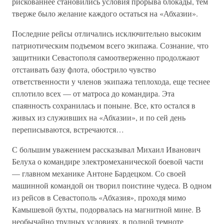
рискованнее становились условия прорыва блокады, тем
тверже было желание каждого остаться на «Абхазии».
Последние рейсы отличались исключительно высоким
патриотическим подъемом всего экипажа. Сознание, что
защитники Севастополя самоотверженно продолжают
отстаивать базу флота, обострило чувство
ответственности у членов экипажа теплохода, еще теснее
сплотило всех — от матроса до командира. Эта
спаянность сохранилась и поныне. Все, кто остался в
живых из служивших на «Абхазии», и по сей день
переписываются, встречаются…
С большим уважением рассказывал Михаил Иванович
Белуха о командире электромеханической боевой части
— главном механике Антоне Бардецком. Со своей
машинной командой он творил поистине чудеса. В одном
из рейсов в Севастополь «Абхазия», проходя мимо
Камышевой бухты, подорвалась на магнитной мине. В
необычайно трудных условиях, в полной темноте