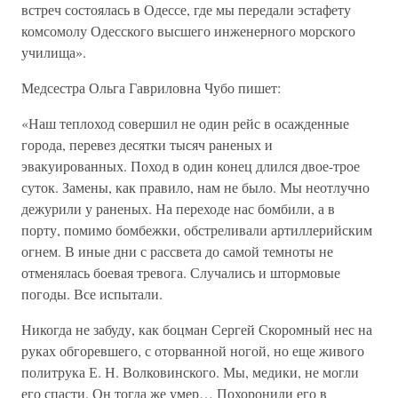
встреч состоялась в Одессе, где мы передали эстафету
комсомолу Одесского высшего инженерного морского
училища».
Медсестра Ольга Гавриловна Чубо пишет:
«Наш теплоход совершил не один рейс в осажденные
города, перевез десятки тысяч раненых и
эвакуированных. Поход в один конец длился двое-трое
суток. Замены, как правило, нам не было. Мы неотлучно
дежурили у раненых. На переходе нас бомбили, а в
порту, помимо бомбежки, обстреливали артиллерийским
огнем. В иные дни с рассвета до самой темноты не
отменялась боевая тревога. Случались и штормовые
погоды. Все испытали.
Никогда не забуду, как боцман Сергей Скоромный нес на
руках обгоревшего, с оторванной ногой, но еще живого
политрука Е. Н. Волковинского. Мы, медики, не могли
его спасти. Он тогда же умер… Похоронили его в