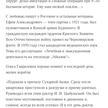
хирург: делал ампутации и сложные операции при 9–10-
балльном шторме. Ему наш низкий поклон…»
С любовью пишут о Рогозине и остальные ветераны.
Ефим Александрович — член партии с 1921 года, был
пулеметчиком в Конной армии Буденного. В
гражданскую награжден орденом Красного Знамени.
Всю Отечественную войну провел на Черноморском
флоте. В 1950 году стал кандидатом медицинских наук.
Тема его диссертации: «Лечебная и эвакуационная
деятельность на теплоходе „Абхазия“».
Ольга Гавриловна хорошо помнит и последний день
жизни корабля:
«Подошли к причалу Сухарной балки. Сразу после
швартовки приступили к разгрузке и приему раненых.
Руководил всем этим доктор И. И. Цыбульский. Он был
поистине неутомимый, постоянно в движении и,
главное, всегда во всем успевал. И в тот день доктор