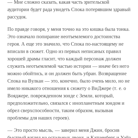
— Мне сложно сказать, какая часть зрительской
аудитории будет рада увидеть Спока потерявшим здравый
рассудок.
По правде говоря, у меня точно на это кишка была тонка.
Это означало попирание неотъемлемого достоинства
героя. А еще это значило, что Спока по-настоящему не
вписали в сюжет. Одно из первых неписаных правил
хорошей драмы гласит, что каждый персонаж должен
служить неотъемлемой частью истории — иначе без него
можно обойтись, и он должен быть убран. Возвращение
Спока на Вулкан — это, конечно, было очень мило, но не
имело никакого отношения к сюжету о ВиДжере (т. е. о
Вояджере, поврежденном зонде с Земли, который,
предположительно, связался с инопланетным зондом и
обрел сверхспособности, таким образом, вызывая
проблемы для наших героев).
— Это просто мысль, — заверил меня Джин, бросив
быстрый взгляд на остальных двоих, и Катценберг и Уайз