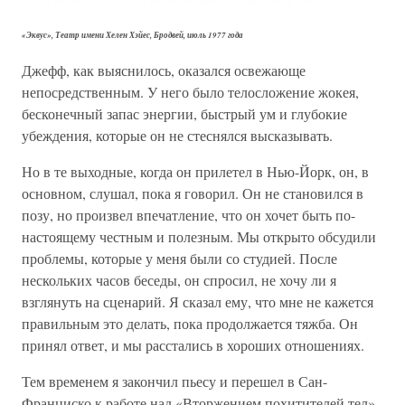
«Эквус», Театр имени Хелен Хэйес, Бродвей, июль 1977 года
Джефф, как выяснилось, оказался освежающе
непосредственным. У него было телосложение жокея,
бесконечный запас энергии, быстрый ум и глубокие
убеждения, которые он не стеснялся высказывать.
Но в те выходные, когда он прилетел в Нью-Йорк, он, в
основном, слушал, пока я говорил. Он не становился в
позу, но произвел впечатление, что он хочет быть по-
настоящему честным и полезным. Мы открыто обсудили
проблемы, которые у меня были со студией. После
нескольких часов беседы, он спросил, не хочу ли я
взглянуть на сценарий. Я сказал ему, что мне не кажется
правильным это делать, пока продолжается тяжба. Он
принял ответ, и мы расстались в хороших отношениях.
Тем временем я закончил пьесу и перешел в Сан-
Франциско к работе над «Вторжением похитителей тел»,