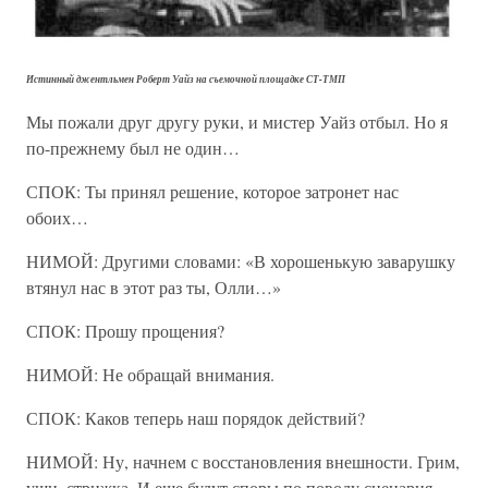
Истинный джентльмен Роберт Уайз на съемочной площадке СТ-ТМП
Мы пожали друг другу руки, и мистер Уайз отбыл. Но я
по-прежнему был не один…
СПОК: Ты принял решение, которое затронет нас
обоих…
НИМОЙ: Другими словами: «В хорошенькую заварушку
втянул нас в этот раз ты, Олли…»
СПОК: Прошу прощения?
НИМОЙ: Не обращай внимания.
СПОК: Каков теперь наш порядок действий?
НИМОЙ: Ну, начнем с восстановления внешности. Грим,
уши, стрижка. И еще будут споры по поводу сценария…