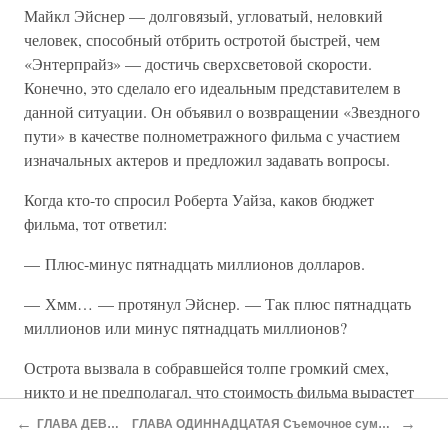
Майкл Эйснер — долговязый, угловатый, неловкий
человек, способный отбрить остротой быстрей, чем
«Энтерпрайз» — достичь сверхсветовой скорости.
Конечно, это сделало его идеальным представителем в
данной ситуации. Он объявил о возвращении «Звездного
пути» в качестве полнометражного фильма с участием
изначальных актеров и предложил задавать вопросы.
Когда кто-то спросил Роберта Уайза, каков бюджет
фильма, тот ответил:
— Плюс-минус пятнадцать миллионов долларов.
— Хмм… — протянул Эйснер. — Так плюс пятнадцать
миллионов или минус пятнадцать миллионов?
Острота вызвала в собравшейся толпе громкий смех,
никто и не предполагал, что стоимость фильма вырастет
до 45 миллионов!
←
→
ГЛАВА ДЕВЯТАЯ Кризис личности
ГЛАВА ОДИННАДЦАТАЯ Съемочное сумасшествие, или Если сегодня вторник, то это должен быть Пекин