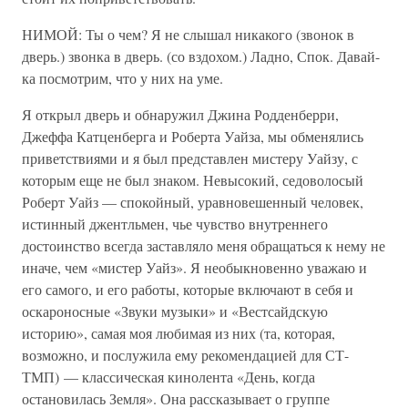
НИМОЙ: Ты о чем? Я не слышал никакого (звонок в
дверь.) звонка в дверь. (со вздохом.) Ладно, Спок. Давай-
ка посмотрим, что у них на уме.
Я открыл дверь и обнаружил Джина Родденберри,
Джеффа Катценберга и Роберта Уайза, мы обменялись
приветствиями и я был представлен мистеру Уайзу, с
которым еще не был знаком. Невысокий, седоволосый
Роберт Уайз — спокойный, уравновешенный человек,
истинный джентльмен, чье чувство внутреннего
достоинство всегда заставляло меня обращаться к нему не
иначе, чем «мистер Уайз». Я необыкновенно уважаю и
его самого, и его работы, которые включают в себя и
оскароносные «Звуки музыки» и «Вестсайдскую
историю», самая моя любимая из них (та, которая,
возможно, и послужила ему рекомендацией для СТ-
ТМП) — классическая кинолента «День, когда
остановилась Земля». Она рассказывает о группе