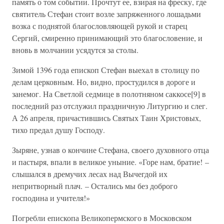
память о том событии. Прочтут ее, взирая на фреску, где
святитель Стефан стоит возле запряженного лошадьми
возка с поднятой благословляющей рукой и старец
Сергий, смиренно принимающий это благословение, и
вновь в молчании усядутся за столы.
Зимой 1396 года епископ Стефан выехал в столицу по
делам церковным. Но, видно, простудился в дороге и
занемог. На Светлой седмице в полотняном саккосе[9] в
последний раз отслужил праздничную Литургию и слег.
А 26 апреля, причастившись Святых Таин Христовых,
тихо предал душу Господу.
Зыряне, узнав о кончине Стефана, своего духовного отца
и пастыря, впали в великое уныние. «Горе нам, братие! –
слышался в дремучих лесах над Вычегдой их
непритворный плач. – Остались мы без доброго
господина и учителя!»
Погребли епископа Великопермского в Московском