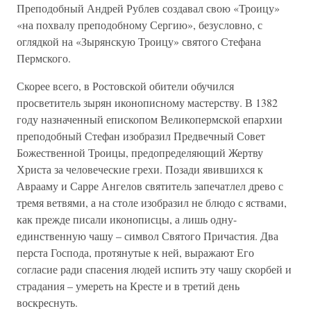
Преподобный Андрей Рублев создавал свою «Троицу»
«на похвалу преподобному Сергию», безусловно, с
оглядкой на «Зырянскую Троицу» святого Стефана
Пермского.
Скорее всего, в Ростовской обители обучился
просветитель зырян иконописному мастерству. В 1382
году назначенный епископом Великопермской епархии
преподобный Стефан изобразил Предвечный Совет
Божественной Троицы, предопределяющий Жертву
Христа за человеческие грехи. Позади явившихся к
Аврааму и Сарре Ангелов святитель запечатлел древо с
тремя ветвями, а на столе изобразил не блюдо с яствами,
как прежде писали иконописцы, а лишь одну-
единственную чашу – символ Святого Причастия. Два
перста Господа, протянутые к ней, выражают Его
согласие ради спасения людей испить эту чашу скорбей и
страдания – умереть на Кресте и в третий день
воскреснуть.