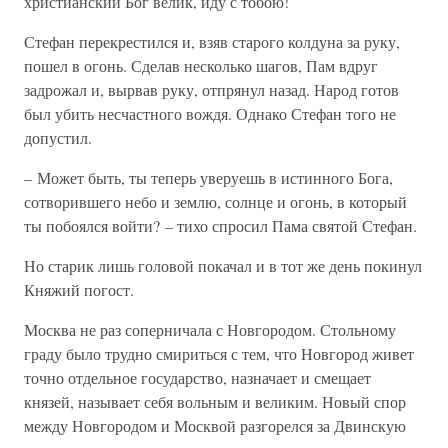
христианский Бог велик, иду с тобою!
Стефан перекрестился и, взяв старого колдуна за руку,
пошел в огонь. Сделав несколько шагов, Пам вдруг
задрожал и, вырвав руку, отпрянул назад. Народ готов
был убить несчастного вождя. Однако Стефан того не
допустил.
– Может быть, ты теперь уверуешь в истинного Бога,
сотворившего небо и землю, солнце и огонь, в который
ты побоялся войти? – тихо спросил Пама святой Стефан.
Но старик лишь головой покачал и в тот же день покинул
Княжий погост.
Москва не раз соперничала с Новгородом. Стольному
граду было трудно смириться с тем, что Новгород живет
точно отдельное государство, назначает и смещает
князей, называет себя вольным и великим. Новый спор
между Новгородом и Москвой разгорелся за Двинскую