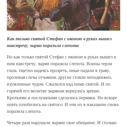
Как только святой Стефан с иконою в руках вышел
навстречу, зырян поразила слепота
Но как только святой Стефан с иконою в руках вышел к
ним навстречу, зырян поразила слепота. Воины терли
глаза, тщетно надеясь прозреть, иные падали в траву,
проливая слезы отчаяния, другие стояли неподвижно,
изумленные чудом. Сжалился над ними святой. И по
горячей его молитве зырянам вернулось зрение.
Кроткими и послушными сделались пермяки. Но вскоре
опять озлобились на святого. И очи их в наказание снова
поразила слепота.
Четыре раза нарушали зыряне свое обещание. И столько