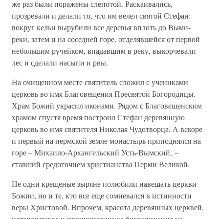
же раз были поражены слепотой. Раскаивались,
прозревали и делали то, что им велел святой Стефан:
вокруг кельи вырубили все деревья вплоть до Выми-
реки, затем и на соседней горе, отделявшейся от первой
небольшим ручейком, впадавшим в реку, выкорчевали
лес и сделали насыпи и рвы.
На очищенном месте святитель сложил с учениками
церковь во имя Благовещения Пресвятой Богородицы.
Храм Божий украсил иконами. Рядом с Благовещенским
храмом спустя время построил Стефан деревянную
церковь во имя святителя Николая Чудотворца. А вскоре
и первый на пермской земле монастырь приподнялся на
горе – Михаило-Архангельский Усть-Вымский, –
ставший средоточием христианства Перми Великой.
Не одни крещеные зыряне полюбили навещать церкви
Божии, но и те, кто все еще сомневался в истинности
веры Христовой. Впрочем, красота деревянных церквей,
неторопливое и проникновенное богослужение на