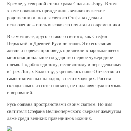
Кремле, у северной стены храма Спаса-на-Бору. В том
храме покоились прежде лишь великокняжеские
родственники, но для святого Стефана сделали
исключение – столь высоко его почитали современники.
В самом деле, другого такого святого, как Стефан
Пермский, в Древней Руси не знали. Это его святая
жизнь и горячая проповедь привлекли в зарождавшееся
многонациональное государство первое чужеродное
племя. Подобно единому, неслиянному и нераздельному
в Трех Лицах Божеству, укреплялось наше Отечество из
самостоятельных народов, в него входящих. Россия
складывалась из сотен племен, не подавляя чужого языка
и верований.
Русь обязана пространствами своим святым. Но имя
святителя Стефана Великопермского сверкает жемчугом
даже среди великих праведников Божиих.