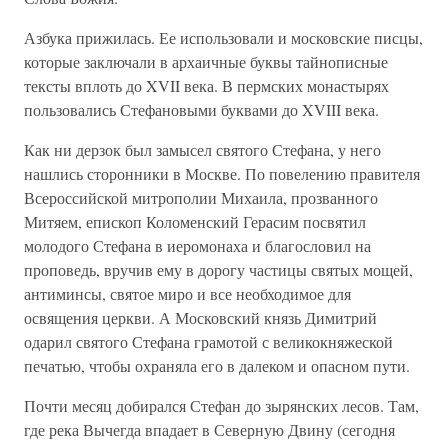
Азбука прижилась. Ее использовали и московские писцы,
которые заключали в архаичные буквы тайнописные
тексты вплоть до XVII века. В пермских монастырях
пользовались Стефановыми буквами до XVIII века.
Как ни дерзок был замысел святого Стефана, у него
нашлись сторонники в Москве. По повелению правителя
Всероссийской митрополии Михаила, прозванного
Митяем, епископ Коломенский Герасим посвятил
молодого Стефана в иеромонаха и благословил на
проповедь, вручив ему в дорогу частицы святых мощей,
антиминсы, святое миро и все необходимое для
освящения церкви. А Московский князь Димитрий
одарил святого Стефана грамотой с великокняжеской
печатью, чтобы охраняла его в далеком и опасном пути.
Почти месяц добирался Стефан до зырянских лесов. Там,
где река Вычегда впадает в Северную Двину (сегодня