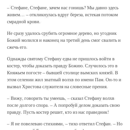
– Стефане, Стефане, зачем нас гонишь? Мы давно здесь
живем… – откликнулась вдруг береза, истекая потоком
смрадной крови.
Не сразу удалось срубить огромное дерево, но угодник
Божий молился и наконец на третий день смог свалить и
сжечь его.
Однажды святому Стефану едва не пришлось войти в
костер, чтобы доказать правду Божию. Случилось это в
Княжьем погосте – бывшей столице вымских князей. В
этом селении жил знатный волхв по имени Пам. Он-то и
вызвал Христова служителя на словесные прения.
– Вижу, говорить ты умеешь, – сказал Стефану волхв
после долгого спора. – А попробуй делом доказать свою
правду. Пусть костер решит, кто из нас праведник!
– Я не повелеваю стихиями, – тихо ответил Стефан. – Но