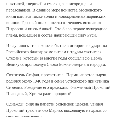
и вятичей, тверичей и смолян, звенигородцев и
переяславцев. В славное море воинства Московского
князя влилась также волна и новокрещеных зырянских
воинов. Грозный полк в шестьсот человек возглавил
Пыросский князь Аликей. Это было первое чужеродное
племя, вошедшее в состав набирающей силу Руси.
И случилось это важное событие в истории государства
Российского благодаря молитвам и трудам святителя
Стефана, который за многие годы обошел всю Пермь
Великую, проповедуя Слово Божие северным народам.
Святитель Стефан, просветитель Перми, апостол зырян,
родился около 1340 года в семье устюжского причетника
Симеона. Рождение его предсказал блаженный Прокопий
Праведный, Христа ради юродивый.
Однажды, сидя на паперти Успенской церкви, увидел
Прокопий трехлетнюю Марию, выходящую из храма со
своими родителями.