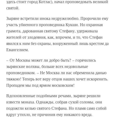
здесь стоит город Котлас), начал проповедовать великий
святой.
Зыряне встретили инока недружелюбно. Пророчили ему
участь убиенного проповедника Кукши. Но охранная
грамота, дарованная святому Стефану, удерживала
жителей от злодеяния, как, впрочем, и то, что Стефан
явился к ним без охраны, вооруженный лишь крестом да
Евангелием.
– От Москвы может ли добро быть? – горячились
зырянские волхвы, больше всех недовольные
проповедником. – Не Москва ли нас обременила данью
тяжкою! Теперь вот веру отцов наших хочет искоренить.
Пропадем мы под ярмом московским!
Вдохновленные подобными речами, зыряне решили
извести монаха. Однажды, собрав сухой соломы, они
подожгли келью святого Стефана. Но пламя само собой
вдруг утихло, не причинив ему никакого вреда.