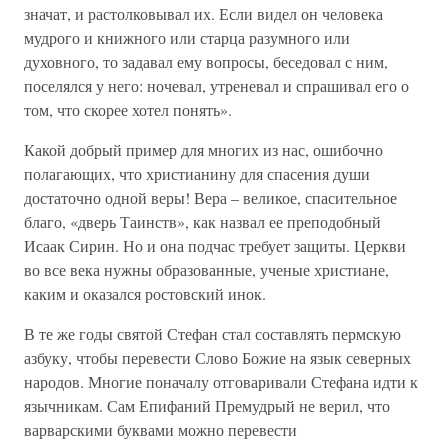
значат, и растолковывал их. Если видел он человека
мудрого и книжного или старца разумного или
духовного, то задавал ему вопросы, беседовал с ним,
поселялся у него: ночевал, утреневал и спрашивал его о
том, что скорее хотел понять».
Какой добрый пример для многих из нас, ошибочно
полагающих, что христианину для спасения души
достаточно одной веры! Вера – великое, спасительное
благо, «дверь Таинств», как назвал ее преподобный
Исаак Сирин. Но и она подчас требует защиты. Церкви
во все века нужны образованные, ученые христиане,
каким и оказался ростовский инок.
В те же годы святой Стефан стал составлять пермскую
азбуку, чтобы перевести Слово Божие на язык северных
народов. Многие поначалу отговаривали Стефана идти к
язычникам. Сам Епифаний Премудрый не верил, что
варварскими буквами можно перевести