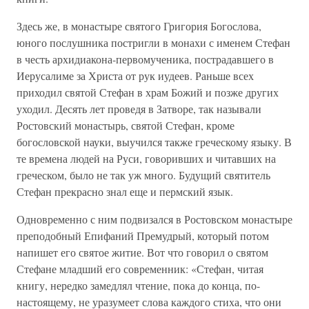
Здесь же, в монастыре святого Григория Богослова,
юного послушника постригли в монахи с именем Стефан
в честь архидиакона-первомученика, пострадавшего в
Иерусалиме за Христа от рук иудеев. Раньше всех
приходил святой Стефан в храм Божий и позже других
уходил. Десять лет проведя в Затворе, так называли
Ростовский монастырь, святой Стефан, кроме
богословской науки, выучился также греческому языку. В
те времена людей на Руси, говоривших и читавших на
греческом, было не так уж много. Будущий святитель
Стефан прекрасно знал еще и пермский язык.
Одновременно с ним подвизался в Ростовском монастыре
преподобный Епифаний Премудрый, который потом
напишет его святое житие. Вот что говорил о святом
Стефане младший его современник: «Стефан, читая
книгу, нередко замедлял чтение, пока до конца, по-
настоящему, не уразумеет слова каждого стиха, что они