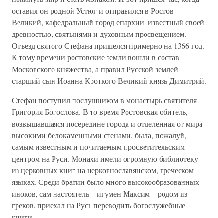
оставил он родной Устюг и отправился в Ростов
Великий, кафедральный город епархии, известный своей
древностью, святынями и духовным просвещением.
Отъезд святого Стефана пришелся примерно на 1366 год.
К тому времени ростовские земли вошли в состав
Московского княжества, а правил Русской землей
старший сын Иоанна Кроткого Великий князь Димитрий.
Стефан поступил послушником в монастырь святителя
Григория Богослова. В то время Ростовская обитель,
возвышавшаяся посередине города и отделенная от мира
высокими белокаменными стенами, была, пожалуй,
самым известным и почитаемым просветительским
центром на Руси. Монахи имели огромную библиотеку
из церковных книг на церковнославянском, греческом
языках. Среди братии было много высокообразованных
иноков, сам настоятель – игумен Максим – родом из
греков, приехал на Русь переводить богослужебные
книги.