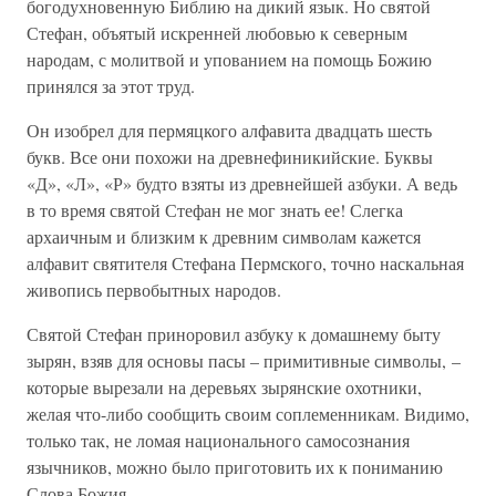
богодухновенную Библию на дикий язык. Но святой
Стефан, объятый искренней любовью к северным
народам, с молитвой и упованием на помощь Божию
принялся за этот труд.
Он изобрел для пермяцкого алфавита двадцать шесть
букв. Все они похожи на древнефиникийские. Буквы
«Д», «Л», «Р» будто взяты из древнейшей азбуки. А ведь
в то время святой Стефан не мог знать ее! Слегка
архаичным и близким к древним символам кажется
алфавит святителя Стефана Пермского, точно наскальная
живопись первобытных народов.
Святой Стефан приноровил азбуку к домашнему быту
зырян, взяв для основы пасы – примитивные символы, –
которые вырезали на деревьях зырянские охотники,
желая что-либо сообщить своим соплеменникам. Видимо,
только так, не ломая национального самосознания
язычников, можно было приготовить их к пониманию
Слова Божия.