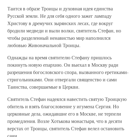
Таится в образе Троицы и духовная идея единства
Русской земли. Не для себя одного зажег лампаду
Христову в дремучих зырянских лесах, где вокруг
бродили медведи и выли волки, святитель Стефан, но
чтобы разделенный ненавистью мир наполнился
любовью Живоначальной Троицы.
Однажды на время святителю Стефану пришлось
покинуть новую епархию. Он выехал в Москву ради
разрешения богословского спора, вызванного еретиками-
стригольниками. Они отвергали священство и сами
Таинства, совершаемые в Церкви.
Святитель Стефан надеялся навестить святую Троицкую
обитель и взять благословение у игумена Сергия. Но
церковные дела, ожидавшие его в Москве, не терпели
промедления. Возле Хотькова монастыря, что в десяти
верстах от Троицы, святитель Стефан велел остановить
сани.