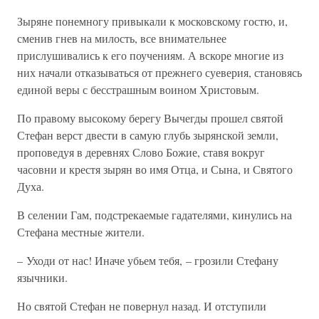
Зыряне понемногу привыкали к московскому гостю, и,
сменив гнев на милость, все внимательнее
прислушивались к его поучениям. А вскоре многие из
них начали отказываться от прежнего суеверия, становясь
единой веры с бесстрашным воином Христовым.
По правому высокому берегу Вычегды прошел святой
Стефан верст двести в самую глубь зырянской земли,
проповедуя в деревнях Слово Божие, ставя вокруг
часовни и крестя зырян во имя Отца, и Сына, и Святого
Духа.
В селении Гам, подстрекаемые гадателями, кинулись на
Стефана местные жители.
– Уходи от нас! Иначе убьем тебя, – грозили Стефану
язычники.
Но святой Стефан не повернул назад. И отступили