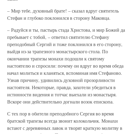
– Мир тебе, духовный брате! – сказал вдруг святитель
Стефан и глубоко поклонился в сторону Маковца.
– Радуйся и ты, пастырь стада Христова, и мир Божий да
пребывает с тобой, – ответил святителю Стефану
преподобный Сергий и тоже поклонился в его сторону,
выйдя из-за трапезного монастырского стола. По
окончании трапезы монахи подошли к святому
настоятелю и спросили: почему он вдруг во время обеда
начал молиться и кланяться, вспоминая имя Стефаново.
Узнав причину, удивились духовной прозорливости
настоятеля. Некоторые, правда, захотели убедиться в
истинности видения и тотчас выехали из монастыря.
Вскоре они действительно догнали возок епископа.
С тех пор в обители преподобного Сергия во время
братской трапезы всегда звонит колокольчик. Монахи
встают с деревянных лавок и творят краткую молитву в