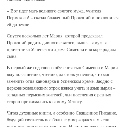
– Вот идет мать великого святого мужа, учителя
Пермского! – сказал блаженный Прокопий и поклонился
ей до земли.
Спустя несколько лет Мария, которой предсказал
Прокопий родить дивного святого, вышла замуж за
причетника Успенского храма Симеона и вскоре родила
сына.
В первый же год своего обучения сын Симеона и Марии
выучился пению, чтению, да столь успешно, что мог
заменить отца-канонарха в Успенском храме. Заодно с
церковнославянским отрок взялся учить и язык зырян –
западных пермских жителей, чьи поселения с разных
сторон прижимались к самому Устюгу.
Читая духовные книги, а особенно Священное Писание,
будущий святитель все больше утверждался в мысли
покинуть мир и стать монахом. И вот пришел час, когда