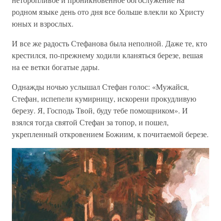
родном языке день ото дня все больше влекли ко Христу
юных и взрослых.
И все же радость Стефанова была неполной. Даже те, кто
крестился, по-прежнему ходили кланяться березе, вешая
на ее ветки богатые дары.
Однажды ночью услышал Стефан голос: «Мужайся,
Стефан, испепели кумирницу, искорени прокудливую
березу. Я, Господь Твой, буду тебе помощником». И
взялся тогда святой Стефан за топор, и пошел,
укрепленный откровением Божиим, к почитаемой березе.