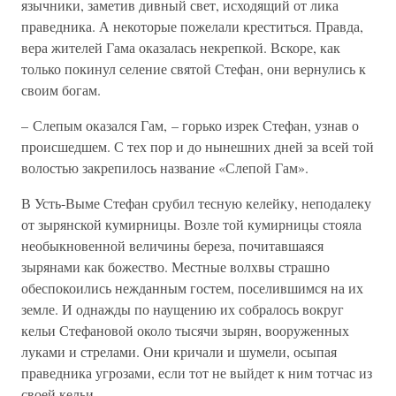
язычники, заметив дивный свет, исходящий от лика
праведника. А некоторые пожелали креститься. Правда,
вера жителей Гама оказалась некрепкой. Вскоре, как
только покинул селение святой Стефан, они вернулись к
своим богам.
– Слепым оказался Гам, – горько изрек Стефан, узнав о
происшедшем. С тех пор и до нынешних дней за всей той
волостью закрепилось название «Слепой Гам».
В Усть-Выме Стефан срубил тесную келейку, неподалеку
от зырянской кумирницы. Возле той кумирницы стояла
необыкновенной величины береза, почитавшаяся
зырянами как божество. Местные волхвы страшно
обеспокоились нежданным гостем, поселившимся на их
земле. И однажды по наущению их собралось вокруг
кельи Стефановой около тысячи зырян, вооруженных
луками и стрелами. Они кричали и шумели, осыпая
праведника угрозами, если тот не выйдет к ним тотчас из
своей кельи.