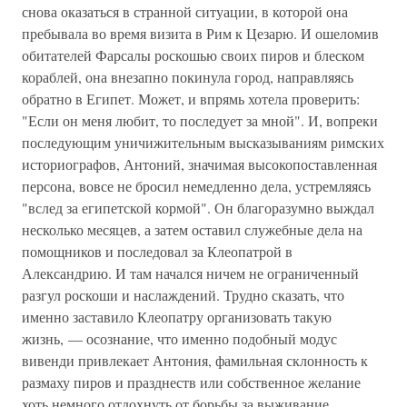
снова оказаться в странной ситуации, в которой она
пребывала во время визита в Рим к Цезарю. И ошеломив
обитателей Фарсалы роскошью своих пиров и блеском
кораблей, она внезапно покинула город, направляясь
обратно в Египет. Может, и впрямь хотела проверить:
"Если он меня любит, то последует за мной". И, вопреки
последующим уничижительным высказываниям римских
историографов, Антоний, значимая высокопоставленная
персона, вовсе не бросил немедленно дела, устремляясь
"вслед за египетской кормой". Он благоразумно выждал
несколько месяцев, а затем оставил служебные дела на
помощников и последовал за Клеопатрой в
Александрию. И там начался ничем не ограниченный
разгул роскоши и наслаждений. Трудно сказать, что
именно заставило Клеопатру организовать такую
жизнь, — осознание, что именно подобный модус
вивенди привлекает Антония, фамильная склонность к
размаху пиров и празднеств или собственное желание
хоть немного отдохнуть от борьбы за выживание,