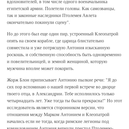
вдохновителей, в том числе одного военачальника
египетской армии. Полетели головы. Как самозванцы,
так и законные наследники Птолемея Авлета
окончательно покинули сцену".
Но до этого был еще один пир, устроенный Клеопатрой
опять на своем корабле, где царица блистательно
совместила и уже потрясшую Антония изысканную
роскошь, и собственную способность быть одновременно
и повелительницей, и земной женщиной, которую
мужчина вполне может покорить.
Жорж Блон приписывает Антонию пылкие речи: "Я до
сих пор вспоминаю о нашей первой встрече во дворце
твоего отца, в Александрии. Тебе исполнилось только
четырнадцать лет. Уже тогда ты была прекрасна!" Но этот
исследователь является сторонником версии, что
отношения между Марком Антонием и Клеопатрой
начались если не тогда, когда римские легионы под
командованием Антония вернули престол Птолемею-