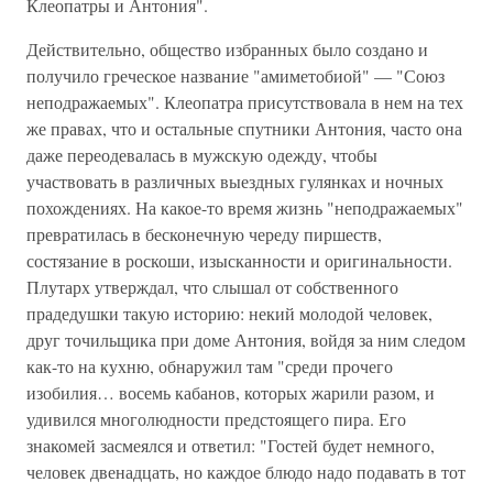
Клеопатры и Антония".
Действительно, общество избранных было создано и
получило греческое название "амиметобиой" — "Союз
неподражаемых". Клеопатра присутствовала в нем на тех
же правах, что и остальные спутники Антония, часто она
даже переодевалась в мужскую одежду, чтобы
участвовать в различных выездных гулянках и ночных
похождениях. На какое-то время жизнь "неподражаемых"
превратилась в бесконечную череду пиршеств,
состязание в роскоши, изысканности и оригинальности.
Плутарх утверждал, что слышал от собственного
прадедушки такую историю: некий молодой человек,
друг точильщика при доме Антония, войдя за ним следом
как-то на кухню, обнаружил там "среди прочего
изобилия… восемь кабанов, которых жарили разом, и
удивился многолюдности предстоящего пира. Его
знакомей засмеялся и ответил: "Гостей будет немного,
человек двенадцать, но каждое блюдо надо подавать в тот