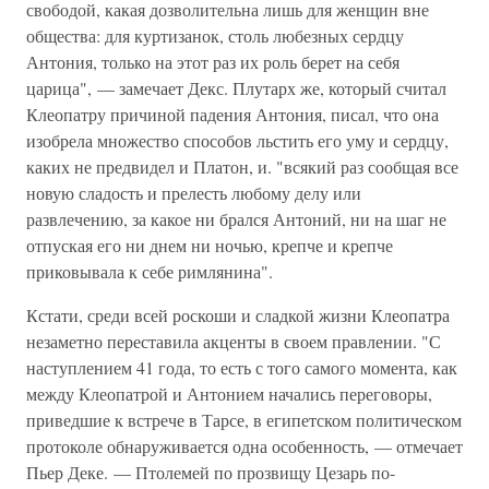
свободой, какая дозволительна лишь для женщин вне
общества: для куртизанок, столь любезных сердцу
Антония, только на этот раз их роль берет на себя
царица", — замечает Декс. Плутарх же, который считал
Клеопатру причиной падения Антония, писал, что она
изобрела множество способов льстить его уму и сердцу,
каких не предвидел и Платон, и. "всякий раз сообщая все
новую сладость и прелесть любому делу или
развлечению, за какое ни брался Антоний, ни на шаг не
отпуская его ни днем ни ночью, крепче и крепче
приковывала к себе римлянина".
Кстати, среди всей роскоши и сладкой жизни Клеопатра
незаметно переставила акценты в своем правлении. "С
наступлением 41 года, то есть с того самого момента, как
между Клеопатрой и Антонием начались переговоры,
приведшие к встрече в Тарсе, в египетском политическом
протоколе обнаруживается одна особенность, — отмечает
Пьер Деке. — Птолемей по прозвищу Цезарь по-