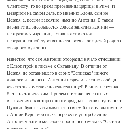
Флейтисту, то во время пребывания царицы в Риме. И
Цезарион на самом деле, по мнению Блона, сын не
Цезаря, а, весьма вероятно, именно Антония. В таком
варианте вырисовывается совсем занятная картина —
неотразимая чаровница, ставшая символом
неограниченной чувственности, всех своих детей родила
от одного мужчины…
Известно, что сам Антоний отобразил начало отношений
с Клеопатрой в письме к Октавиану. В отличие от
Цезаря, не оставившего в своих "Записках" ничего
личного и лишнего, Антоний недвусмысленно сообщил,
что его знакомство с повелительницей Египта перестало
быть платоническим. Причем в тех же непечатных
выражениях, в которых почти двадцать веков спустя поэт
Пушкин будет высказываться о своем близком знакомстве
с Анной Керн, ибо иначе перевести употребленное
Антонием латинское слово просто невозможно: "С этого
времени я… царицу".