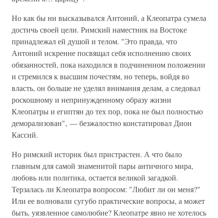
Но как бы ни высказывался Антоний, а Клеопатра сумела
достичь своей цели. Римский наместник на Востоке
принадлежал ей душой и телом. "Это правда, что
Антоний искренне посвящал себя исполнению своих
обязанностей, пока находился в подчиненном положении
и стремился к высшим почестям, но теперь, войдя во
власть, он больше не уделял внимания делам, а следовал
роскошному и непринужденному образу жизни
Клеопатры и египтян до тех пор, пока не был полностью
деморализован", — безжалостно констатировал Дион
Кассий.
Но римский историк был пристрастен. А что было
главным для самой знаменитой пары античного мира,
любовь или политика, остается великой загадкой.
Терзалась ли Клеопатра вопросом: "Любит ли он меня?"
Или ее волновали сугубо практические вопросы, а может
быть, уязвленное самолюбие? Клеопатре явно не хотелось