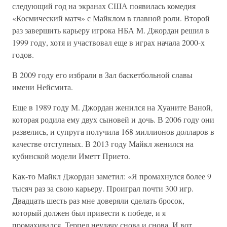
следующий год на экранах США появилась комедия
«Космический матч» с Майклом в главной роли. Второй
раз завершить карьеру игрока НБА М. Джордан решил в
1999 году, хотя и участвовал еще в играх начала 2000-х
годов.
В 2009 году его избрали в Зал баскетбольной славы
имени Нейсмита.
Еще в 1989 году М. Джордан женился на Хуаните Ваной,
которая родила ему двух сыновей и дочь. В 2006 году они
развелись, и супруга получила 168 миллионов долларов в
качестве отступных. В 2013 году Майкл женился на
кубинской модели Иметт Прието.
Как-то Майкл Джордан заметил: «Я промахнулся более 9
тысяч раз за свою карьеру. Проиграл почти 300 игр.
Двадцать шесть раз мне доверяли сделать бросок,
который должен был привести к победе, и я
промахивался. Терпел неудачу снова и снова. И вот