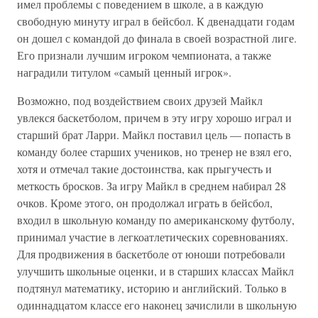
имел проблемы с поведением в школе, а в каждую
свободную минуту играл в бейсбол. К двенадцати годам
он дошел с командой до финала в своей возрастной лиге.
Его признали лучшим игроком чемпионата, а также
наградили титулом «самый ценный игрок».
Возможно, под воздействием своих друзей Майкл
увлекся баскетболом, причем в эту игру хорошо играл и
старший брат Ларри. Майкл поставил цель — попасть в
команду более старших учеников, но тренер не взял его,
хотя и отмечал такие достоинства, как прыгучесть и
меткость бросков. За игру Майкл в среднем набирал 28
очков. Кроме этого, он продолжал играть в бейсбол,
входил в школьную команду по американскому футболу,
принимал участие в легкоатлетических соревнованиях.
Для продвижения в баскетболе от юноши потребовали
улучшить школьные оценки, и в старших классах Майкл
подтянул математику, историю и английский. Только в
одиннадцатом классе его наконец зачислили в школьную