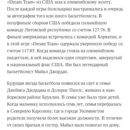
«Dream Team» из США шла к олимпийскому золоту.
После каждой игры болельщики выстраивались в очередь
за автографом того или иного баскетболиста. В
полуфинале сборная США победила сильнейшую
команду Литовской республики со счетом 127:76. В
финале американцы встречались с командой Хорватии, и
в этой игре «Dream Team» одержала уверенную победу со
счетом 117:85. Когда команда стояла на олимпийском
пьедестале, в ней выделялся один спортсмен, завернутый
в национальный флаг США. Им был легендарный
баскетболист Майкл Джордан.
Будущая звезда баскетбола появился на свет в семье
Джеймса Джордана и Долорис Пиплс, живших в нью-
йоркском районе Бруклин. В семье уже было трое детей.
Когда мальчику исполнилось семь лет, семья перебралась
в Северную Каролину, где в городе Уилмингтон
родители получили более высокие должности. В отличие
от своих братьев и сестер, Майкл мало помогал по дому,