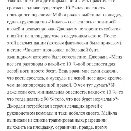
заживление проходит нормально и кость практически
срослась, однако существует 10 %-ная опасность
повторного перелома. Майкл рвался выйти на площадку,
однако руководство «Чикаго» согласилось с позицией
врачей и рекомендовало Джордану не торопить события
и выйти на площадку уже в следующем сезоне. После
этой рекомендации (которая фактически была приказом)
в стане «Чикаго» произошел небольшой бунт,
зачинщиком которого был, естественно, Джордан. «Меня
все эти разговоры о какой-то 10 %-ной опасности для
левой ноги просто бесят. Ведь врачи мне сами сказали,
что кость срослась, а мускулы на левой ноге даже крепче,
чем на неповрежденной правой. О чем тут думать? И
даже если есть минимальная опасность, какие-то 10 %, то
что тогда делать с 90 % того, что все будет нормально?»
Джордан потребовал встречи лечащих врачей с
руководством команды и таки добился своего. Майкла
выписали из списка травмированных, разрешили
выходить на площадку, ограничив, правда, время