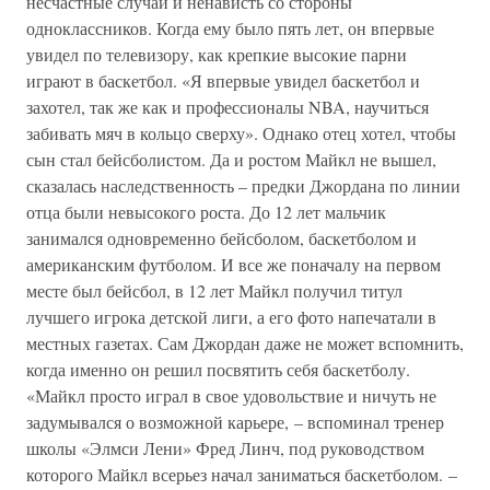
несчастные случаи и ненависть со стороны
одноклассников. Когда ему было пять лет, он впервые
увидел по телевизору, как крепкие высокие парни
играют в баскетбол. «Я впервые увидел баскетбол и
захотел, так же как и профессионалы NBA, научиться
забивать мяч в кольцо сверху». Однако отец хотел, чтобы
сын стал бейсболистом. Да и ростом Майкл не вышел,
сказалась наследственность – предки Джордана по линии
отца были невысокого роста. До 12 лет мальчик
занимался одновременно бейсболом, баскетболом и
американским футболом. И все же поначалу на первом
месте был бейсбол, в 12 лет Майкл получил титул
лучшего игрока детской лиги, а его фото напечатали в
местных газетах. Сам Джордан даже не может вспомнить,
когда именно он решил посвятить себя баскетболу.
«Майкл просто играл в свое удовольствие и ничуть не
задумывался о возможной карьере, – вспоминал тренер
школы «Элмси Лени» Фред Линч, под руководством
которого Майкл всерьез начал заниматься баскетболом. –