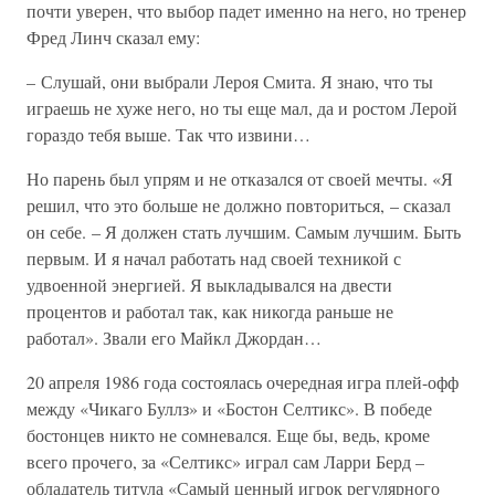
почти уверен, что выбор падет именно на него, но тренер
Фред Линч сказал ему:
– Слушай, они выбрали Лероя Смита. Я знаю, что ты
играешь не хуже него, но ты еще мал, да и ростом Лерой
гораздо тебя выше. Так что извини…
Но парень был упрям и не отказался от своей мечты. «Я
решил, что это больше не должно повториться, – сказал
он себе. – Я должен стать лучшим. Самым лучшим. Быть
первым. И я начал работать над своей техникой с
удвоенной энергией. Я выкладывался на двести
процентов и работал так, как никогда раньше не
работал». Звали его Майкл Джордан…
20 апреля 1986 года состоялась очередная игра плей-офф
между «Чикаго Буллз» и «Бостон Селтикс». В победе
бостонцев никто не сомневался. Еще бы, ведь, кроме
всего прочего, за «Селтикс» играл сам Ларри Берд –
обладатель титула «Самый ценный игрок регулярного