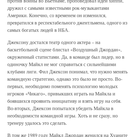
против войны во Вьетнаме, проповедовал идеи хиппи,
дружил с самыми известными рок-музыкантами
Америки. Конечно, со временем он изменился,
превратился в респектабельного джентльмена, одного из
самых богатых людей в НБА.
Джексону достался театр одного актера – на
баскетбольной сцене блистал «Воздушный Джордан»,
окруженный статистами. Да, в команде был лидер, но в
одиночку Майкл не мог справиться с сильнейшими
клубами лиги. Фил Джексон понимал, что нужно менять
командную стратегию, однако это было не просто. Во-
первых, необходимо поменять психологию молодых
игроков «Чикаго», привыкших играть на Майкла и
боявшихся проявить инициативу и взять игру на себя.
Во-вторых, Джексон попытался убедить Майкла в
необходимости командной игры. Хоть и не сразу, но
тренеру удалось это сделать.
В том же 1989 году Майкл Джордан женился на Хуаните