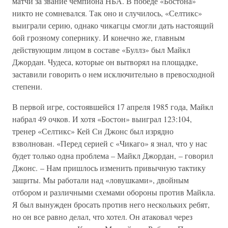
матчи за звание чемпиона НБА. В победе «Бостона»
никто не сомневался. Так оно и случилось, «Селтикс»
выиграли серию, однако чикагцы смогли дать настоящий
бой грозному сопернику. И конечно же, главным
действующим лицом в составе «Буллз» был Майкл
Джордан. Чудеса, которые он вытворял на площадке,
заставили говорить о нем исключительно в превосходной
степени.
В первой игре, состоявшейся 17 апреля 1985 года, Майкл
набрал 49 очков. И хотя «Бостон» выиграл 123:104,
тренер «Селтикс» Кей Си Джонс был изрядно
взволнован. «Перед серией с «Чикаго» я знал, что у нас
будет только одна проблема – Майкл Джордан, – говорил
Джонс. – Нам пришлось изменить привычную тактику
защиты. Мы работали над «ловушками», двойным
отбором и различными схемами обороны против Майкла.
Я был вынужден бросать против него нескольких ребят,
но он все равно делал, что хотел. Он атаковал через