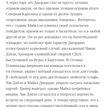
А через пару лет Джордан стал не просто лучшим
игроком школы, он был признан лучшим игроком штата
Северная Каролина и одним из десяти лучших
спортсменов среди школьников Америки». Интересно,
что с годами Майкл не изменил своей психологии
победителя, причем не только в баскетболе, но и в любой
другой игре. Он не раз доказывал это на баскетбольной
площадке, но наиболее ярко характер Джордана
иллюстрирует курьезный случай, рассказанный Чаком
Дэйли, тренером олимпийской сборной США,
выступавшей на Играх в Барселоне. В столице
Олимпиады американская команда поселилась в
гостинице, рядом с которой находилось поле для гольфа.
В свободный от игр день два больших любителя гольфа,
Чак Дэйли и Майкл Джордан, решили сыграть несколько
партий. Тренер выиграл, однако Майкл потребовал
реванш. Чак Дэйли согласился и попросил перенести
встречу на следующий день. А теперь представьте, что в
четыре часа утра вы слышите настойчивый стук в дверь