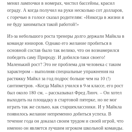
менял лампочки в номерах, чистил бассейны, красил
ограду. А когда получил на руки несколько сот долларов,
с горечью в голосе сказал родителям: «Никогда в жизни я
не буду заниматься такой работой!»
Из-за небольшого роста тренеры долго держали Майкла в
команде юниоров. Однако его желание пробиться в
основной состав было так велико, что он вознамерился
победить саму Природу. И добился-таки своего!
Маленький рост? Это не проблема для человека с таким
характером – выполняя специальные упражнения на
растяжку Майкл за год подрос больше чем на 10 (!)
сантиметров. «Когда Майкл учился в 9-м классе, его рост
был около 180 см, – рассказывал Фред Линч. – Он хотел
выходить на площадку в стартовой пятерке, но не мог
играть так же сильно, как старшеклассники. И у Майкла
появилось желание непременно добиться успеха. В
течение года он доказал своим трудом и своей игрой, что
именно он является лучшим игроком школьной команды.