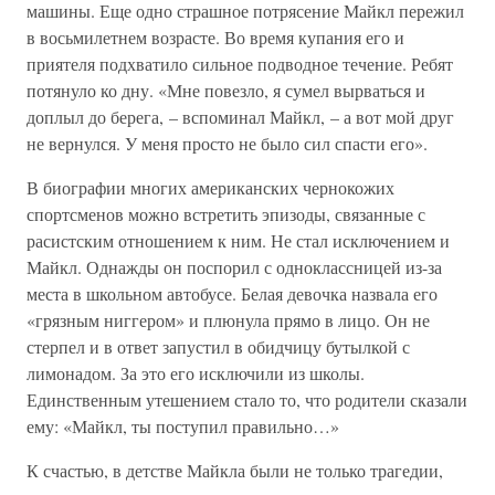
машины. Еще одно страшное потрясение Майкл пережил
в восьмилетнем возрасте. Во время купания его и
приятеля подхватило сильное подводное течение. Ребят
потянуло ко дну. «Мне повезло, я сумел вырваться и
доплыл до берега, – вспоминал Майкл, – а вот мой друг
не вернулся. У меня просто не было сил спасти его».
В биографии многих американских чернокожих
спортсменов можно встретить эпизоды, связанные с
расистским отношением к ним. Не стал исключением и
Майкл. Однажды он поспорил с одноклассницей из-за
места в школьном автобусе. Белая девочка назвала его
«грязным ниггером» и плюнула прямо в лицо. Он не
стерпел и в ответ запустил в обидчицу бутылкой с
лимонадом. За это его исключили из школы.
Единственным утешением стало то, что родители сказали
ему: «Майкл, ты поступил правильно…»
К счастью, в детстве Майкла были не только трагедии,