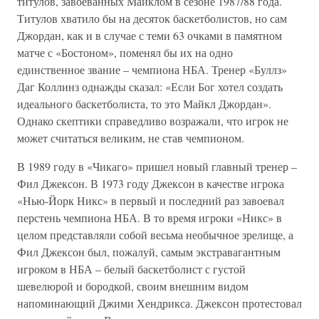
титулов, завоеванных Майклом в сезоне 1987/88 года.
Титулов хватило бы на десяток баскетболистов, но сам
Джордан, как и в случае с теми 63 очками в памятном
матче с «Бостоном», поменял бы их на одно
единственное звание – чемпиона НБА. Тренер «Буллз»
Даг Коллинз однажды сказал: «Если Бог хотел создать
идеального баскетболиста, то это Майкл Джордан».
Однако скептики справедливо возражали, что игрок не
может считаться великим, не став чемпионом.
В 1989 году в «Чикаго» пришел новый главный тренер –
Фил Джексон. В 1973 году Джексон в качестве игрока
«Нью-Йорк Никс» в первый и последний раз завоевал
перстень чемпиона НБА. В то время игроки «Никс» в
целом представляли собой весьма необычное зрелище, а
Фил Джексон был, пожалуй, самым экстравагантным
игроком в НБА – белый баскетболист с густой
шевелюрой и бородкой, своим внешним видом
напоминающий Джими Хендрикса. Джексон протестовал