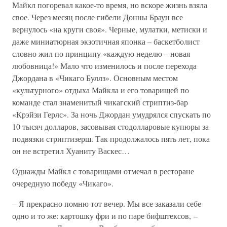
Майкл погоревал какое-то время, но вскоре жизнь взяла
свое. Через месяц после гибели Донны Браун все
вернулось «на круги своя». Черные, мулатки, метиски и
даже миниатюрная экзотичная японка – баскетболист
словно жил по принципу «каждую неделю – новая
любовница!» Мало что изменилось и после перехода
Джордана в «Чикаго Буллз». Основным местом
«культурного» отдыха Майкла и его товарищей по
команде стал знаменитый чикагский стриптиз-бар
«Крэйзи Герлс». За ночь Джордан умудрялся спускать по
10 тысяч долларов, засовывая стодолларовые купюры за
подвязки стриптизерш. Так продолжалось пять лет, пока
он не встретил Хуаниту Васкес…
Однажды Майкл с товарищами отмечал в ресторане
очередную победу «Чикаго».
– Я прекрасно помню тот вечер. Мы все заказали себе
одно и то же: картошку фри и по паре бифштексов, –