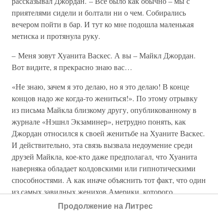
рассказывал Джордан. – Все было как обычно – мы с
приятелями сидели и болтали ни о чем. Собирались
вечером пойти в бар. И тут ко мне подошла маленькая
метиска и протянула руку.
– Меня зовут Хуанита Васкес. А вы – Майкл Джордан.
Вот видите, я прекрасно знаю вас…
«Не знаю, зачем я это делаю, но я это делаю! В конце
концов надо же когда-то жениться!». По этому отрывку
из письма Майкла близкому другу, опубликованному в
журнале «Нэшнл Экзаминер», нетрудно понять, как
Джордан относился к своей женитьбе на Хуаните Васкес.
И действительно, эта связь вызвала недоумение среди
друзей Майкла, кое-кто даже предполагал, что Хуанита
наверняка обладает колдовскими или гипнотическими
способностями. А как иначе объяснить тот факт, что один
из самых завидных женихов Америки, которого
безуспешно пытались окрутить многие «светские
Продолжение на Литрес
львицы», например певицы Пола Абдул и Джанет