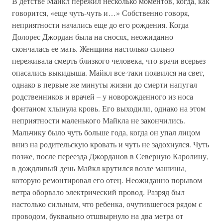
В детстве Майкл пережил несколько моментов, когда, как
говорится, «еще чуть-чуть и…» Собственно говоря,
неприятности начались еще до его рождения. Когда
Долорес Джордан была на сносях, неожиданно
скончалась ее мать. Женщина настолько сильно
переживала смерть близкого человека, что врачи всерьез
опасались выкидыша. Майкл все-таки появился на свет,
однако в первые же минуты жизни до смерти напугал
родственников и врачей – у новорожденного из носа
фонтаном хлынула кровь. Его выходили, однако на этом
неприятности маленького Майкла не закончились.
Мальчику было чуть больше года, когда он упал лицом
вниз на родительскую кровать и чуть не задохнулся. Чуть
позже, после переезда Джорданов в Северную Каролину,
в дождливый день Майкл крутился возле машины,
которую ремонтировал его отец. Неожиданно порывом
ветра оборвало электрический провод. Разряд был
настолько сильным, что ребенка, очутившегося рядом с
проводом, буквально отшвырнуло на два метра от