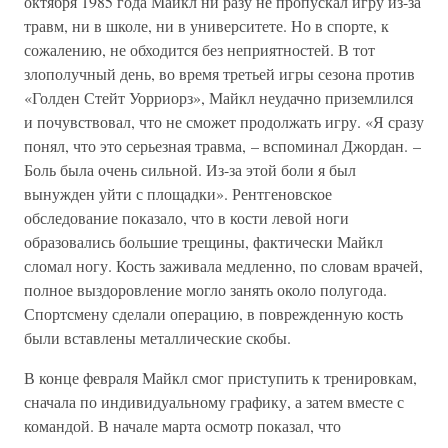
октября 1985 года Майкл ни разу не пропускал игру из-за
травм, ни в школе, ни в университете. Но в спорте, к
сожалению, не обходится без неприятностей. В тот
злополучный день, во время третьей игры сезона против
«Голден Стейт Уорриорз», Майкл неудачно приземлился
и почувствовал, что не сможет продолжать игру. «Я сразу
понял, что это серьезная травма, – вспоминал Джордан. –
Боль была очень сильной. Из-за этой боли я был
вынужден уйти с площадки». Рентгеновское
обследование показало, что в кости левой ноги
образовались большие трещины, фактически Майкл
сломал ногу. Кость заживала медленно, по словам врачей,
полное выздоровление могло занять около полугода.
Спортсмену сделали операцию, в поврежденную кость
были вставлены металлические скобы.
В конце февраля Майкл смог приступить к тренировкам,
сначала по индивидуальному графику, а затем вместе с
командой. В начале марта осмотр показал, что