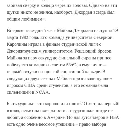
забивал сверху в кольцо через их головы. Однако на эти
шутки никто не злился, наоборот, Джордан всегда был
общим любимцем».
Впервые «звездный час» Майкла Джордана наступил 29
марта 1982 года. Его команда университета Северной
Каролины играла в финале студенческой лиги с
Джорджтаунским университетом. Решающий бросок
Майкла за пару секунд до финальной сирены принес
победу его команде со счетом 63:62, а ему лично –
первый титул в его долгой спортивной карьере. В
следующих двух сезонах Майкла признавали лучшим
игроком США среди студентов, а его команда была
сильнейшей в NCAA.
Быть худшим – это хорошо или плохо? Ответ, на первый
взгляд, лежит на поверхности – неудачников нигде не
любят, а особенно в Америке. Но для аутсайдеров в НБА
есть одно очень весомое утешение – право выбора