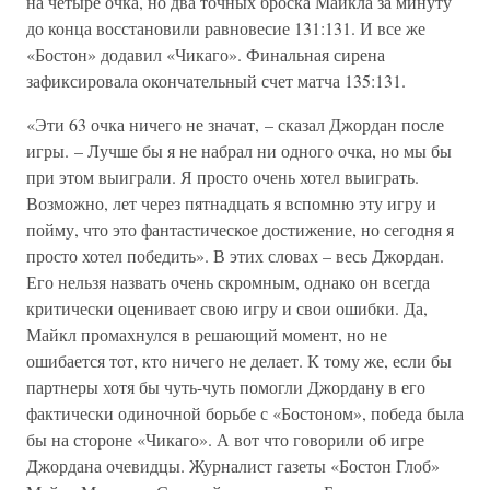
на четыре очка, но два точных броска Майкла за минуту
до конца восстановили равновесие 131:131. И все же
«Бостон» додавил «Чикаго». Финальная сирена
зафиксировала окончательный счет матча 135:131.
«Эти 63 очка ничего не значат, – сказал Джордан после
игры. – Лучше бы я не набрал ни одного очка, но мы бы
при этом выиграли. Я просто очень хотел выиграть.
Возможно, лет через пятнадцать я вспомню эту игру и
пойму, что это фантастическое достижение, но сегодня я
просто хотел победить». В этих словах – весь Джордан.
Его нельзя назвать очень скромным, однако он всегда
критически оценивает свою игру и свои ошибки. Да,
Майкл промахнулся в решающий момент, но не
ошибается тот, кто ничего не делает. К тому же, если бы
партнеры хотя бы чуть-чуть помогли Джордану в его
фактически одиночной борьбе с «Бостоном», победа была
бы на стороне «Чикаго». А вот что говорили об игре
Джордана очевидцы. Журналист газеты «Бостон Глоб»