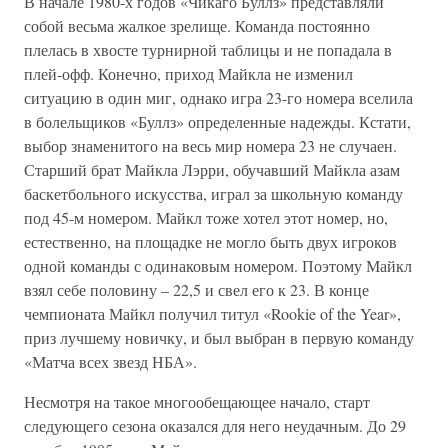
В начале 1980-х годов «Чикаго Буллз» представляли
собой весьма жалкое зрелище. Команда постоянно
плелась в хвосте турнирной таблицы и не попадала в
плей-офф. Конечно, приход Майкла не изменил
ситуацию в один миг, однако игра 23-го номера вселила
в болельщиков «Буллз» определенные надежды. Кстати,
выбор знаменитого на весь мир номера 23 не случаен.
Старший брат Майкла Лэрри, обучавший Майкла азам
баскетбольного искусства, играл за школьную команду
под 45-м номером. Майкл тоже хотел этот номер, но,
естественно, на площадке не могло быть двух игроков
одной команды с одинаковым номером. Поэтому Майкл
взял себе половину – 22,5 и свел его к 23. В конце
чемпионата Майкл получил титул «Rookie of the Year»,
приз лучшему новичку, и был выбран в первую команду
«Матча всех звезд НБА».
Несмотря на такое многообещающее начало, старт
следующего сезона оказался для него неудачным. До 29