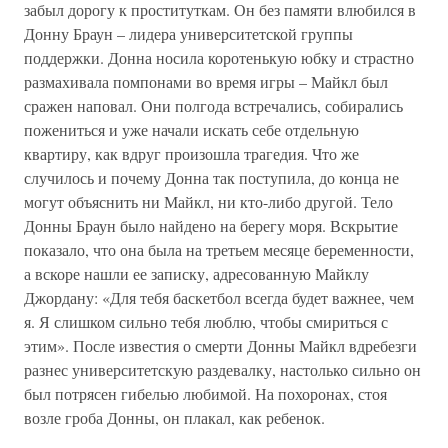
забыл дорогу к проституткам. Он без памяти влюбился в
Донну Браун – лидера университетской группы
поддержки. Донна носила коротенькую юбку и страстно
размахивала помпонами во время игры – Майкл был
сражен наповал. Они полгода встречались, собирались
пожениться и уже начали искать себе отдельную
квартиру, как вдруг произошла трагедия. Что же
случилось и почему Донна так поступила, до конца не
могут объяснить ни Майкл, ни кто-либо другой. Тело
Донны Браун было найдено на берегу моря. Вскрытие
показало, что она была на третьем месяце беременности,
а вскоре нашли ее записку, адресованную Майклу
Джордану: «Для тебя баскетбол всегда будет важнее, чем
я. Я слишком сильно тебя люблю, чтобы смириться с
этим». После известия о смерти Донны Майкл вдребезги
разнес университетскую раздевалку, настолько сильно он
был потрясен гибелью любимой. На похоронах, стоя
возле гроба Донны, он плакал, как ребенок.