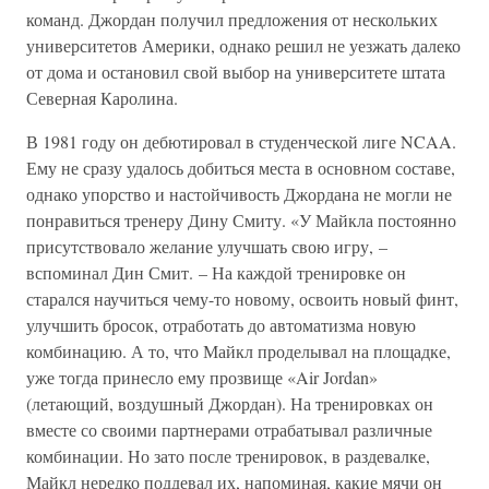
команд. Джордан получил предложения от нескольких
университетов Америки, однако решил не уезжать далеко
от дома и остановил свой выбор на университете штата
Северная Каролина.
В 1981 году он дебютировал в студенческой лиге NCAA.
Ему не сразу удалось добиться места в основном составе,
однако упорство и настойчивость Джордана не могли не
понравиться тренеру Дину Смиту. «У Майкла постоянно
присутствовало желание улучшать свою игру, –
вспоминал Дин Смит. – На каждой тренировке он
старался научиться чему-то новому, освоить новый финт,
улучшить бросок, отработать до автоматизма новую
комбинацию. А то, что Майкл проделывал на площадке,
уже тогда принесло ему прозвище «Air Jordan»
(летающий, воздушный Джордан). На тренировках он
вместе со своими партнерами отрабатывал различные
комбинации. Но зато после тренировок, в раздевалке,
Майкл нередко поддевал их, напоминая, какие мячи он