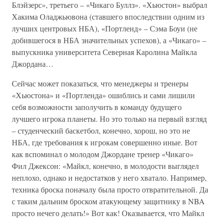
Блэйзерс», третьего – «Чикаго Буллз». «Хьюстон» выбрал
Хакима Оладжьювона (ставшего впоследствии одним из
лучших центровых НБА), «Портленд» – Сэма Боуи (не
добившегося в НБА значительных успехов), а «Чикаго» –
выпускника университета Северная Каролина Майкла
Джордана…
Сейчас может показаться, что менеджеры и тренеры
«Хьюстона» и «Портленда» ошиблись и сами лишили
себя возможности заполучить в команду будущего
лучшего игрока планеты. Но это только на первый взгляд
– студенческий баскетбол, конечно, хорош, но это не
НБА, где требования к игрокам совершенно иные. Вот
как вспоминал о молодом Джордане тренер «Чикаго»
Фил Джексон: «Майкл, конечно, в молодости выглядел
неплохо, однако и недостатков у него хватало. Например,
техника броска поначалу была просто отвратительной. Да
с таким дальним броском атакующему защитнику в NBA
просто нечего делать!» Вот как! Оказывается, что Майкл