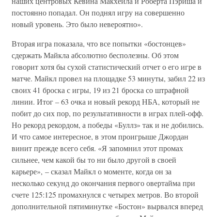
наших центровых Кевина Макхейла и Роберта Пэриша и
постоянно попадал. Он поднял игру на совершенно
новый уровень. Это было невероятно».
Вторая игра показала, что все попытки «бостонцев»
сдержать Майкла абсолютно бесполезны. Об этом
говорит хотя бы сухой статистический отчет о его игре в
матче. Майкл провел на площадке 53 минуты, забил 22 из
своих 41 броска с игры, 19 из 21 броска со штрафной
линии. Итог – 63 очка и новый рекорд НБА, который не
побит до сих пор, по результативности в играх плей-офф.
Но рекорд рекордом, а победы «Буллз» так и не добились.
И что самое интересное, в этом проигрыше Джордан
винит прежде всего себя. «Я запомнил этот промах
сильнее, чем какой бы то ни было другой в своей
карьере», – сказал Майкл о моменте, когда он за
несколько секунд до окончания первого овертайма при
счете 125:125 промахнулся с четырех метров. Во второй
дополнительной пятиминутке «Бостон» вырвался вперед