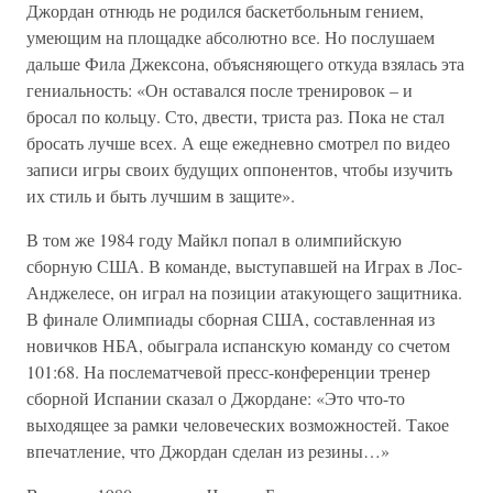
Джордан отнюдь не родился баскетбольным гением,
умеющим на площадке абсолютно все. Но послушаем
дальше Фила Джексона, объясняющего откуда взялась эта
гениальность: «Он оставался после тренировок – и
бросал по кольцу. Сто, двести, триста раз. Пока не стал
бросать лучше всех. А еще ежедневно смотрел по видео
записи игры своих будущих оппонентов, чтобы изучить
их стиль и быть лучшим в защите».
В том же 1984 году Майкл попал в олимпийскую
сборную США. В команде, выступавшей на Играх в Лос-
Анджелесе, он играл на позиции атакующего защитника.
В финале Олимпиады сборная США, составленная из
новичков НБА, обыграла испанскую команду со счетом
101:68. На послематчевой пресс-конференции тренер
сборной Испании сказал о Джордане: «Это что-то
выходящее за рамки человеческих возможностей. Такое
впечатление, что Джордан сделан из резины…»