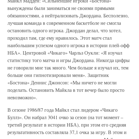
Майкл Мадден: «Сильнейшие игроки «Бостона»
вынуждены были заниматься не своими прямыми
обязанностями, а нейтрализовать Джордана. Бесполезно,
лучшая команда в современном баскетболе не смогла
остановить одного игрока. Джордан делал, что хотел,
проходил там, где ему нравилось. Этот матч стал
наибольшим успехом одного игрока в истории плей-офф
НБА». Центровой «Чикаго» Чарльз Оукли: «Я изучал
статистику того матча и игры Джордана. Никогда цифры
не говорили мне так много. Чем больше я изучал их, тем
больше они гипнотизировали меня». Защитник
«Бостона» Деннис Джонсон: «Мы ничего не могли
поделать. Остановить Майкла в тот вечер было просто
невозможно».
В сезоне 1986/87 года Майкл стал лидером «Чикаго
Буллз». Он набрал 3041 очко за сезон (на тот момент –
третий результат в истории НБА), при этом его средняя
результативность составляла 37,1 очка за игру. В этом и