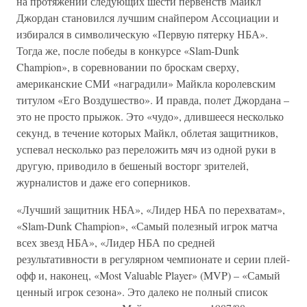
на протяжении следующих шести первенств Майкл
Джордан становился лучшим снайпером Ассоциации и
избирался в символическую «Первую пятерку НБА».
Тогда же, после победы в конкурсе «Slam-Dunk
Champion», в соревновании по броскам сверху,
американские СМИ «наградили» Майкла королевским
титулом «Его Воздушество». И правда, полет Джордана –
это не просто прыжок. Это «чудо», длившееся несколько
секунд, в течение которых Майкл, облетая защитников,
успевал несколько раз переложить мяч из одной руки в
другую, приводило в бешеный восторг зрителей,
журналистов и даже его соперников.
«Лучший защитник НБА», «Лидер НБА по перехватам»,
«Slam-Dunk Champion», «Самый полезный игрок матча
всех звезд НБА», «Лидер НБА по средней
результативности в регулярном чемпионате и серии плей-
офф и, наконец, «Most Valuable Player» (MVP) – «Самый
ценный игрок сезона». Это далеко не полный список