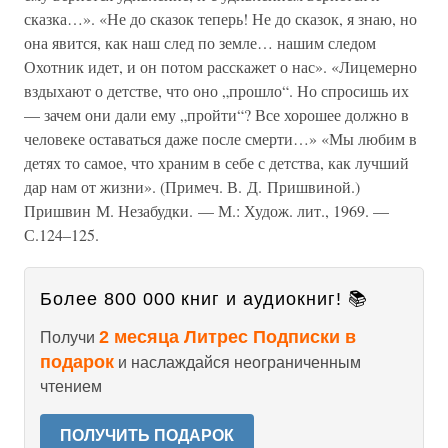
сказка…». «Не до сказок теперь! Не до сказок, я знаю, но
она явится, как наш след по земле… нашим следом
Охотник идет, и он потом расскажет о нас». «Лицемерно
вздыхают о детстве, что оно „прошло“. Но спросишь их
— зачем они дали ему „пройти“? Все хорошее должно в
человеке оставаться даже после смерти…» «Мы любим в
детях то самое, что храним в себе с детства, как лучший
дар нам от жизни». (Примеч. В. Д. Пришвиной.)
Пришвин М. Незабудки. — М.: Худож. лит., 1969. —
С.124–125.
Более 800 000 книг и аудиокниг! 📚
2 месяца Литрес Подписки в
Получи
подарок
и наслаждайся неограниченным
чтением
ПОЛУЧИТЬ ПОДАРОК