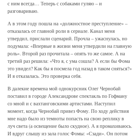
с ним всегда… Теперь с собаками гуляю – и
разговариваю.
А в этом году пошла на «должностное преступление» –
отказалась от главной роли в сериале. Канал меня
утвердил, прислали сценарий. Прочла – ужаснулась, но
подумала: «Впервые в жизни меня утвердили на главную
роль». Второй раз прочитала – опять то же самое. А на
третий раз решила: «Что я, с ума сошла? А если бы Фома
это увидел? Как бы я посмела год назад в таком сняться?»
И я отказалась. Это проверка себя.
В далекие времена мой однокурсник Олег Чернобай
поставил в городе Александрове спектакль по Гофману
со мной и с вахтанговскими артистами. Наступил
момент, когда Чернобай привез Фому. По ходу действия
мне надо было из темноты попасть на свою реплику в
луч света (а освещение было скудное). А я промахиваюсь.
И вдруг слышу из зала голос Фомы: «Сзади». Он потом