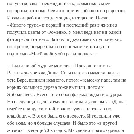
почувствовала – неожиданность, «фоменковские»
повороты, которые Левитин принял абсолютно радостно.
И сам он работал тогда мощно, интересно. После
«Живого трупа» в первый и последний раз в жизни я
получила цветы от Фоменко. У меня ведь нет ни одной
фотографии от него. Зато есть двухтомник пушкинских
портретов, подаренный на окончание института с
надписью «Моей любимой графинюшке»…
…Были порой чудные моменты. Поехали с ним на
Ваганьковское кладбище. Сначала к его маме зашли, к
тете Варе, выпили немного, потом – к моему папе, там на
корнях большого дерева тоже выпили, потом к
Эйбоженко… Всего-то с собой фляжка водки и огурцы.
На следующий день я ему позвонила и услышала: «Даша,
имейте в виду, со мной можно гулять не только по
кладбищу». В этом была его прелесть. И говорили уже
обо всем, но я больше слушала. И было это «в другой
жизни» – в конце 90-х годов. Мысленно я разговаривала