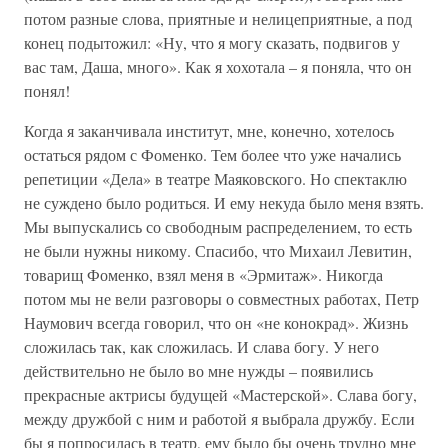
потом разные слова, приятные и нелицеприятные, а под
конец подытожил: «Ну, что я могу сказать, подвигов у
вас там, Даша, много». Как я хохотала – я поняла, что он
понял!
Когда я заканчивала институт, мне, конечно, хотелось
остаться рядом с Фоменко. Тем более что уже начались
репетиции «Дела» в театре Маяковского. Но спектаклю
не суждено было родиться. И ему некуда было меня взять.
Мы выпускались со свободным распределением, то есть
не были нужны никому. Спасибо, что Михаил Левитин,
товарищ Фоменко, взял меня в «Эрмитаж». Никогда
потом мы не вели разговоры о совместных работах, Петр
Наумович всегда говорил, что он «не конокрад». Жизнь
сложилась так, как сложилась. И слава богу. У него
действительно не было во мне нужды – появились
прекрасные актрисы будущей «Мастерской». Слава богу,
между дружбой с ним и работой я выбрала дружбу. Если
бы я попросилась в театр, ему было бы очень трудно мне