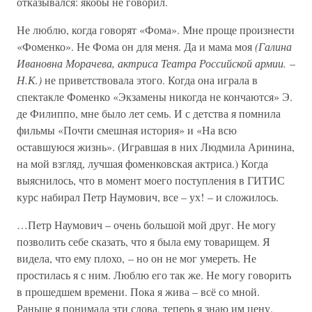
отказывался: якобы не говорил.
Не люблю, когда говорят «Фома». Мне проще произнести
«Фоменко». Не Фома он для меня. Да и мама моя
(Галина
Ивановна Морачева, актриса Театра Российской армии.
–
Н.К.)
не приветствовала этого. Когда она играла в
спектакле Фоменко «Экзамены никогда не кончаются» Э.
де Филиппо, мне было лет семь. И с детства я помнила
фильмы «Почти смешная история» и «На всю
оставшуюся жизнь». (Игравшая в них Людмила Аринина,
на мой взгляд, лучшая фоменковская актриса.) Когда
выяснилось, что в момент моего поступления в ГИТИС
курс набирал Петр Наумович, все – ух! – и сложилось.
…Петр Наумович – очень большой мой друг. Не могу
позволить себе сказать, что я была ему товарищем. Я
видела, что ему плохо, – но он не мог умереть. Не
простилась я с ним. Люблю его так же. Не могу говорить
в прошедшем времени. Пока я жива – всё со мной.
Раньше я понимала эти слова, теперь я знаю им цену.