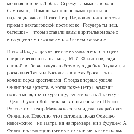
мощная история. Любила Сережу Тарамаева в роли
Самозванца. Помню, как «по нервам» грохотали
падающие лавки. Позже Петр Наумович повторил этот
прием в вахтанговской постановке «Государь ты наш,
батюшка» – чтобы вставали дамы в зрительном зале с
возмущенными возгласами: «Это невозможно!»
В его «Плодах просвещения» вызывала восторг сцена
спиритического сеанса, когда М. И. Филиппов, сидя
спиной, выбивал какую-то безумную дробь каблуками, и
роскошная Татьяна Васильева в мехах бросалась на
колени перед крестьянами. Я тогда впервые узнала
Филиппова-артиста. А когда позже Петр Наумович
позвал меня, третьекурсницу, репетировать Лидочку в
«Деле» Сухово-Кобылина во втором составе с Шурой
Ровенских в театр Маяковского, я увидела, как работает
Филиппов. Известно, что повторить показ Фоменко
невозможно – ни завтра, ни на премьере, ни в будущем. А
Филиппов был единственным из актеров, кто не только