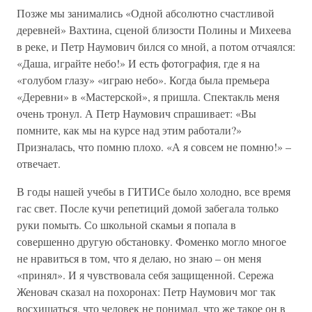
Позже мы занимались «Одной абсолютно счастливой
деревней» Вахтина, сценой близости Полины и Михеева
в реке, и Петр Наумович бился со мной, а потом отчаялся:
«Даша, играйте небо!» И есть фотография, где я на
«голубом глазу» «играю небо». Когда была премьера
«Деревни» в «Мастерской», я пришла. Спектакль меня
очень тронул. А Петр Наумович спрашивает: «Вы
помните, как мы на курсе над этим работали?»
Призналась, что помню плохо. «А я совсем не помню!» –
отвечает.
В годы нашей учебы в ГИТИСе было холодно, все время
гас свет. После кучи репетиций домой забегала только
руки помыть. Со школьной скамьи я попала в
совершенно другую обстановку. Фоменко могло многое
не нравиться в том, что я делаю, но знаю – он меня
«принял». И я чувствовала себя защищенной. Сережа
Женовач сказал на похоронах: Петр Наумович мог так
восхищаться, что человек не понимал, что же такое он в