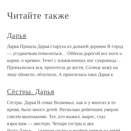
Читайте также
Дарья
Дарья Пришла Дарья-старуха из дальней деревни В город
— угодничкам помолиться… Оббила дорогой все ноги о
корни, о кремни: Течет с изъязвленных ног сукровица…
Пропылилась вся, пропотела до кости, Солнце кожу на
лице обожгло, облупило, А приплелась-таки Дарья к
Сёстры. Дарья
Сёстры. Дарья В семье Волковых, как и у многих в то
время, было много детей. Несколько ребятишек умерли
совсем маленькими. Тех, кто выжил, вырос, стал
взрослым — шестеро. Четыре сестры и два
брата.Дарья — старшая сестра и вообще первая из детей