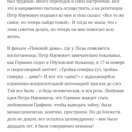
был трудный, много переходов и смен настроений. Все
это я напряженно пыталась осуществить, а на репетиции
Петр Наумович подошел ко мне и тихо сказал: «Все то же
самое, но теперь найди покой». Я тогда не знала, что с
этим советом делать, но теперь он мне помогает всю
жизнь.
В финале «Пиковой дамы», где у Лизы появляется
воспитанница, Петр Наумович замечательно показывал,
как Германн сидит в Обуховской больнице, в 17-м номере
и скороговоркой шепчет: «Тройка-семерка-туз, тройка-
семерка… дама?» И вот эта «дама?» с задыхающейся,
изумленно-вопросительной интонацией трогала до слез.
Там все было – и беда человеческая, и вся роль. Любимая
идея Петра Наумовича, что Германн жаждет стать
любовником Графини, чтобы выведать тайну, была
мизансценически, конечно, простроена. Но до близости
дело не дошло, все осталось целомудренно – мне было
двадцать лет, я была совершенно невинна!