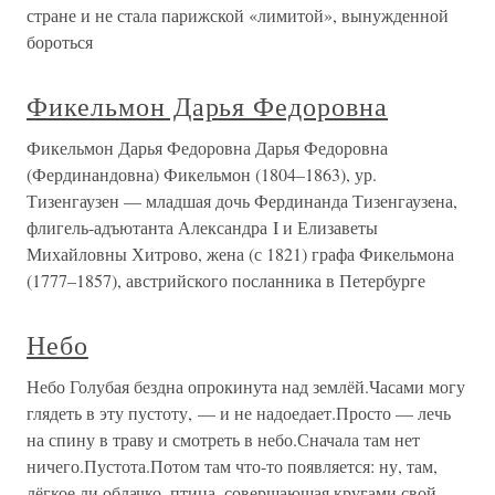
стране и не стала парижской «лимитой», вынужденной
бороться
Фикельмон Дарья Федоровна
Фикельмон Дарья Федоровна Дарья Федоровна
(Фердинандовна) Фикельмон (1804–1863), ур.
Тизенгаузен — младшая дочь Фердинанда Тизенгаузена,
флигель-адъютанта Александра I и Елизаветы
Михайловны Хитрово, жена (с 1821) графа Фикельмона
(1777–1857), австрийского посланника в Петербурге
Небо
Небо Голубая бездна опрокинута над землёй.Часами могу
глядеть в эту пустоту, — и не надоедает.Просто — лечь
на спину в траву и смотреть в небо.Сначала там нет
ничего.Пустота.Потом там что-то появляется: ну, там,
лёгкое ли облачко, птица, совершающая кругами свой