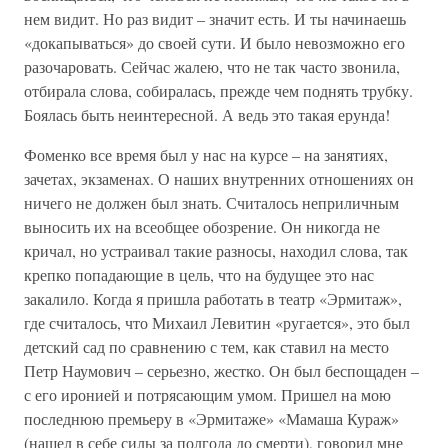
нем видит. Но раз видит – значит есть. И ты начинаешь
«докапываться» до своей сути. И было невозможно его
разочаровать. Сейчас жалею, что не так часто звонила,
отбирала слова, собиралась, прежде чем поднять трубку.
Боялась быть неинтересной. А ведь это такая ерунда!
Фоменко все время был у нас на курсе – на занятиях,
зачетах, экзаменах. О наших внутренних отношениях он
ничего не должен был знать. Считалось неприличным
выносить их на всеобщее обозрение. Он никогда не
кричал, но устраивал такие разносы, находил слова, так
крепко попадающие в цель, что на будущее это нас
закалило. Когда я пришла работать в театр «Эрмитаж»,
где считалось, что Михаил Левитин «ругается», это был
детский сад по сравнению с тем, как ставил на место
Петр Наумович – серьезно, жестко. Он был беспощаден –
с его иронией и потрясающим умом. Пришел на мою
последнюю премьеру в «Эрмитаже» «Мамаша Кураж»
(нашел в себе силы за полгода до смерти), говорил мне