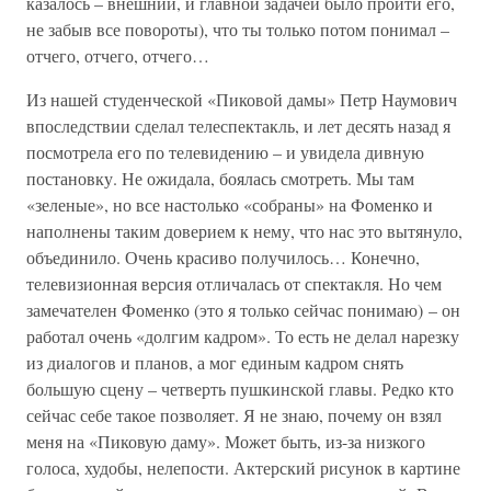
казалось – внешний, и главной задачей было пройти его,
не забыв все повороты), что ты только потом понимал –
отчего, отчего, отчего…
Из нашей студенческой «Пиковой дамы» Петр Наумович
впоследствии сделал телеспектакль, и лет десять назад я
посмотрела его по телевидению – и увидела дивную
постановку. Не ожидала, боялась смотреть. Мы там
«зеленые», но все настолько «собраны» на Фоменко и
наполнены таким доверием к нему, что нас это вытянуло,
объединило. Очень красиво получилось… Конечно,
телевизионная версия отличалась от спектакля. Но чем
замечателен Фоменко (это я только сейчас понимаю) – он
работал очень «долгим кадром». То есть не делал нарезку
из диалогов и планов, а мог единым кадром снять
большую сцену – четверть пушкинской главы. Редко кто
сейчас себе такое позволяет. Я не знаю, почему он взял
меня на «Пиковую даму». Может быть, из-за низкого
голоса, худобы, нелепости. Актерский рисунок в картине