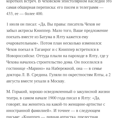
коротких встреч. В чеховском эпистолярном наследии это
самая обширная переписка: его писем и телеграмм —
433, ее — более 400.
1 июля он писал: «Да, Вы правы: писатель Чехов не
забыл актрисы Книппер. Мало того, Ваше предложение
поехать вместе из Батума в Ялту кажется ему
очаровательным». Потом план несколько изменился:
Чехов поехал в Таганрог и с Книппер встретился в
Новороссийске. Оттуда плыли на пароходе в Ялту, где у
Чехова началось строительство дома. Он поселился в
гостинице «Марино» на Набережной, она — в семье
доктора Л. В. Средина. Гуляли по окрестностям Ялты, а 2
августа вместе уехали в Москву.
М. Горький, хорошо осведомленный о закулисной жизни
театра, в самом начале 1900 года писал в Ялту: «Да,
говорят, вы женитесь на какой-то женщине-артистке с
иностранной фамилией». И точнее — в следующем
письме: «Книппер — дивная артистка, прелестная