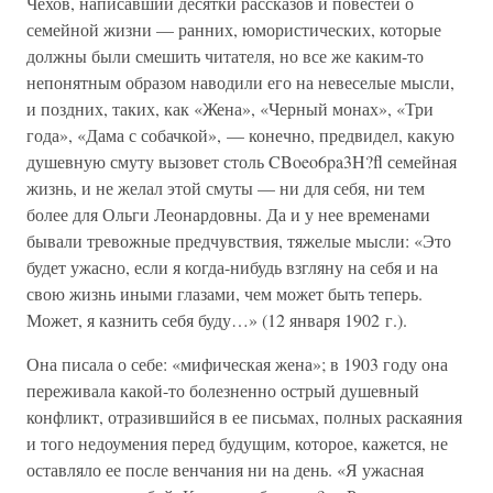
Чехов, написавший десятки рассказов и повестей о
семейной жизни — ранних, юмористических, которые
должны были смешить читателя, но все же каким-то
непонятным образом наводили его на невеселые мысли,
и поздних, таких, как «Жена», «Черный монах», «Три
года», «Дама с собачкой», — конечно, предвидел, какую
душевную смуту вызовет столь CBoeo6pa3H?fl семейная
жизнь, и не желал этой смуты — ни для себя, ни тем
более для Ольги Леонардовны. Да и у нее временами
бывали тревожные предчувствия, тяжелые мысли: «Это
будет ужасно, если я когда-нибудь взгляну на себя и на
свою жизнь иными глазами, чем может быть теперь.
Может, я казнить себя буду…» (12 января 1902 г.).
Она писала о себе: «мифическая жена»; в 1903 году она
переживала какой-то болезненно острый душевный
конфликт, отразившийся в ее письмах, полных раскаяния
и того недоумения перед будущим, которое, кажется, не
оставляло ее после венчания ни на день. «Я ужасная