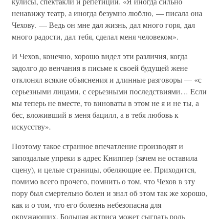
кулисы, спектакли и репетиции. «Я иногда сильно
ненавижу театр, а иногда безумно люблю, — писала она
Чехову. — Ведь он мне дал жизнь, дал много горя, дал
много радости, дал тебя, сделал меня человеком».
И Чехов, конечно, хорошо видел эти различия, когда
задолго до венчания в письме к своей будущей жене
отклонял всякие объяснения и длинные разговоры — «с
серьезными лицами, с серьезными последствиями… Если
мы теперь не вместе, то виноваты в этом не я и не ты, а
бес, вложивший в меня бацилл, а в тебя любовь к
искусству».
Поэтому такое странное впечатление производят и
запоздалые упреки в адрес Книппер (зачем не оставила
сцену), и целые страницы, обеляющие ее. Приходится,
помимо всего прочего, помнить о том, что Чехов в эту
пору был смертельно болен и знал об этом так же хорошо,
как и о том, что его болезнь небезопасна для
окружающих. Большая актриса может сыграть роль