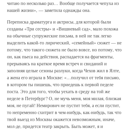
читаю по несколько раз… Вообще получается чепуха из
нашей жизни», — заметила однажды она.
Переписка драматурга и актрисы, для которой были
созданы «Три сестры» и «Вишневый сад», мало похожа
на обычные супружеские письма, в ней не так легко
выделить какой-то лирический, «семейный» сюжет — не
потому, что такого сюжета не было вовсе, но потому, что
он, как пьеса на действия, распадается на фрагменты,
прерываясь на краткое время встреч и свиданий и
заполняя целые сезоны разлуки, когда Чехов жил в Ялте,
а жена его играла в Москве: «…получил от тебя письмо,
в котором ты пишешь, что приедешь к первой педеле
поста. Это для того, чтобы уехать в среду на той же
неделе в Петербург? О, не мучь меня, моя милая, близкая
моя, не пугай! Немирович не пустит тебя, а если пустит,
то непременно схитрит в чем-нибудь, как-нибудь, так что
твой выезд из Москвы окажется невозможным, иначе,
мол-де, придется театр закрыть. Быть может, я и