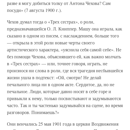
разве я могу добиться толку от Антона Чехова? Сам
посуди» (7 августа 1900 г.).
Чехов думал тогда о «Трех сестрах», о роли,
предназначавшейся О. Л. Книппер. Машу она играла, как
сказано в одном из писем, с наслаждением, больше того
— открыла в этой роли новые черты своего
артистического характера, «уяснила себя самой себе». Не
без помощи Чехова, объяснявшего ей, как важно молчать
в «Трех сестрах» — или, точнее говоря, играть, не
произнося ни слова в роли, где вся трагедия несбывшейся
жизни ушла в подтекст: «Ой, смотри! Не делай
печального лица ни в одном акте. Сердитое, да, но не
печальное. Люди, которые давно носят в себе горе и
привыкли к нему, только посвистывают и задумываются
часто. Так и ты частенько задумывайся на сцене, во время
разговоров. Понимаешь?»
Они венчались 25 мая 1901 года в церкви Воздвижения