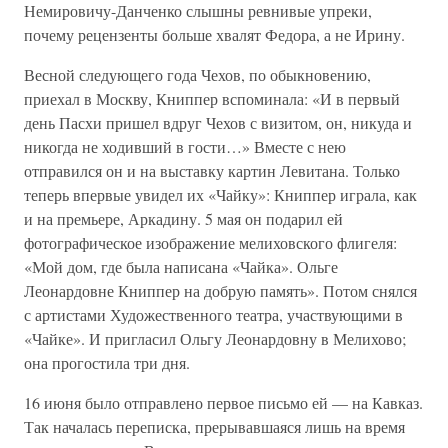
Немировичу-Данченко слышны ревнивые упреки,
почему рецензенты больше хвалят Федора, а не Ирину.
Весной следующего года Чехов, по обыкновению,
приехал в Москву, Книппер вспоминала: «И в первый
день Пасхи пришел вдруг Чехов с визитом, он, никуда и
никогда не ходивший в гости…» Вместе с нею
отправился он и на выставку картин Левитана. Только
теперь впервые увидел их «Чайку»: Книппер играла, как
и на премьере, Аркадину. 5 мая он подарил ей
фотографическое изображение мелиховского флигеля:
«Мой дом, где была написана «Чайка». Ольге
Леонардовне Книппер на добрую память». Потом снялся
с артистами Художественного театра, участвующими в
«Чайке». И пригласил Ольгу Леонардовну в Мелихово;
она прогостила три дня.
16 июня было отправлено первое письмо ей — на Кавказ.
Так началась переписка, прерывавшаяся лишь на время