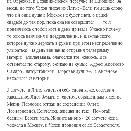
на Овражке, в Воздвиженском переулке на Плющихе. За
месяц до того Чехов писал из Ялты: «Если ты дашь слово,
что ни одна душа в Москве не будет знать о нашей
свадьбе до тех пор, пока она не совершится, — то я
повенчаюсь с тобой хоть в день приезда. Ужасно почему-
то боюсь венчания и поздравлений, и шампанского,
которое нужно держать в руке и при этом неопределенно
улыбаться». В день венчания отправил телеграмму
матери: «Милая мама, благословите, женюсь. Все
останется по-старому. Уезжаю на кумыс. Адрес: Аксеново
Самаро-Златоустовской. Здоровье лучше». В Аксенове
находился санаторий.
3 августа, в Ялте, чувствуя себя снова хуже, составил
завещание. Лист бумаги с текстом, обращенным к сестре
Марии Павловне (отдан на сохранение Ольге
Леонардовне). Кончалось завещание так: «Помогай
бедным. Береги мать. Живите мирно». 20 августа жена
уезжала в Москву, и Чехов проводил ее до Севастополя.