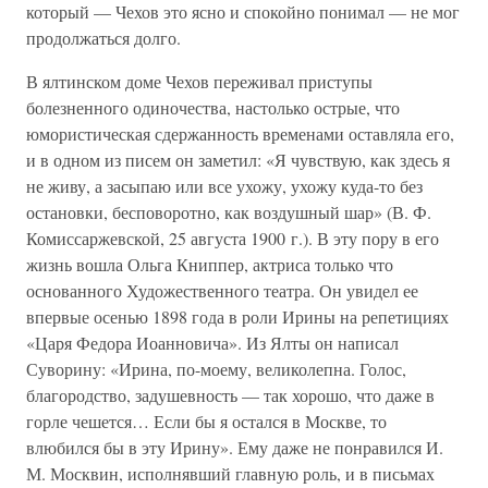
который — Чехов это ясно и спокойно понимал — не мог
продолжаться долго.
В ялтинском доме Чехов переживал приступы
болезненного одиночества, настолько острые, что
юмористическая сдержанность временами оставляла его,
и в одном из писем он заметил: «Я чувствую, как здесь я
не живу, а засыпаю или все ухожу, ухожу куда-то без
остановки, бесповоротно, как воздушный шар» (В. Ф.
Комиссаржевской, 25 августа 1900 г.). В эту пору в его
жизнь вошла Ольга Книппер, актриса только что
основанного Художественного театра. Он увидел ее
впервые осенью 1898 года в роли Ирины на репетициях
«Царя Федора Иоанновича». Из Ялты он написал
Суворину: «Ирина, по-моему, великолепна. Голос,
благородство, задушевность — так хорошо, что даже в
горле чешется… Если бы я остался в Москве, то
влюбился бы в эту Ирину». Ему даже не понравился И.
М. Москвин, исполнявший главную роль, и в письмах