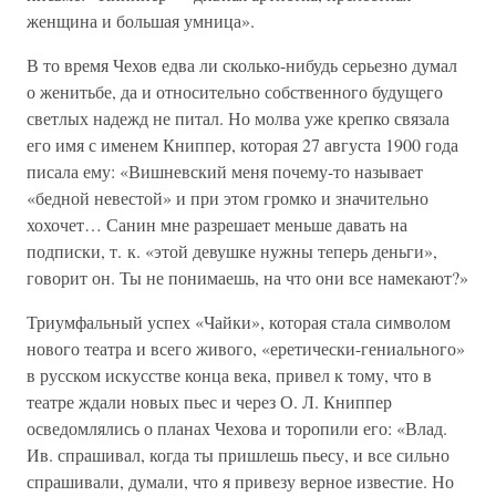
женщина и большая умница».
В то время Чехов едва ли сколько-нибудь серьезно думал
о женитьбе, да и относительно собственного будущего
светлых надежд не питал. Но молва уже крепко связала
его имя с именем Книппер, которая 27 августа 1900 года
писала ему: «Вишневский меня почему-то называет
«бедной невестой» и при этом громко и значительно
хохочет… Санин мне разрешает меньше давать на
подписки, т. к. «этой девушке нужны теперь деньги»,
говорит он. Ты не понимаешь, на что они все намекают?»
Триумфальный успех «Чайки», которая стала символом
нового театра и всего живого, «еретически-гениального»
в русском искусстве конца века, привел к тому, что в
театре ждали новых пьес и через О. Л. Книппер
осведомлялись о планах Чехова и торопили его: «Влад.
Ив. спрашивал, когда ты пришлешь пьесу, и все сильно
спрашивали, думали, что я привезу верное известие. Но