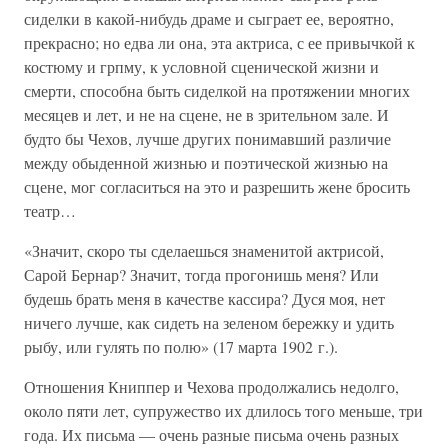
сиделки в какой-нибудь драме и сыграет ее, вероятно,
прекрасно; но едва ли она, эта актриса, с ее привычкой к
костюму и грпму, к условной сценической жизни и
смерти, способна быть сиделкой на протяжении многих
месяцев и лет, и не на сцене, не в зрительном зале. И
будто бы Чехов, лучше других понимавший различие
между обыденной жизнью и поэтической жизнью на
сцене, мог согласиться на это и разрешить жене бросить
театр…
«Значит, скоро ты сделаешься знаменитой актрисой,
Сарой Бернар? Значит, тогда прогонишь меня? Или
будешь брать меня в качестве кассира? Дуся моя, нет
ничего лучше, как сидеть на зеленом бережку и удить
рыбу, или гулять по полю» (17 марта 1902 г.).
Отношения Книппер и Чехова продолжались недолго,
около пяти лет, супружество их длилось того меньше, три
года. Их письма — очень разные письма очень разных