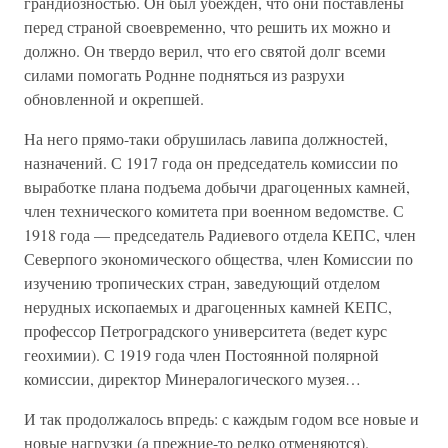
грандиозностью. Он был убежден, что они поставлены
перед страной своевременно, что решить их можно и
должно. Он твердо верил, что его святой долг всеми
силами помогать Роднне подняться из разрухи
обновленной и окрепшей.
На него прямо-таки обрушилась лавипа должностей,
назначений. С 1917 года он председатель комиссии по
выработке плана подъема добычи драгоценных камней,
член технического комитета при военном ведомстве. С
1918 года — председатель Радиевого отдела КЕПС, член
Северпого экономического общества, член Комиссии по
изучению тропических стран, заведующий отделом
нерудных ископаемых и драгоценных камней КЕПС,
профессор Петроградского университета (ведет курс
геохимии). С 1919 года член Постоянной полярной
комиссии, директор Минералогического музея…
И так продолжалось впредь: с каждым годом все новые и
новые нагрузки (а прежние-то редко отменяются).