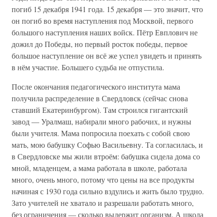
погиб 15 декабря 1941 года. 15 декабря — это значит, что
он погиб во время наступления под Москвой, первого
большого наступления наших войск. Пётр Евплович не
дожил до Победы, но первый росток победы, первое
большое наступление он всё же успел увидеть и принять
в нём участие. Большего судьба не отпустила.
После окончания педагогического института мама
получила распределение в Свердловск (сейчас снова
ставший Екатеринбургом). Там строился гигантский
завод — Уралмаш, набирали много рабочих, и нужны
были учителя. Мама попросила поехать с собой свою
мать, мою бабушку Софью Васильевну. Та согласилась, и
в Свердловске мы жили втроём: бабушка сидела дома со
мной, младенцем, а мама работала в школе, работала
много, очень много, потому что цены на все продукты
начиная с 1930 года сильно вздулись и жить было трудно.
Зато учителей не хватало и разрешали работать много,
без ограничения — сколько выдержит организм. А школа