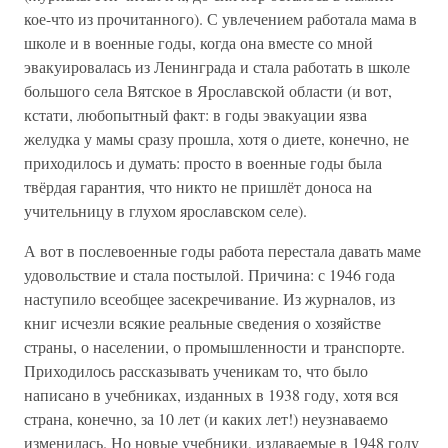
кое-что из прочитанного). С увлечением работала мама в
школе и в военные годы, когда она вместе со мной
эвакуировалась из Ленинграда и стала работать в школе
большого села Вятское в Ярославской области (и вот,
кстати, любопытный факт: в годы эвакуации язва
желудка у мамы сразу прошла, хотя о диете, конечно, не
приходилось и думать: просто в военные годы была
твёрдая гарантия, что никто не пришлёт доноса на
учительницу в глухом ярославском селе).
А вот в послевоенные годы работа перестала давать маме
удовольствие и стала постылой. Причина: с 1946 года
наступило всеобщее засекречивание. Из журналов, из
книг исчезли всякие реальные сведения о хозяйстве
страны, о населении, о промышленности и транспорте.
Приходилось рассказывать ученикам то, что было
написано в учебниках, изданных в 1938 году, хотя вся
страна, конечно, за 10 лет (и каких лет!) неузнаваемо
изменилась. Но новые учебники, издаваемые в 1948 году