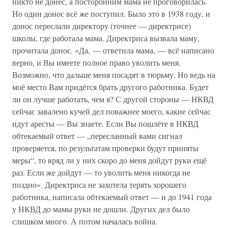
никто не донёс, а посторонним мама не проговорилась.
Но один донос всё же поступил. Было это в 1938 году, и
донос переслали директору (точнее — директрисе)
школы, где работала мама. Директриса вызвала маму,
прочитала донос. «Да, — ответила мама, — всё написано
верно, и Вы имеете полное право уволить меня.
Возможно, что дальше меня посадят в тюрьму. Но ведь на
моё место Вам придётся брать другого работника. Будет
ли он лучше работать, чем я? С другой стороны — НКВД
сейчас завалено кучей дел поважнее моего, какие сейчас
идут аресты — Вы знаете. Если Вы пошлёте в НКВД
обтекаемый ответ — „пересланный вами сигнал
проверяется, по результатам проверки будут приняты
меры“, то вряд ли у них скоро до меня дойдут руки ещё
раз. Если же дойдут — то уволить меня никогда не
поздно». Директриса не захотела терять хорошего
работника, написала обтекаемый ответ — и до 1941 года
у НКВД до мамы руки не дошли. Других дел было
слишком много. А потом началась война.