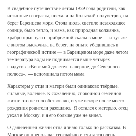
В свадебное путешествие летом 1929 года родители, как
истинные географы, поехали на Кольский полуостров, на
берег Баренцева моря. Стоял июль, светило незаходящее
солнце, было тепло, и мама, как природная волжанка,
храбро прыгнула с прибрежной скалы в море — и тут же
с визгом выскочила на берег, на опыте убедившись в
географической истине — в Баренцевом море даже летом
температура воды не поднимается выше четырёх
градусов. «Визг мой долетел, наверное, до Северного
полюса», — вспоминала потом мама.
Характеры у отца и матери были одинаково твёрдые,
сильные, волевые. К сожалению, спокойной семейной
жизни это не способствовало, и уже вскоре после моего
рождения родители разошлись. Я остался с матерью, отец
уехал в Москву, и я его больше уже не видел.
О дальнейшей жизни отца я знаю только по рассказам. В
Москве он преподавал географию и считался очень