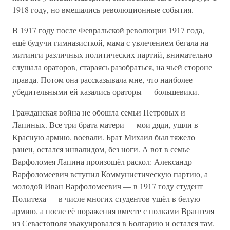
1918 году, но вмешались революционные события.
В 1917 году после Февральской революции 1917 года,
ещё будучи гимназисткой, мама с увлечением бегала на
митинги различных политических партий, внимательно
слушала ораторов, стараясь разобраться, на чьей стороне
правда. Потом она рассказывала мне, что наиболее
убедительными ей казались ораторы — большевики.
Гражданская война не обошла семьи Петровых и
Лапиных. Все три брата матери — мои дяди, ушли в
Красную армию, воевали. Брат Михаил был тяжело
ранен, остался инвалидом, без ноги. А вот в семье
Варфоломея Лапина произошёл раскол: Александр
Варфоломеевич вступил Коммунистическую партию, а
молодой Иван Варфоломеевич — в 1917 году студент
Политеха — в числе многих студентов ушёл в белую
армию, а после её поражения вместе с полками Врангеля
из Севастополя эвакуировался в Болгарию и остался там.