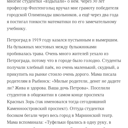
многие студентки «вздыхали» о нём. Через 30 лет
профессор Фихтенгольц вручал мне грамоту победителя
городской Олимпиады школьников, а ещё через два года
я постигал тонкости математики по его замечательному
учебнику.
Петроград в 1919 году казался пустынным и вымершим.
На булыжных мостовых между булыжниками
пробивалась трава. Очень много жителей уехало из
Петрограда, потому что в городе было голодно. Студенты
получали хлебный паёк, но очень маленький, скудный, а
прикупить на рынке стоило очень дорого. Мама писала
родителям в Рыбинск: «Милые родители, денег не дадите
ли? Жива и здорова. Ваша дочь Петрова». Поселили
студентов в общежитии в самом конце проспекта
Красных Зорь (так именовался тогда сегодняшний
Каменноостровский проспект). Оттуда студентки
босиком бегали через весь город в Мариинский театр.
Мама вспоминала: «Туфельки брались в одну руку, в