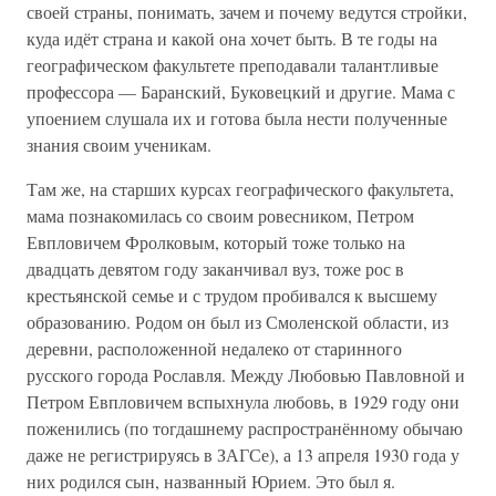
своей страны, понимать, зачем и почему ведутся стройки,
куда идёт страна и какой она хочет быть. В те годы на
географическом факультете преподавали талантливые
профессора — Баранский, Буковецкий и другие. Мама с
упоением слушала их и готова была нести полученные
знания своим ученикам.
Там же, на старших курсах географического факультета,
мама познакомилась со своим ровесником, Петром
Евпловичем Фролковым, который тоже только на
двадцать девятом году заканчивал вуз, тоже рос в
крестьянской семье и с трудом пробивался к высшему
образованию. Родом он был из Смоленской области, из
деревни, расположенной недалеко от старинного
русского города Рославля. Между Любовью Павловной и
Петром Евпловичем вспыхнула любовь, в 1929 году они
поженились (по тогдашнему распространённому обычаю
даже не регистрируясь в ЗАГСе), а 13 апреля 1930 года у
них родился сын, названный Юрием. Это был я.