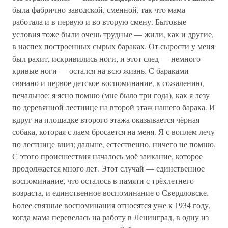
была фабрично-заводской, сменной, так что мама
работала и в первую и во вторую смену. Бытовые
условия тоже были очень трудные — жили, как и другие,
в наспех построенных сырых бараках. От сырости у меня
был рахит, искривились ноги, и этот след — немного
кривые ноги — остался на всю жизнь. С бараками
связано и первое детское воспоминание, к сожалению,
печальное: я ясно помню (мне было три года), как я лезу
по деревянной лестнице на второй этаж нашего барака. И
вдруг на площадке второго этажа оказывается чёрная
собака, которая с лаем бросается на меня. Я с воплем лечу
по лестнице вниз; дальше, естественно, ничего не помню.
С этого происшествия началось моё заикание, которое
продолжается много лет. Этот случай — единственное
воспоминание, что осталось в памяти с трёхлетнего
возраста, и единственное воспоминание о Свердловске.
Более связные воспоминания относятся уже к 1934 году,
когда мама перевелась на работу в Ленинград, в одну из