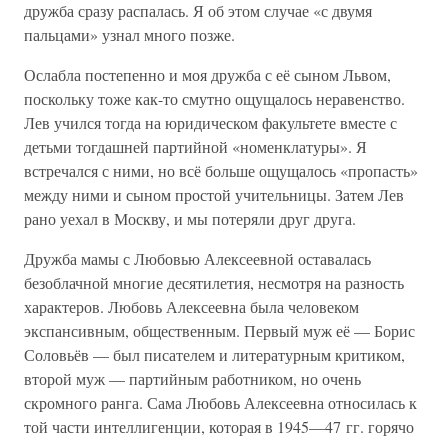
дружба сразу распалась. Я об этом случае «с двумя
пальцами» узнал много позже.
Ослабла постепенно и моя дружба с её сыном Львом,
поскольку тоже как-то смутно ощущалось неравенство.
Лев учился тогда на юридическом факультете вместе с
детьми тогдашней партийной «номенклатуры». Я
встречался с ними, но всё больше ощущалось «пропасть»
между ними и сыном простой учительницы. Затем Лев
рано уехал в Москву, и мы потеряли друг друга.
Дружба мамы с Любовью Алексеевной оставалась
безоблачной многие десятилетия, несмотря на разность
характеров. Любовь Алексеевна была человеком
экспансивным, общественным. Первый муж её — Борис
Соловьёв — был писателем и литературным критиком,
второй муж — партийным работником, но очень
скромного ранга. Сама Любовь Алексеевна относилась к
той части интеллигенции, которая в 1945—47 гг. горячо