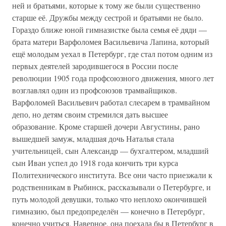
ней и братьями, которые к тому же были существенно
старше её. Дружбы между сестрой и братьями не было.
Гораздо ближе юной гимназистке была семья её дяди —
брата матери Варфоломея Васильевича Лапина, который
ещё молодым уехал в Петербург, где стал потом одним из
первых деятелей зародившегося в России после
революции 1905 года профсоюзного движения, много лет
возглавлял один из профсоюзов трамвайщиков.
Варфоломей Васильевич работал слесарем в трамвайном
депо, но детям своим стремился дать высшее
образование. Кроме старшей дочери Августины, рано
вышедшей замуж, младшая дочь Наталья стала
учительницей, сын Александр — бухгалтером, младший
сын Иван успел до 1918 года кончить три курса
Политехнического института. Все они часто приезжали к
родственникам в Рыбинск, рассказывали о Петербурге, и
путь молодой девушки, только что неплохо окончившей
гимназию, был предопределён — конечно в Петербург,
конечно учиться. Наверное, она поехала бы в Петербург в