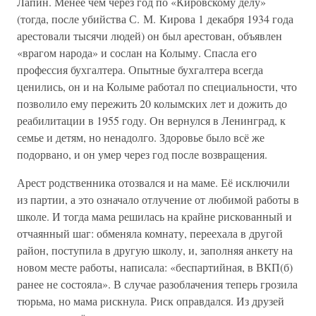
Лапин. Менее чем через год по «Кировскому делу»
(тогда, после убийства С. М. Кирова 1 декабря 1934 года
арестовали тысячи людей) он был арестован, объявлен
«врагом народа» и сослан на Колыму. Спасла его
профессия бухгалтера. Опытные бухгалтера всегда
ценились, он и на Колыме работал по специальности, что
позволило ему пережить 20 колымских лет и дожить до
реабилитации в 1955 году. Он вернулся в Ленинград, к
семье и детям, но ненадолго. Здоровье было всё же
подорвано, и он умер через год после возвращения.
Арест родственника отозвался и на маме. Её исключили
из партии, а это означало отлучение от любимой работы в
школе. И тогда мама решилась на крайне рискованный и
отчаянный шаг: обменяла комнату, переехала в другой
район, поступила в другую школу, и, заполняя анкету на
новом месте работы, написала: «беспартийная, в ВКП(б)
ранее не состояла». В случае разоблачения теперь грозила
тюрьма, но мама рискнула. Риск оправдался. Из друзей