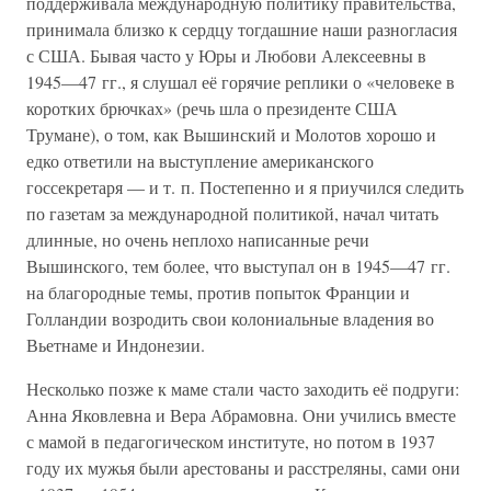
поддерживала международную политику правительства,
принимала близко к сердцу тогдашние наши разногласия
с США. Бывая часто у Юры и Любови Алексеевны в
1945—47 гг., я слушал её горячие реплики о «человеке в
коротких брючках» (речь шла о президенте США
Трумане), о том, как Вышинский и Молотов хорошо и
едко ответили на выступление американского
госсекретаря — и т. п. Постепенно и я приучился следить
по газетам за международной политикой, начал читать
длинные, но очень неплохо написанные речи
Вышинского, тем более, что выступал он в 1945—47 гг.
на благородные темы, против попыток Франции и
Голландии возродить свои колониальные владения во
Вьетнаме и Индонезии.
Несколько позже к маме стали часто заходить её подруги:
Анна Яковлевна и Вера Абрамовна. Они учились вместе
с мамой в педагогическом институте, но потом в 1937
году их мужья были арестованы и расстреляны, сами они