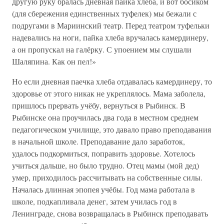
другую руку бралась дневная пайка хлеба, и вот босиком
(для сбережения единственных туфелек) мы бежали с
подругами в Мариинский театр. Перед театром туфельки
надевались на ноги, пайка хлеба вручалась камердинеру,
а он пропускал на галёрку. С упоением мы слушали
Шаляпина. Как он пел!»
Но если дневная паечка хлеба отдавалась камердинеру, то
здоровье от этого никак не укреплялось. Мама заболела,
пришлось прервать учёбу, вернуться в Рыбинск. В
Рыбинске она проучилась два года в местном среднем
педагогическом училище, это давало право преподавания
в начальной школе. Преподавание дало заработок,
удалось подкормиться, поправить здоровье. Хотелось
учиться дальше, но было трудно. Отец мамы (мой дед)
умер, приходилось рассчитывать на собственные силы.
Началась длинная эпопея учёбы. Год мама работала в
школе, подкапливала денег, затем училась год в
Ленинграде, снова возвращалась в Рыбинск преподавать