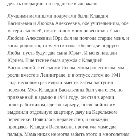
делать операцию, но сердце не выдержало.
Лучшими мамиными подругами были Клавдия
Васильевна и Любовь Алексеевна, обе учительницы, обе
матери сыновей, почти точно моих ровесников. Сын
Любови Алексеевны Юра был на полгода старше меня, и
когда родился я, то мама сказала: «Были две подруги
Любы, пусть будут два сына Юры». И меня назвали
Юрием. Ещё теснее была дружба с Клавдией
Васильевной, с её сыном Львом, моим ровесником, мы
росли вместе в Ленинграде, и в отпуск летом до 1941
года несколько раз ездили вместе. Затем наступил
перелом. Муж Клавдии Васильевны был учителем, но
призванный в армию в 1941 году, он стал в армии
политработником, сделал карьеру, после войны им
выделили отдельную квартиру, дачу на Карельском
перешейке. Появилось неравенство, и однажды,
прощаясь, Клавдия Васильевна протянула маме два
пальца. Мама никак не могла забыть этого и многолетняя