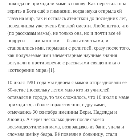
никогда не приходили маме в голову. Как перестала она
верить в Бога ещё в гимназии, когда наука открыла ей
глаза на мир, так и осталась атеисткой до последних лет,
перед лицом уже очень близкой смерти. Любопытно, что
(по рассказам мамы), не только она, но и почти все её
подруги — гимназистки — были атеистками, и
становились ими, порывали с религией, сразу после того,
как получаемые ими элементарные научные знания
вступали в противоречие с рассказами священника о
«сотворении мира»[1].
10 июля 1981 года мы вдвоём с мамой отпраздновали её
80-летие (поскольку летом мало кто из учителей
оставался в городе, то так сложилось, что 10 июля к маме
приходил я, а более торжественно, с друзьями,
отмечались 30 сентября именины Веры, Надежды и
Любви). А через несколько дней после своего
восьмидесятилетия мама, возвращаясь из бани, упала и
сломала шейку бедра. Её повезли в больницу, стали