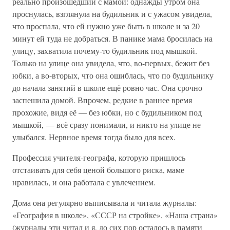
реально произошедший с мамой: однажды утром она
проснулась, взглянула на будильник и с ужасом увидела,
что проспала, что ей нужно уже быть в школе и за 20
минут ей туда не добраться. В панике мама бросилась на
улицу, захватила почему-то будильник под мышкой.
Только на улице она увидела, что, во-первых, бежит без
юбки, а во-вторых, что она ошиблась, что по будильнику
до начала занятий в школе ещё ровно час. Она срочно
заспешила домой. Впрочем, редкие в раннее время
прохожие, видя её — без юбки, но с будильником под
мышкой, — всё сразу понимали, и никто на улице не
улыбался. Нервное время тогда было для всех.
Профессия учителя-географа, которую пришлось
отстаивать для себя ценой большого риска, маме
нравилась, и она работала с увлечением.
Дома она регулярно выписывала и читала журналы:
«География в школе», «СССР на стройке», «Наша страна»
(журналы эти читал и я, до сих пор осталось в памяти