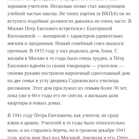
хорошим учителем. Несколько позже стал заведующим
учебной частью школы. Не члену партии (в ВКП(б) он не
вступил) подобные должности давались не очень часто. В
Москве Петр Евплович встретился с Екатериной
Васильевной — женщиной с характером удивительно
мягким и преданным. Новый семейный союз оказался
прочным. В 1932 году у них родилась дочь Анна. С
жильём в Москве в те годы было очень трудно, и Пётр
Евплович вдвоём со своим товарищем — учителем —
своими руками построили кирпичный одноэтажный дом
на две семьи в углу дворика Суриковского училища
рисования. Этот дом прослужил их семьям более 30 лет,
пока уже в 60-е годы его не снесли, а жильцам дали
квартиры в новых домах.
В 1941 году Петра Евпловича, как учителя, не сразу
взяли в армию. Учителей в те годы было относительно
мало, и их старались беречь, но в грозном декабре 1941
года, когда враг был под Москвой, призвали и его. Отец