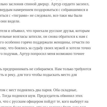
льно заслонив спиной дверцу. Артур сердито засопел,
 твердым намерением поздороваться с собравшимися и
иться с «тиграми» не следовало, все-таки мы были
 они видели.
теля и объявил, что приехали русские друзья, которым
ельные возгласы затихли, он снова обратился к нам с
го особенно горячо поддержали женщины, отчасти по
му, что боялись за судьбу своих мужей и хотели точно
ого подумав, Артур попросил меня возможно точнее
 предпринимать не собираемся. Нам только требуются
ь и реку, для того чтобы подыскать место для
ом с мест поднялись два парня. Оба складные,
 Тогда поднялся шум. Председатель обвинил этих
, что с русским офицером пойдут те, кого выберут на
 споров было решено, что мы должны брать или весь