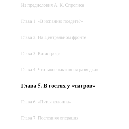
Из предисловия А. К. Спрогиса
Глава 1. «В испанию поедете?»
Глава 2. На Центральном фронте
Глава 3. Катастрофа
Глава 4. Что такое «активная разведка»
Глава 5. В гостях у «тигров»
Глава 6. «Пятая колонна»
Глава 7. Последняя операция