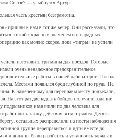
ском Союзе? — улыбнулся Артур.
ольшая часть крестьян безграмотна.
в» пришли к нам в тот же вечер. Они рассказали, что
иться в штаб с красным знаменем и в парадных
перацию как можно скорее, пока «тигры» не успели
успели изготовить три мины для поездов. Готовые
 имели очень ненадежное предохранительное
 дополнительные работы в нашей лаборатории. Погода
мелела. Местами появился брод глубиной по грудь. На
шины. К намеченному для переправы месту подъехали,
ая. На этот раз двенадцать бойцов получили задание
ру подрывников назначили по два человека для
отработали тактику действия всем отрядом. Десять
 берегу, остальных распределили на посты наблюдения
еративной группе переправиться и идти вместе до
м они должны были разойтись и установить заряды в