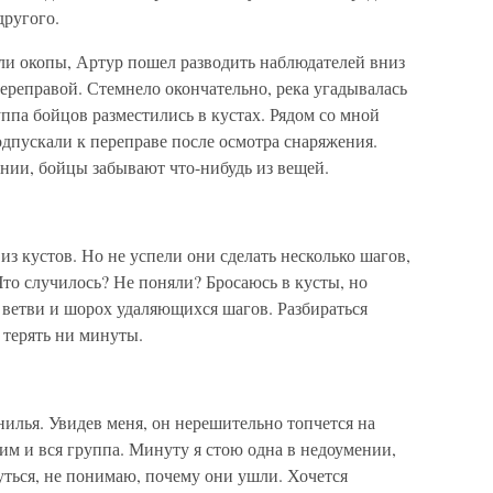
другого.
и окопы, Артур пошел разводить наблюдателей вниз
переправой. Стемнело окончательно, река угадывалась
уппа бойцов разместились в кустах. Рядом со мной
дпускали к переправе после осмотра снаряжения.
ании, бойцы забывают что-нибудь из вещей.
из кустов. Но не успели они сделать несколько шагов,
Что случилось? Не поняли? Бросаюсь в кусты, но
 ветви и шорох удаляющихся шагов. Разбираться
я терять ни минуты.
илья. Увидев меня, он нерешительно топчется на
 ним и вся группа. Минуту я стою одна в недоумении,
уться, не понимаю, почему они ушли. Хочется