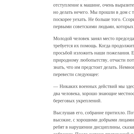
отступление к машине, очень выразите
но делать нечего. Мы прошли в дом с
поскорее уехать. Не больше того. Ссор
первыми советскими людьми, которых
Молодой человек занял место председа
требуется их помощь. Когда продолжит
просьбой изложить наши пожелания. Е
природному любопытству, отчасти пото
знать, что им предстоит делать. Немн
перевести следующее:
— Никаких военных действий мы здесь
два человека, хорошо знающие местност
береговых укреплений.
Выслушав его, собрание притихло. Пот
высокие, с хорошими добрыми лицами.
ребят в нарушении дисциплины, сказав
собрании. После жарких пререканий и