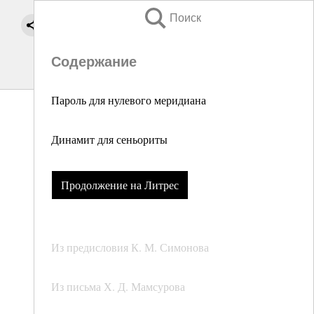
Поиск
Содержание
Пароль для нулевого меридиана
Динамит для сеньориты
Продолжение на Литрес
Из предисловия К. М. Симонова
Из письма Х. Д. Мамсурова