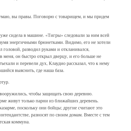
думаю, вы правы. Поговорю с товарищем, и мы придем
 уже сидела в машине. «Тигры» следовали за ним всей
двумя энергичными брюнетками. Видимо, его не хотели
л головой, разводил руками и откланивался,
в меня, он быстро открыл дверцу, и его больше не
ъехали и перевели дух, Клаудио рассказал, что к нему
шийся выяснить, где наша база.
ртур.
 вооружились, чтобы защищать свою деревню.
зарме живут только парни из ближайших деревень.
казарме, поскольку они бойцы; другие считают это
нтендантстве, разносят по своим домам. Вместе с тем
тская коммуна.