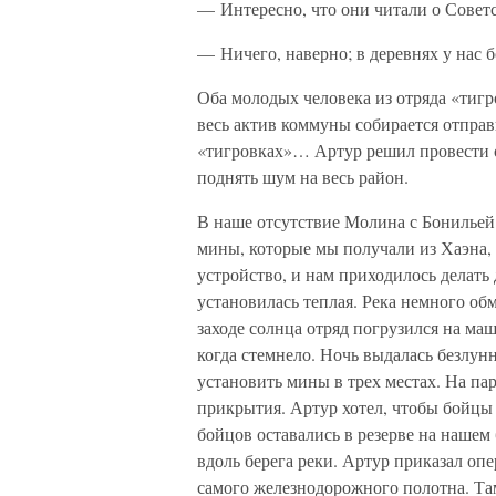
— Интересно, что они читали о Совет
— Ничего, наверно; в деревнях у нас б
Оба молодых человека из отряда «тигро
весь актив коммуны собирается отправ
«тигровках»… Артур решил провести о
поднять шум на весь район.
В наше отсутствие Молина с Бонильей 
мины, которые мы получали из Хаэна,
устройство, и нам приходилось делать
установилась теплая. Река немного об
заходе солнца отряд погрузился на ма
когда стемнело. Ночь выдалась безлунн
установить мины в трех местах. На па
прикрытия. Артур хотел, чтобы бойцы 
бойцов оставались в резерве на нашем
вдоль берега реки. Артур приказал оп
самого железнодорожного полотна. Та