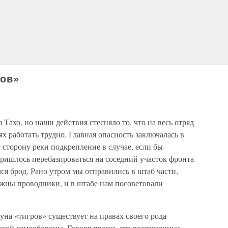
ров»
 Тахо, но наши действия стесняло то, что на весь отряд
ях работать трудно. Главная опасность заключалась в
 сторону реки подкрепление в случае, если бы
ришлось перебазироваться на соседний участок фронта
ся брод. Рано утром мы отправились в штаб части,
жны проводники, и в штабе нам посоветовали
уна «тигров» существует на правах своего рода
ской самообороны. Говоря проще, это вооруженные