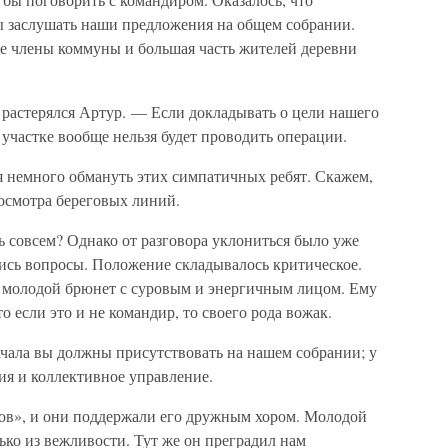
вы заслушать наши предложения на общем собрании.
все члены коммуны и большая часть жителей деревни
растерялся Артур. — Если докладывать о цели нашего
 участке вообще нельзя будет проводить операции.
 немного обмануть этих симпатичных ребят. Скажем,
осмотра береговых линий.
ь совсем? Однако от разговора уклониться было уже
лись вопросы. Положение складывалось критическое.
 молодой брюнет с суровым и энергичным лицом. Ему
о если это и не командир, то своего рода вожак.
ала вы должны присутствовать на нашем собрании; у
тия и коллективное управление.
ров», и они поддержали его дружным хором. Молодой
ько из вежливости. Тут же он преградил нам