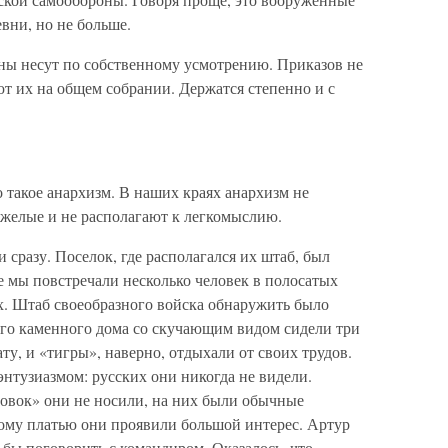
вни, но не больше.
ы несут по собственному усмотрению. Приказов не
т их на общем собрании. Держатся степенно и с
 такое анархизм. В наших краях анархизм не
яжелые и не располагают к легкомыслию.
 сразу. Поселок, где располагался их штаб, был
е мы повстречали несколько человек в полосатых
. Штаб своеобразного войска обнаружить было
ого каменного дома со скучающим видом сидели три
ту, и «тигры», наверно, отдыхали от своих трудов.
нтузиазмом: русских они никогда не видели.
вок» они не носили, на них были обычные
кому платью они проявили большой интерес. Артур
 бы поговорить с командиром. Оказалось, что