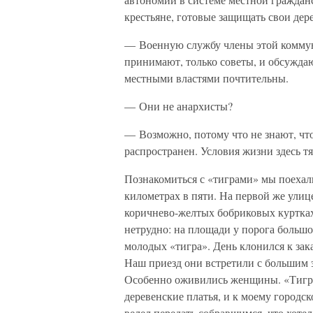
крестьяне, готовые защищать свои дере
— Военную службу члены этой коммун
принимают, только советы, и обсуждаю
местными властями почтительны.
— Они не анархисты?
— Возможно, потому что не знают, что
распространен. Условия жизни здесь т
Познакомиться с «тиграми» мы поехали
километрах в пяти. На первой же улиц
коричнево-желтых бобриковых куртках
нетрудно: на площади у порога больш
молодых «тигра». День клонился к зака
Наш приезд они встретили с большим э
Особенно оживились женщины. «Тигро
деревенские платья, и к моему городс
велел передать собравшимся, что хотел