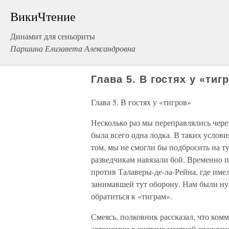
ВикиЧтение
Динамит для сеньориты
Паршина Елизавета Александровна
Глава 5. В гостях у «тиг
Глава 5. В гостях у «тигров»
Несколько раз мы переправлялись через
была всего одна лодка. В таких услови
том, мы не смогли бы подбросить на ту
разведчикам навязали бой. Временно п
против Талаверы-де-ла-Рейна, где имел
занимавшей тут оборону. Нам были ну
обратиться к «тиграм».
Смеясь, полковник рассказал, что комм
автономии в системе местной граждан