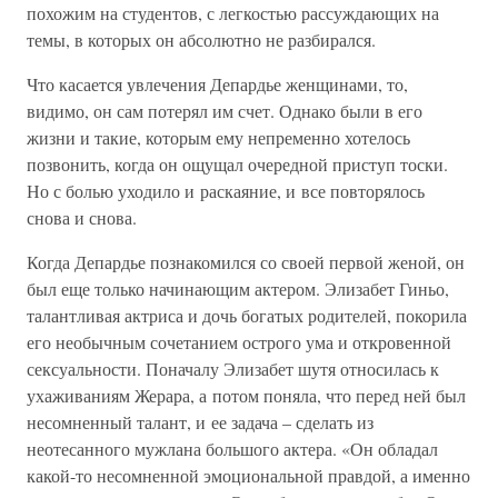
похожим на студентов, с легкостью рассуждающих на
темы, в которых он абсолютно не разбирался.
Что касается увлечения Депардье женщинами, то,
видимо, он сам потерял им счет. Однако были в его
жизни и такие, которым ему непременно хотелось
позвонить, когда он ощущал очередной приступ тоски.
Но с болью уходило и раскаяние, и все повторялось
снова и снова.
Когда Депардье познакомился со своей первой женой, он
был еще только начинающим актером. Элизабет Гиньо,
талантливая актриса и дочь богатых родителей, покорила
его необычным сочетанием острого ума и откровенной
сексуальности. Поначалу Элизабет шутя относилась к
ухаживаниям Жерара, а потом поняла, что перед ней был
несомненный талант, и ее задача – сделать из
неотесанного мужлана большого актера. «Он обладал
какой-то несомненной эмоциональной правдой, а именно