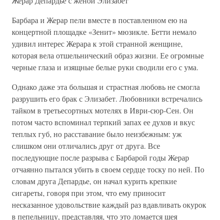
Жерар Депардье с женой Элизабет
Барбара и Жерар пели вместе в поставленном ею на
концертной площадке «Зенит» мюзикле. Бетти немало
удивил интерес Жерара к этой странной женщине,
которая вела отшельнический образ жизни. Ее огромные
черные глаза и изящные белые руки сводили его с ума.
Однако даже эта большая и страстная любовь не смогла
разрушить его брак с Элизабет. Любовники встречались
тайком в третьесортных мотелях в Иври-сюр-Сен. Он
потом часто вспоминал терпкий запах ее духов и вкус
теплых губ, но расставание было неизбежным: уж
слишком они отличались друг от друга. Все
последующие после разрыва с Барбарой годы Жерар
отчаянно пытался убить в своем сердце тоску по ней. По
словам друга Депардье, он начал курить крепкие
сигареты, говоря при этом, что ему приносит
несказанное удовольствие каждый раз вдавливать окурок
в пепельницу, представляя, что это ломается шея