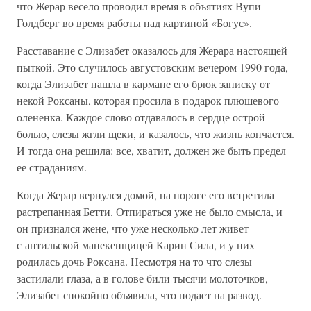
что Жерар весело проводил время в объятиях Вупи
Голдберг во время работы над картиной «Богус».
Расставание с Элизабет оказалось для Жерара настоящей
пыткой. Это случилось августовским вечером 1990 года,
когда Элизабет нашла в кармане его брюк записку от
некой Роксаны, которая просила в подарок плюшевого
олененка. Каждое слово отдавалось в сердце острой
болью, слезы жгли щеки, и казалось, что жизнь кончается.
И тогда она решила: все, хватит, должен же быть предел
ее страданиям.
Когда Жерар вернулся домой, на пороге его встретила
растрепанная Бетти. Отпираться уже не было смысла, и
он признался жене, что уже несколько лет живет
с антильской манекенщицей Карин Сила, и у них
родилась дочь Роксана. Несмотря на то что слезы
застилали глаза, а в голове били тысячи молоточков,
Элизабет спокойно объявила, что подает на развод.