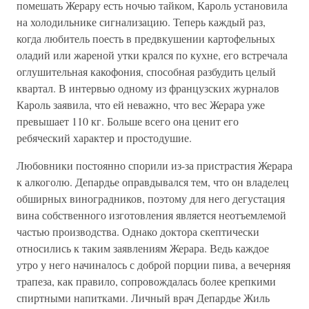
помешать Жерару есть ночью тайком, Кароль установила
на холодильнике сигнализацию. Теперь каждый раз,
когда любитель поесть в предвкушении картофельных
оладий или жареной утки крался по кухне, его встречала
оглушительная какофония, способная разбудить целый
квартал. В интервью одному из французских журналов
Кароль заявила, что ей неважно, что вес Жерара уже
превышает 110 кг. Больше всего она ценит его
ребяческий характер и простодушие.
Любовники постоянно спорили из-за пристрастия Жерара
к алкоголю. Депардье оправдывался тем, что он владелец
обширных виноградников, поэтому для него дегустация
вина собственного изготовления является неотъемлемой
частью производства. Однако доктора скептически
относились к таким заявлениям Жерара. Ведь каждое
утро у него начиналось с доброй порции пива, а вечерняя
трапеза, как правило, сопровождалась более крепкими
спиртными напитками. Личный врач Депардье Жиль