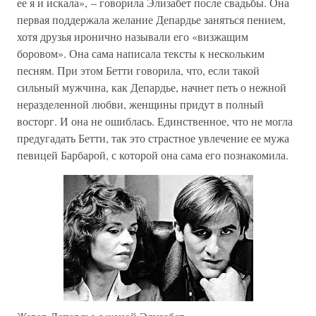
ее я и искала», – говорила Элизабет после свадьбы. Она
первая поддержала желание Депардье заняться пением,
хотя друзья иронично называли его «визжащим
боровом». Она сама написала тексты к нескольким
песням. При этом Бетти говорила, что, если такой
сильный мужчина, как Депардье, начнет петь о нежной
неразделенной любви, женщины придут в полный
восторг. И она не ошиблась. Единственное, что не могла
предугадать Бетти, так это страстное увлечение ее мужа
певицей Барбарой, с которой она сама его познакомила.