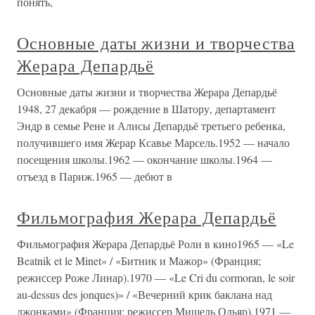
понять,
Основные даты жизни и творчества
Жерара Депардьё
Основные даты жизни и творчества Жерара Депардьё
1948, 27 декабря — рождение в Шатору, департамент
Эндр в семье Рене и Алисы Депардьё третьего ребенка,
получившего имя Жерар Ксавье Марсель.1952 — начало
посещения школы.1962 — окончание школы.1964 —
отъезд в Париж.1965 — дебют в
Фильмография Жерара Депардьё
Фильмография Жерара Депардьё Роли в кино1965 — «Le
Beatnik et le Minet» / «Битник и Мажор» (Франция;
режиссер Роже Линар).1970 — «Le Cri du cormoran, le soir
au-dessus des jonques)» / «Вечерний крик баклана над
джонками» (Франция; режиссер Мишель Одьяр).1971 —