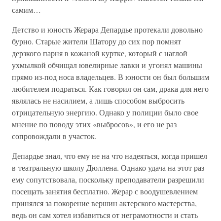
самим…
Детство и юность Жерара Депардье протекали довольно
бурно. Старые жители Шатору до сих пор помнят
дерзкого парня в кожаной куртке, который с наглой
ухмылкой обчищал ювелирные лавки и угонял машины
прямо из-под носа владельцев. В юности он был большим
любителем подраться. Как говорил он сам, драка для него
являлась не насилием, а лишь способом выбросить
отрицательную энергию. Однако у полиции было свое
мнение по поводу этих «выбросов», и его не раз
сопровождали в участок.
Депардье знал, что ему не на что надеяться, когда пришел
в театральную школу Дюллена. Однако удача на этот раз
ему сопутствовала, поскольку преподаватели разрешили
посещать занятия бесплатно. Жерар с воодушевлением
принялся за покорение вершин актерского мастерства,
ведь он сам хотел избавиться от неграмотности и стать