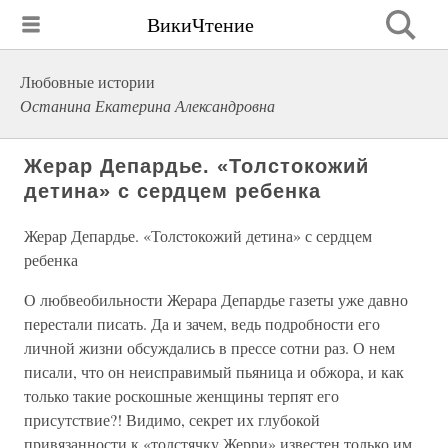
ВикиЧтение
Любовные истории
Останина Екатерина Александровна
Жерар Депардье. «Толстокожий
детина» с сердцем ребенка
Жерар Депардье. «Толстокожий детина» с сердцем
ребенка
О любвеобильности Жерара Депардье газеты уже давно
перестали писать. Да и зачем, ведь подробности его
личной жизни обсуждались в прессе сотни раз. О нем
писали, что он неисправимый пьяница и обжора, и как
только такие роскошные женщины терпят его
присутствие?! Видимо, секрет их глубокой
привязанности к «толстячку Жерри» известен только им