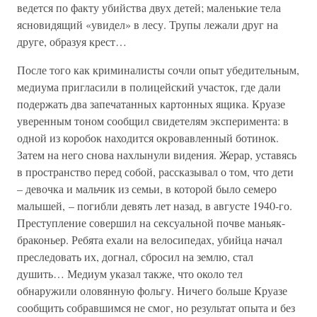
ведется по факту убийства двух детей; маленькие тела
ясновидящий «увидел» в лесу. Трупы лежали друг на
друге, образуя крест…
После того как криминалисты сочли опыт убедительным,
медиума пригласили в полицейский участок, где дали
подержать два запечатанных картонных ящика. Круазе
уверенным тоном сообщил свидетелям эксперимента: в
одной из коробок находится окровавленный ботинок.
Затем на него снова нахлынули видения. Жерар, уставясь
в пространство перед собой, рассказывал о том, что дети
– девочка и мальчик из семьи, в которой было семеро
малышей, – погибли девять лет назад, в августе 1940-го.
Преступление совершил на сексуальной почве маньяк-
браконьер. Ребята ехали на велосипедах, убийца начал
преследовать их, догнал, сбросил на землю, стал
душить… Медиум указал также, что около тел
обнаружили оловянную фольгу. Ничего больше Круазе
сообщить собравшимся не смог, но результат опыта и без