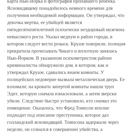
карта Нью-Йорка и фотография пропавшего ребенка.
Ясновидящему понадобилось немного времени для
получения необходимой информации. Он утверждал, что
девочка мертва, ее убийцей является
пятидесятипятилетний психически нездоровый мужчина
невысокого роста. Указал медиум и район города, в
котором следует вести розыск. Круазе поверили, полиция
прекратила прочесывать Чикаго и вплотную занялась
Нью-Йорком. В указанном психометристом районе
криминалисты обнаружили дом, в котором, как и
утверждал Круазе, сдавались внаем комнаты. У
полицейских недоверие вызвала металлическая дверь. Ее
взломали; на кровати запертой комнаты нашли труп
Эдит, которую сначала изнасиловали, а затем зверски
убили. Следствие быстро установило, кто снимал это
помещение. Оказалось, что Фред Томпсон вполне
подходит под описание преступника, которое дал
голландский ясновидящий. Томпсона задержали через
неделю, он сознался в совершении убийства, а