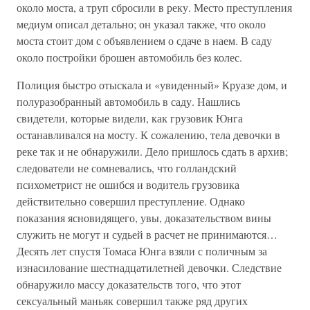
около моста, а труп сбросили в реку. Место преступления
медиум описал детально; он указал также, что около
моста стоит дом с объявлением о сдаче в наем. В саду
около постройки брошен автомобиль без колес.
Полиция быстро отыскала и «увиденный» Круазе дом, и
полуразобранный автомобиль в саду. Нашлись
свидетели, которые видели, как грузовик Юнга
останавливался на мосту. К сожалению, тела девочки в
реке так и не обнаружили. Дело пришлось сдать в архив;
следователи не сомневались, что голландский
психометрист не ошибся и водитель грузовика
действительно совершил преступление. Однако
показания ясновидящего, увы, доказательством вины
служить не могут и судьей в расчет не принимаются…
Десять лет спустя Томаса Юнга взяли с поличным за
изнасилование шестнадцатилетней девочки. Следствие
обнаружило массу доказательств того, что этот
сексуальный маньяк совершил также ряд других