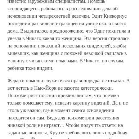
известно зарубежным специалистам. Помощь
ясновидящего требовалась в расследовании дела об
исчезновении четырехлетней девочки. Эдит Киекорнус
последний раз видели играющей на улице около своего
дома. Выдвигалось предположение, что Эдит похитила и
увезла в Чикаго какая-то женщина. Эта версия строилась
на основании показаний нескольких свидетелей, якобы
видевших, как женщина с похожей девочкой садилась в
машину с чикагскими номерами. В Чикаго, по слухам,
ребенка тоже видели.
Жерар в помощи служителям правопорядка не отказал. А
вот лететь в Нью-Йорк не захотел категорически.
Психометрист пояснил криминалистам, что поездка
только помешает ему, исказит картину видений. Да и не
столь уж важно, где в момент сеанса ясновидения
находится он сам. Ведь для психометрии расстояния
никакой роли не играют… Чтобы получить ответы на
заданные вопросы, Круазе требовались лишь подробная