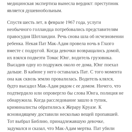
медицинская экспертиза вынесла вердикт: преступник
является душевнобольным.
Спустя шесть лет, в феврале 1967 года, услуги
необычного голландца потребовались представителям
правосудия Шотландии. Речь снова шла об исчезновении
ребенка. Некая Пат Мак-Адам провела ночь в Глазго
вместе с подругой. Когда девочки возвращались домой,
их взялся подвезти Томас Юнг, водитель грузовика.
Высадив одну из подружек около ее дома, Юнг поехал
дальше. В кабине у него оставалась Пат. С того момента
она как сквозь землю провалилась. Водитель клялся,
будто высадил Мак-Адам рядом с ее домом. Ничего, что
подтвердило или опровергло бы слова Юнга, полиция не
обнаружила. Когда расследование зашло в тупик,
криминалисты обратились к Жерару Круазе. К
ясновидящему доставили несколько вещей пропавшей.
Тот выбрал Библию, принадлежавшую девочке,
задумался и сказал, что Мак-Адам мертва. Пат убили