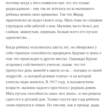
поэтому когда у него появился сын, его это только
раздосадовало – ему так не хотелось из-за маленького
ребенка менять свои привычки. Так что Жерар
практически не видел своего отца. Мать тоже не слишком
утруждала себя заботой о нем. Мальчик часто болел, рос
слабым, замкнутым, нервным, больше всего его пугало
одиночество…
Когда ребенку исполнилось шесть лет, он обнаружил у
себя странную способность предвидеть будущее и знать о
том, что происходит в других местах. Однажды Круазе
огорошил собственного учителя, сказав, что тот
пропустил день занятий в школе из-за… поездки со своей
подругой, «у которой розовое платье» и на которой
учитель скоро женится. В 1917 году, в восьмилетием
возрасте, мальчик надолго простился с родным домом.
Мать пугала способность сына «все знать», и она решила
сдать его в детский дом. Только спустя три года ребенок
снова вернулся в семью. Но там ему, как и прежде, рады