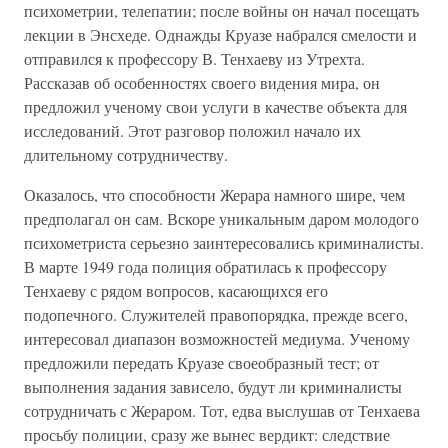
психометрии, телепатии; после войны он начал посещать
лекции в Энсхеде. Однажды Круазе набрался смелости и
отправился к профессору В. Тенхаеву из Утрехта.
Рассказав об особенностях своего видения мира, он
предложил ученому свои услуги в качестве объекта для
исследований. Этот разговор положил начало их
длительному сотрудничеству.
Оказалось, что способности Жерара намного шире, чем
предполагал он сам. Вскоре уникальным даром молодого
психометриста серьезно заинтересовались криминалисты.
В марте 1949 года полиция обратилась к профессору
Тенхаеву с рядом вопросов, касающихся его
подопечного. Служителей правопорядка, прежде всего,
интересовал диапазон возможностей медиума. Ученому
предложили передать Круазе своеобразный тест; от
выполнения задания зависело, будут ли криминалисты
сотрудничать с Жераром. Тот, едва выслушав от Тенхаева
просьбу полиции, сразу же вынес вердикт: следствие