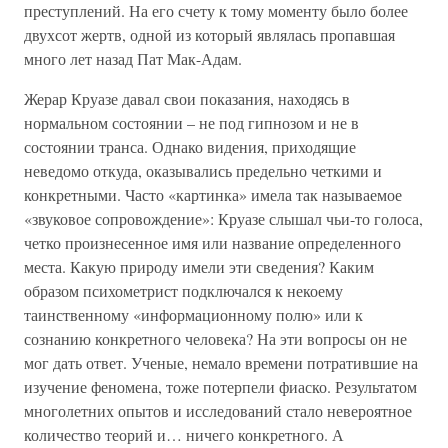
преступлений. На его счету к тому моменту было более
двухсот жертв, одной из который являлась пропавшая
много лет назад Пат Мак-Адам.
Жерар Круазе давал свои показания, находясь в
нормальном состоянии – не под гипнозом и не в
состоянии транса. Однако видения, приходящие
неведомо откуда, оказывались предельно четкими и
конкретными. Часто «картинка» имела так называемое
«звуковое сопровождение»: Круазе слышал чьи-то голоса,
четко произнесенное имя или название определенного
места. Какую природу имели эти сведения? Каким
образом психометрист подключался к некоему
таинственному «информационному полю» или к
сознанию конкретного человека? На эти вопросы он не
мог дать ответ. Ученые, немало времени потратившие на
изучение феномена, тоже потерпели фиаско. Результатом
многолетних опытов и исследований стало невероятное
количество теорий и… ничего конкретного. А