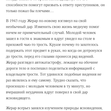
способности помогут призвать к ответу преступников, он
только пожал бы плечами…
В 1943 году Жерар по-новому взглянул на свой
необычный дар. Изменить свою жизнь медиуму помог
ничем не примечательный случай. Молодой человек
зашел в гости к знакомым и вдруг увидел на столе в
прихожей чью-то трость. Круазе почему-то захотелось
подержать этот предмет в руках, но когда он дотронулся
до трости, перед его глазами пронесся ряд видений.
Жерар разглядел автокатастрофу, лежащее на обочине
дороги тело и поспешил поделиться информацией с
владельцем трости. Тот удивился: подобные видения не
раз являлись и ему самому. Трудно сказать, что
произошло с молодым человеком в ту минуту, но
вчерашний неудачник вдруг поверил в свой дар
ясновидящего.
Жерар всерьез занялся изучением природы ясновидения,