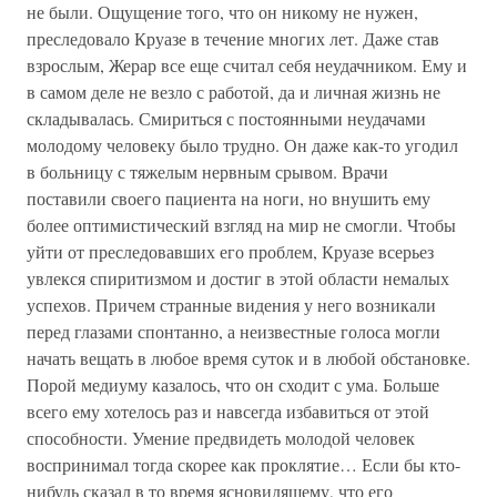
не были. Ощущение того, что он никому не нужен,
преследовало Круазе в течение многих лет. Даже став
взрослым, Жерар все еще считал себя неудачником. Ему и
в самом деле не везло с работой, да и личная жизнь не
складывалась. Смириться с постоянными неудачами
молодому человеку было трудно. Он даже как-то угодил
в больницу с тяжелым нервным срывом. Врачи
поставили своего пациента на ноги, но внушить ему
более оптимистический взгляд на мир не смогли. Чтобы
уйти от преследовавших его проблем, Круазе всерьез
увлекся спиритизмом и достиг в этой области немалых
успехов. Причем странные видения у него возникали
перед глазами спонтанно, а неизвестные голоса могли
начать вещать в любое время суток и в любой обстановке.
Порой медиуму казалось, что он сходит с ума. Больше
всего ему хотелось раз и навсегда избавиться от этой
способности. Умение предвидеть молодой человек
воспринимал тогда скорее как проклятие… Если бы кто-
нибудь сказал в то время ясновидящему, что его