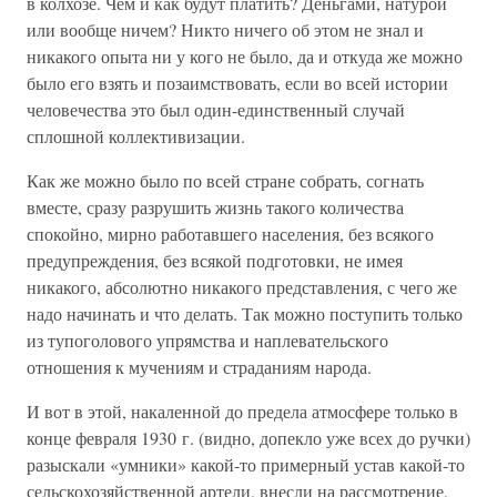
в колхозе. Чем и как будут платить? Деньгами, натурой
или вообще ничем? Никто ничего об этом не знал и
никакого опыта ни у кого не было, да и откуда же можно
было его взять и позаимствовать, если во всей истории
человечества это был один-единственный случай
сплошной коллективизации.
Как же можно было по всей стране собрать, согнать
вместе, сразу разрушить жизнь такого количества
спокойно, мирно работавшего населения, без всякого
предупреждения, без всякой подготовки, не имея
никакого, абсолютно никакого представления, с чего же
надо начинать и что делать. Так можно поступить только
из тупоголового упрямства и наплевательского
отношения к мучениям и страданиям народа.
И вот в этой, накаленной до предела атмосфере только в
конце февраля 1930 г. (видно, допекло уже всех до ручки)
разыскали «умники» какой-то примерный устав какой-то
сельскохозяйственной артели, внесли на рассмотрение,