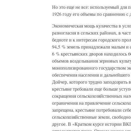
Но это еще не все: используемый для 
1926 году его объемы по сравнению с 
Экономическая мощь кулачества в усло
разногласия в сельских районах, в час
бедноте и к интересам городского прол
94,5 % земель принадлежали малым и с
6 % крестьянских дворов находилось 6
объемов возделывания зерновых культу
монополизированного государством эк
обеспечения населения и дальнейшего
Дойчер, которого трудно заподозрить в
крестьяне требовали еще больше уступ
сокращения сельскохозяйственных нало
ограничения на привлечение сельскох
запрещена, крестьяне потребовали себ
сельскохозяйственные земли, свободно
другое. В «Кратком курсе истории ВК
определяются яснее. Отсюда можно уз