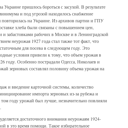
а Украине пришлось бороться с засухой. В результате
 минимума и под угрозой находилось снабжение
я повторилась на Украине. Из архивов партии и ГПУ
поставке хлеба были связаны с повышением цен,
 и забастовками рабочих в Москве и в Ленинградской
твием неурожая 1927 года стал также тот факт, что
статочным для посева в следующем году. Это
одные условия привели к тому, что объем урожая в
1926 году. Особенно пострадали Одесса, Николаев и
ожай зерновых составлял половину объема урожая на
даж и введение карточной системы, количество
инициирование импорта зерновых из-за рубежа и
 в том году урожай был лучше, незначительно повлияли
.
 уделяется достаточного внимания неурожаям 1924-
ной в это время помощи. Такое избирательное