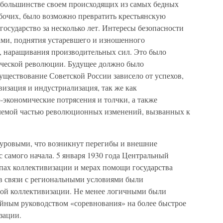
в большинстве своем происходящих из самых бедных
бочих, было возможно превратить крестьянскую
осударство за несколько лет. Интересы безопасности
ами, поднятия устаревшего и изношенного
, наращивания производительных сил. Это было
ческой революции. Будущее должно было
существование Советской России зависело от успехов,
визация и индустриализация, так же как
-экономические потрясения и толчки, а также
млемой частью революционных изменений, вызванных к
 суровыми, что возникнут перегибы и внешние
с самого начала. 5 января 1930 года Центральный
пах коллективизации и мерах помощи государства
 в связи с региональными условиями были
ной коллективизации. Не менее логичными были
ным руководством «соревнования» на более быстрое
зации.