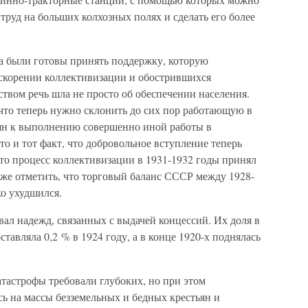
труд на больших колхозных полях и сделать его более
а были готовы принять поддержку, которую
ускорении коллективизации и обострившихся
ством речь шла не просто об обеспечении населения.
 что теперь нужно склонить до сих пор работающую в
ьян к выполнению совершенно иной работы в
то и тот факт, что добровольное вступление теперь
 что процесс коллективизации в 1931-1932 годы принял
кже отметить, что торговый баланс СССР между 1928-
ко ухудшился.
вал надежд, связанных с выдачей концессий. Их доля в
вляла 0,2 % в 1924 году, а в конце 1920-х поднялась
тастрофы требовали глубоких, но при этом
ь на массы безземельных и бедных крестьян и