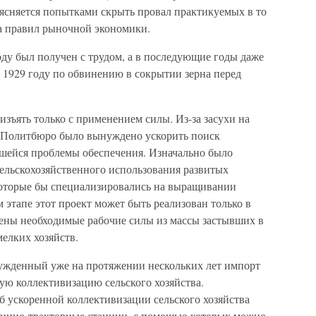
ясняется попытками скрыть провал практикуемых в то
па правил рыночной экономики.
году был получен с трудом, а в последующие годы даже
 1929 году по обвинению в сокрытии зерна перед
зъять только с применением силы. Из-за засухи на
а Политбюро было вынуждено ускорить поиск
шейся проблемы обеспечения. Изначально было
сельскохозяйственного использования развитых
 которые бы специализировались на выращивании
м этапе этот проект может быть реализован только в
елены необходимые рабочие силы из массы застывших в
елких хозяйств.
ужденный уже на протяжении нескольких лет импорт
ую коллективизацию сельского хозяйства.
б ускоренной коллективизации сельского хозяйства
шинно-тракторные станции, с помощью которых можно