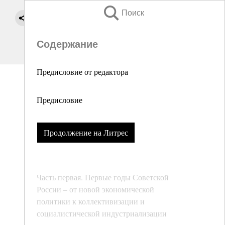
Поиск
Содержание
Предисловие от редактора
Предисловие
Продолжение на Литрес
Часть первая. Первые годы Советской
России – от новой экономической
политики к коллективизации и
социалистической индустриализации