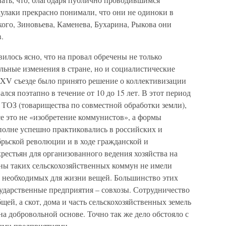
улаки прекрасно понимали, что они не одиноки в
кого, Зиновьева, Каменева, Бухарина, Рыкова они
.
илось ясно, что на провал обречены не только
льные изменения в стране, но и социалистические
а XV съезде было принято решение о коллективизации
ался поэтапно в течение от 10 до 15 лет. В этот период
 ТОЗ (товарищества по совместной обработки земли),
е это не «изобретение коммунистов», а формы
полне успешно практиковались в российских и
брьской революции и в ходе гражданской и
рестьян для организованного ведения хозяйства на
ены таких сельскохозяйственных коммун не имели
е необходимых для жизни вещей. Большинство этих
дарственные предприятия – совхозы. Сотрудничество
ей, а скот, дома и часть сельскохозяйственных земель
на добровольной основе. Точно так же дело обстояло с
ыми предприятиями.