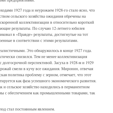
ходами 1927 года и неурожаем 1928-го стало ясно, что
ством сельского хозяйства ожидания обречены на
 ускоренной коллективизации в относительно короткий
ющие результаты. По случаю 12-летнего юбилея
ковал в «Правде» результаты, достигнутые на тот
оенные в соответствии с этими результатами.
еалистичными. Это обнаружилось в конце 1927 года.
актически снизился. Тем не менее коллективизация
с долгосрочной перспективой. Засуха в 1928-м и 1929
урожай смели в кучу все ожидания. Миронин, отвечая
кая политика проблему с зерном, отмечает, что этот
ируется как фаза успешного экономического развития.
к и сельское хозяйство находились в перманентном
мы с обеспечением как промышленными товарами, так
олод стал постоянным явлением.