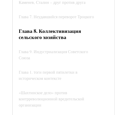
Каменев, Сталин – друг против друга
Глава 7. Неудавшийся переворот Троцкого
Глава 8. Коллективизация
сельского хозяйства
Глава 9. Индустриализация Советского
Союза
Глава 1. тоги первой пятилетки в
историческом контексте
«Шахтинское дело» против
контрреволюционной вредительской
организации