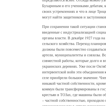
Бухариным и его учениками дебатам, к
своих устремлениях и что в лице Троц
могут найти защитников и заступников
При сохранении такой ситуации станов
введенные с индустриализацией социа
органы власти. В декабре 1927 года н
сельского хозяйства. Переход планиров
должны были повсеместно создаваться
артели, муниципалитеты и совхозы. Вс
совместной работы, которые долго и в
украинских деревнях. Уже после Октя
интервентской войн эти объединения к
селе приобрели большое значение. Чл
никакой частной собственности, кром
коммун были трансформированы в госу
крестьян в ТОЗах, где машины были общ
– частной собственностью, проходило 
организованными в артели ремесленн