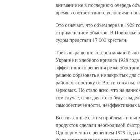
внимание не в последнюю очередь объ
время в соответствии с условиями нэ
Это означает, что объем зерна в 1928 
с применением обысков. В Поволжье в
судом предстали 17 000 крестьян.
Треть выращенного зерна можно было и
Украине и хлебного кризиса 1928 год
эффективного решения резко обострив
решено образовать в не закрытых для 
районах к востоку от Волги совхозы,
зерновых. Но стало ясно, что на данно
том случае, если для этого будут выд
самообеспеченности, неэффективных м
Все связанные с этим проблемы и вын
продуктов сделали необходимой быстр
Одновременно с решением 1929 года о
было запланировано организовать ма