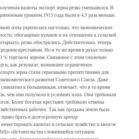
получения валюты экспорт зерна резко уменьшился. В
довоенным уровнем 1913 года были в 4,5 раза меньше.
виях нэпа укрепилась настолько, что экономические
тности, обогащение кулаков и их отношение к сельской
етариата, резко обострились. Действительно, теперь
редним крестьянам. Но в то же время в руках только
0 % торговли зерном. Связанное с этим снижение
р и, как результат, возникшее ограничение
спорта зерна стали серьезными препятствиями для
 экономического развития Советского Союза. Даже
 симпатии к большевикам, отмечает, что в то время
ок, чем они получили в условиях нэпа. Они требовали
гов. Более богатые крестьяне требовали отмены
озяйственных рабочих. Так как продажа земли была
е право брать в долгосрочную аренду
 инвестировать капитал в сельское хозяйство и многое
П(б)» обстоятельства сложившейся ситуации
нать, что, благодаря публично проводившимся