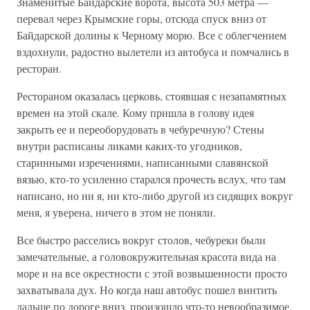
Знаменитые Байдарские ворота, высота 503 метра —
перевал через Крымские горы, отсюда спуск вниз от
Байдарской долины к Черному морю. Все с облегчением
вздохнули, радостно вылетели из автобуса и помчались в
ресторан.
Рестораном оказалась церковь, стоявшая с незапамятных
времен на этой скале. Кому пришла в голову идея
закрыть ее и переоборудовать в чебуречную? Стены
внутри расписаны ликами каких-то угодников,
старинными изречениями, написанными славянской
вязью, кто-то усиленно старался прочесть вслух, что там
написано, но ни я, ни кто-либо другой из сидящих вокруг
меня, я уверена, ничего в этом не поняли.
Все быстро расселись вокруг столов, чебуреки были
замечательные, а головокружительная красота вида на
море и на все окрестности с этой возвышенности просто
захватывала дух. Но когда наш автобус пошел винтить
дальше по дороге вниз, произошло что-то невообразимое.