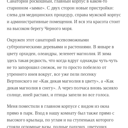
Санаторий роскошный, главный корпус в каком-то
старинном «замке». С двух сторон новые пристройки:
слева для медицинских процедур, справа мужской корпус
и административные помещения. И вся эта красота стоит
на высоком берегу Черного моря.
Окружен этот санаторий всевозможными
субтропическими деревьями и растениями. В январе в
цвету орхидеи, олеандры, зеленеет магнолия. И зима
здесь такая редкость, что когда вдруг однажды чуть-чуть
не то запорошил снежок, не то просто побелело от
утреннего инея вокруг, все уже пели песенку
Вертинского не «Как дикая магнолия в цвету», а «Как
дикая магнолия в снегу». А через полчаса вновь засияло
солнце, иней растаял, и птицы запели во все голоса.
Меня поместили в главном корпусе с видом из окна
прямо в парк. Вход в нашу комнату был также прямо с
высокого крыльца, по углам и на ступеньках которого
стояли огромные вазы, полные пахучих, цветущих