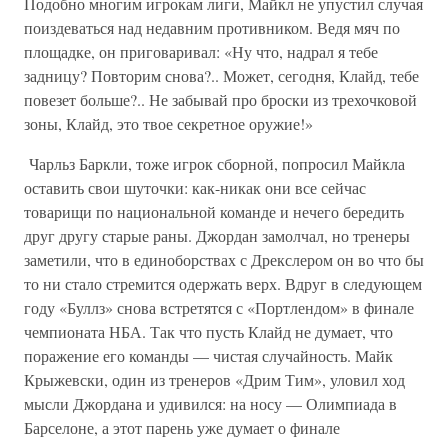
Подобно многим игрокам лиги, Майкл не упустил случая
поиздеваться над недавним противником. Ведя мяч по
площадке, он приговаривал: «Ну что, надрал я тебе
задницу? Повторим снова?.. Может, сегодня, Клайд, тебе
повезет больше?.. Не забывай про броски из трехочковой
зоны, Клайд, это твое секретное оружие!»
Чарльз Баркли, тоже игрок сборной, попросил Майкла
оставить свои шуточки: как-никак они все сейчас
товарищи по национальной команде и нечего бередить
друг другу старые раны. Джордан замолчал, но тренеры
заметили, что в единоборствах с Дрекслером он во что бы
то ни стало стремится одержать верх. Вдруг в следующем
году «Буллз» снова встретятся с «Портлендом» в финале
чемпионата НБА. Так что пусть Клайд не думает, что
поражение его команды — чистая случайность. Майк
Крыжевски, один из тренеров «Дрим Тим», уловил ход
мысли Джордана и удивился: на носу — Олимпиада в
Барселоне, а этот парень уже думает о финале