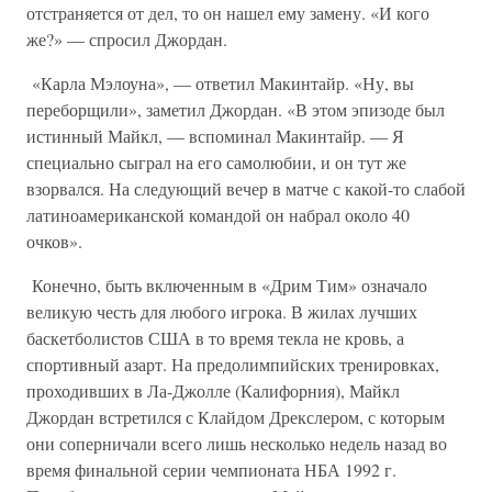
отстраняется от дел, то он нашел ему замену. «И кого
же?» — спросил Джордан.
«Карла Мэлоуна», — ответил Макинтайр. «Ну, вы
переборщили», заметил Джордан. «В этом эпизоде был
истинный Майкл, — вспоминал Макинтайр. — Я
специально сыграл на его самолюбии, и он тут же
взорвался. На следующий вечер в матче с какой-то слабой
латиноамериканской командой он набрал около 40
очков».
Конечно, быть включенным в «Дрим Тим» означало
великую честь для любого игрока. В жилах лучших
баскетболистов США в то время текла не кровь, а
спортивный азарт. На предолимпийских тренировках,
проходивших в Ла-Джолле (Калифорния), Майкл
Джордан встретился с Клайдом Дрекслером, с которым
они соперничали всего лишь несколько недель назад во
время финальной серии чемпионата НБА 1992 г.