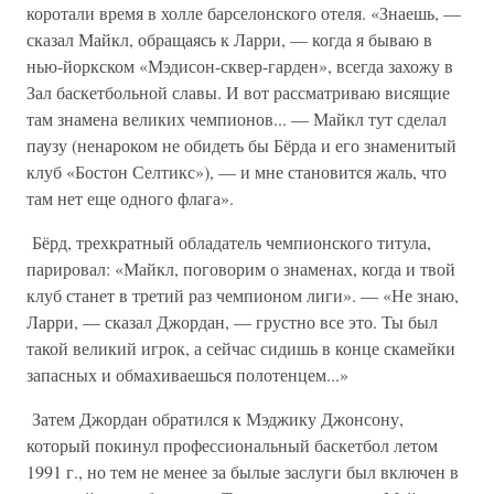
коротали время в холле барселонского отеля. «Знаешь, —
сказал Майкл, обращаясь к Ларри, — когда я бываю в
нью-йоркском «Мэдисон-сквер-гарден», всегда захожу в
Зал баскетбольной славы. И вот рассматриваю висящие
там знамена великих чемпионов... — Майкл тут сделал
паузу (ненароком не обидеть бы Бёрда и его знаменитый
клуб «Бостон Селтикс»), — и мне становится жаль, что
там нет еще одного флага».
Бёрд, трехкратный обладатель чемпионского титула,
парировал: «Майкл, поговорим о знаменах, когда и твой
клуб станет в третий раз чемпионом лиги». — «Не знаю,
Ларри, — сказал Джордан, — грустно все это. Ты был
такой великий игрок, а сейчас сидишь в конце скамейки
запасных и обмахиваешься полотенцем...»
Затем Джордан обратился к Мэджику Джонсону,
который покинул профессиональный баскетбол летом
1991 г., но тем не менее за былые заслуги был включен в