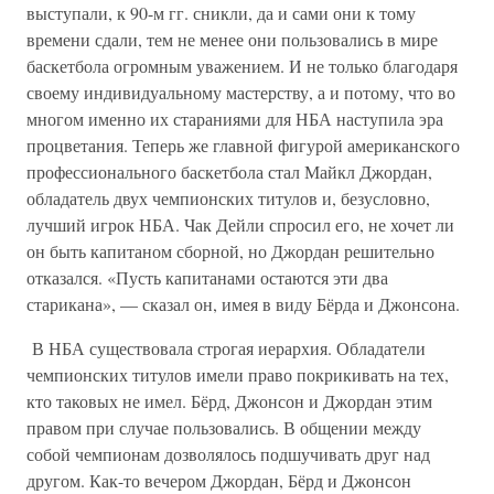
выступали, к 90-м гг. сникли, да и сами они к тому
времени сдали, тем не менее они пользовались в мире
баскетбола огромным уважением. И не только благодаря
своему индивидуальному мастерству, а и потому, что во
многом именно их стараниями для НБА наступила эра
процветания. Теперь же главной фигурой американского
профессионального баскетбола стал Майкл Джордан,
обладатель двух чемпионских титулов и, безусловно,
лучший игрок НБА. Чак Дейли спросил его, не хочет ли
он быть капитаном сборной, но Джордан решительно
отказался. «Пусть капитанами остаются эти два
старикана», — сказал он, имея в виду Бёрда и Джонсона.
В НБА существовала строгая иерархия. Обладатели
чемпионских титулов имели право покрикивать на тех,
кто таковых не имел. Бёрд, Джонсон и Джордан этим
правом при случае пользовались. В общении между
собой чемпионам дозволялось подшучивать друг над
другом. Как-то вечером Джордан, Бёрд и Джонсон