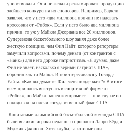
упорствовали. Они не желали рекламировать продукцию
злейшего конкурента их спонсоров. Например, Баркли
заявлял, что у него «два миллиона причин не надевать
кроссовки от «Рибок». Если у него было два миллиона
причин, то уж у Майкла Джордана все 20 миллионов.
Суперзвезда баскетбольного шоу занял даже более
жесткую позицию, чем Фил Найт, которого репортеры
замучили вопросами, почему деньги (от контрактов с
«Найк») для него дороже патриотизма. «Я думаю, даже
Фил не знает, насколько я верный патриот США»,
обронил как-то Майкл. И поинтересовался у Говарда
Уайта: «Как вы думаете, Фил меня поддержит?» В итоге
всем пришлось выступать в спортивной форме от
«Рибок», но Майкл нашел компромисс — при случае он
накидывал на плечи государственный флаг США.
Капитанами олимпийской баскетбольной команды США
были великие игроки недавнего прошлого Ларри Бёрд и
Мэджик Джонсон. Хотя клубы, за которые они