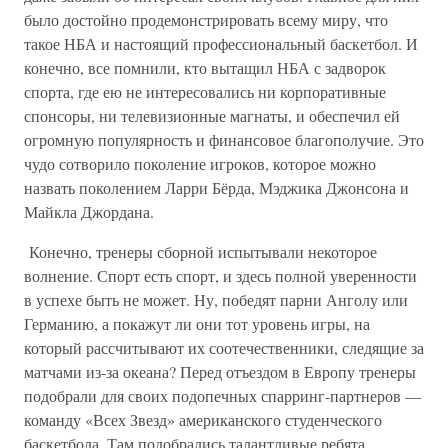
было достойно продемонстрировать всему миру, что
такое НБА и настоящий профессиональный баскетбол. И
конечно, все помнили, кто вытащил НБА с задворок
спорта, где ею не интересовались ни корпоративные
спонсоры, ни телевизионные магнаты, и обеспечил ей
огромную популярность и финансовое благополучие. Это
чудо сотворило поколение игроков, которое можно
назвать поколением Ларри Бёрда, Мэджика Джонсона и
Майкла Джордана.
Конечно, тренеры сборной испытывали некоторое
волнение. Спорт есть спорт, и здесь полной уверенности
в успехе быть не может. Ну, победят парни Анголу или
Германию, а покажут ли они тот уровень игры, на
который рассчитывают их соотечественники, следящие за
матчами из-за океана? Перед отъездом в Европу тренеры
подобрали для своих подопечных спарринг-партнеров —
команду «Всех Звезд» американского студенческого
баскетбола. Там подобрались талантливые ребята,