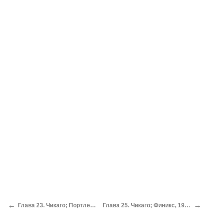
←
→
Глава 23. Чикаго; Портленд, 1992 г.
Глава 25. Чикаго; Финикс, 1992-1993 гг.