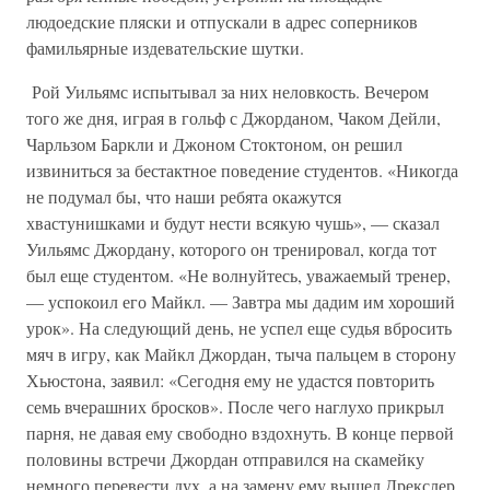
людоедские пляски и отпускали в адрес соперников
фамильярные издевательские шутки.
Рой Уильямс испытывал за них неловкость. Вечером
того же дня, играя в гольф с Джорданом, Чаком Дейли,
Чарльзом Баркли и Джоном Стоктоном, он решил
извиниться за бестактное поведение студентов. «Никогда
не подумал бы, что наши ребята окажутся
хвастунишками и будут нести всякую чушь», — сказал
Уильямс Джордану, которого он тренировал, когда тот
был еще студентом. «Не волнуйтесь, уважаемый тренер,
— успокоил его Майкл. — Завтра мы дадим им хороший
урок». На следующий день, не успел еще судья вбросить
мяч в игру, как Майкл Джордан, тыча пальцем в сторону
Хьюстона, заявил: «Сегодня ему не удастся повторить
семь вчерашних бросков». После чего наглухо прикрыл
парня, не давая ему свободно вздохнуть. В конце первой
половины встречи Джордан отправился на скамейку
немного перевести дух, а на замену ему вышел Дрекслер.