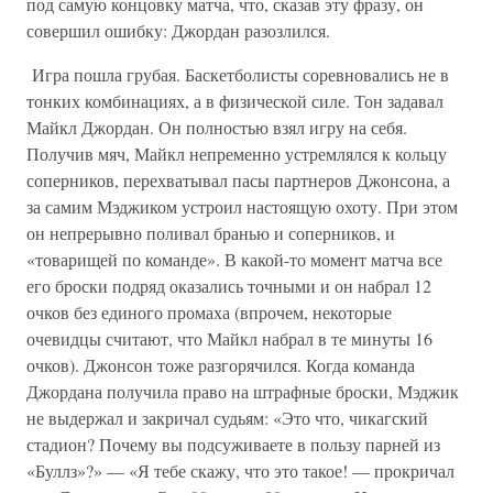
под самую концовку матча, что, сказав эту фразу, он
совершил ошибку: Джордан разозлился.
Игра пошла грубая. Баскетболисты соревновались не в
тонких комбинациях, а в физической силе. Тон задавал
Майкл Джордан. Он полностью взял игру на себя.
Получив мяч, Майкл непременно устремлялся к кольцу
соперников, перехватывал пасы партнеров Джонсона, а
за самим Мэджиком устроил настоящую охоту. При этом
он непрерывно поливал бранью и соперников, и
«товарищей по команде». В какой-то момент матча все
его броски подряд оказались точными и он набрал 12
очков без единого промаха (впрочем, некоторые
очевидцы считают, что Майкл набрал в те минуты 16
очков). Джонсон тоже разгорячился. Когда команда
Джордана получила право на штрафные броски, Мэджик
не выдержал и закричал судьям: «Это что, чикагский
стадион? Почему вы подсуживаете в пользу парней из
«Буллз»?» — «Я тебе скажу, что это такое! — прокричал