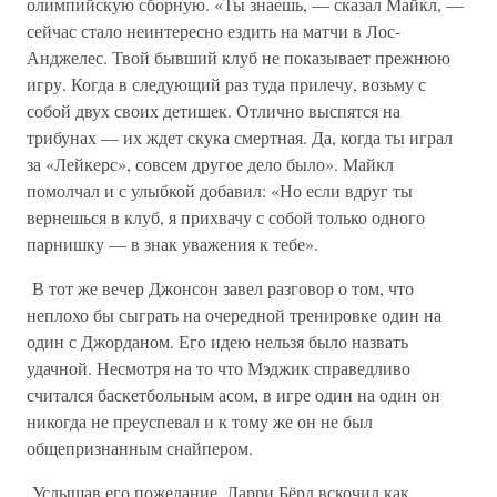
олимпийскую сборную. «Ты знаешь, — сказал Майкл, —
сейчас стало неинтересно ездить на матчи в Лос-
Анджелес. Твой бывший клуб не показывает прежнюю
игру. Когда в следующий раз туда прилечу, возьму с
собой двух своих детишек. Отлично выспятся на
трибунах — их ждет скука смертная. Да, когда ты играл
за «Лейкерс», совсем другое дело было». Майкл
помолчал и с улыбкой добавил: «Но если вдруг ты
вернешься в клуб, я прихвачу с собой только одного
парнишку — в знак уважения к тебе».
В тот же вечер Джонсон завел разговор о том, что
неплохо бы сыграть на очередной тренировке один на
один с Джорданом. Его идею нельзя было назвать
удачной. Несмотря на то что Мэджик справедливо
считался баскетбольным асом, в игре один на один он
никогда не преуспевал и к тому же он не был
общепризнанным снайпером.
Услышав его пожелание, Ларри Бёрд вскочил как