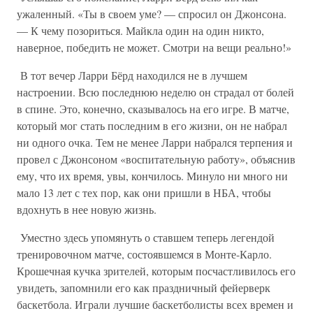
ужаленный. «Ты в своем уме? — спросил он Джонсона.
— К чему позориться. Майкла один на один никто,
наверное, победить не может. Смотри на вещи реально!»
В тот вечер Ларри Бёрд находился не в лучшем
настроении. Всю последнюю неделю он страдал от болей
в спине. Это, конечно, сказывалось на его игре. В матче,
который мог стать последним в его жизни, он не набрал
ни одного очка. Тем не менее Ларри набрался терпения и
провел с Джонсоном «воспитательную работу», объяснив
ему, что их время, увы, кончилось. Минуло ни много ни
мало 13 лет с тех пор, как они пришли в НБА, чтобы
вдохнуть в нее новую жизнь.
Уместно здесь упомянуть о ставшем теперь легендой
тренировочном матче, состоявшемся в Монте-Карло.
Крошечная кучка зрителей, которым посчастливилось его
увидеть, запомнили его как праздничный фейерверк
баскетбола. Играли лучшие баскетболисты всех времен и