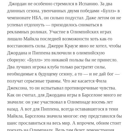
Джордан не особенно стремился в Испанию. За два
длинных сезона, увенчанных двумя победами «Буллз» в
чемпионате НБА, он сильно подустал. Даже летом он не
успевал отдохнуть — приходилось сниматься в
рекламных роликах. Участие в Олимпийских играх
лишало Майкла последней возможности хоть как-то
восстановить силы. Джерри Краузе явно не хотел, чтобы
Джордана и Пиппена включили в олимпийскую
сборную: «Буллз» это никакой пользы бы не принесло.
Два лучших игрока клуба только растратят силы,
необходимые к будущему сезону, а то — и не дай бог —
получат серьезные травмы. Что же касается Фила
Джексона, то он испытывал противоречивые чувства.
Как он считал, для Джордана игры в Барселоне много не
значили: он уже участвовал в Олимпиаде восемь лет
назад. А вот для Пиппена, всегда остававшегося в тени
Майкла, Барселона значила многое: ему представился бы
шанс прославиться на весь мир. А впрочем, обоим стоит
поехать на Олимпиаду. Ведь там будет демонстрация