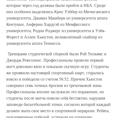
которые через год должны были прийти в НБА. Среди
них особенно выделялись Крис Уэббер из Мичиганского
университета, Джамал Машберн из университета штата
Кентукки, Анферни Хардуэй из Мемфисского
университета, Родни Роджерс из университета в Уэйк-
Форест и Аллен Хьюстон, великолепный снайпер из
университета штата Теннесси.
Тренерами студенческой сборной были Рой Уильямс и
Джордж Ревеллинг. Профессионалы провели первый
матч довольно вяло и показали скучную игру. Студенты
же проявили настоящий спортивный азарт, старались
вовсю и победили со счетом 58:52. Причем Хьюстон
совершил семь точных бросков из трехочковой зоны.
Профессионалы вполне заслужили это поражение, но
студенты после матча повели себя бестактно, нарушив
заповеди баскетбольной этики, согласно которой каждый
должен знать свое место в спортивной иерархии. Ребята,
разгоряченные победой, устроили на площадке