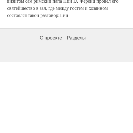
визитом сам римский папа Пий IX.Ференц провёл его
святейшество в зал, где между гостем и хозяином
состоялся такой разговор:Пий
О проекте
Разделы