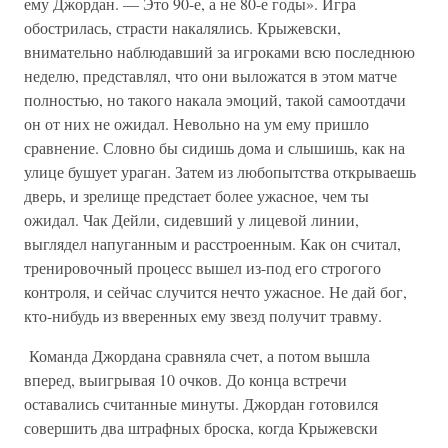
ему Джордан. — Это 90-е, а не 80-е годы». Игра
обострилась, страсти накалялись. Крыжевски,
внимательно наблюдавший за игроками всю последнюю
неделю, представлял, что они выложатся в этом матче
полностью, но такого накала эмоций, такой самоотдачи
он от них не ожидал. Невольно на ум ему пришло
сравнение. Словно бы сидишь дома и слышишь, как на
улице бушует ураган. Затем из любопытства открываешь
дверь, и зрелище предстает более ужасное, чем ты
ожидал. Чак Дейли, сидевший у лицевой линии,
выглядел напуганным и расстроенным. Как он считал,
тренировочный процесс вышел из-под его строгого
контроля, и сейчас случится нечто ужасное. Не дай бог,
кто-нибудь из вверенных ему звезд получит травму.
Команда Джордана сравняла счет, а потом вышла
вперед, выигрывая 10 очков. До конца встречи
оставались считанные минуты. Джордан готовился
совершить два штрафных броска, когда Крыжевски