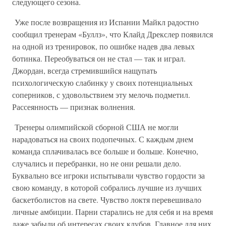
следующего сезона.
Уже после возвращения из Испании Майкл радостно
сообщил тренерам «Буллз», что Клайд Дрекслер появился
на одной из тренировок, по ошибке надев два левых
ботинка. Переобуваться он не стал — так и играл.
Джордан, всегда стремившийся нащупать
психологическую слабинку у своих потенциальных
соперников, с удовольствием эту мелочь подметил.
Рассеянность — признак волнения.
Тренеры олимпийской сборной США не могли
нарадоваться на своих подопечных. С каждым днем
команда сплачивалась все больше и больше. Конечно,
случались и перебранки, но не они решали дело.
Буквально все игроки испытывали чувство гордости за
свою команду, в которой собрались лучшие из лучших
баскетболистов на свете. Чувство локтя перевешивало
личные амбиции. Парни старались не для себя и на время
даже забыли об интересах своих клубов. Главное для них