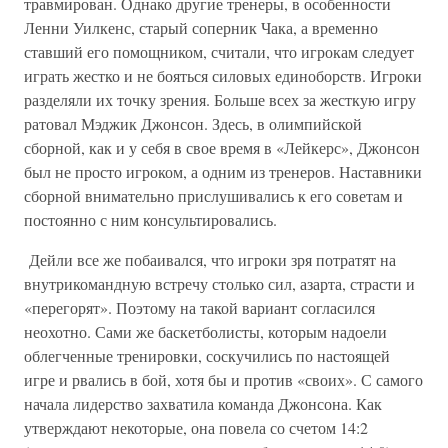
травмирован. Однако другие тренеры, в особенности
Ленни Уилкенс, старый соперник Чака, а временно
ставший его помощником, считали, что игрокам следует
играть жестко и не бояться силовых единоборств. Игроки
разделяли их точку зрения. Больше всех за жесткую игру
ратовал Мэджик Джонсон. Здесь, в олимпийской
сборной, как и у себя в свое время в «Лейкерс», Джонсон
был не просто игроком, а одним из тренеров. Наставники
сборной внимательно прислушивались к его советам и
постоянно с ним консультировались.
Дейли все же побаивался, что игроки зря потратят на
внутрикомандную встречу столько сил, азарта, страсти и
«перегорят». Поэтому на такой вариант согласился
неохотно. Сами же баскетболисты, которым надоели
облегченные тренировки, соскучились по настоящей
игре и рвались в бой, хотя бы и против «своих». С самого
начала лидерство захватила команда Джонсона. Как
утверждают некоторые, она повела со счетом 14:2