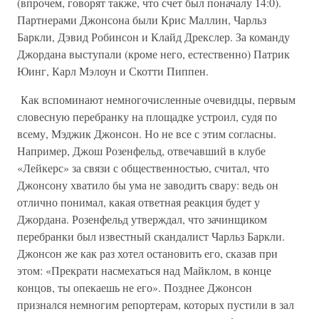
(впрочем, говорят также, что счет был поначалу 14:0).
Партнерами Джонсона были Крис Маллин, Чарльз
Баркли, Дэвид Робинсон и Клайд Дрекслер. За команду
Джордана выступали (кроме него, естественно) Патрик
Юинг, Карл Мэлоун и Скотти Пиппен.
Как вспоминают немногочисленные очевидцы, первым
словесную перебранку на площадке устроил, судя по
всему, Мэджик Джонсон. Но не все с этим согласны.
Например, Джош Розенфельд, отвечавший в клубе
«Лейкерс» за связи с общественностью, считал, что
Джонсону хватило бы ума не заводить свару: ведь он
отлично понимал, какая ответная реакция будет у
Джордана. Розенфельд утверждал, что зачинщиком
перебранки был известный скандалист Чарльз Баркли.
Джонсон же как раз хотел остановить его, сказав при
этом: «Прекрати насмехаться над Майклом, в конце
концов, ты опекаешь не его». Позднее Джонсон
признался немногим репортерам, которых пустили в зал