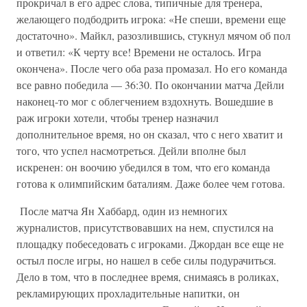
прокричал в его адрес слова, типичные для тренера,
желающего подбодрить игрока: «Не спеши, времени еще
достаточно». Майкл, разозлившись, стукнул мячом об пол
и ответил: «К черту все! Времени не осталось. Игра
окончена». После чего оба раза промазал. Но его команда
все равно победила — 36:30. По окончании матча Дейли
наконец-то мог с облегчением вздохнуть. Вошедшие в
раж игроки хотели, чтобы тренер назначил
дополнительное время, но он сказал, что с него хватит и
того, что успел насмотреться. Дейли вполне был
искренен: он воочию убедился в том, что его команда
готова к олимпийским баталиям. Даже более чем готова.
После матча Ян Хаббард, один из немногих
журналистов, присутствовавших на нем, спустился на
площадку побеседовать с игроками. Джордан все еще не
остыл после игры, но нашел в себе силы подурачиться.
Дело в том, что в последнее время, снимаясь в роликах,
рекламирующих прохладительные напитки, он