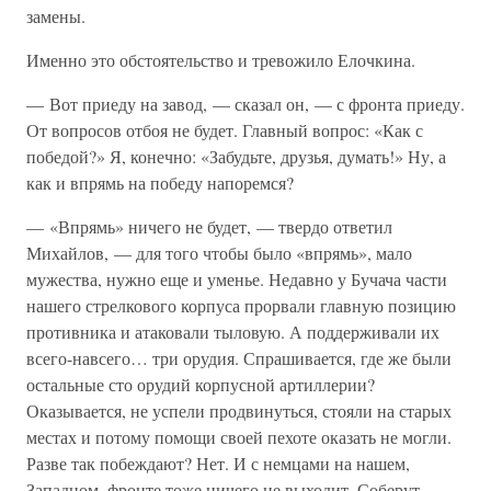
замены.
Именно это обстоятельство и тревожило Елочкина.
— Вот приеду на завод, — сказал он, — с фронта приеду.
От вопросов отбоя не будет. Главный вопрос: «Как с
победой?» Я, конечно: «Забудьте, друзья, думать!» Ну, а
как и впрямь на победу напоремся?
— «Впрямь» ничего не будет, — твердо ответил
Михайлов, — для того чтобы было «впрямь», мало
мужества, нужно еще и уменье. Недавно у Бучача части
нашего стрелкового корпуса прорвали главную позицию
противника и атаковали тыловую. А поддерживали их
всего-навсего… три орудия. Спрашивается, где же были
остальные сто орудий корпусной артиллерии?
Оказывается, не успели продвинуться, стояли на старых
местах и потому помощи своей пехоте оказать не могли.
Разве так побеждают? Нет. И с немцами на нашем,
Западном, фронте тоже ничего не выходит. Соберут