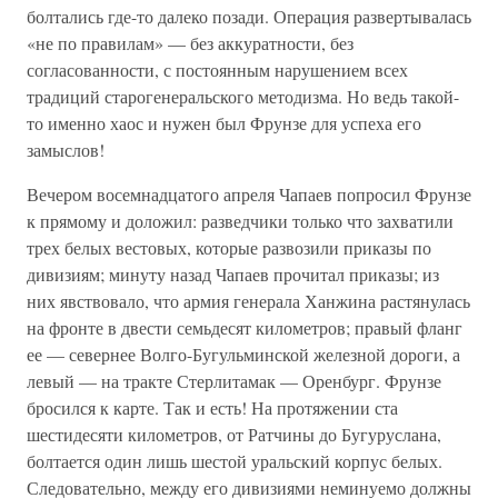
болтались где-то далеко позади. Операция развертывалась
«не по правилам» — без аккуратности, без
согласованности, с постоянным нарушением всех
традиций старогенеральского методизма. Но ведь такой-
то именно хаос и нужен был Фрунзе для успеха его
замыслов!
Вечером восемнадцатого апреля Чапаев попросил Фрунзе
к прямому и доложил: разведчики только что захватили
трех белых вестовых, которые развозили приказы по
дивизиям; минуту назад Чапаев прочитал приказы; из
них явствовало, что армия генерала Ханжина растянулась
на фронте в двести семьдесят километров; правый фланг
ее — севернее Волго-Бугульминской железной дороги, а
левый — на тракте Стерлитамак — Оренбург. Фрунзе
бросился к карте. Так и есть! На протяжении ста
шестидесяти километров, от Ратчины до Бугуруслана,
болтается один лишь шестой уральский корпус белых.
Следовательно, между его дивизиями неминуемо должны