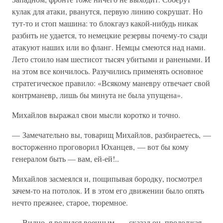
кулак для атаки, рванутся, первую линию сокрушат. Но
тут-то и стоп машина: то блокгауз какой-нибудь никак
разбить не удается, то немецкие резервы почему-то сзади
атакуют наших или во фланг. Немцы смеются над нами.
Лето стоило нам шестисот тысяч убитыми и ранеными. И
на этом все кончилось. Разучились применять основное
стратегическое правило: «Всякому маневру отвечает свой
контрманевр, лишь бы минута не была упущена».
Михайлов выражал свои мысли коротко и точно.
— Замечательно вы, товарищ Михайлов, разбираетесь, —
восторженно проговорил Юханцев, — вот бы кому
генералом быть — вам, ей-ей!..
Михайлов засмеялся и, пощипывая бородку, посмотрел
зачем-то на потолок. И в этом его движении было опять
нечто прежнее, старое, тюремное.
— Видно, я родился военным, — сказал он, продолжая