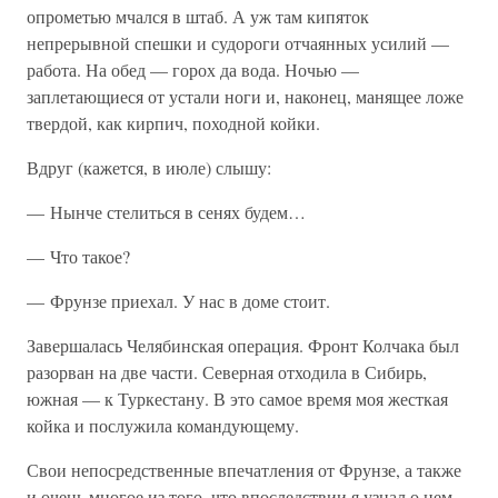
опрометью мчался в штаб. А уж там кипяток
непрерывной спешки и судороги отчаянных усилий —
работа. На обед — горох да вода. Ночью —
заплетающиеся от устали ноги и, наконец, манящее ложе
твердой, как кирпич, походной койки.
Вдруг (кажется, в июле) слышу:
— Нынче стелиться в сенях будем…
— Что такое?
— Фрунзе приехал. У нас в доме стоит.
Завершалась Челябинская операция. Фронт Колчака был
разорван на две части. Северная отходила в Сибирь,
южная — к Туркестану. В это самое время моя жесткая
койка и послужила командующему.
Свои непосредственные впечатления от Фрунзе, а также
и очень многое из того, что впоследствии я узнал о нем