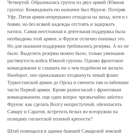
Четвертой. Образовалась группа из двух армий (Южная
группа). Командовать ею назначен был Фрунзе. Потеряв
Уфу, Пятая армия непрерывно отходила на запад, хотя и с
боями, но без всякой надежды отстоять и задержать
натиск. Самая неотложная и деятельная поддержка была
необходима этой армии, и Фрунзе отлично понимал это.
Но для оказания поддержки требовались резервы. А их не
было. Выделить резервы можно было, только уменьшив
растянутость войск Южной группы. Однако фронтовое
командование и слышать ни о чем подобном не желало.
Наоборот, оно приказывало отодвинуть левый фланг
Туркестанской армии до Орска и сменить там ослабевшие
части Первой армии. Кроме разногласий с фронтовым
командованием, еще один вопрос чрезвычайно заботил
Фрунзе: как сделать Волгу неприступной, обезопасить
Самару и Саратов, встретить белых во всеоружии на
позициях гигантской полевой крепости?
Штаб помещался в здании бывшей Самарской земской