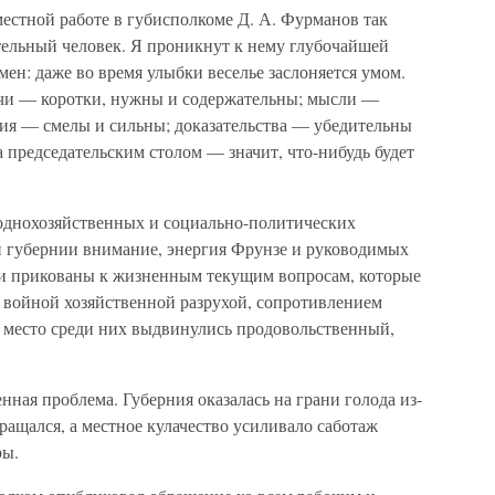
естной работе в губисполкоме Д. А. Фурманов так
тельный человек. Я проникнут к нему глубочайшей
ен: даже во время улыбки веселье заслоняется умом.
ечи — коротки, нужны и содержательны; мысли —
ия — смелы и сильны; доказательства — убедительны
а председательским столом — значит, что-нибудь будет
однохозяйственных и социально-политических
й губернии внимание, энергия Фрунзе и руководимых
ли прикованы к жизненным текущим вопросам, которые
й войной хозяйственной разрухой, сопротивлением
е место среди них выдвинулись продовольственный,
ная проблема. Губерния оказалась на грани голода из-
кращался, а местное кулачество усиливало саботаж
ры.