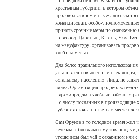
По предложению М. В. Фрунзе губисп
крестьянам губернии, в котором объя
продовольствием и намечались экстре
командировать особо-уполномоченных
принять срочные меры по снабжению н
Новгород, Царицын, Казань, Уфу, Вятку
на мануфактуру; организовать продов
хлеба на местах.
Для более правильного использовани
установлен повышенный паек лицам, 
остальному населению. Лица, не заня
пайка. Организация продовольственны
Наркомпродом в хлебные районы стра
По числу посланных в производящие х
губерния стояла на третьем месте пос
Сам Фрунзе в то голодное время жил ч
вечерам, с близкими ему товарищами,
угощением был чай с сахарином или с