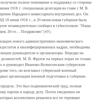
и получили полное понимание и поддержку со стороны
июня 1918 г. специальная делегация во главе с М. В.
отрение Народного комиссариата внутренних дел. Он
Д 18 июня 1918 г., и 20 июня новая губерния была
рунзе незамедлительно сообщил в губисполком: "Наша
дня, 20-го… Поздравляю"{65}.
низации нового административно-экономического
недостаток в квалифицированных кадрах, необходимы
люции руководители и организаторы. Нередко на
о должностей. М. В. Фрунзе на первых порах не только
 но и руководил Иваново-Вознесенским губернским
роме того, он возглавил губернский военный
давал организации военной подготовки в губернии.
 предела. Это был подвижнический труд, полная
ому партии и народу делу. Почти ежедневно он
которых коллективно решались все не терпящие