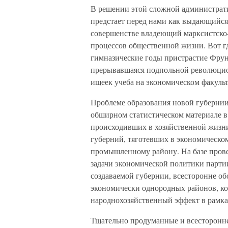
В решении этой сложной администрати
предстает перед нами как выдающийся
совершенстве владеющий марксистско
процессов общественной жизни. Вот г
гимназические годы пристрастие Фрунз
прерывавшаяся подпольной революцио
ищеек учеба на экономическом факульт
Проблеме образования новой губернии
обширном статистическом материале в 
происходивших в хозяйственной жизни
губерний, тяготевших в экономическ
промышленному району. На базе прове
задачи экономической политики парт
создаваемой губернии, всесторонне о
экономически однородных районов, ко
народнохозяйственный эффект в рамках
Тщательно продуманные и всесторонн