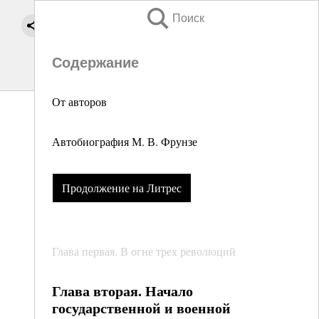
Поиск
Содержание
От авторов
Автобиография М. В. Фрунзе
Продолжение на Литрес
Глава первая. В огне трех революций
Глава вторая. Начало
государственной и военной