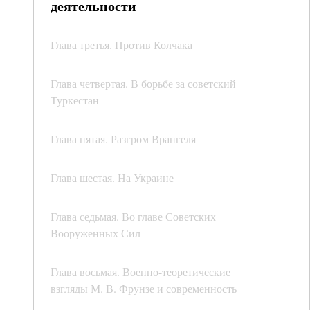
деятельности
Глава третья. Против Колчака
Глава четвертая. В борьбе за советский
Туркестан
Глава пятая. Разгром Врангеля
Глава шестая. На Украине
Глава седьмая. Во главе Советских
Вооруженных Сил
Глава восьмая. Военно-теоретические
взгляды М. В. Фрунзе и современность