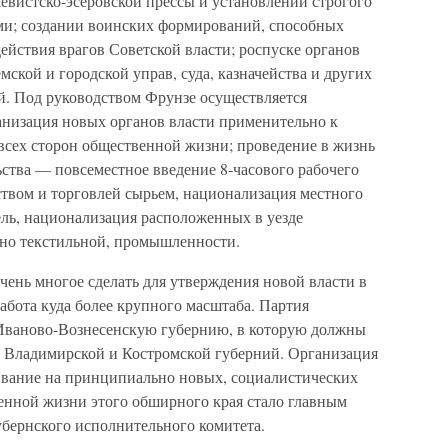
евистско-эсеровской прессы и установлении строгого
ми; создании воинских формирований, способных
йствия врагов Советской власти; роспуске органов
ской и городской управ, суда, казначейства и других
. Под руководством Фрунзе осуществляется
анизация новых органов власти применительно к
всех сторон общественной жизни; проведение в жизнь
ства — повсеместное введение 8-часового рабочего
ством и торговлей сырьем, национализация местного
ль, национализация расположенных в уезде
но текстильной, промышленности.
очень многое сделать для утверждения новой власти в
работа куда более крупного масштаба. Партия
 Иваново-Вознесенскую губернию, в которую должны
 Владимирской и Костромской губерний. Организация
ивание на принципиально новых, социалистических
венной жизни этого обширного края стало главным
убернского исполнительного комитета.