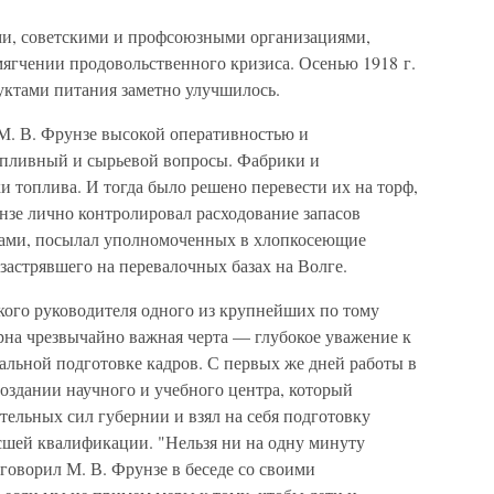
и, советскими и профсоюзными организациями,
мягчении продовольственного кризиса. Осенью 1918 г.
уктами питания заметно улучшилось.
 М. В. Фрунзе высокой оперативностью и
опливный и сырьевой вопросы. Фабрики и
и топлива. И тогда было решено перевести их на торф,
нзе лично контролировал расходование запасов
иками, посылал уполномоченных в хлопкосеющие
 застрявшего на перевалочных базах на Волге.
кого руководителя одного из крупнейших по тому
рна чрезвычайно важная черта — глубокое уважение к
нальной подготовке кадров. С первых же дней работы в
оздании научного и учебного центра, который
ельных сил губернии и взял на себя подготовку
шей квалификации. "Нельзя ни на одну минуту
говорил М. В. Фрунзе в беседе со своими