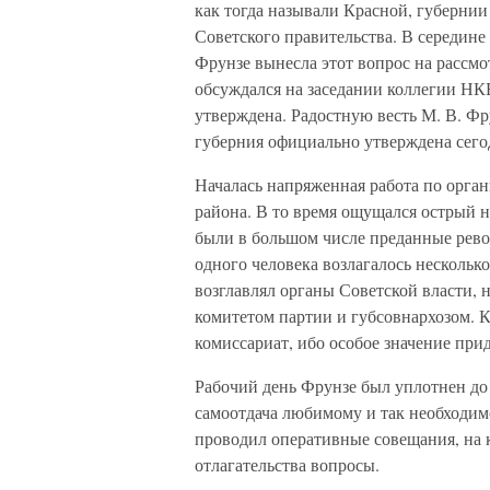
как тогда называли Красной, губерни
Советского правительства. В середине 
Фрунзе вынесла этот вопрос на рассм
обсуждался на заседании коллегии НКВ
утверждена. Радостную весть М. В. Ф
губерния официально утверждена сего
Началась напряженная работа по орга
района. В то время ощущался острый 
были в большом числе преданные рево
одного человека возлагалось нескольк
возглавлял органы Советской власти,
комитетом партии и губсовнархозом. К
комиссариат, ибо особое значение при
Рабочий день Фрунзе был уплотнен до
самоотдача любимому и так необходим
проводил оперативные совещания, на 
отлагательства вопросы.