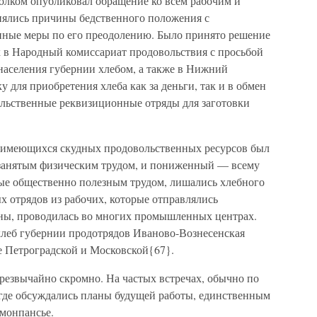
олком опубликовал обращение ко всем рабочим и
снялись причины бедственного положения с
нные меры по его преодолению. Было принято решение
 в Народный комиссариат продовольствия с просьбой
аселения губернии хлебом, а также в Нижний
 для приобретения хлеба как за деньги, так и в обмен
ольственные реквизиционные отряды для заготовки
я имеющихся скудных продовольственных ресурсов был
занятым физическим трудом, и пониженный — всему
тые общественно полезным трудом, лишались хлебного
х отрядов из рабочих, которые отправлялись
ны, проводилась во многих промышленных центрах.
леб губернии продотрядов Иваново-Вознесенская
ле Петроградской и Московской{67}.
резвычайно скромно. На частых встречах, обычно по
 где обсуждались планы будущей работы, единственным
 монпансье.