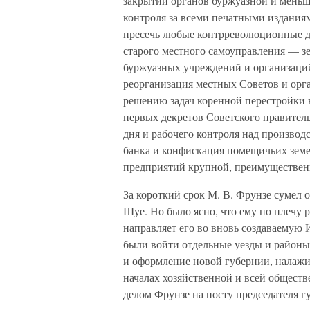
закрытии органов буржуазной и меньш
контроля за всеми печатными издания
пресечь любые контрреволюционные де
старого местного самоуправления — зем
буржуазных учреждений и организаций
реорганизация местных Советов и орг
решению задач коренной перестройки 
первых декретов Советского правитель
дня и рабочего контроля над производ
банка и конфискация помещичьих земе
предприятий крупной, преимуществен
За короткий срок М. В. Фрунзе сумел 
Шуе. Но было ясно, что ему по плечу 
направляет его во вновь создаваемую
были войти отдельные уезды и районы
и оформление новой губернии, налаж
началах хозяйственной и всей общест
делом Фрунзе на посту председателя г