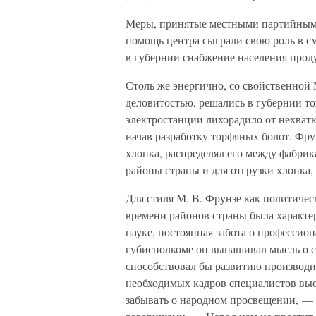
Меры, принятые местными партийным
помощь центра сыграли свою роль в с
в губернии снабжение населения прод
Столь же энергично, со свойственной
деловитостью, решались в губернии т
электростанции лихорадило от нехватк
начав разработку торфяных болот. Фру
хлопка, распределял его между фабр
районы страны и для отгрузки хлопка,
Для стиля М. В. Фрунзе как политичес
времени районов страны была характе
науке, постоянная забота о профессио
губисполкоме он вынашивал мысль о с
способствовал бы развитию производит
необходимых кадров специалистов выс
забывать о народном просвещении, — 