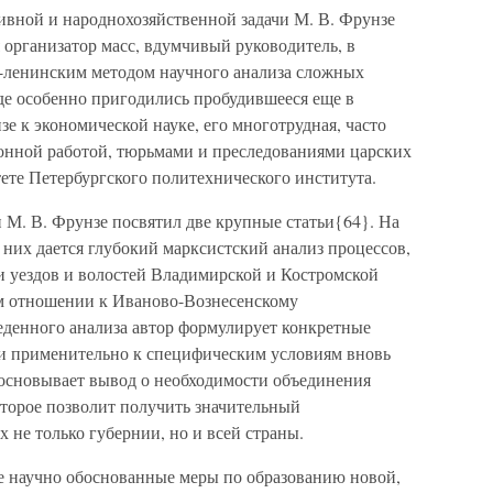
вной и народнохозяйственной задачи М. В. Фрунзе
 организатор масс, вдумчивый руководитель, в
-ленинским методом научного анализа сложных
де особенно пригодились пробудившееся еще в
е к экономической науке, его многотрудная, часто
нной работой, тюрьмами и преследованиями царских
ете Петербургского политехнического института.
 М. В. Фрунзе посвятил две крупные статьи{64}. На
них дается глубокий марксистский анализ процессов,
 уездов и волостей Владимирской и Костромской
ом отношении к Иваново-Вознесенскому
денного анализа автор формулирует конкретные
ии применительно к специфическим условиям вновь
босновывает вывод о необходимости объединения
торое позволит получить значительный
 не только губернии, но и всей страны.
е научно обоснованные меры по образованию новой,