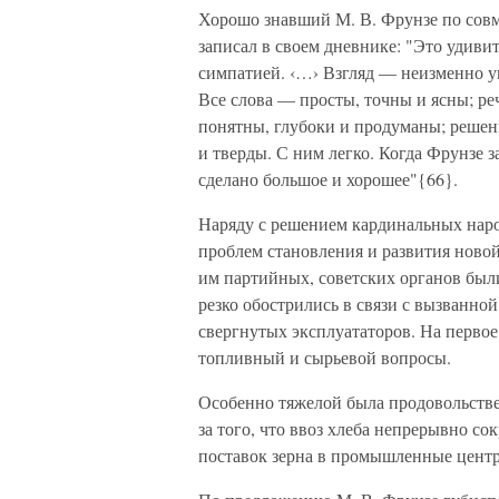
Хорошо знавший М. В. Фрунзе по совм
записал в своем дневнике: "Это удиви
симпатией. ‹…› Взгляд — неизменно ум
Все слова — просты, точны и ясны; р
понятны, глубоки и продуманы; решен
и тверды. С ним легко. Когда Фрунзе з
сделано большое и хорошее"{66}.
Наряду с решением кардинальных нар
проблем становления и развития ново
им партийных, советских органов бы
резко обострились в связи с вызванно
свергнутых эксплуататоров. На перво
топливный и сырьевой вопросы.
Особенно тяжелой была продовольствен
за того, что ввоз хлеба непрерывно со
поставок зерна в промышленные цент