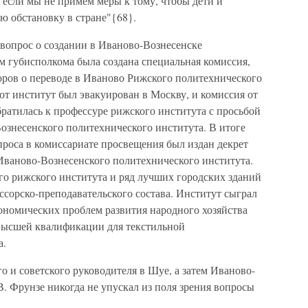
 если мы не примем меры к тому, чтобы дети и
ю обстановку в стране"{68}.
 вопрос о создании в Иваново-Вознесенске
м губисполкома была создана специальная комиссия,
оров о переводе в Иваново Рижского политехнического
от институт был эвакуирован в Москву, и комиссия от
ратилась к профессуре рижского института с просьбой
ознесенского политехнического института. В итоге
проса в комиссариате просвещения был издан декрет
 Иваново-Вознесенского политехнического института.
о рижского института и ряд лучших городских зданий
сорско-преподавательского состава. Институт сыграл
ономических проблем развития народного хозяйства
высшей квалификации для текстильной
а.
о и советского руководителя в Шуе, а затем Иваново-
В. Фрунзе никогда не упускал из поля зрения вопросы