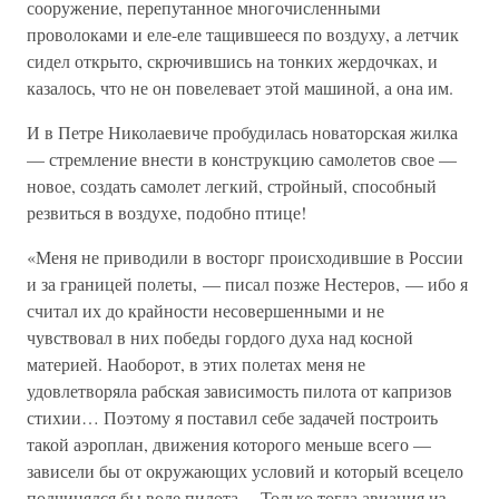
сооружение, перепутанное многочисленными
проволоками и еле-еле тащившееся по воздуху, а летчик
сидел открыто, скрючившись на тонких жердочках, и
казалось, что не он повелевает этой машиной, а она им.
И в Петре Николаевиче пробудилась новаторская жилка
— стремление внести в конструкцию самолетов свое —
новое, создать самолет легкий, стройный, способный
резвиться в воздухе, подобно птице!
«Меня не приводили в восторг происходившие в России
и за границей полеты, — писал позже Нестеров, — ибо я
считал их до крайности несовершенными и не
чувствовал в них победы гордого духа над косной
материей. Наоборот, в этих полетах меня не
удовлетворяла рабская зависимость пилота от капризов
стихии… Поэтому я поставил себе задачей построить
такой аэроплан, движения которого меньше всего —
зависели бы от окружающих условий и который всецело
подчинялся бы воле пилота… Только тогда авиация из