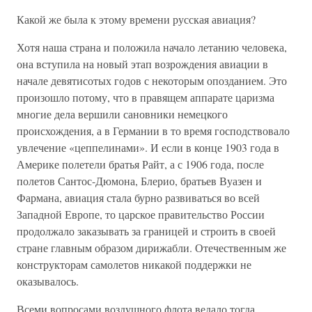
Какой же была к этому времени русская авиация?
Хотя наша страна и положила начало летанию человека,
она вступила на новый этап возрождения авиации в
начале девятисотых годов с некоторым опозданием. Это
произошло потому, что в правящем аппарате царизма
многие дела вершили сановники немецкого
происхождения, а в Германии в то время господствовало
увлечение «цеппелинами». И если в конце 1903 года в
Америке полетели братья Райт, а с 1906 года, после
полетов Сантос-Дюмона, Блерио, братьев Вуазен и
Фармана, авиация стала бурно развиваться во всей
Западной Европе, то царское правительство России
продолжало заказывать за границей и строить в своей
стране главным образом дирижабли. Отечественным же
конструкторам самолетов никакой поддержки не
оказывалось.
Всеми вопросами воздушного флота ведало тогда