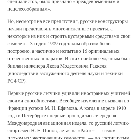
специалистов, было признано «преждевременным и
нецелесообразным».
Но, несмотря на все препятствия, русские конструкторы
начали представлять многочисленные проекты, а
некоторые из них и строить кустарными средствами свои
самолеты. За один 1909 год таким образом было
построено, а частично и испытано 16 оригинальных
отечественных аппаратов. Из них наиболее удачным был
биплан инженера Якова Модестовича Гаккеля
(впоследствии заслуженного деятеля науки и техники
РСФСР).
Первые русские летчики удивили иностранных учителей
своими способностями. Всеобщее изумление вызвали во
Франции успехи M. H. Ефимова. А когда в апреле 1910
года в Петербурге впервые проводилась очередная
Международная авиационная неделя, то русский летчик-
спортсмен H. E. Попов, летая на «Райте» — самом
плохом из участвовавших самолетов, — по достигнутым