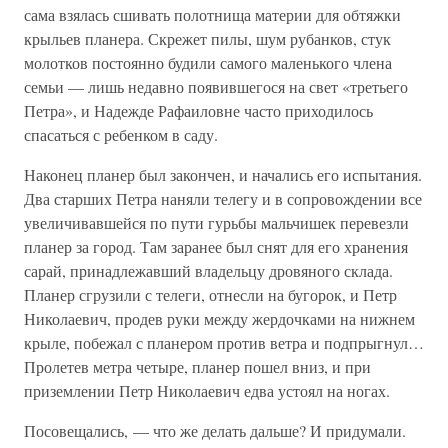
сама взялась сшивать полотнища материи для обтяжки
крыльев планера. Скрежет пилы, шум рубанков, стук
молотков постоянно будили самого маленького члена
семьи — лишь недавно появившегося на свет «третьего
Петра», и Надежде Рафаиловне часто приходилось
спасаться с ребенком в саду.
Наконец планер был закончен, и начались его испытания.
Два старших Петра наняли телегу и в сопровождении все
увеличивавшейся по пути гурьбы мальчишек перевезли
планер за город. Там заранее был снят для его хранения
сарай, принадлежавший владельцу дровяного склада.
Планер сгрузили с телеги, отнесли на бугорок, и Петр
Николаевич, продев руки между жердочками на нижнем
крыле, побежал с планером против ветра и подпрыгнул…
Пролетев метра четыре, планер пошел вниз, и при
приземлении Петр Николаевич едва устоял на ногах.
Посовещались, — что же делать дальше? И придумали.