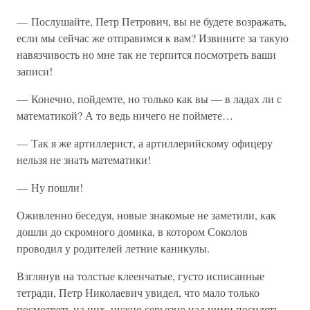
— Послушайте, Петр Петрович, вы не будете возражать,
если мы сейчас же отправимся к вам? Извините за такую
навязчивость но мне так не терпится посмотреть ваши
записи!
— Конечно, пойдемте, но только как вы — в ладах ли с
математикой? А то ведь ничего не поймете…
— Так я же артиллерист, а артиллерийскому офицеру
нельзя не знать математики!
— Ну пошли!
Оживленно беседуя, новые знакомые не заметили, как
дошли до скромного домика, в котором Соколов
проводил у родителей летние каникулы.
Взглянув на толстые клеенчатые, густо исписанные
тетради, Петр Николаевич увидел, что мало только
посмотреть на них, нужно серьезно над ними посидеть.