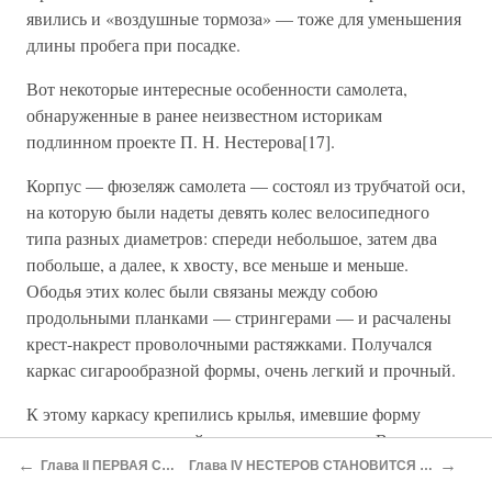
явились и «воздушные тормоза» — тоже для уменьшения
длины пробега при посадке.
Вот некоторые интересные особенности самолета,
обнаруженные в ранее неизвестном историкам
подлинном проекте П. Н. Нестерова[17].
Корпус — фюзеляж самолета — состоял из трубчатой оси,
на которую были надеты девять колес велосипедного
типа разных диаметров: спереди небольшое, затем два
побольше, а далее, к хвосту, все меньше и меньше.
Ободья этих колес были связаны между собою
продольными планками — стрингерами — и расчалены
крест-накрест проволочными растяжками. Получался
каркас сигарообразной формы, очень легкий и прочный.
К этому каркасу крепились крылья, имевшие форму
летающих семян индийского дерева цанония. В своем
проекте Нестеров указывал: «Подобные крылья дают
←
→
Глава II ПЕРВАЯ СЛУЖБА
Глава IV НЕСТЕРОВ СТАНОВИТСЯ ЛЁТЧИКОМ