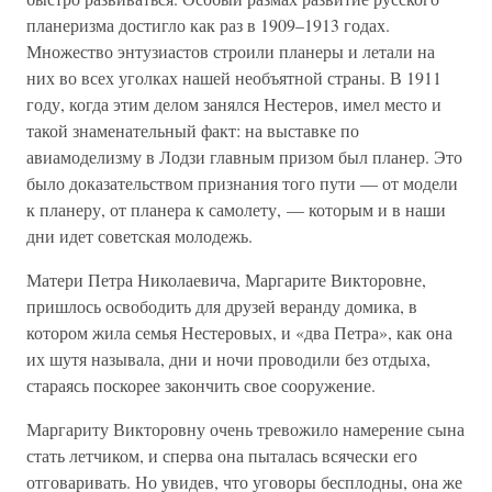
планеризма достигло как раз в 1909–1913 годах.
Множество энтузиастов строили планеры и летали на
них во всех уголках нашей необъятной страны. В 1911
году, когда этим делом занялся Нестеров, имел место и
такой знаменательный факт: на выставке по
авиамоделизму в Лодзи главным призом был планер. Это
было доказательством признания того пути — от модели
к планеру, от планера к самолету, — которым и в наши
дни идет советская молодежь.
Матери Петра Николаевича, Маргарите Викторовне,
пришлось освободить для друзей веранду домика, в
котором жила семья Нестеровых, и «два Петра», как она
их шутя называла, дни и ночи проводили без отдыха,
стараясь поскорее закончить свое сооружение.
Маргариту Викторовну очень тревожило намерение сына
стать летчиком, и сперва она пыталась всячески его
отговаривать. Но увидев, что уговоры бесплодны, она же