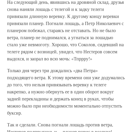
На следующий день, явившись на дровяной склад, друзья
снова наняли лошадь с телегой и к задку телеги
привязали длинную веревку. К другому концу веревки
привязали планер. Погнали лошадь, а Петр Николаевич с
планером побежал, стараясь не отставать. Но не было
ветра, планер не поднимался, а угнаться за лошадью
стало уже невмоготу. Хорошо, что Соколов, сидевший на
телеге рядом с возницей, увидел, что Нестеров совсем
выдохся, и заорал во всю мочь: «Тпррру!»
Только дня через три дождались «два Петра»
подходящего ветра. К этому времени они уже додумались
до того, что нельзя привязывать веревку к телеге
накрепко, а нужно обернуть ее в один оборот вокруг
задней перекладины и держать конец в руках, чтобы
можно было при необходимости моментально отпустить
буксир.
Так и сделали. Снова погнали лошадь против ветра,
Нестеров подпрыгнул, и… планер повис в воздухе!